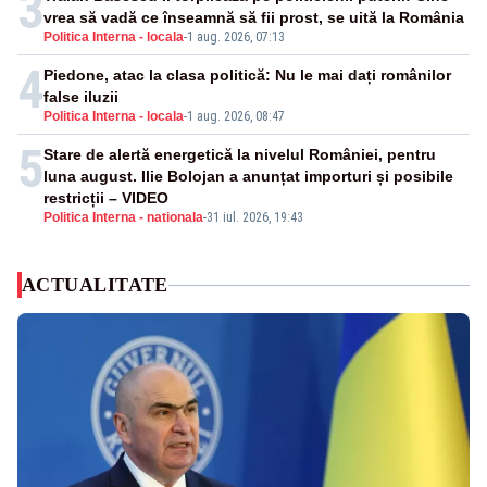
3
vrea să vadă ce înseamnă să fii prost, se uită la România
Politica Interna - locala
-
1 aug. 2026, 07:13
4
Piedone, atac la clasa politică: Nu le mai dați românilor
false iluzii
Politica Interna - locala
-
1 aug. 2026, 08:47
5
Stare de alertă energetică la nivelul României, pentru
luna august. Ilie Bolojan a anunțat importuri și posibile
restricții – VIDEO
Politica Interna - nationala
-
31 iul. 2026, 19:43
ACTUALITATE