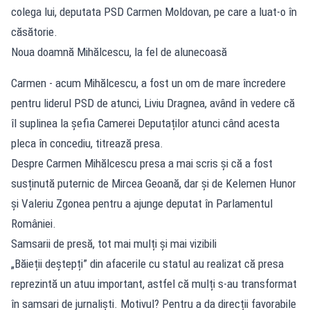
colega lui, deputata PSD Carmen Moldovan, pe care a luat-o în
căsătorie.
Noua doamnă Mihălcescu, la fel de alunecoasă
Carmen - acum Mihălcescu, a fost un om de mare încredere
pentru liderul PSD de atunci, Liviu Dragnea, având în vedere că
îl suplinea la șefia Camerei Deputaților atunci când acesta
pleca în concediu, titrează presa.
Despre Carmen Mihălcescu presa a mai scris și că a fost
susținută puternic de Mircea Geoană, dar și de Kelemen Hunor
și Valeriu Zgonea pentru a ajunge deputat în Parlamentul
României.
Samsarii de presă, tot mai mulți și mai vizibili
„Băieții deștepți” din afacerile cu statul au realizat că presa
reprezintă un atuu important, astfel că mulți s-au transformat
în samsari de jurnaliști. Motivul? Pentru a da direcții favorabile