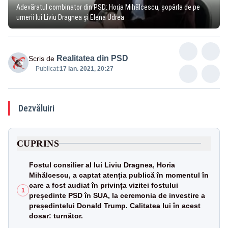
Adevăratul combinator din PSD: Horia Mihălcescu, șopârla de pe
umerii lui Liviu Dragnea și Elena Udrea
Realitatea din PSD
Scris de
Publicat:
17 ian. 2021, 20:27
Dezvăluiri
CUPRINS
Fostul consilier al lui Liviu Dragnea, Horia
Mihălcescu, a captat atenția publică în momentul în
care a fost audiat în privința vizitei fostului
1
președinte PSD în SUA, la ceremonia de investire a
președintelui Donald Trump. Calitatea lui în acest
dosar: turnător.