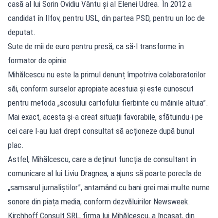
casă al lui Sorin Ovidiu Vântu și al Elenei Udrea. În 2012 a
candidat în Ilfov, pentru USL, din partea PSD, pentru un loc de
deputat.
Sute de mii de euro pentru presă, ca să-l transforme în
formator de opinie
Mihălcescu nu este la primul denunț împotriva colaboratorilor
săi, conform surselor apropiate acestuia și este cunoscut
pentru metoda „scosului cartofului fierbinte cu mâinile altuia”.
Mai exact, acesta și-a creat situații favorabile, sfătuindu-i pe
cei care l-au luat drept consultat să acționeze după bunul
plac.
Astfel, Mihălcescu, care a deținut funcția de consultant în
comunicare al lui Liviu Dragnea, a ajuns să poarte porecla de
„samsarul jurnaliștilor”, antamând cu bani grei mai multe nume
sonore din piața media, conform dezvăluirilor Newsweek.
Kirchhoff Consult SRL, firma lui Mihălcescu, a încasat, din