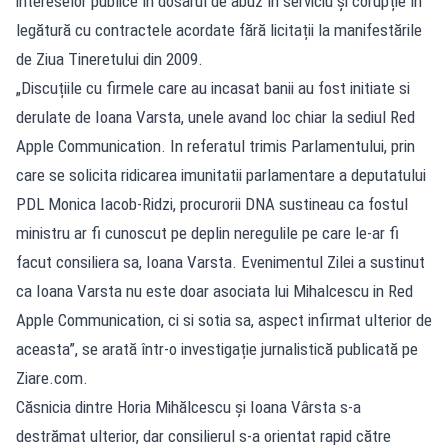
intereselor publice în dosarul de abuz în serviciu și corupție în
legătură cu contractele acordate fără licitații la manifestările
de Ziua Tineretului din 2009.
„Discuțiile cu firmele care au incasat banii au fost initiate si
derulate de Ioana Varsta, unele avand loc chiar la sediul Red
Apple Communication. In referatul trimis Parlamentului, prin
care se solicita ridicarea imunitatii parlamentare a deputatului
PDL Monica Iacob-Ridzi, procurorii DNA sustineau ca fostul
ministru ar fi cunoscut pe deplin neregulile pe care le-ar fi
facut consiliera sa, Ioana Varsta. Evenimentul Zilei a sustinut
ca Ioana Varsta nu este doar asociata lui Mihalcescu in Red
Apple Communication, ci si sotia sa, aspect infirmat ulterior de
aceasta”, se arată într-o investigație jurnalistică publicată pe
Ziare.com.
Căsnicia dintre Horia Mihălcescu și Ioana Vârsta s-a
destrămat ulterior, dar consilierul s-a orientat rapid către