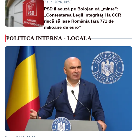
7 aug. 2026, 13:53
PSD îl acuză pe Bolojan că „minte”:
„Contestarea Legii Integrității la CCR
riscă să lase România fără 771 de
milioane de euro”
POLITICA INTERNA - LOCALA