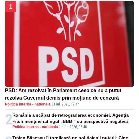
1
PSD: Am rezolvat în Parlament ceea ce nu a putut
rezolva Guvernul demis prin moțiune de cenzură
Politica Interna - nationala
·
31 iul. 2026, 19:47
2
România a scăpat de retrogradarea economiei. Agenția
Fitch menține ratingul „BBB-” cu perspectivă negativă
Politica Interna - nationala
-
1 aug. 2026, 06:48
Traian Băsescu îi torpilează pe politicienii puterii: Cine