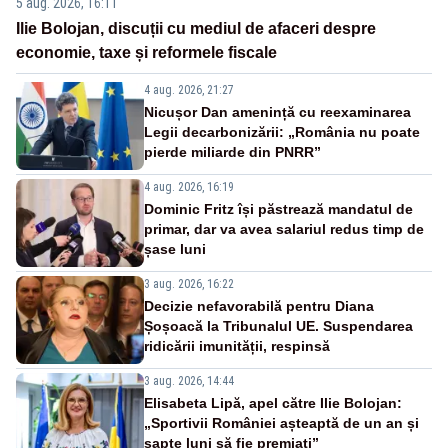
5 aug. 2026, 16:11
Ilie Bolojan, discuții cu mediul de afaceri despre
economie, taxe și reformele fiscale
4 aug. 2026, 21:27
Nicușor Dan amenință cu reexaminarea
Legii decarbonizării: „România nu poate
pierde miliarde din PNRR”
4 aug. 2026, 16:19
Dominic Fritz își păstrează mandatul de
primar, dar va avea salariul redus timp de
șase luni
3 aug. 2026, 16:22
Decizie nefavorabilă pentru Diana
Șoșoacă la Tribunalul UE. Suspendarea
ridicării imunității, respinsă
3 aug. 2026, 14:44
Elisabeta Lipă, apel către Ilie Bolojan:
„Sportivii României așteaptă de un an și
șapte luni să fie premiați”