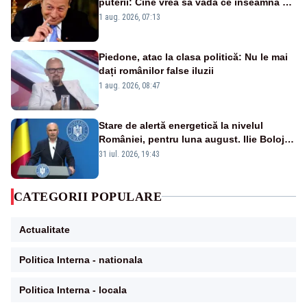
puterii: Cine vrea să vadă ce înseamnă să
fii prost, se uită la România
1 aug. 2026, 07:13
Piedone, atac la clasa politică: Nu le mai
dați românilor false iluzii
1 aug. 2026, 08:47
Stare de alertă energetică la nivelul
României, pentru luna august. Ilie Bolojan
a anunțat importuri și posibile restricții –
31 iul. 2026, 19:43
VIDEO
CATEGORII POPULARE
Actualitate
Politica Interna - nationala
Politica Interna - locala