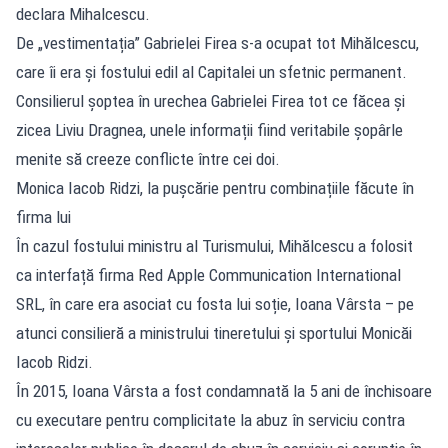
declara Mihalcescu.
De „vestimentația” Gabrielei Firea s-a ocupat tot Mihălcescu,
care îi era și fostului edil al Capitalei un sfetnic permanent.
Consilierul șoptea în urechea Gabrielei Firea tot ce făcea și
zicea Liviu Dragnea, unele informații fiind veritabile șopârle
menite să creeze conflicte între cei doi.
Monica Iacob Ridzi, la pușcărie pentru combinațiile făcute în
firma lui
În cazul fostului ministru al Turismului, Mihălcescu a folosit
ca interfață firma Red Apple Communication International
SRL, în care era asociat cu fosta lui soție, Ioana Vârsta – pe
atunci consilieră a ministrului tineretului și sportului Monicăi
Iacob Ridzi.
În 2015, Ioana Vârsta a fost condamnată la 5 ani de închisoare
cu executare pentru complicitate la abuz în serviciu contra