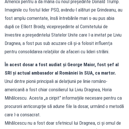
Americii pentru a da mâna cu noul președinte Donald Trump.
Imaginile cu fostul lider PSD, avându-l alături pe Grindeanu, au
fost amplu comentate, însă întrebările mari s-au pus abia
după ce Elliott Broidy, vicepreşedinte al Comitetului de
învestire a preşedintelui Statelor Unite care l-a invitat pe Liviu
Dragnea, a fost pus sub acuzare că şi-a folosit influenţa
pentru consolidarea relaţiilor de afaceri cu lideri străini.
În acest dosar a fost audiat și George Maior, fost șef al
SRI și actual ambasador al României în SUA, ca martor.
Unul dintre pionii principali ai delațiunii pe linie româno-
americană a fost chiar consilierul lui Liviu Dragnea, Horia
Mihălcescu. Acesta „a ciripit” informațiile necesare pentru ca
procurorii anticorupție să adune file la dosar, urmând o metodă
care l-a consacrat.
Mihălcescu nu a fost doar sfetnicul lui Dragnea, ci și omul de