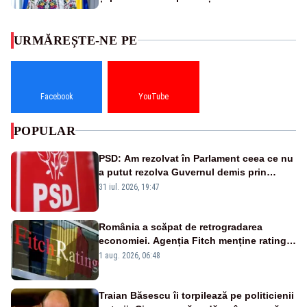
URMĂREȘTE-NE PE
Facebook
YouTube
POPULAR
PSD: Am rezolvat în Parlament ceea ce nu
a putut rezolva Guvernul demis prin
moțiune de cenzură
31 iul. 2026, 19:47
România a scăpat de retrogradarea
economiei. Agenția Fitch menține ratingul
„BBB-” cu perspectivă negativă
1 aug. 2026, 06:48
Traian Băsescu îi torpilează pe politicienii