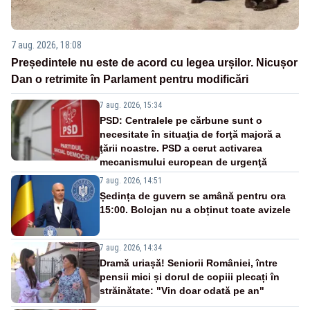
7 aug. 2026, 18:08
Președintele nu este de acord cu legea urșilor. Nicușor
Dan o retrimite în Parlament pentru modificări
7 aug. 2026, 15:34
PSD: Centralele pe cărbune sunt o
necesitate în situaţia de forţă majoră a
ţării noastre. PSD a cerut activarea
mecanismului european de urgenţă
7 aug. 2026, 14:51
Ședința de guvern se amână pentru ora
15:00. Bolojan nu a obținut toate avizele
7 aug. 2026, 14:34
Dramă uriașă! Seniorii României, între
pensii mici și dorul de copiii plecați în
străinătate: "Vin doar odată pe an"