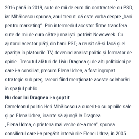
2016 până în 2019, sute de mii de euro din contractele cu PSD,
iar Mihălcescu spunea, anul trecut, că este vorba despre „bani
pentru marketing”. Prin intermediul acestor firme transfera
sute de mii de euro către jurnaliști. potrivit Newsweek. Cu
ajutorul acestor plăți, din banii PSD, a reușit să-și facă și el
apariția în platourile TV, devenind analist politic și formator de
opinie. Trecutul alături de Liviu Dragnea și de alți politicieni pe
care i-a consiliat, precum Elena Udrea, a fost îngropat
strategic sub preș, rareori fiind menționate aceste colaborări
în spațiul public.
Nu doar lui Dragnea i-a șoptit
Cameleonul politic Hori Mihălcescu a cucerit-o cu opiniile sale
și pe Elena Udrea, înainte să ajungă la Dragnea.
„Elena Udrea, o prietena mai veche de-a mea”, spunea
consilierul care i-a pregătit interviurile Elenei Udrea, în 2005,