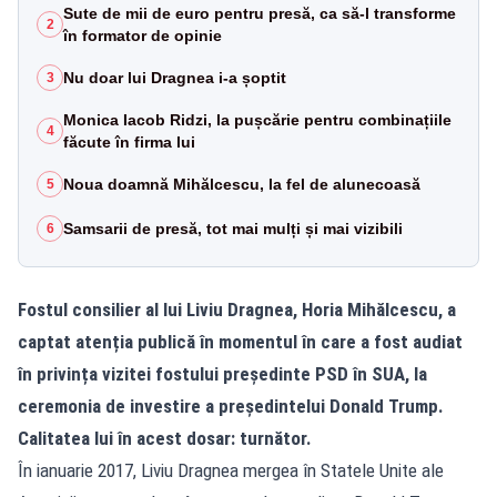
Sute de mii de euro pentru presă, ca să-l transforme
2
în formator de opinie
Nu doar lui Dragnea i-a șoptit
3
Monica Iacob Ridzi, la pușcărie pentru combinațiile
4
făcute în firma lui
Noua doamnă Mihălcescu, la fel de alunecoasă
5
Samsarii de presă, tot mai mulți și mai vizibili
6
Fostul consilier al lui Liviu Dragnea, Horia Mihălcescu, a
captat atenția publică în momentul în care a fost audiat
în privința vizitei fostului președinte PSD în SUA, la
ceremonia de investire a președintelui Donald Trump.
Calitatea lui în acest dosar: turnător.
În ianuarie 2017, Liviu Dragnea mergea în Statele Unite ale