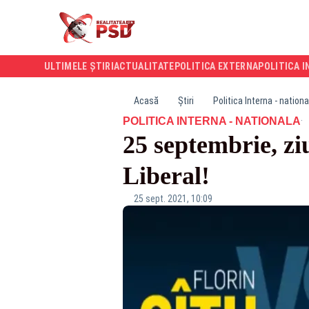
ULTIMELE ȘTIRI
ACTUALITATE
POLITICA EXTERNA
POLITICA I
Acasă
Știri
Politica Interna - nationa
·
POLITICA INTERNA - NATIONALA
25 septembrie, 
Liberal!
25 sept. 2021, 10:09