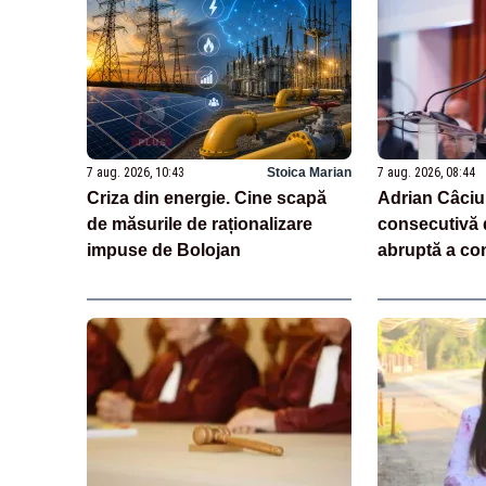
7 aug. 2026, 10:43
Stoica Marian
7 aug. 2026, 08:44
Criza din energie. Cine scapă
Adrian Câciu
de măsurile de raționalizare
consecutivă 
impuse de Bolojan
abruptă a con
aud pe unii 
recesiunea”