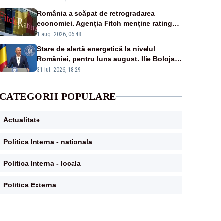
România a scăpat de retrogradarea
economiei. Agenția Fitch menține ratingul
„BBB-” cu perspectivă negativă
1 aug. 2026, 06:48
Stare de alertă energetică la nivelul
României, pentru luna august. Ilie Bolojan
a anunțat importuri și posibile restricții –
31 iul. 2026, 18:29
VIDEO
CATEGORII POPULARE
Actualitate
Politica Interna - nationala
Politica Interna - locala
Politica Externa