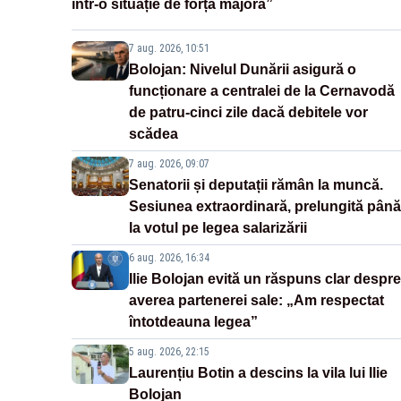
într-o situație de forță majoră”
7 aug. 2026, 10:51
Bolojan: Nivelul Dunării asigură o
funcționare a centralei de la Cernavodă
de patru-cinci zile dacă debitele vor
scădea
7 aug. 2026, 09:07
Senatorii și deputații rămân la muncă.
Sesiunea extraordinară, prelungită până
la votul pe legea salarizării
6 aug. 2026, 16:34
Ilie Bolojan evită un răspuns clar despre
averea partenerei sale: „Am respectat
întotdeauna legea”
5 aug. 2026, 22:15
Laurențiu Botin a descins la vila lui Ilie
Bolojan