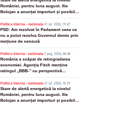
2
Stare de alertă energetică la nivelul
României, pentru luna august. Ilie
Bolojan a anunțat importuri și posibile
restricții – VIDEO
3
Politica Interna - nationala
-
31 iul. 2026, 19:47
PSD: Am rezolvat în Parlament ceea ce
nu a putut rezolva Guvernul demis prin
moțiune de cenzură
4
Politica Interna - nationala
-
1 aug. 2026, 06:48
România a scăpat de retrogradarea
economiei. Agenția Fitch menține
ratingul „BBB-” cu perspectivă
negativă
5
Politica Interna - nationala
-
31 iul. 2026, 18:29
Stare de alertă energetică la nivelul
României, pentru luna august. Ilie
Bolojan a anunțat importuri și posibile
restricții – VIDEO