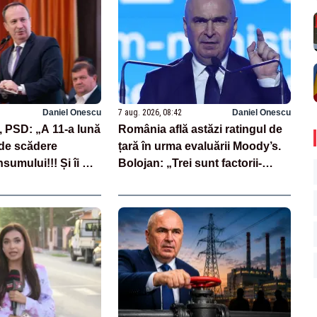
Daniel Onescu
7 aug. 2026, 08:42
Daniel Onescu
, PSD: „A 11-a lună
România află astăzi ratingul de
de scădere
țară în urma evaluării Moody’s.
sumului!!! Și îi mai
Bolojan: „Trei sunt factorii-
care neagă
cheie care stau la baza acestor
evaluări”