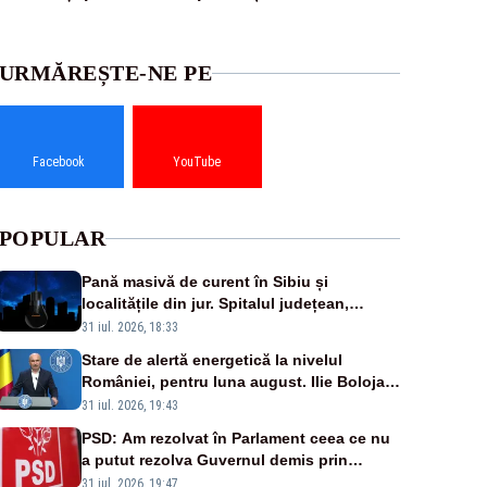
URMĂREȘTE-NE PE
Facebook
YouTube
POPULAR
Pană masivă de curent în Sibiu și
localitățile din jur. Spitalul județean,
semafoarele, rețelele de telefonie, grav
31 iul. 2026, 18:33
afectate
Stare de alertă energetică la nivelul
României, pentru luna august. Ilie Bolojan
a anunțat importuri și posibile restricții –
31 iul. 2026, 19:43
VIDEO
PSD: Am rezolvat în Parlament ceea ce nu
a putut rezolva Guvernul demis prin
moțiune de cenzură
31 iul. 2026, 19:47