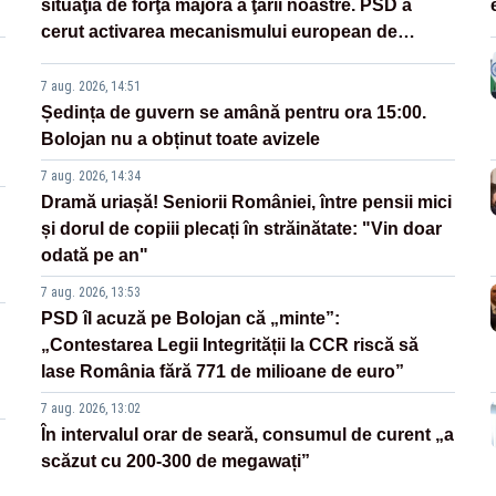
situaţia de forţă majoră a ţării noastre. PSD a
cerut activarea mecanismului european de
urgenţă
7 aug. 2026, 14:51
Ședința de guvern se amână pentru ora 15:00.
Bolojan nu a obținut toate avizele
7 aug. 2026, 14:34
Dramă uriașă! Seniorii României, între pensii mici
și dorul de copiii plecați în străinătate: "Vin doar
odată pe an"
7 aug. 2026, 13:53
PSD îl acuză pe Bolojan că „minte”:
„Contestarea Legii Integrității la CCR riscă să
lase România fără 771 de milioane de euro”
7 aug. 2026, 13:02
În intervalul orar de seară, consumul de curent „a
scăzut cu 200-300 de megawați”