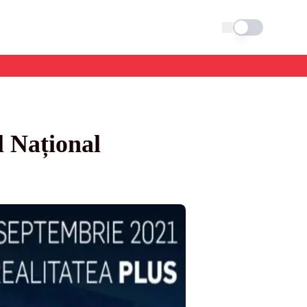
Schimba tema
 Național