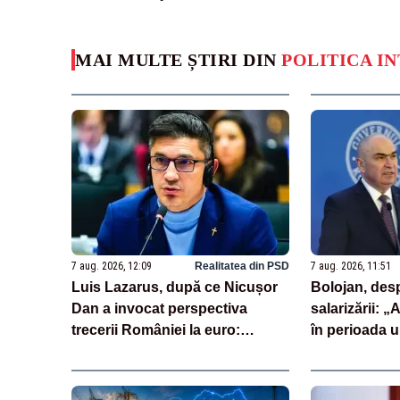
MAI MULTE ȘTIRI DIN
POLITICA I
7 aug. 2026, 12:09
Realitatea din PSD
7 aug. 2026, 11:51
Luis Lazarus, după ce Nicușor
Bolojan, des
Dan a invocat perspectiva
salarizării: „
trecerii României la euro:
în perioada u
„Moneda națională înseamnă
întârziat dep
suveranitate”
unor discursu
spaţiul publi