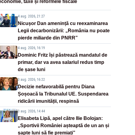
economie, taxe și reformele fiscale
4 aug. 2026, 21:27
Nicușor Dan amenință cu reexaminarea
Legii decarbonizării: „România nu poate
pierde miliarde din PNRR”
4 aug. 2026, 16:19
Dominic Fritz își păstrează mandatul de
primar, dar va avea salariul redus timp
de șase luni
3 aug. 2026, 16:22
Decizie nefavorabilă pentru Diana
Șoșoacă la Tribunalul UE. Suspendarea
ridicării imunității, respinsă
3 aug. 2026, 14:44
Elisabeta Lipă, apel către Ilie Bolojan:
„Sportivii României așteaptă de un an și
șapte luni să fie premiați”