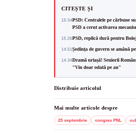
CITEȘTE ȘI
PSD: Centralele pe cărbune sunt
15:34
PSD a cerut activarea mecanis
PSD, replică dură pentru Boloj
15:26
Ședința de guvern se amână pen
14:51
Dramă uriașă! Seniorii României,
14:34
"Vin doar odată pe an"
Distribuie articolul
Mai multe articole despre
25 septembrie
congres PNL
cu