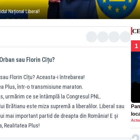
ul Național Liberal!
CE
1
Orban sau Florin Cîțu?
sau Florin Cîțu? Aceasta-i întrebarea!
ea Plus, într-o transmisiune maraton.
as, urmărim ce se întâmplă la Congresul PNL.
ui Brătianu este miza supremă a liberalilor. Liberal sau
Pan
loca
ui mai important partid de dreapta din România! E și
Actua
sema
a, Realitatea Plus!
afe