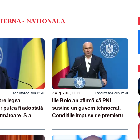
NTERNA - NATIONALA
Realitatea din PSD
7 aug. 2026, 11:32
Realitatea din PSD
pre legea
Ilie Bolojan afirmă că PNL
Ar putea fi adoptată
susține un guvern tehnocrat.
rmătoare. S-a
Condițiile impuse de premierul
unerea din cauza
demis
ri iresponsabile în
c”