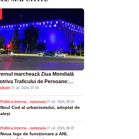
ernul marchează Ziua Mondială
otriva Traficului de Persoane:
litate
·
31 iul. 2026, 07:58
tul Victoria, iluminat în albastru
2
Politica Interna - nationala
-
31 iul. 2026, 08:03
Noul Cod al urbanismului, adoptat de
aleși
3
Politica Interna - nationala
-
31 iul. 2026, 08:07
Noua lege de funcționare a ANI,