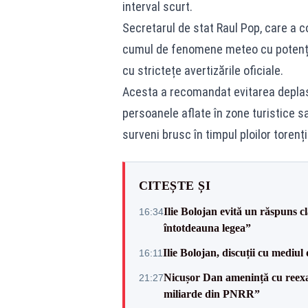
interval scurt.
Secretarul de stat Raul Pop, care a 
cumul de fenomene meteo cu potențial
cu strictețe avertizările oficiale.
Acesta a recomandat evitarea deplasă
persoanele aflate în zone turistice sa
surveni brusc în timpul ploilor torenț
CITEȘTE ȘI
Ilie Bolojan evită un răspuns c
16:34
întotdeauna legea”
Ilie Bolojan, discuții cu mediul
16:11
Nicușor Dan amenință cu reexa
21:27
miliarde din PNRR”