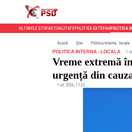
ULTIMELE ȘTIRI
ACTUALITATE
POLITICA EXTERNA
POLITICA I
Acasă
Știri
Politica Interna - locala
·
POLITICA INTERNA - LOCALA
1 m
Vreme extremă în
urgență din cauza
1 iul. 2026, 17:22