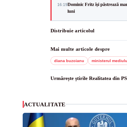
Dominic Fritz își păstrează man
16:19
luni
Distribuie articolul
Mai multe articole despre
diana buzoianu
ministerul mediulu
Urmărește știrile Realitatea din P
ACTUALITATE