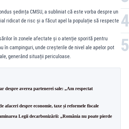
condus ședința CMSU, a subliniat că este vorba despre un
 ridicat de risc și a făcut apel la populație să respecte
rilor în zonele afectate și o atenție sporită pentru
u în campinguri, unde creșterile de nivel ale apelor pot
iale, generând situații periculoase.
lar despre averea partenerei sale: „Am respectat
 de afaceri despre economie, taxe și reformele fiscale
minarea Legii decarbonizării: „România nu poate pierde