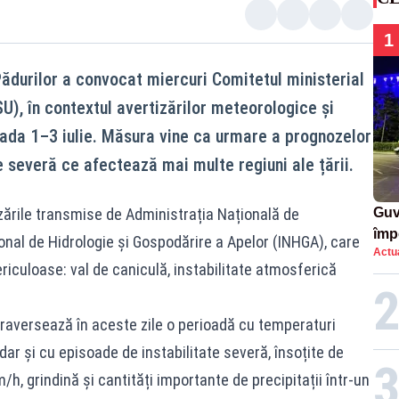
1
Pădurilor a convocat miercuri Comitetul ministerial
U), în contextul avertizărilor meteorologice și
ada 1–3 iulie. Măsura vine ca urmare a prognozelor
 severă ce afectează mai multe regiuni ale țării.
zările transmise de Administrația Națională de
Guv
împ
onal de Hidrologie și Gospodărire a Apelor (INHGA), care
Actua
Pala
culoase: val de caniculă, instabilitate atmosferică
traversează în aceste zile o perioadă cu temperaturi
dar și cu episoade de instabilitate severă, însoțite de
h, grindină și cantități importante de precipitații într-un