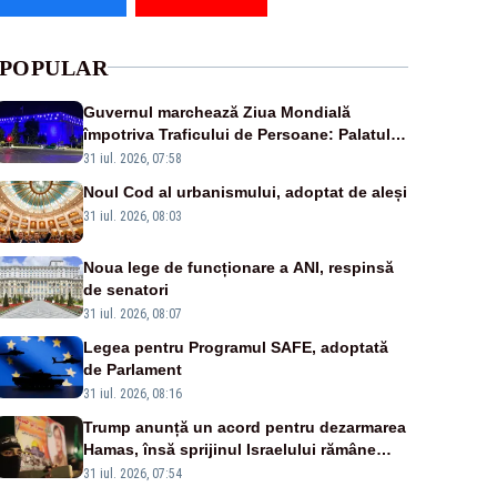
POPULAR
Guvernul marchează Ziua Mondială
împotriva Traficului de Persoane: Palatul
Victoria, iluminat în albastru
31 iul. 2026, 07:58
Noul Cod al urbanismului, adoptat de aleși
31 iul. 2026, 08:03
Noua lege de funcționare a ANI, respinsă
de senatori
31 iul. 2026, 08:07
Legea pentru Programul SAFE, adoptată
de Parlament
31 iul. 2026, 08:16
Trump anunță un acord pentru dezarmarea
Hamas, însă sprijinul Israelului rămâne
incert
31 iul. 2026, 07:54