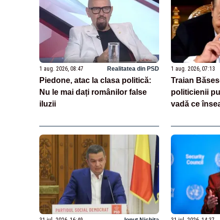
1 aug. 2026, 08:47
Realitatea din PSD
1 aug. 2026, 07:13
Piedone, atac la clasa politică:
Traian Băsesc
Nu le mai dați românilor false
politicienii p
iluzii
vadă ce însea
se uită la Ro