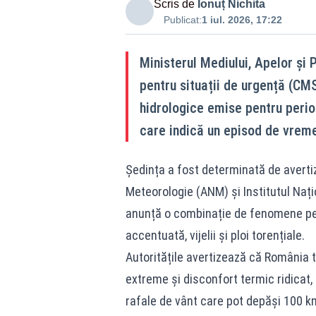
Scris de
Ionuț Nichita
Publicat:
1 iul. 2026, 17:22
Ministerul Mediului, Apelor și 
pentru situații de urgență (CMS
hidrologice emise pentru perio
care indică un episod de vreme
Ședința a fost determinată de averti
Meteorologie (ANM) și Institutul Nați
anunță o combinație de fenomene peri
accentuată, vijelii și ploi torențiale.
Autoritățile avertizează că România 
extreme și disconfort termic ridicat, 
rafale de vânt care pot depăși 100 km/