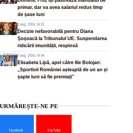
Dominic Fritz își păstrează mandatul de
primar, dar va avea salariul redus timp
de șase luni
3 aug. 2026, 16:22
Decizie nefavorabilă pentru Diana
Șoșoacă la Tribunalul UE. Suspendarea
ridicării imunității, respinsă
3 aug. 2026, 14:44
Elisabeta Lipă, apel către Ilie Bolojan:
„Sportivii României așteaptă de un an și
șapte luni să fie premiați”
URMĂREȘTE-NE PE
Facebook
YouTube