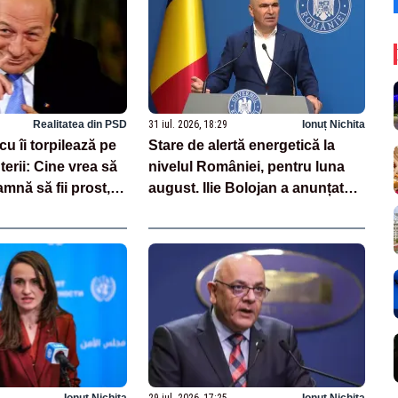
Realitatea din PSD
31 iul. 2026, 18:29
Ionuț Nichita
u îi torpilează pe
Stare de alertă energetică la
uterii: Cine vrea să
nivelul României, pentru luna
mnă să fii prost,
august. Ilie Bolojan a anunțat
mânia
importuri și posibile restricții –
VIDEO