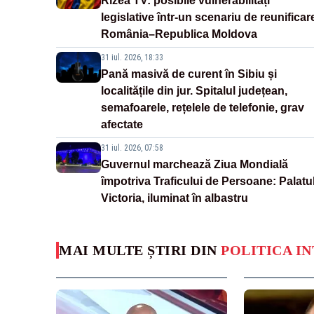
Rizea TV: posibile vulnerabilități
legislative într-un scenariu de reunificar
România–Republica Moldova
31 iul. 2026, 18:33
Pană masivă de curent în Sibiu și
localitățile din jur. Spitalul județean,
semafoarele, rețelele de telefonie, grav
afectate
31 iul. 2026, 07:58
Guvernul marchează Ziua Mondială
împotriva Traficului de Persoane: Palatu
Victoria, iluminat în albastru
MAI MULTE ȘTIRI DIN
POLITICA I