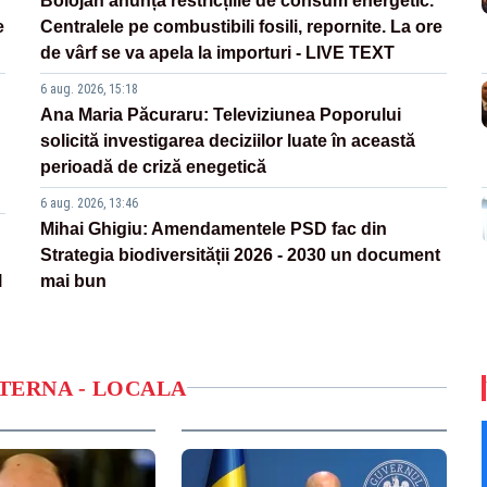
Bolojan anunță restricțiile de consum energetic.
e
Centralele pe combustibili fosili, repornite. La ore
de vârf se va apela la importuri - LIVE TEXT
6 aug. 2026, 15:18
Ana Maria Păcuraru: Televiziunea Poporului
solicită investigarea deciziilor luate în această
perioadă de criză enegetică
6 aug. 2026, 13:46
Mihai Ghigiu: Amendamentele PSD fac din
Strategia biodiversității 2026 - 2030 un document
l
mai bun
NTERNA - LOCALA