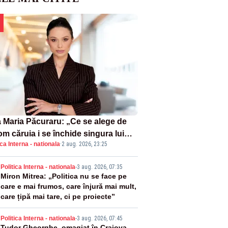
 Maria Păcuraru: „Ce se alege de
om căruia i se închide singura lui
ica Interna - nationala
·
2 aug. 2026, 23:25
tiță?”
2
Politica Interna - nationala
-
3 aug. 2026, 07:35
Miron Mitrea: „Politica nu se face pe
care e mai frumos, care înjură mai mult,
care țipă mai tare, ci pe proiecte”
Politica Interna - nationala
-
3 aug. 2026, 07:45
Tudor Gheorghe, omagiat în Craiova.