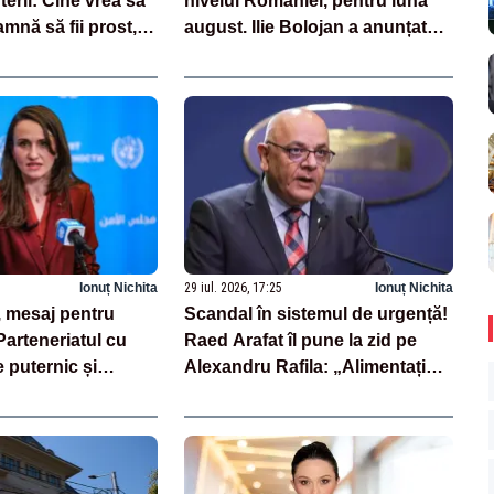
uterii: Cine vrea să
nivelul României, pentru luna
mnă să fii prost,
august. Ilie Bolojan a anunțat
mânia
importuri și posibile restricții –
VIDEO
Ionuț Nichita
29 iul. 2026, 17:25
Ionuț Nichita
 mesaj pentru
Scandal în sistemul de urgență!
arteneriatul cu
Raed Arafat îl pune la zid pe
 puternic și
Alexandru Rafila: „Alimentați
dezbinarea”