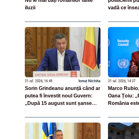
Nu le mai dați românilor false
politicienii p
iluzii
vadă ce însea
se uită la Ro
31 iul. 2026, 16:49
Ionuț Nichita
31 iul. 2026, 14:37
Sorin Grindeanu anunță când ar
Marco Rubio,
putea fi învestit noul Guvern:
Oana Țoiu: „P
„După 15 august sunt șanse
România este
mai mari”
prețuit”