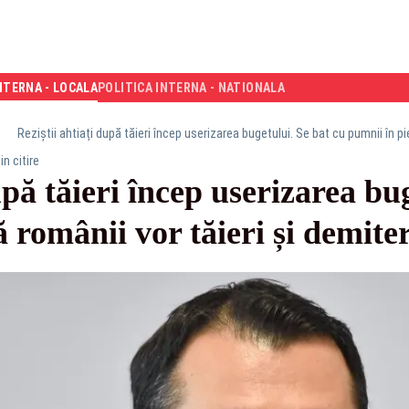
NTERNA - LOCALA
POLITICA INTERNA - NATIONALA
Reziștii ahtiați după tăieri încep userizarea bugetului. Se bat cu pumnii în pie
in citire
upă tăieri încep userizarea bu
 românii vor tăieri și demiter