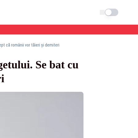
Schimba tema
pt că românii vor tăieri și demiteri
getului. Se bat cu
i