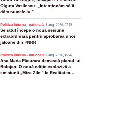
3
Olguța Vasilescu: „Intenționăm să îi
dăm numele lui”
4
Politica Interna - nationala
-
3 aug. 2026, 07:58
Senatul începe o nouă sesiune
extraordinară pentru aprobarea unor
jaloane din PNRR
5
Politica Interna - nationala
-
2 aug. 2026, 15:42
Ana Maria Păcuraru demască planul lui
Bolojan. O nouă ediție explozivă a
emisiunii „Miza Zilei” la Realitatea
PLUS