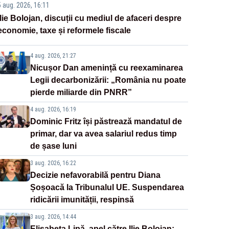
5 aug. 2026, 16:11
Ilie Bolojan, discuții cu mediul de afaceri despre
economie, taxe și reformele fiscale
4 aug. 2026, 21:27
Nicușor Dan amenință cu reexaminarea
Legii decarbonizării: „România nu poate
pierde miliarde din PNRR”
4 aug. 2026, 16:19
Dominic Fritz își păstrează mandatul de
primar, dar va avea salariul redus timp
de șase luni
3 aug. 2026, 16:22
Decizie nefavorabilă pentru Diana
Șoșoacă la Tribunalul UE. Suspendarea
ridicării imunității, respinsă
3 aug. 2026, 14:44
Elisabeta Lipă, apel către Ilie Bolojan: