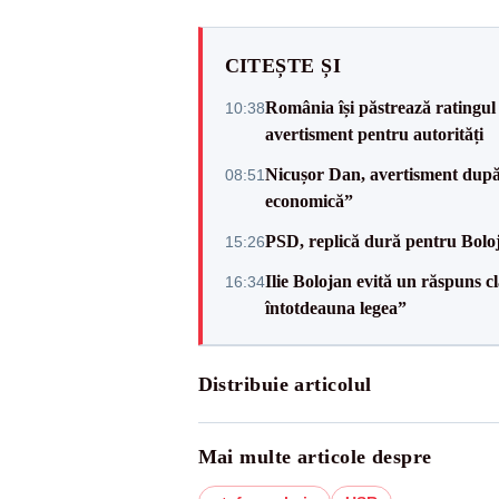
CITEȘTE ȘI
România își păstrează ratingul 
10:38
avertisment pentru autorități
Nicușor Dan, avertisment după 
08:51
economică”
PSD, replică dură pentru Boloj
15:26
Ilie Bolojan evită un răspuns c
16:34
întotdeauna legea”
Distribuie articolul
Mai multe articole despre