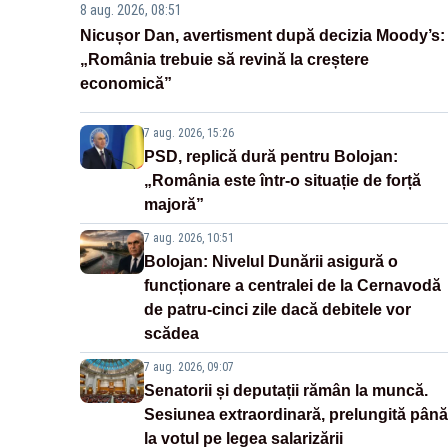
8 aug. 2026, 08:51
Nicușor Dan, avertisment după decizia Moody’s:
„România trebuie să revină la creștere
economică”
7 aug. 2026, 15:26
PSD, replică dură pentru Bolojan:
„România este într-o situație de forță
majoră”
7 aug. 2026, 10:51
Bolojan: Nivelul Dunării asigură o
funcționare a centralei de la Cernavodă
de patru-cinci zile dacă debitele vor
scădea
7 aug. 2026, 09:07
Senatorii și deputații rămân la muncă.
Sesiunea extraordinară, prelungită până
la votul pe legea salarizării