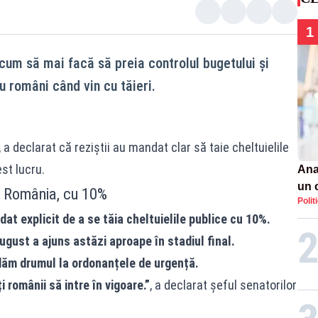
1
u cum să mai facă să preia controlul bugetului și
u români când vin cu tăieri.
a declarat că reziștii au mandat clar să taie cheltuielile
st lucru.
Ana
un 
în România, cu 10%
Polit
por
dat explicit de a se tăia cheltuielile publice cu 10%.
ugust a ajuns astăzi aproape în stadiul final.
dăm drumul la ordonanțele de urgență.
 românii să intre în vigoare.”
, a declarat șeful senatorilor