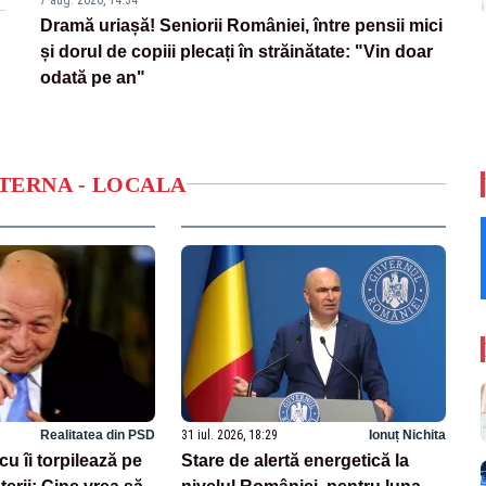
Dramă uriașă! Seniorii României, între pensii mici
și dorul de copiii plecați în străinătate: "Vin doar
odată pe an"
NTERNA - LOCALA
Realitatea din PSD
31 iul. 2026, 18:29
Ionuț Nichita
u îi torpilează pe
Stare de alertă energetică la