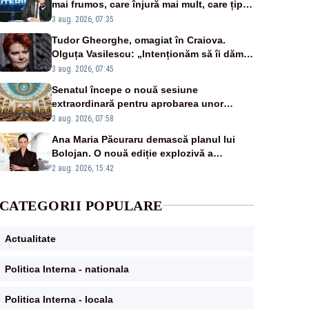
mai frumos, care înjură mai mult, care țipă
mai tare, ci pe proiecte”
3 aug. 2026, 07:35
Tudor Gheorghe, omagiat în Craiova.
Olguța Vasilescu: „Intenționăm să îi dăm
numele lui”
3 aug. 2026, 07:45
Senatul începe o nouă sesiune
extraordinară pentru aprobarea unor
jaloane din PNRR
3 aug. 2026, 07:58
Ana Maria Păcuraru demască planul lui
Bolojan. O nouă ediție explozivă a
emisiunii „Miza Zilei” la Realitatea PLUS
2 aug. 2026, 15:42
CATEGORII POPULARE
Actualitate
Politica Interna - nationala
Politica Interna - locala