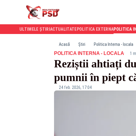
ULTIMELE ȘTIRI
ACTUALITATE
POLITICA EXTERNA
POLITICA I
Acasă
Știri
Politica Interna - locala
·
POLITICA INTERNA - LOCALA
1 m
Reziștii ahtiați d
pumnii în piept că
24 feb. 2026, 17:04