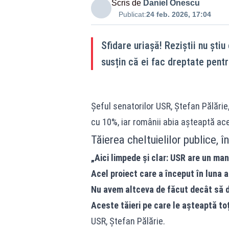
Scris de
Daniel Onescu
Publicat:
24 feb. 2026, 17:04
Sfidare uriașă! Reziștii nu ști
susțin că ei fac dreptate pentr
Șeful senatorilor
USR, Ștefan Pălărie, 
cu 10%, iar românii abia așteaptă ace
Tăierea cheltuielilor publice, 
„Aici limpede și clar: USR are un man
Acel proiect care a început în luna a
Nu avem altceva de făcut decât să 
Aceste tăieri pe care le așteaptă toți
USR,
Ștefan Pălărie.