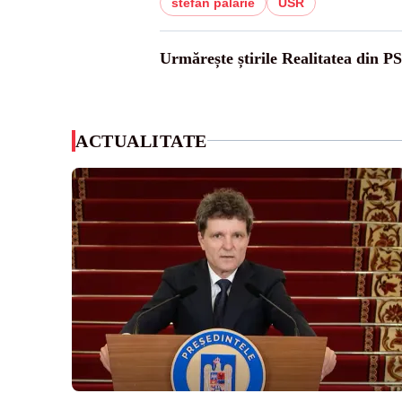
stefan palarie
USR
Urmărește știrile Realitatea din P
ACTUALITATE