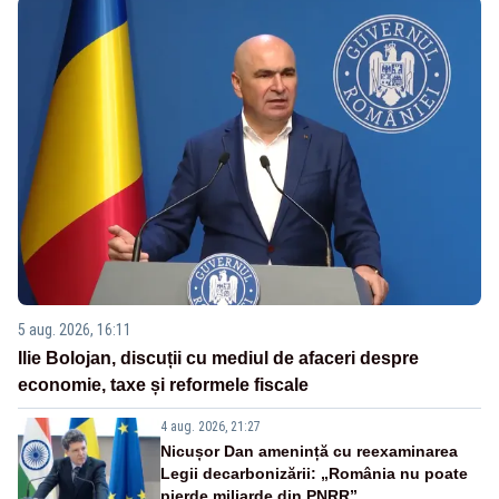
5 aug. 2026, 16:11
Ilie Bolojan, discuții cu mediul de afaceri despre
economie, taxe și reformele fiscale
4 aug. 2026, 21:27
Nicușor Dan amenință cu reexaminarea
Legii decarbonizării: „România nu poate
pierde miliarde din PNRR”