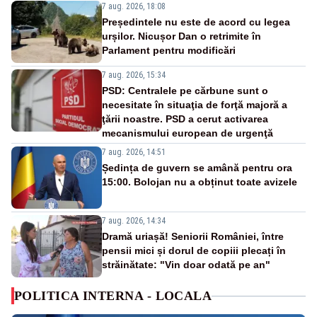
7 aug. 2026, 18:08
Președintele nu este de acord cu legea
urșilor. Nicușor Dan o retrimite în
Parlament pentru modificări
7 aug. 2026, 15:34
PSD: Centralele pe cărbune sunt o
necesitate în situaţia de forţă majoră a
ţării noastre. PSD a cerut activarea
mecanismului european de urgenţă
7 aug. 2026, 14:51
Ședința de guvern se amână pentru ora
15:00. Bolojan nu a obținut toate avizele
7 aug. 2026, 14:34
Dramă uriașă! Seniorii României, între
pensii mici și dorul de copiii plecați în
străinătate: "Vin doar odată pe an"
POLITICA INTERNA - LOCALA