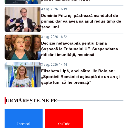
4 aug. 2026, 16:19
Dominic Fritz își păstrează mandatul de
primar, dar va avea salariul redus timp de
șase luni
3 aug. 2026, 16:22
Decizie nefavorabilă pentru Diana
Șoșoacă la Tribunalul UE. Suspendarea
ridicării imunității, respinsă
3 aug. 2026, 14:44
Elisabeta Lipă, apel către Ilie Bolojan:
„Sportivii României așteaptă de un an și
șapte luni să fie premiați”
URMĂREȘTE-NE PE
Facebook
YouTube