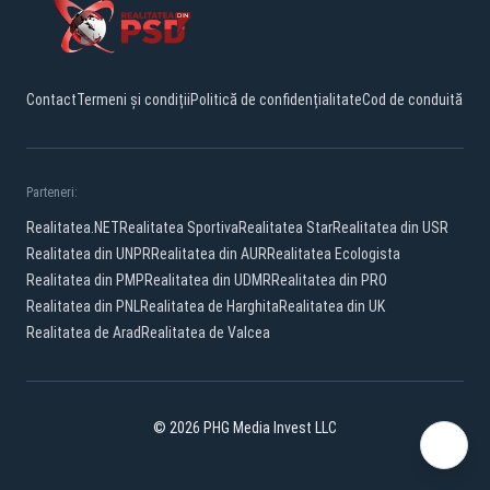
Contact
Termeni și condiții
Politică de confidențialitate
Cod de conduită
Parteneri:
Realitatea.NET
Realitatea Sportiva
Realitatea Star
Realitatea din USR
Realitatea din UNPR
Realitatea din AUR
Realitatea Ecologista
Realitatea din PMP
Realitatea din UDMR
Realitatea din PRO
Realitatea din PNL
Realitatea de Harghita
Realitatea din UK
Realitatea de Arad
Realitatea de Valcea
© 2026 PHG Media Invest LLC
Facebook
YouTube