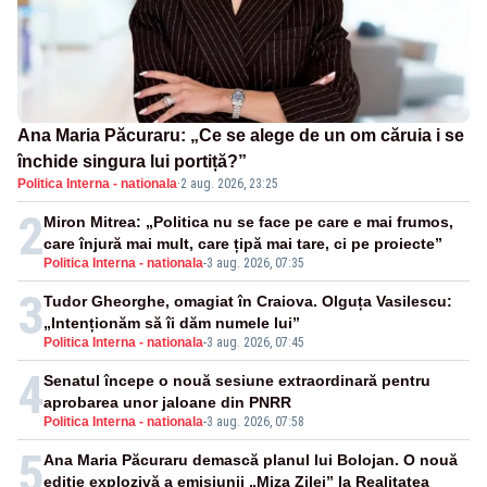
Ana Maria Păcuraru: „Ce se alege de un om căruia i se
închide singura lui portiță?”
Politica Interna - nationala
·
2 aug. 2026, 23:25
2
Miron Mitrea: „Politica nu se face pe care e mai frumos,
care înjură mai mult, care țipă mai tare, ci pe proiecte”
Politica Interna - nationala
-
3 aug. 2026, 07:35
3
Tudor Gheorghe, omagiat în Craiova. Olguța Vasilescu:
„Intenționăm să îi dăm numele lui”
Politica Interna - nationala
-
3 aug. 2026, 07:45
4
Senatul începe o nouă sesiune extraordinară pentru
aprobarea unor jaloane din PNRR
Politica Interna - nationala
-
3 aug. 2026, 07:58
5
Ana Maria Păcuraru demască planul lui Bolojan. O nouă
ediție explozivă a emisiunii „Miza Zilei” la Realitatea