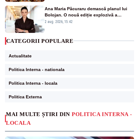
Ana Maria Păcuraru demască planul lui
Bolojan. O nouă ediție explozivă a
emisiunii „Miza Zilei” la Realitatea PLUS
2 aug. 2026, 15:42
CATEGORII POPULARE
Actualitate
Politica Interna - nationala
Politica Interna - locala
Politica Externa
MAI MULTE ȘTIRI DIN
POLITICA INTERNA -
LOCALA