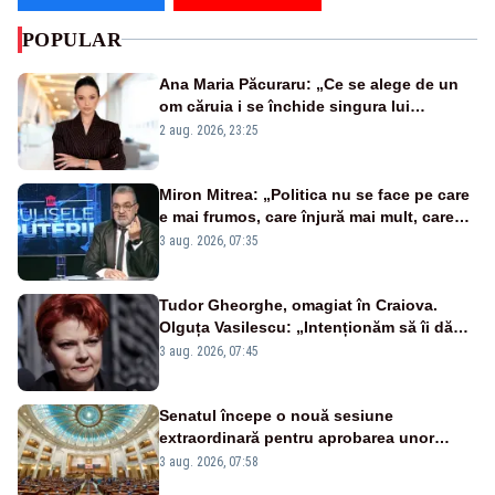
POPULAR
Ana Maria Păcuraru: „Ce se alege de un
om căruia i se închide singura lui
portiță?”
2 aug. 2026, 23:25
Miron Mitrea: „Politica nu se face pe care
e mai frumos, care înjură mai mult, care
țipă mai tare, ci pe proiecte”
3 aug. 2026, 07:35
Tudor Gheorghe, omagiat în Craiova.
Olguța Vasilescu: „Intenționăm să îi dăm
numele lui”
3 aug. 2026, 07:45
Senatul începe o nouă sesiune
extraordinară pentru aprobarea unor
jaloane din PNRR
3 aug. 2026, 07:58