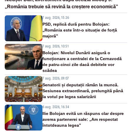
„România trebuie să revină la creștere economică”
7 aug. 2026, 15:26
PSD, replică dură pentru Bolojan:
„România este într-o situație de forță
majoră”
7 aug. 2026, 10:51
Bolojan: Nivelul Dunării asigură o
funcționare a centralei de la Cernavodă
de patru-cinci zile dacă debitele vor
scădea
7 aug. 2026, 09:07
Senatorii și deputații rămân la muncă.
Sesiunea extraordinară, prelungită până
la votul pe legea salarizării
6 aug. 2026, 16:34
Ilie Bolojan evită un răspuns clar despre
averea partenerei sale: „Am respectat
întotdeauna legea”