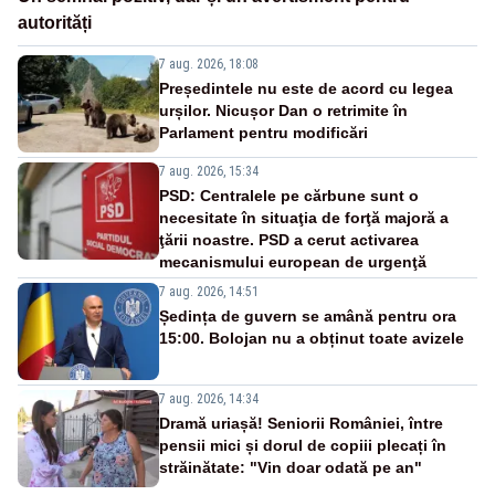
autorități
7 aug. 2026, 18:08
Președintele nu este de acord cu legea
urșilor. Nicușor Dan o retrimite în
Parlament pentru modificări
7 aug. 2026, 15:34
PSD: Centralele pe cărbune sunt o
necesitate în situaţia de forţă majoră a
ţării noastre. PSD a cerut activarea
mecanismului european de urgenţă
7 aug. 2026, 14:51
Ședința de guvern se amână pentru ora
15:00. Bolojan nu a obținut toate avizele
7 aug. 2026, 14:34
Dramă uriașă! Seniorii României, între
pensii mici și dorul de copiii plecați în
străinătate: "Vin doar odată pe an"