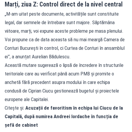
Marți, ziua Z: Control direct de la nivel central
„M-am uitat peste documente, activitățile sunt constituite
legal, dar semnele de întrebare sunt majore. Săptămâna
viitoare, marți, voi expune aceste probleme pe masa plenului.
Voi propune ca de data aceasta să nu mai meargă Camera de
Conturi București în control, ci Curtea de Conturi în ansamblul
ei”, a anunțat Aurelian Bădulescu.
Această mutare sugerează o lipsă de încredere în structurile
teritoriale care au verificat până acum PMB și promite o
anchetă fără precedent asupra modului în care echipa
condusă de Ciprian Ciucu gestionează bugetul și proiectele
europene ale Capitalei.
Citește și:
Acuzații de favoritism în echipa lui Ciucu de la
Capitală, după numirea Andreei Iordache în funcția de
șefă de cabinet