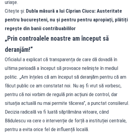
uriașe.
Citește și:
Dubla măsură a lui Ciprian Ciucu: Austeritate
pentru bucureșteni, nu și pentru pentru apropiați, plătiți
regește din banii contribuabililor
„Prin controalele noastre am început să
deranjăm!”
Oficialul a explicat că transparența de care dă dovadă în
ultima perioadă a început să provoace neliniște în mediul
politic. „Am înțeles că am început să deranjăm pentru că am
făcut public ce am constatat noi. Nu aș fi vrut să vorbesc,
pentru că noi vorbim de regulă prin acțiuni de control, dar
situația actuală nu mai permite tăcerea”, a punctat consilierul.
Decizia radicală va fi luată săptămâna viitoare, când
Bădulescu va cere o intervenție de forță a instituției centrale,
pentru a evita orice fel de influență locală.