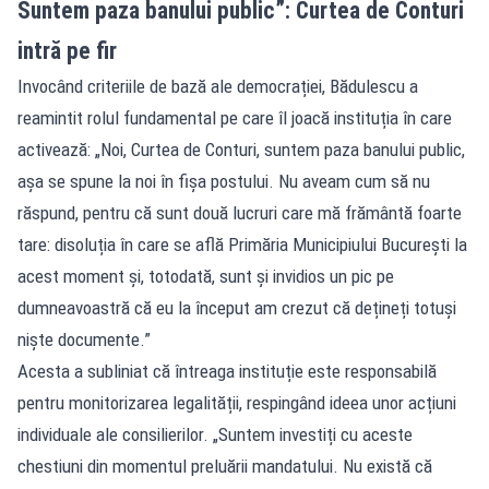
Suntem paza banului public”: Curtea de Conturi
intră pe fir
Invocând criteriile de bază ale democrației, Bădulescu a
reamintit rolul fundamental pe care îl joacă instituția în care
activează: „Noi, Curtea de Conturi, suntem paza banului public,
așa se spune la noi în fișa postului. Nu aveam cum să nu
răspund, pentru că sunt două lucruri care mă frământă foarte
tare: disoluția în care se află Primăria Municipiului București la
acest moment și, totodată, sunt și invidios un pic pe
dumneavoastră că eu la început am crezut că dețineți totuși
niște documente.”
Acesta a subliniat că întreaga instituție este responsabilă
pentru monitorizarea legalității, respingând ideea unor acțiuni
individuale ale consilierilor. „Suntem investiți cu aceste
chestiuni din momentul preluării mandatului. Nu există că