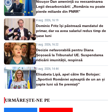
Nicușor Dan amenință cu reexaminarea
Legii decarbonizării: „România nu poate
pierde miliarde din PNRR”
4 aug. 2026, 16:19
Dominic Fritz își păstrează mandatul de
primar, dar va avea salariul redus timp de
șase luni
3 aug. 2026, 16:22
Decizie nefavorabilă pentru Diana
Șoșoacă la Tribunalul UE. Suspendarea
ridicării imunității, respinsă
3 aug. 2026, 14:44
Elisabeta Lipă, apel către Ilie Bolojan:
„Sportivii României așteaptă de un an și
șapte luni să fie premiați”
URMĂREȘTE-NE PE