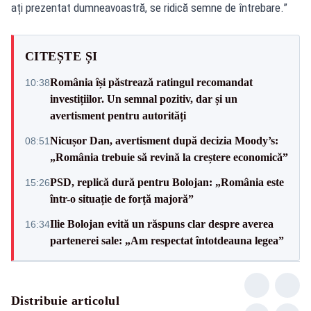
ați prezentat dumneavoastră, se ridică semne de întrebare.”
CITEȘTE ȘI
România își păstrează ratingul recomandat
10:38
investițiilor. Un semnal pozitiv, dar și un
avertisment pentru autorități
Nicușor Dan, avertisment după decizia Moody’s:
08:51
„România trebuie să revină la creștere economică”
PSD, replică dură pentru Bolojan: „România este
15:26
într-o situație de forță majoră”
Ilie Bolojan evită un răspuns clar despre averea
16:34
partenerei sale: „Am respectat întotdeauna legea”
Distribuie articolul