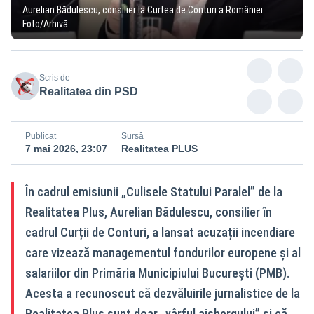
Aurelian Bădulescu, consilier la Curtea de Conturi a României.
Foto/Arhivă
Scris de
Realitatea din PSD
Publicat
Sursă
7 mai 2026, 23:07
Realitatea PLUS
În cadrul emisiunii „Culisele Statului Paralel” de la
Realitatea Plus, Aurelian Bădulescu, consilier în
cadrul Curții de Conturi, a lansat acuzații incendiare
care vizează managementul fondurilor europene și al
salariilor din Primăria Municipiului București (PMB).
Acesta a recunoscut că dezvăluirile jurnalistice de la
Realitatea Plus sunt doar „vârful aisbergului” și că