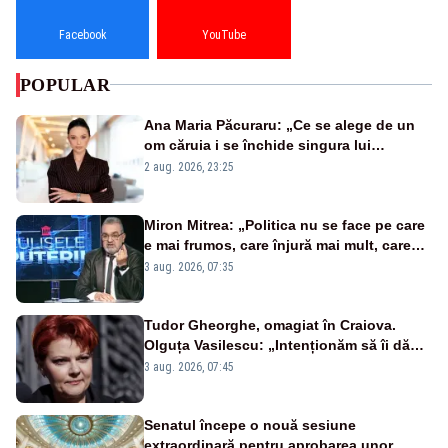
Facebook
YouTube
POPULAR
Ana Maria Păcuraru: „Ce se alege de un
om căruia i se închide singura lui
portiță?”
2 aug. 2026, 23:25
Miron Mitrea: „Politica nu se face pe care
e mai frumos, care înjură mai mult, care
țipă mai tare, ci pe proiecte”
3 aug. 2026, 07:35
Tudor Gheorghe, omagiat în Craiova.
Olguța Vasilescu: „Intenționăm să îi dăm
numele lui”
3 aug. 2026, 07:45
Senatul începe o nouă sesiune
extraordinară pentru aprobarea unor