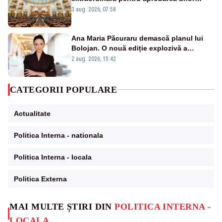
jaloane din PNRR
3 aug. 2026, 07:58
Ana Maria Păcuraru demască planul lui
Bolojan. O nouă ediție explozivă a
emisiunii „Miza Zilei” la Realitatea PLUS
2 aug. 2026, 15:42
CATEGORII POPULARE
Actualitate
Politica Interna - nationala
Politica Interna - locala
Politica Externa
MAI MULTE ȘTIRI DIN
POLITICA INTERNA -
LOCALA