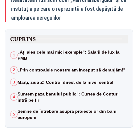
instituția pe care o reprezintă a fost depășită de
amploarea neregulilor.
CUPRINS
„Ați ales cele mai mici exemple”: Salarii de lux la
1
PMB
„Prin controalele noastre am început să deranjăm!”
2
Marți, ziua Z: Control direct de la nivel central
3
Suntem paza banului public”: Curtea de Conturi
4
intră pe fir
Semne de întrebare asupra proiectelor din bani
5
europeni