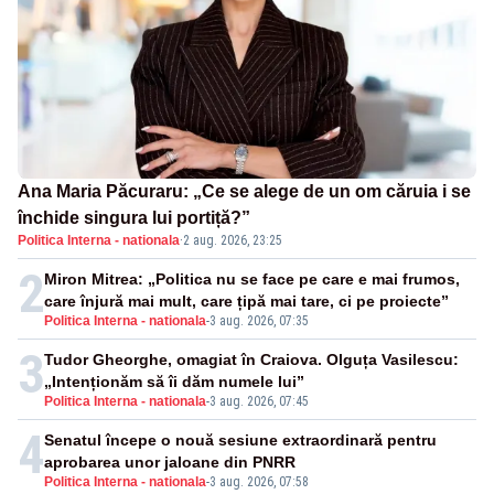
Ana Maria Păcuraru: „Ce se alege de un om căruia i se
închide singura lui portiță?”
Politica Interna - nationala
·
2 aug. 2026, 23:25
2
Miron Mitrea: „Politica nu se face pe care e mai frumos,
care înjură mai mult, care țipă mai tare, ci pe proiecte”
Politica Interna - nationala
-
3 aug. 2026, 07:35
3
Tudor Gheorghe, omagiat în Craiova. Olguța Vasilescu:
„Intenționăm să îi dăm numele lui”
Politica Interna - nationala
-
3 aug. 2026, 07:45
4
Senatul începe o nouă sesiune extraordinară pentru
aprobarea unor jaloane din PNRR
Politica Interna - nationala
-
3 aug. 2026, 07:58