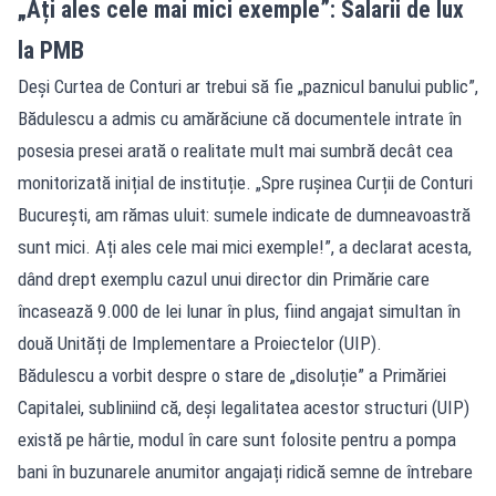
„Ați ales cele mai mici exemple”: Salarii de lux
la PMB
Deși
Curtea de Conturi
ar trebui să fie „paznicul banului public”,
Bădulescu a admis cu amărăciune că documentele intrate în
posesia presei arată o realitate mult mai sumbră decât cea
monitorizată inițial de instituție. „Spre rușinea Curții de Conturi
București, am rămas uluit: sumele indicate de dumneavoastră
sunt mici. Ați ales cele mai mici exemple!”, a declarat acesta,
dând drept exemplu cazul unui director din Primărie care
încasează 9.000 de lei lunar în plus, fiind angajat simultan în
două Unități de Implementare a Proiectelor (UIP).
Bădulescu a vorbit despre o stare de „disoluție” a
Primăriei
Capitalei
, subliniind că, deși legalitatea acestor structuri (UIP)
există pe hârtie, modul în care sunt folosite pentru a pompa
bani în buzunarele anumitor angajați ridică semne de întrebare