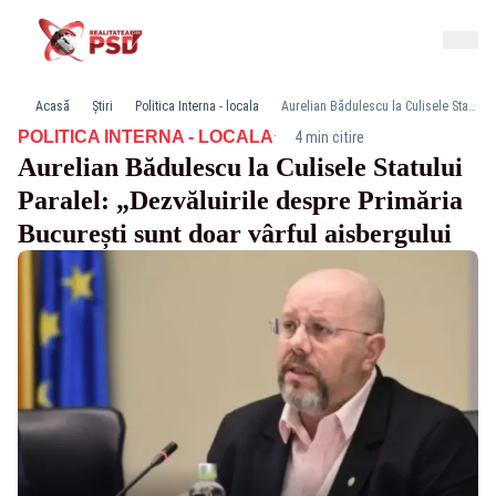
Acasă
Știri
Politica Interna - locala
Aurelian Bădulescu la Culisele Statului Paralel: „Dezvăluirile despre Primăria București sunt doar vârful aisbergului
·
POLITICA INTERNA - LOCALA
4 min citire
Aurelian Bădulescu la Culisele Statului
Paralel: „Dezvăluirile despre Primăria
București sunt doar vârful aisbergului