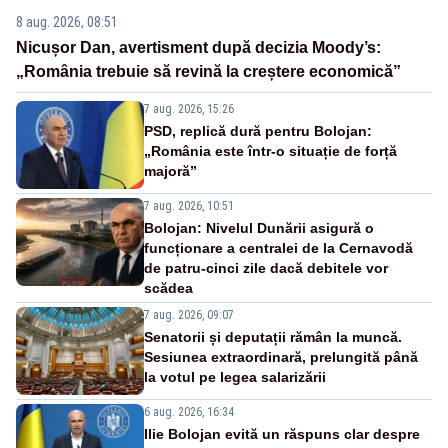
8 aug. 2026, 08:51
Nicușor Dan, avertisment după decizia Moody’s:
„România trebuie să revină la creștere economică”
7 aug. 2026, 15:26
PSD, replică dură pentru Bolojan:
„România este într-o situație de forță
majoră”
7 aug. 2026, 10:51
Bolojan: Nivelul Dunării asigură o
funcționare a centralei de la Cernavodă
de patru-cinci zile dacă debitele vor
scădea
7 aug. 2026, 09:07
Senatorii și deputații rămân la muncă.
Sesiunea extraordinară, prelungită până
la votul pe legea salarizării
6 aug. 2026, 16:34
Ilie Bolojan evită un răspuns clar despre