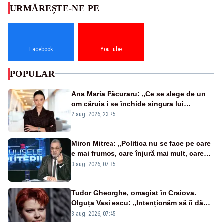
URMĂREȘTE-NE PE
Facebook
YouTube
POPULAR
Ana Maria Păcuraru: „Ce se alege de un
om căruia i se închide singura lui
portiță?”
2 aug. 2026, 23:25
Miron Mitrea: „Politica nu se face pe care
e mai frumos, care înjură mai mult, care
țipă mai tare, ci pe proiecte”
3 aug. 2026, 07:35
Tudor Gheorghe, omagiat în Craiova.
Olguța Vasilescu: „Intenționăm să îi dăm
numele lui”
3 aug. 2026, 07:45