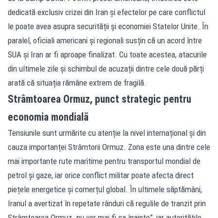
dedicată exclusiv crizei din Iran și efectelor pe care conflictul
le poate avea asupra securității și economiei Statelor Unite. În
paralel, oficiali americani și regionali susțin că un acord între
SUA și Iran ar fi aproape finalizat. Cu toate acestea, atacurile
din ultimele zile și schimbul de acuzații dintre cele două părți
arată că situația rămâne extrem de fragilă.
Strâmtoarea Ormuz, punct strategic pentru
economia mondială
Tensiunile sunt urmărite cu atenție la nivel internațional și din
cauza importanței Strâmtorii Ormuz. Zona este una dintre cele
mai importante rute maritime pentru transportul mondial de
petrol și gaze, iar orice conflict militar poate afecta direct
piețele energetice și comerțul global. În ultimele săptămâni,
Iranul a avertizat în repetate rânduri că regulile de tranzit prin
Strâmtoarea Ormuz „nu vor mai fi ca înainte”, iar autoritățile