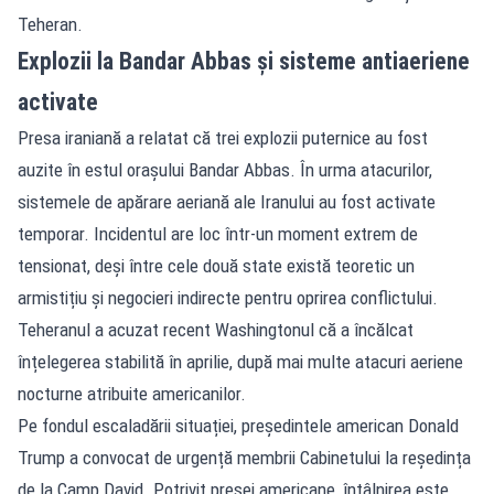
Teheran.
Explozii la Bandar Abbas și sisteme antiaeriene
activate
Presa iraniană a relatat că trei explozii puternice au fost
auzite în estul orașului Bandar Abbas. În urma atacurilor,
sistemele de apărare aeriană ale Iranului au fost activate
temporar. Incidentul are loc într-un moment extrem de
tensionat, deși între cele două state există teoretic un
armistițiu și negocieri indirecte pentru oprirea conflictului.
Teheranul a acuzat recent Washingtonul că a încălcat
înțelegerea stabilită în aprilie, după mai multe atacuri aeriene
nocturne atribuite americanilor.
Pe fondul escaladării situației, președintele american Donald
Trump a convocat de urgență membrii Cabinetului la reședința
de la Camp David. Potrivit presei americane, întâlnirea este