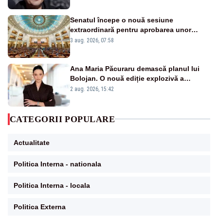
Senatul începe o nouă sesiune
extraordinară pentru aprobarea unor
jaloane din PNRR
3 aug. 2026, 07:58
Ana Maria Păcuraru demască planul lui
Bolojan. O nouă ediție explozivă a
emisiunii „Miza Zilei” la Realitatea PLUS
2 aug. 2026, 15:42
CATEGORII POPULARE
Actualitate
Politica Interna - nationala
Politica Interna - locala
Politica Externa