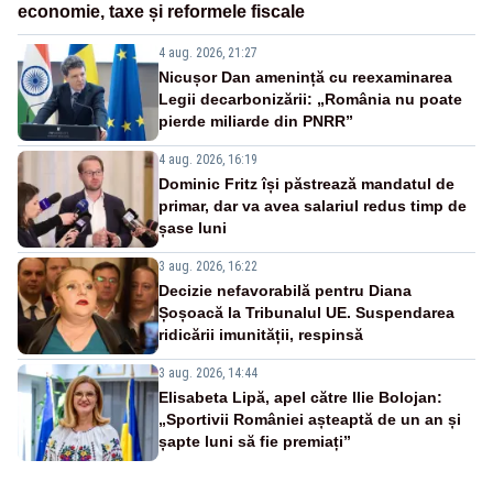
economie, taxe și reformele fiscale
4 aug. 2026, 21:27
Nicușor Dan amenință cu reexaminarea
Legii decarbonizării: „România nu poate
pierde miliarde din PNRR”
4 aug. 2026, 16:19
Dominic Fritz își păstrează mandatul de
primar, dar va avea salariul redus timp de
șase luni
3 aug. 2026, 16:22
Decizie nefavorabilă pentru Diana
Șoșoacă la Tribunalul UE. Suspendarea
ridicării imunității, respinsă
3 aug. 2026, 14:44
Elisabeta Lipă, apel către Ilie Bolojan:
„Sportivii României așteaptă de un an și
șapte luni să fie premiați”