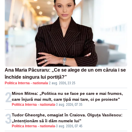
Ana Maria Păcuraru: „Ce se alege de un om căruia i se
închide singura lui portiță?”
Politica Interna - nationala
·
2 aug. 2026, 23:25
2
Miron Mitrea: „Politica nu se face pe care e mai frumos,
care înjură mai mult, care țipă mai tare, ci pe proiecte”
Politica Interna - nationala
-
3 aug. 2026, 07:35
3
Tudor Gheorghe, omagiat în Craiova. Olguța Vasilescu:
„Intenționăm să îi dăm numele lui”
Politica Interna - nationala
-
3 aug. 2026, 07:45