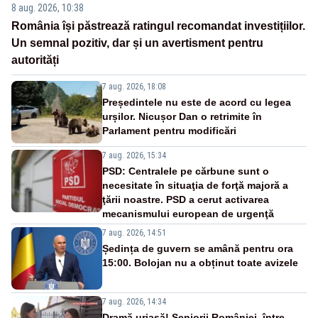
8 aug. 2026, 10:38
România își păstrează ratingul recomandat investițiilor.
Un semnal pozitiv, dar și un avertisment pentru
autorități
7 aug. 2026, 18:08
Președintele nu este de acord cu legea
urșilor. Nicușor Dan o retrimite în
Parlament pentru modificări
7 aug. 2026, 15:34
PSD: Centralele pe cărbune sunt o
necesitate în situaţia de forţă majoră a
ţării noastre. PSD a cerut activarea
mecanismului european de urgenţă
7 aug. 2026, 14:51
Ședința de guvern se amână pentru ora
15:00. Bolojan nu a obținut toate avizele
7 aug. 2026, 14:34
Dramă uriașă! Seniorii României, între