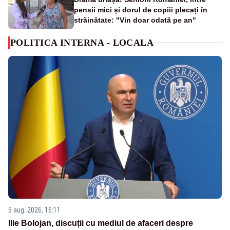
pensii mici și dorul de copiii plecați în
străinătate: "Vin doar odată pe an"
POLITICA INTERNA - LOCALA
5 aug. 2026, 16:11
Ilie Bolojan, discuții cu mediul de afaceri despre