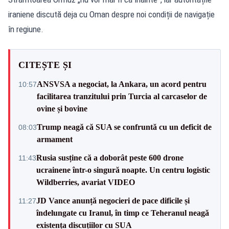
iraniene discută deja cu Oman despre noi condiții de navigație
în regiune.
CITEȘTE ȘI
ANSVSA a negociat, la Ankara, un acord pentru
10:57
facilitarea tranzitului prin Turcia al carcaselor de
ovine și bovine
Trump neagă că SUA se confruntă cu un deficit de
08:03
armament
Rusia susține că a doborât peste 600 drone
11:43
ucrainene într-o singură noapte. Un centru logistic
Wildberries, avariat VIDEO
JD Vance anunță negocieri de pace dificile și
11:27
îndelungate cu Iranul, în timp ce Teheranul neagă
existența discuțiilor cu SUA