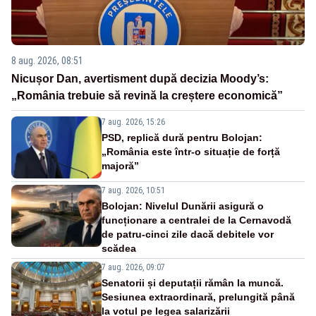
8 aug. 2026, 08:51
Nicușor Dan, avertisment după decizia Moody’s:
„România trebuie să revină la creștere economică”
7 aug. 2026, 15:26
PSD, replică dură pentru Bolojan:
„România este într-o situație de forță
majoră”
7 aug. 2026, 10:51
Bolojan: Nivelul Dunării asigură o
funcționare a centralei de la Cernavodă
de patru-cinci zile dacă debitele vor
scădea
7 aug. 2026, 09:07
Senatorii și deputații rămân la muncă.
Sesiunea extraordinară, prelungită până
la votul pe legea salarizării