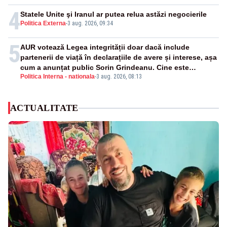
4
Statele Unite şi Iranul ar putea relua astăzi negocierile
Politica Externa
-
3 aug. 2026, 09:34
5
AUR votează Legea integrității doar dacă include
partenerii de viață în declarațiile de avere și interese, așa
cum a anunțat public Sorin Grindeanu. Cine este
Politica Interna - nationala
-
3 aug. 2026, 08:13
incompatibil sau în conflict de interese trebuie să plece
din funcție: fără excepții!
ACTUALITATE