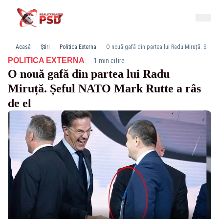
Acasă
Știri
Politica Externa
O nouă gafă din partea lui Radu Miruță. Șeful NATO Mark Rutte a râs de el
·
POLITICA EXTERNA
1 min citire
O nouă gafă din partea lui Radu
Miruță. Șeful NATO Mark Rutte a râs
de el