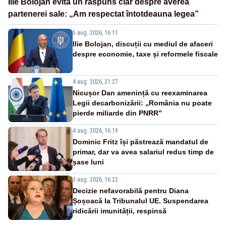
Ilie Bolojan evită un răspuns clar despre averea
partenerei sale: „Am respectat întotdeauna legea”
5 aug. 2026, 16:11
Ilie Bolojan, discuții cu mediul de afaceri
despre economie, taxe și reformele fiscale
4 aug. 2026, 21:27
Nicușor Dan amenință cu reexaminarea
Legii decarbonizării: „România nu poate
pierde miliarde din PNRR”
4 aug. 2026, 16:19
Dominic Fritz își păstrează mandatul de
primar, dar va avea salariul redus timp de
șase luni
3 aug. 2026, 16:22
Decizie nefavorabilă pentru Diana
Șoșoacă la Tribunalul UE. Suspendarea
ridicării imunității, respinsă