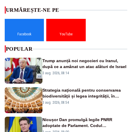
URMĂREȘTE-NE PE
Facebook
YouTube
POPULAR
Trump anunță noi negocieri cu Iranul,
după ce a amânat un atac alături de Israel
3 aug. 2026, 08:14
Strategia naţională pentru conservarea
biodiversităţii și legea integrităţii, în
dezbatere
3 aug. 2026, 08:54
Nicușor Dan promulgă legile PNRR
adoptate de Parlament. Codul
urbanismului, printre actele normative