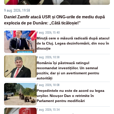
9 aug. 2026, 19:58
Daniel Zamfir atacă USR și ONG-urile de mediu după
explozia de pe Dunăre: „Câtă ticăloșie!”
9 aug. 2026, 15:40
Miruță cere o măsură radicală după atacul
de la Cluj. Legea dezinformării, din nou în
discuție
8 aug. 2026, 10:38
România își păstrează ratingul
recomandat investițiilor. Un semnal
pozitiv, dar și un avertisment pentru
autorități
7 aug. 2026, 18:08
Președintele nu este de acord cu legea
urșilor. Nicușor Dan o retrimite în
Parlament pentru modificări
7 aug. 2026, 15:34