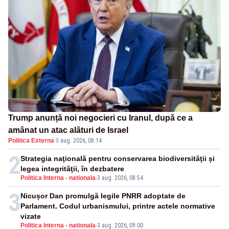
Trump anunță noi negocieri cu Iranul, după ce a
amânat un atac alături de Israel
Politica Externa
·
3 aug. 2026, 08:14
2
Strategia naţională pentru conservarea biodiversităţii și
legea integrităţii, în dezbatere
Politica Interna - nationala
-
3 aug. 2026, 08:54
3
Nicușor Dan promulgă legile PNRR adoptate de
Parlament. Codul urbanismului, printre actele normative
vizate
Politica Interna - nationala
-
3 aug. 2026, 09:00