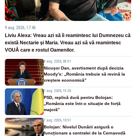
9 aug. 2026, 17:46
Liviu Alexa: Vreau azi sǎ îi reamintesc lui Dumnezeu cǎ
existǎ Nectarie şi Maria. Vreau azi sǎ vǎ reamintesc
VOUǍ care e rostul Oamenilor.
8 aug. 2026, 08:51
Nicușor Dan, avertisment după decizia
Moody’s: „România trebuie să revină la
creștere economică”
7 aug. 2026, 15:26
PSD, replică dură pentru Bolojan:
„România este într-o situație de forță
majoră”
7 aug. 2026, 10:51
Bolojan: Nivelul Dunării asigură o
funcționare a centralei de la Cernavodă