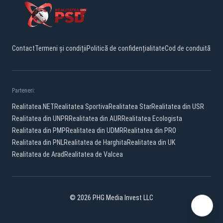
Contact
Termeni și condiții
Politică de confidențialitate
Cod de conduită
Parteneri:
Realitatea.NET
Realitatea Sportiva
Realitatea Star
Realitatea din USR
Realitatea din UNPR
Realitatea din AUR
Realitatea Ecologista
Realitatea din PMP
Realitatea din UDMR
Realitatea din PRO
Realitatea din PNL
Realitatea de Harghita
Realitatea din UK
Realitatea de Arad
Realitatea de Valcea
© 2026 PHG Media Invest LLC
Facebook
YouTube