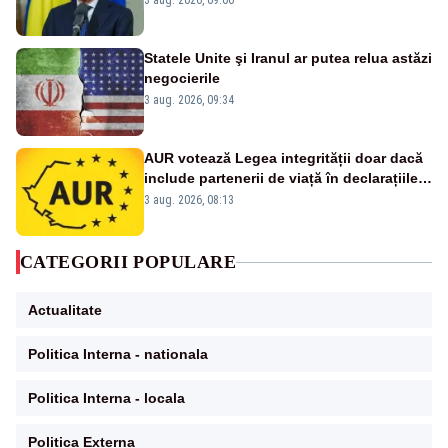
3 aug. 2026, 09:00
vizate
Statele Unite şi Iranul ar putea relua astăzi
negocierile
3 aug. 2026, 09:34
AUR votează Legea integrității doar dacă
include partenerii de viață în declarațiile
de avere și interese, așa cum a anunțat
3 aug. 2026, 08:13
public Sorin Grindeanu. Cine este
incompatibil sau în conflict de interese
trebuie să plece din funcție: fără excepții!
CATEGORII POPULARE
Actualitate
Politica Interna - nationala
Politica Interna - locala
Politica Externa