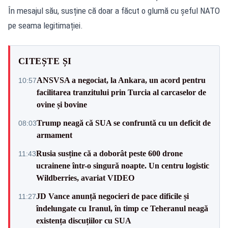
În mesajul său, susține că doar a făcut o glumă cu șeful NATO
pe seama legitimației.
CITEȘTE ȘI
ANSVSA a negociat, la Ankara, un acord pentru
10:57
facilitarea tranzitului prin Turcia al carcaselor de
ovine și bovine
Trump neagă că SUA se confruntă cu un deficit de
08:03
armament
Rusia susține că a doborât peste 600 drone
11:43
ucrainene într-o singură noapte. Un centru logistic
Wildberries, avariat VIDEO
JD Vance anunță negocieri de pace dificile și
11:27
îndelungate cu Iranul, în timp ce Teheranul neagă
existența discuțiilor cu SUA