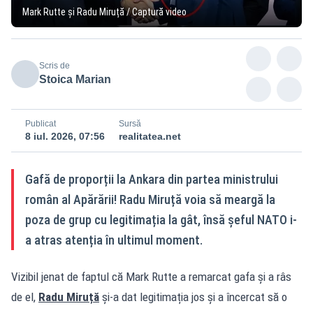
Mark Rutte și Radu Miruță / Captură video
Scris de
Stoica Marian
Publicat
Sursă
8 iul. 2026, 07:56
realitatea.net
Gafă de proporții la Ankara din partea ministrului
român al Apărării! Radu Miruță voia să meargă la
poza de grup cu legitimația la gât, însă șeful NATO i-
a atras atenția în ultimul moment.
Vizibil jenat de faptul că Mark Rutte a remarcat gafa și a râs
de el,
Radu Miruță
și-a dat legitimația jos și a încercat să o