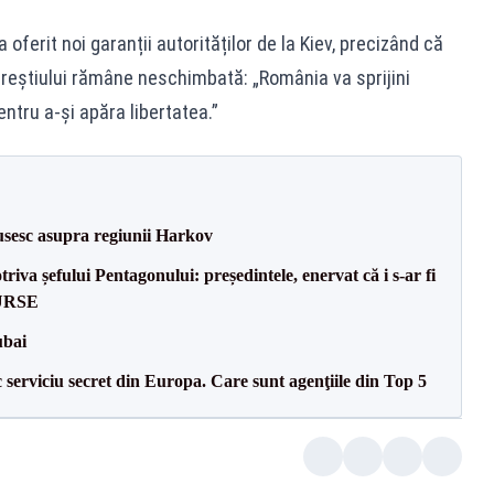
 oferit noi garanții autorităților de la Kiev, precizând că
ureștiului rămâne neschimbată: „România va sprijini
ntru a-și apăra libertatea.”
usesc asupra regiunii Harkov
va șefului Pentagonului: președintele, enervat că i s-ar fi
SURSE
ubai
serviciu secret din Europa. Care sunt agenţiile din Top 5