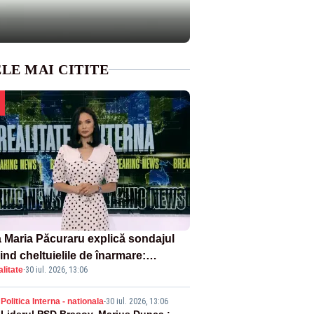
LE MAI CITITE
 Maria Păcuraru explică sondajul
ind cheltuielile de înarmare:
litate
·
30 iul. 2026, 13:06
nii cer transparență în achiziții și
chilibru între partenerii externi
Politica Interna - nationala
-
30 iul. 2026, 13:06