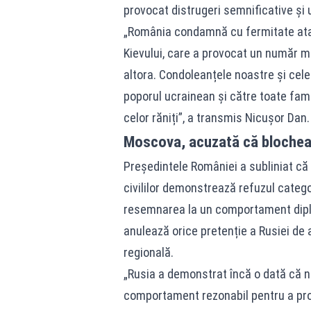
provocat distrugeri semnificative și u
„România condamnă cu fermitate atacu
Kievului, care a provocat un număr ma
altora. Condoleanțele noastre și ce
poporul ucrainean și către toate fam
celor răniți”, a transmis Nicușor Dan.
Moscova, acuzată că blocheaz
Președintele României a subliniat că 
civililor demonstrează refuzul categor
resemnarea la un comportament diploma
anulează orice pretenție a Rusiei de a
regională.
„Rusia a demonstrat încă o dată că n
comportament rezonabil pentru a prog