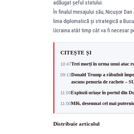
adăugat șeful statului.
În finalul mesajului său, Nicușor Dan a
linia diplomatică și strategică a Buc
Ucraina atât timp cât va fi necesar pe
CITEȘTE ȘI
Trei morți în urma unui atac r
10:47
Donald Trump a răbufnit împotri
09:13
ascuns penuria de rachete – 
Explozii uriașe în portul din D
11:09
MI6, desemnat cel mai puternic 
11:00
Distribuie articolul