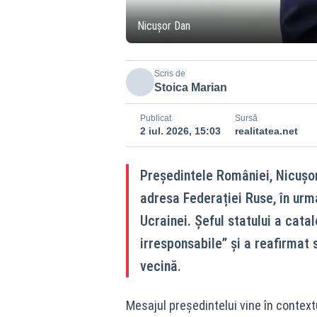
Nicușor Dan
Scris de
Stoica Marian
Publicat
Sursă
2 iul. 2026, 15:03
realitatea.net
Președintele României, Nicușo
adresa Federației Ruse, în urm
Ucrainei. Șeful statului a cata
irresponsabile” și a reafirmat 
vecină.
Mesajul președintelui vine în contextu