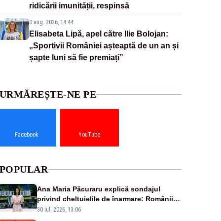
ridicării imunității, respinsă
3 aug. 2026, 14:44
Elisabeta Lipă, apel către Ilie Bolojan:
„Sportivii României așteaptă de un an și
șapte luni să fie premiați”
URMĂREȘTE-NE PE
Facebook
YouTube
POPULAR
Ana Maria Păcuraru explică sondajul
privind cheltuielile de înarmare: Românii
cer transparență în achiziții și un echilibru
30 iul. 2026, 13:06
între partenerii externi