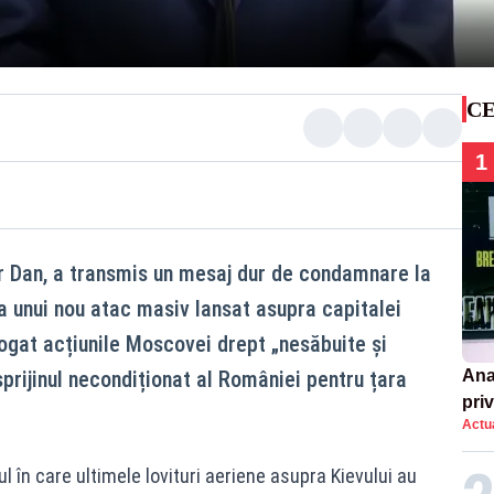
CE
1
r Dan, a transmis un mesaj dur de condamnare la
a unui nou atac masiv lansat asupra capitalei
logat acțiunile Moscovei drept „nesăbuite și
sprijinul necondiționat al României pentru țara
Ana
priv
Actua
Româ
un e
l în care ultimele lovituri aeriene asupra Kievului au