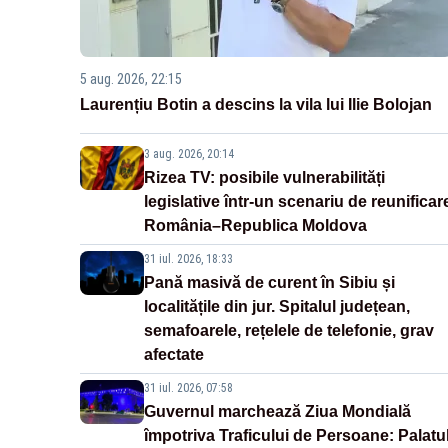
5 aug. 2026, 22:15
Laurențiu Botin a descins la vila lui Ilie Bolojan
3 aug. 2026, 20:14
Rizea TV: posibile vulnerabilități
legislative într-un scenariu de reunificar
România–Republica Moldova
31 iul. 2026, 18:33
Pană masivă de curent în Sibiu și
localitățile din jur. Spitalul județean,
semafoarele, rețelele de telefonie, grav
afectate
31 iul. 2026, 07:58
Guvernul marchează Ziua Mondială
împotriva Traficului de Persoane: Palatu