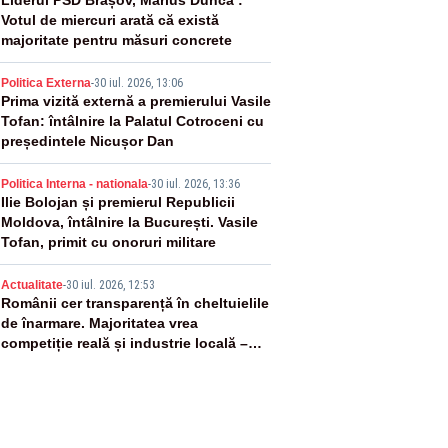
2
Liderul PSD Brașov, Marius Dunca :
Votul de miercuri arată că există
majoritate pentru măsuri concrete
3
Politica Externa
-
30 iul. 2026, 13:06
Prima vizită externă a premierului Vasile
Tofan: întâlnire la Palatul Cotroceni cu
președintele Nicușor Dan
4
Politica Interna - nationala
-
30 iul. 2026, 13:36
Ilie Bolojan și premierul Republicii
Moldova, întâlnire la București. Vasile
Tofan, primit cu onoruri militare
5
Actualitate
-
30 iul. 2026, 12:53
Românii cer transparență în cheltuielile
de înarmare. Majoritatea vrea
competiție reală și industrie locală –
SONDAJ