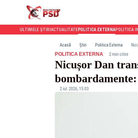
ULTIMELE ȘTIRI
ACTUALITATE
POLITICA EXTERNA
POLITICA I
Acasă
Știri
Politica Externa
Nic
·
POLITICA EXTERNA
2 min citire
Nicușor Dan tran
bombardamente: „
2 iul. 2026, 15:03