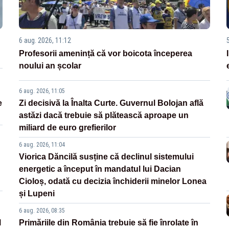
6 aug. 2026, 11:12
Profesorii amenință că vor boicota începerea
noului an școlar
6 aug. 2026, 11:05
e
Zi decisivă la Înalta Curte. Guvernul Bolojan află
astăzi dacă trebuie să plătească aproape un
miliard de euro grefierilor
6 aug. 2026, 11:04
Viorica Dăncilă susține că declinul sistemului
energetic a început în mandatul lui Dacian
Cioloș, odată cu decizia închiderii minelor Lonea
și Lupeni
6 aug. 2026, 08:35
l
Primăriile din România trebuie să fie înrolate în