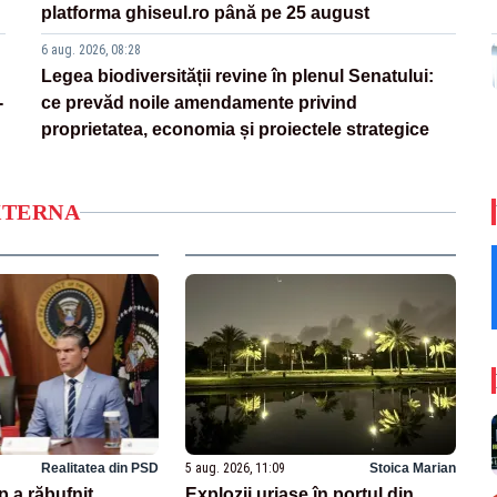
platforma ghiseul.ro până pe 25 august
6 aug. 2026, 08:28
Legea biodiversității revine în plenul Senatului:
-
ce prevăd noile amendamente privind
proprietatea, economia și proiectele strategice
XTERNA
Realitatea din PSD
5 aug. 2026, 11:09
Stoica Marian
 a răbufnit
Explozii uriașe în portul din