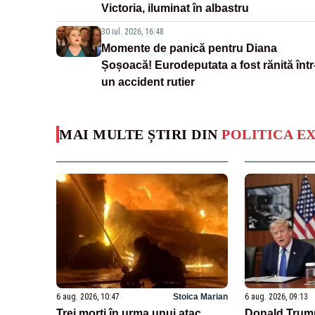
Victoria, iluminat în albastru
30 iul. 2026, 16:48
Momente de panică pentru Diana
Șoșoacă! Eurodeputata a fost rănită într
un accident rutier
MAI MULTE ȘTIRI DIN
POLITICA E
6 aug. 2026, 10:47
Stoica Marian
6 aug. 2026, 09:13
Trei morți în urma unui atac
Donald Trump