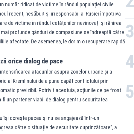
n număr ridicat de victime în rândul populației civile.
l recent, nesăbuit și irresponsabil al Rusiei împotriva
re de victime în rândul cetățenilor nevinovați și rănirea
le mai profunde gânduri de compasiune se îndreaptă către
iliile afectate. De asemenea, le dorim o recuperare rapidă
ă orice dialog de pace
intensificarea atacurilor asupra zonelor urbane și a
ic al Kremlinului de a pune capăt conflictului prin
tic previzibil. Potrivit acestuia, acțiunile de pe front
 fi un partener viabil de dialog pentru securitatea
u își dorește pacea și nu se angajează într-un
resa către o situație de securitate cuprinzătoare”, a