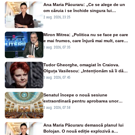
Ana Maria Păcuraru: „Ce se alege de un
om căruia i se închide singura lui
portiță?”
2 aug. 2026, 23:25
Miron Mitrea: „Politica nu se face pe care
e mai frumos, care înjură mai mult, care
țipă mai tare, ci pe proiecte”
3 aug. 2026, 07:35
Tudor Gheorghe, omagiat în Craiova.
Olguța Vasilescu: „Intenționăm să îi dăm
numele lui”
3 aug. 2026, 07:45
Senatul începe o nouă sesiune
extraordinară pentru aprobarea unor
jaloane din PNRR
3 aug. 2026, 07:58
Ana Maria Păcuraru demască planul lui
Bolojan. O nouă ediție explozivă a