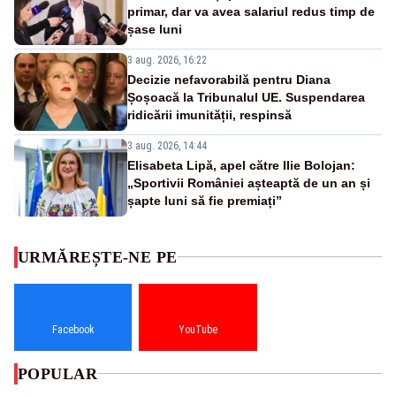
primar, dar va avea salariul redus timp de
șase luni
3 aug. 2026, 16:22
Decizie nefavorabilă pentru Diana
Șoșoacă la Tribunalul UE. Suspendarea
ridicării imunității, respinsă
3 aug. 2026, 14:44
Elisabeta Lipă, apel către Ilie Bolojan:
„Sportivii României așteaptă de un an și
șapte luni să fie premiați”
URMĂREȘTE-NE PE
Facebook
YouTube
POPULAR