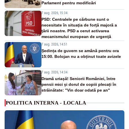
Parlament pentru modificări
7 aug. 2026, 15:34
PSD: Centralele pe cărbune sunt o
necesitate în situaţia de forţă majoră a
ţării noastre. PSD a cerut activarea
mecanismului european de urgenţă
7 aug. 2026, 14:51
Ședința de guvern se amână pentru ora
15:00. Bolojan nu a obținut toate avizele
7 aug. 2026, 14:34
Dramă uriașă! Seniorii României, între
pensii mici și dorul de copiii plecați în
străinătate: "Vin doar odată pe an"
POLITICA INTERNA - LOCALA