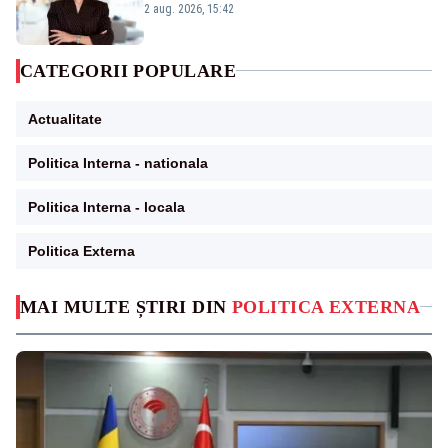
emisiunii „Miza Zilei” la Realitatea PLUS
2 aug. 2026, 15:42
CATEGORII POPULARE
Actualitate
Politica Interna - nationala
Politica Interna - locala
Politica Externa
MAI MULTE ȘTIRI DIN
POLITICA EXTERNA