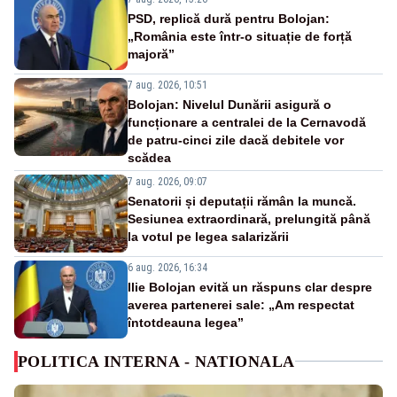
PSD, replică dură pentru Bolojan:
„România este într-o situație de forță
majoră”
7 aug. 2026, 10:51
Bolojan: Nivelul Dunării asigură o
funcționare a centralei de la Cernavodă
de patru-cinci zile dacă debitele vor
scădea
7 aug. 2026, 09:07
Senatorii și deputații rămân la muncă.
Sesiunea extraordinară, prelungită până
la votul pe legea salarizării
6 aug. 2026, 16:34
Ilie Bolojan evită un răspuns clar despre
averea partenerei sale: „Am respectat
întotdeauna legea”
POLITICA INTERNA - NATIONALA