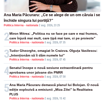
Ana Maria Păcuraru: „Ce se alege de un om căruia i se
închide singura lui portiță?”
Politica Interna - nationala
·
2 aug. 2026, 23:25
2
Miron Mitrea: „Politica nu se face pe care e mai frumos,
care înjură mai mult, care țipă mai tare, ci pe proiecte”
Politica Interna - nationala
-
3 aug. 2026, 07:35
3
Tudor Gheorghe, omagiat în Craiova. Olguța Vasilescu:
„Intenționăm să îi dăm numele lui”
Politica Interna - nationala
-
3 aug. 2026, 07:45
4
Senatul începe o nouă sesiune extraordinară pentru
aprobarea unor jaloane din PNRR
Politica Interna - nationala
-
3 aug. 2026, 07:58
5
Ana Maria Păcuraru demască planul lui Bolojan. O nouă
ediție explozivă a emisiunii „Miza Zilei” la Realitatea
PLUS
Politica Interna - nationala
-
2 aug. 2026, 15:42