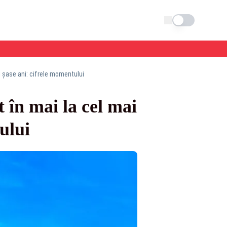
Schimba tema
ii șase ani: cifrele momentului
t în mai la cel mai
ului