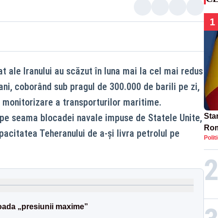
1
at ale Iranului au scăzut în luna mai la cel mai redus
 ani, coborând sub pragul de 300.000 de barili pe zi,
e monitorizare a transporturilor maritime.
pe seama blocadei navale impuse de Statele Unite,
Star
Rom
acitatea Teheranului de a-şi livra petrolul pe
Polit
Bol
rest
rioada „presiunii maxime”