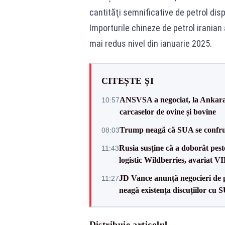
cantităţi semnificative de petrol dis
Importurile chineze de petrol iranian a
mai redus nivel din ianuarie 2025.
CITEȘTE ȘI
ANSVSA a negociat, la Ankara, 
10:57
carcaselor de ovine și bovine
Trump neagă că SUA se confru
08:03
Rusia susține că a doborât pes
11:43
logistic Wildberries, avariat 
JD Vance anunță negocieri de pa
11:27
neagă existența discuțiilor cu 
Distribuie articolul