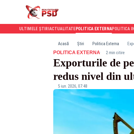
ULTIMELE ȘTIRI
ACTUALITATE
POLITICA EXTERNA
POLITICA I
Acasă
Știri
Politica Externa
Expo
·
POLITICA EXTERNA
2 min citire
Exporturile de pet
redus nivel din ul
5 iun. 2026, 07:48