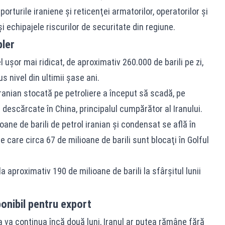
orturile iraniene şi reticenţei armatorilor, operatorilor şi
i echipajele riscurilor de securitate din regiune.
pler
 uşor mai ridicat, de aproximativ 260.000 de barili pe zi,
s nivel din ultimii şase ani.
iranian stocată pe petroliere a început să scadă, pe
descărcate în China, principalul cumpărător al Iranului.
ioane de barili de petrol iranian şi condensat se află în
e care circa 67 de milioane de barili sunt blocaţi în Golful
 aproximativ 190 de milioane de barili la sfârşitul lunii
ponibil pentru export
a va continua încă două luni, Iranul ar putea rămâne fără