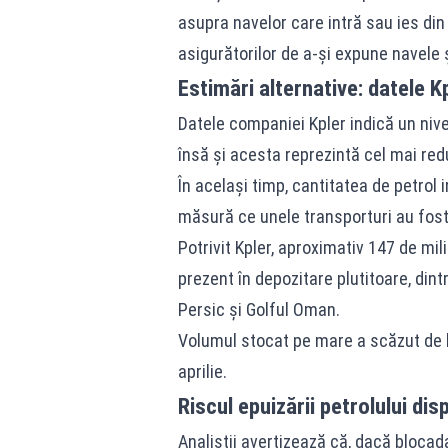
asupra navelor care intră sau ies din p
asigurătorilor de a-şi expune navele ş
Estimări alternative: datele K
Datele companiei Kpler indică un nivel
însă şi acesta reprezintă cel mai redu
În acelaşi timp, cantitatea de petrol 
măsură ce unele transporturi au fost 
Potrivit Kpler, aproximativ 147 de mil
prezent în depozitare plutitoare, dintr
Persic şi Golful Oman.
Volumul stocat pe mare a scăzut de la
aprilie.
Riscul epuizării petrolului dis
Analiştii avertizează că, dacă blocad