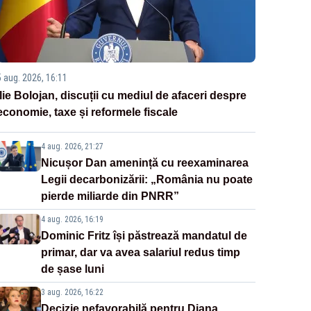
5 aug. 2026, 16:11
Ilie Bolojan, discuții cu mediul de afaceri despre
economie, taxe și reformele fiscale
4 aug. 2026, 21:27
Nicușor Dan amenință cu reexaminarea
Legii decarbonizării: „România nu poate
pierde miliarde din PNRR”
4 aug. 2026, 16:19
Dominic Fritz își păstrează mandatul de
primar, dar va avea salariul redus timp
de șase luni
3 aug. 2026, 16:22
Decizie nefavorabilă pentru Diana