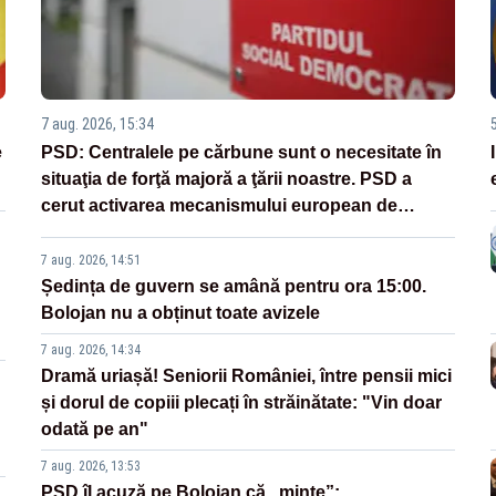
7 aug. 2026, 15:34
e
PSD: Centralele pe cărbune sunt o necesitate în
situaţia de forţă majoră a ţării noastre. PSD a
cerut activarea mecanismului european de
urgenţă
7 aug. 2026, 14:51
Ședința de guvern se amână pentru ora 15:00.
Bolojan nu a obținut toate avizele
7 aug. 2026, 14:34
Dramă uriașă! Seniorii României, între pensii mici
și dorul de copiii plecați în străinătate: "Vin doar
odată pe an"
7 aug. 2026, 13:53
PSD îl acuză pe Bolojan că „minte”: