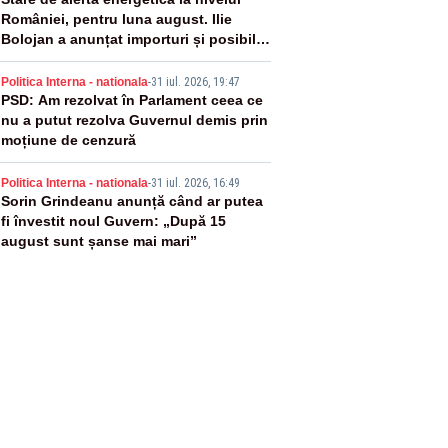
3
României, pentru luna august. Ilie
Bolojan a anunțat importuri și posibile
restricții – VIDEO
4
Politica Interna - nationala
-
31 iul. 2026, 19:47
PSD: Am rezolvat în Parlament ceea ce
nu a putut rezolva Guvernul demis prin
moțiune de cenzură
5
Politica Interna - nationala
-
31 iul. 2026, 16:49
Sorin Grindeanu anunță când ar putea
fi învestit noul Guvern: „După 15
august sunt șanse mai mari”