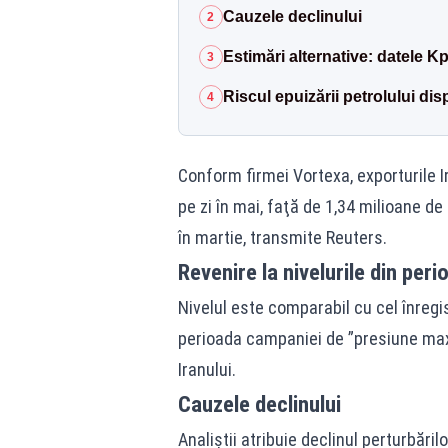
Cauzele declinului
2
Estimări alternative: datele Kp
3
Riscul epuizării petrolului dis
4
Conform firmei Vortexa, exporturile I
pe zi în mai, faţă de 1,34 milioane de b
în martie, transmite Reuters.
Revenire la nivelurile din per
Nivelul este comparabil cu cel înregis
perioada campaniei de ”presiune ma
Iranului.
Cauzele declinului
Analiştii atribuie declinul perturbăr