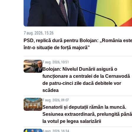
7 aug. 2026, 15:26
PSD, replică dură pentru Bolojan: „România est
într-o situație de forță majoră”
7 aug. 2026, 10:51
Bolojan: Nivelul Dunării asigură o
funcționare a centralei de la Cernavodă
de patru-cinci zile dacă debitele vor
scădea
7 aug. 2026, 09:07
Senatorii și deputații rămân la muncă.
Sesiunea extraordinară, prelungită până
la votul pe legea salarizării
6 aug. 2026, 16:34