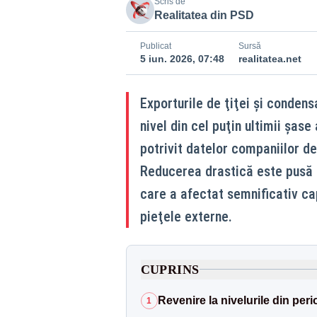
Scris de
Realitatea din PSD
Publicat
Sursă
5 iun. 2026, 07:48
realitatea.net
Exporturile de ţiţei şi condens
nivel din cel puţin ultimii şase
potrivit datelor companiilor d
Reducerea drastică este pusă 
care a afectat semnificativ cap
pieţele externe.
CUPRINS
Revenire la nivelurile din pe
1