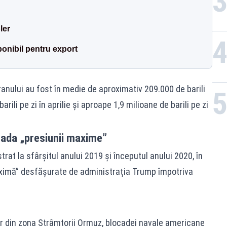
ler
ponibil pentru export
ranului au fost în medie de aproximativ 209.000 de barili
arili pe zi în aprilie şi aproape 1,9 milioane de barili pe zi
ioada „presiunii maxime”
trat la sfârşitul anului 2019 şi începutul anului 2020, în
ximă” desfăşurate de administraţia Trump împotriva
ilor din zona Strâmtorii Ormuz, blocadei navale americane