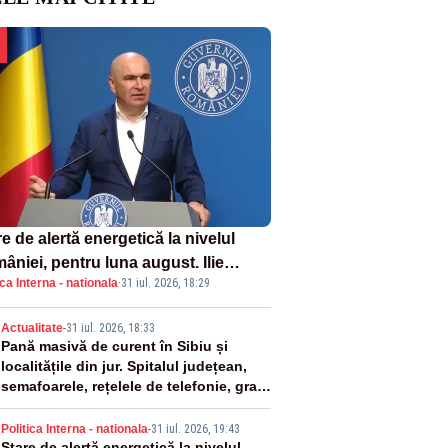
e de alertă energetică la nivelul
âniei, pentru luna august. Ilie
ica Interna - nationala
·
31 iul. 2026, 18:29
ojan a anunțat importuri și posibile
ricții – VIDEO
2
Actualitate
-
31 iul. 2026, 18:33
Pană masivă de curent în Sibiu și
localitățile din jur. Spitalul județean,
semafoarele, rețelele de telefonie, grav
afectate
Politica Interna - nationala
-
31 iul. 2026, 19:43
Stare de alertă energetică la nivelul