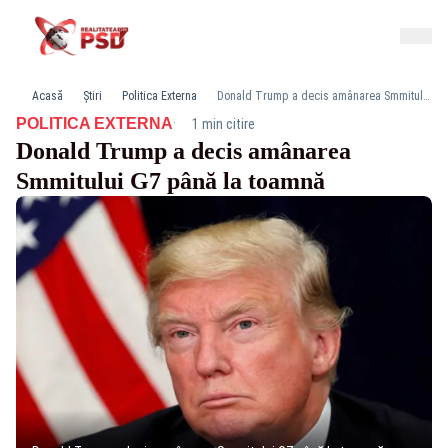
Acasă
Știri
Politica Externa
Donald Trump a decis amânarea Smmitului G7 până la toamnă
·
POLITICA EXTERNA
1 min citire
Donald Trump a decis amânarea
Smmitului G7 până la toamnă