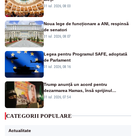
31 iul. 2026, 08:03
Noua lege de funcționare a ANI, respinsă
de senatori
31 iul. 2026, 08:07
Legea pentru Programul SAFE, adoptată
de Parlament
31 iul. 2026, 08:16
Trump anunță un acord pentru
dezarmarea Hamas, însă sprijinul
Israelului rămâne incert
31 iul. 2026, 07:54
CATEGORII POPULARE
Actualitate