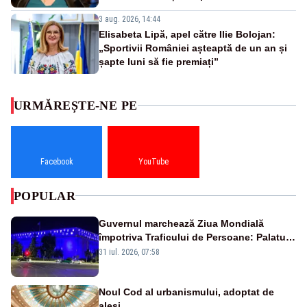
3 aug. 2026, 14:44
Elisabeta Lipă, apel către Ilie Bolojan:
„Sportivii României așteaptă de un an și
șapte luni să fie premiați”
URMĂREȘTE-NE PE
Facebook
YouTube
POPULAR
Guvernul marchează Ziua Mondială
împotriva Traficului de Persoane: Palatul
Victoria, iluminat în albastru
31 iul. 2026, 07:58
Noul Cod al urbanismului, adoptat de
aleși