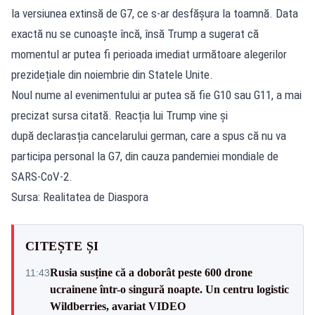
la versiunea extinsă de G7, ce s-ar desfășura la toamnă. Data
exactă nu se cunoaște încă, însă Trump a sugerat că
momentul ar putea fi perioada imediat următoare alegerilor
prezidețiale din noiembrie din Statele Unite.
Noul nume al evenimentului ar putea să fie G10 sau G11, a mai
precizat sursa citată. Reacția lui Trump vine și
după declarasția cancelarului german, care a spus că nu va
participa personal la G7, din cauza pandemiei mondiale de
SARS-CoV-2.
Sursa: Realitatea de Diaspora
CITEȘTE ȘI
Rusia susține că a doborât peste 600 drone
11:43
ucrainene într-o singură noapte. Un centru logistic
Wildberries, avariat VIDEO