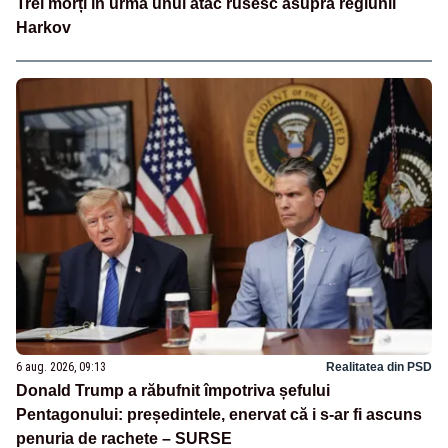
Trei morți în urma unui atac rusesc asupra regiunii
Harkov
6 aug. 2026, 09:13
Realitatea din PSD
Donald Trump a răbufnit împotriva șefului
Pentagonului: președintele, enervat că i s-ar fi ascuns
penuria de rachete – SURSE