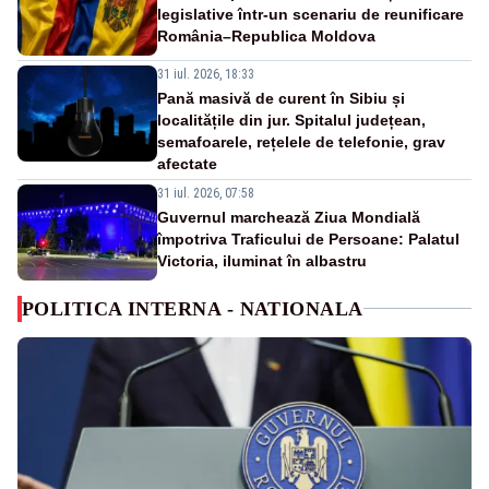
legislative într-un scenariu de reunificare
România–Republica Moldova
31 iul. 2026, 18:33
Pană masivă de curent în Sibiu și
localitățile din jur. Spitalul județean,
semafoarele, rețelele de telefonie, grav
afectate
31 iul. 2026, 07:58
Guvernul marchează Ziua Mondială
împotriva Traficului de Persoane: Palatul
Victoria, iluminat în albastru
POLITICA INTERNA - NATIONALA