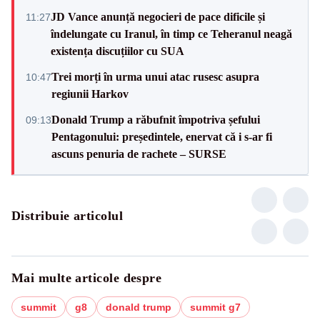
JD Vance anunță negocieri de pace dificile și
11:27
îndelungate cu Iranul, în timp ce Teheranul neagă
existența discuțiilor cu SUA
Trei morți în urma unui atac rusesc asupra
10:47
regiunii Harkov
Donald Trump a răbufnit împotriva șefului
09:13
Pentagonului: președintele, enervat că i s-ar fi
ascuns penuria de rachete – SURSE
Distribuie articolul
Mai multe articole despre
summit
g8
donald trump
summit g7