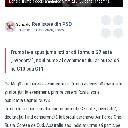
Donald Trump a decis amânarea Smmitului G7 până la toamnă
Realitatea din PSD
Scris de
Publicat:
31 mai 2020, 13:25
Trump le-a spus jurnaliștilor că formula G7 este
„învechită”, noul nume al evenimentului ar putea să
fie G10 sau G11
Pe lângă amânarea evenimentului, Trump a decis să mai invite
și alte țări la eveniment, printre care și Rusia, scrie
publicația Capital NEWS.
Trump le-a spus jurnaliștilor că formula G7 este „învechită”,
declarația fiind consemnată la bordul aeronavei Air Force One.
Rusia, Coreea de Sud, Australia sau India ar urma să participe