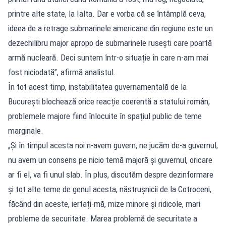
printre alte state, la Ialta. Dar e vorba că se întâmplă ceva,
ideea de a retrage submarinele americane din regiune este un
dezechilibru major apropo de submarinele rusești care poartă
armă nucleară. Deci suntem într-o situație în care n-am mai
fost niciodată”, afirmă analistul.
În tot acest timp, instabilitatea guvernamentală de la
București blochează orice reacție coerentă a statului român,
problemele majore fiind înlocuite în spațiul public de teme
marginale.
„Și în timpul acesta noi n-avem guvern, ne jucăm de-a guvernul,
nu avem un consens pe nicio temă majoră și guvernul, oricare
ar fi el, va fi unul slab. În plus, discutăm despre dezinformare
și tot alte teme de genul acesta, năstrușnicii de la Cotroceni,
făcând din aceste, iertați-mă, mize minore și ridicole, mari
probleme de securitate. Marea problemă de securitate a