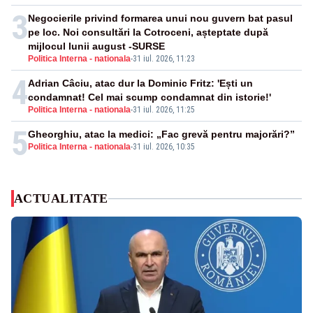
3
Negocierile privind formarea unui nou guvern bat pasul
pe loc. Noi consultări la Cotroceni, așteptate după
mijlocul lunii august -SURSE
Politica Interna - nationala
-
31 iul. 2026, 11:23
4
Adrian Câciu, atac dur la Dominic Fritz: 'Ești un
condamnat! Cel mai scump condamnat din istorie!'
Politica Interna - nationala
-
31 iul. 2026, 11:25
5
Gheorghiu, atac la medici: „Fac grevă pentru majorări?”
Politica Interna - nationala
-
31 iul. 2026, 10:35
ACTUALITATE