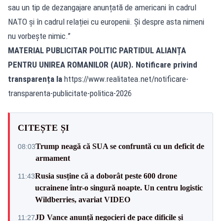
sau un tip de dezangajare anunțată de americani în cadrul
NATO și în cadrul relației cu europenii. Și despre asta nimeni
nu vorbește nimic.”
MATERIAL PUBLICITAR POLITIC PARTIDUL ALIANȚA
PENTRU UNIREA ROMANILOR (AUR). Notificare privind
transparența la
https://www.realitatea.net/notificare-
transparenta-publicitate-politica-2026
CITEȘTE ȘI
Trump neagă că SUA se confruntă cu un deficit de
08:03
armament
Rusia susține că a doborât peste 600 drone
11:43
ucrainene într-o singură noapte. Un centru logistic
Wildberries, avariat VIDEO
JD Vance anunță negocieri de pace dificile și
11:27