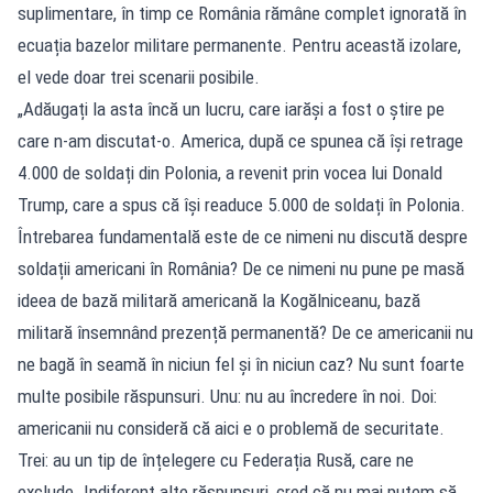
suplimentare, în timp ce România rămâne complet ignorată în
ecuația bazelor militare permanente. Pentru această izolare,
el vede doar trei scenarii posibile.
„Adăugați la asta încă un lucru, care iarăși a fost o știre pe
care n-am discutat-o. America, după ce spunea că își retrage
4.000 de soldați din Polonia, a revenit prin vocea lui Donald
Trump, care a spus că își readuce 5.000 de soldați în Polonia.
Întrebarea fundamentală este de ce nimeni nu discută despre
soldații americani în România? De ce nimeni nu pune pe masă
ideea de bază militară americană la Kogălniceanu, bază
militară însemnând prezență permanentă? De ce americanii nu
ne bagă în seamă în niciun fel și în niciun caz? Nu sunt foarte
multe posibile răspunsuri. Unu: nu au încredere în noi. Doi:
americanii nu consideră că aici e o problemă de securitate.
Trei: au un tip de înțelegere cu Federația Rusă, care ne
exclude. Indiferent alte răspunsuri, cred că nu mai putem să