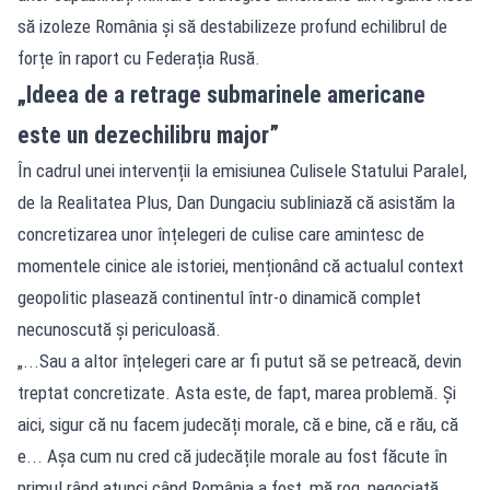
să izoleze România și să destabilizeze profund echilibrul de
forțe în raport cu Federația Rusă.
„Ideea de a retrage submarinele americane
este un dezechilibru major”
În cadrul unei intervenții la emisiunea Culisele Statului Paralel,
de la Realitatea Plus, Dan Dungaciu subliniază că asistăm la
concretizarea unor înțelegeri de culise care amintesc de
momentele cinice ale istoriei, menționând că actualul context
geopolitic plasează continentul într-o dinamică complet
necunoscută și periculoasă.
„...Sau a altor înțelegeri care ar fi putut să se petreacă, devin
treptat concretizate. Asta este, de fapt, marea problemă. Și
aici, sigur că nu facem judecăți morale, că e bine, că e rău, că
e... Așa cum nu cred că judecățile morale au fost făcute în
primul rând atunci când România a fost, mă rog, negociată,