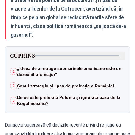
viziune a liderilor de la Cotroceni, avertizând că, în
timp ce pe plan global se rediscută marile sfere de
influență, clasa politică românească „se joacă de-a
guvernul”.
CUPRINS
„Ideea de a retrage submarinele americane este un
1
dezechilibru major”
Șocul strategic și lipsa de proiecție a României
2
De ce este preferată Polonia și ignorată baza de la
3
Kogălniceanu?
Dungaciu sugerează că deciziile recente privind retragerea
unor capabilități militare strategice americane din regiune riscă