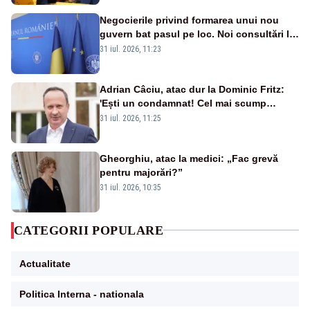
Negocierile privind formarea unui nou
guvern bat pasul pe loc. Noi consultări la
Cotroceni, așteptate după mijlocul lunii
31 iul. 2026, 11:23
august -SURSE
Adrian Câciu, atac dur la Dominic Fritz:
'Ești un condamnat! Cel mai scump
condamnat din istorie!'
31 iul. 2026, 11:25
Gheorghiu, atac la medici: „Fac grevă
pentru majorări?”
31 iul. 2026, 10:35
CATEGORII POPULARE
Actualitate
Politica Interna - nationala