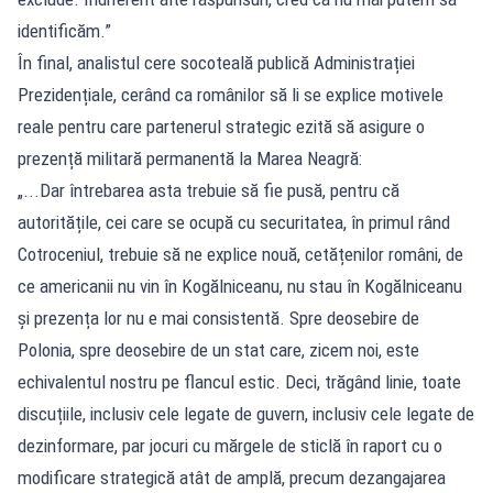
identificăm.”
În final, analistul cere socoteală publică Administrației
Prezidențiale, cerând ca românilor să li se explice motivele
reale pentru care partenerul strategic ezită să asigure o
prezență militară permanentă la Marea Neagră:
„...Dar întrebarea asta trebuie să fie pusă, pentru că
autoritățile, cei care se ocupă cu securitatea, în primul rând
Cotroceniul, trebuie să ne explice nouă, cetățenilor români, de
ce americanii nu vin în Kogălniceanu, nu stau în Kogălniceanu
și prezența lor nu e mai consistentă. Spre deosebire de
Polonia, spre deosebire de un stat care, zicem noi, este
echivalentul nostru pe flancul estic. Deci, trăgând linie, toate
discuțiile, inclusiv cele legate de guvern, inclusiv cele legate de
dezinformare, par jocuri cu mărgele de sticlă în raport cu o
modificare strategică atât de amplă, precum dezangajarea