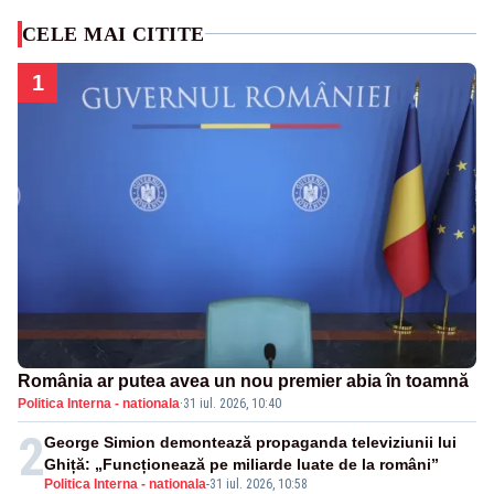
CELE MAI CITITE
1
România ar putea avea un nou premier abia în toamnă
Politica Interna - nationala
·
31 iul. 2026, 10:40
2
George Simion demontează propaganda televiziunii lui
Ghiță: „Funcționează pe miliarde luate de la români”
Politica Interna - nationala
-
31 iul. 2026, 10:58