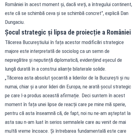
României în acest moment și, dacă vreți, a întregului continent,
este că se schimbă ceva și se schimbă concret”, explică Dan
Dungaciu.
Șocul strategic și lipsa de proiecție a României
Tăcerea Bucureștiului în fața acestor modificări strategice
majore este interpretată de sociolog ca un semn de
nepregătire și neputință diplomatică, evidențiind eșecul de
lungă durată în a construi alianțe bilaterale solide.
„Tăcerea asta absolut șocantă a liderilor de la București și nu
numai, chiar și a unor lideri din Europa, ne arată șocul strategic
pe care l-a produs această afirmație. Deci suntem în acest
moment în fața unei lipse de reacții care pe mine mă sperie,
pentru că asta înseamnă că, de fapt, noi nu ne-am așteptat la
asta sau n-am luat în serios semnalele care au venit de mai
multă vreme încoace. Și întrebarea fundamentală este care