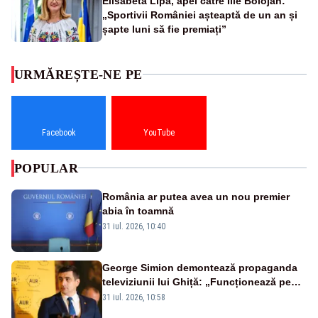
Elisabeta Lipă, apel către Ilie Bolojan:
„Sportivii României așteaptă de un an și
șapte luni să fie premiați”
URMĂREȘTE-NE PE
Facebook
YouTube
POPULAR
România ar putea avea un nou premier
abia în toamnă
31 iul. 2026, 10:40
George Simion demontează propaganda
televiziunii lui Ghiță: „Funcționează pe
miliarde luate de la români”
31 iul. 2026, 10:58