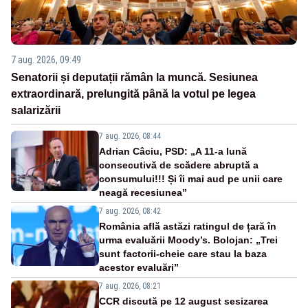
7 aug. 2026, 09:49
Senatorii și deputații rămân la muncă. Sesiunea
extraordinară, prelungită până la votul pe legea
salarizării
7 aug. 2026, 08:44
Adrian Câciu, PSD: „A 11-a lună
consecutivă de scădere abruptă a
consumului!!! Și îi mai aud pe unii care
neagă recesiunea”
7 aug. 2026, 08:42
România află astăzi ratingul de țară în
urma evaluării Moody’s. Bolojan: „Trei
sunt factorii-cheie care stau la baza
acestor evaluări”
7 aug. 2026, 08:21
CCR discută pe 12 august sesizarea