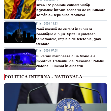
Rizea TV: posibile vulnerabilități
legislative într-un scenariu de reunificare
România–Republica Moldova
31 iul. 2026, 18:33
Pană masivă de curent în Sibiu și
localitățile din jur. Spitalul județean,
semafoarele, rețelele de telefonie, grav
afectate
31 iul. 2026, 07:58
Guvernul marchează Ziua Mondială
împotriva Traficului de Persoane: Palatul
Victoria, iluminat în albastru
POLITICA INTERNA - NATIONALA