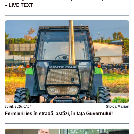
– LIVE TEXT
30 iul. 2026, 07:54
Stoica Marian
Fermierii ies în stradă, astăzi, în fața Guvernului!