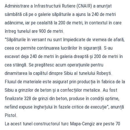
Administrare a Infrastructurii Rutiere (CNAIR) a anunțat
sâmbătă că pe o galerie săpăturile a ajuns la 240 de metri
adâncime, iar pe cealaltă la 200 de metri, în contextul în care
întreg tunelul are 900 de metri.
”Săpăturile în versant nu sunt împiedicate de vremea de afară,
ceea ce permite continuarea lucrărilor în siguranță. S-au
excavat deja 240 de metri în galeria dreaptă și 200 de metri în
cea stângă. Se pregătesc acum operațiunile pentru
dinamitarea la capătul dinspre Sibiu al tunelului Robești.
Fluxul de materiale este asigurat prin producția în fabrica de la
Sibiu a grinzilor de beton și a confecțiilor metalice. Au fost
finalizate 328 de grinzi din beton, produse în condiții optime,
nefiind expuse înghețului în fazele critice de execuție”, anunță
Pistol.
La acest tunel constructorul turc Mapa-Cengiz are peste 70