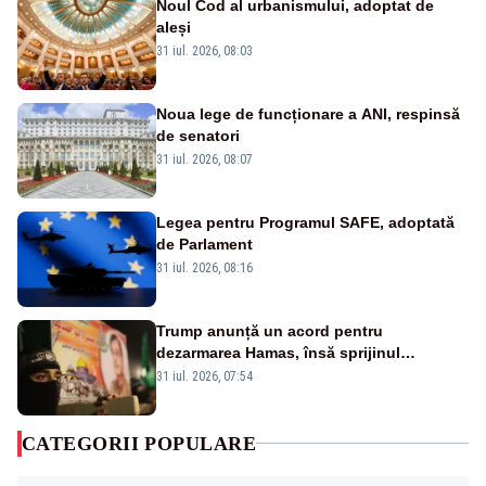
Noul Cod al urbanismului, adoptat de
aleși
31 iul. 2026, 08:03
Noua lege de funcționare a ANI, respinsă
de senatori
31 iul. 2026, 08:07
Legea pentru Programul SAFE, adoptată
de Parlament
31 iul. 2026, 08:16
Trump anunță un acord pentru
dezarmarea Hamas, însă sprijinul
Israelului rămâne incert
31 iul. 2026, 07:54
CATEGORII POPULARE