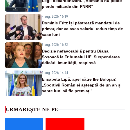
Legii decarbonizării: „România nu poate
pierde miliarde din PNRR”
4 aug. 2026, 16:19
Dominic Fritz își păstrează mandatul de
primar, dar va avea salariul redus timp de
șase luni
3 aug. 2026, 16:22
Decizie nefavorabilă pentru Diana
Șoșoacă la Tribunalul UE. Suspendarea
ridicării imunității, respinsă
3 aug. 2026, 14:44
Elisabeta Lipă, apel către Ilie Bolojan:
„Sportivii României așteaptă de un an și
șapte luni să fie premiați”
URMĂREȘTE-NE PE