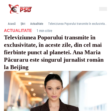
Acasă
Știri
Actualitate
Televiziunea Poporului transmite în exclusivitate, în aceste zile, din cel mai fierbinte punct al planetei. Ana Maria Păcuraru este singurul jurnalist român la Beijing
·
ACTUALITATE
1 min citire
Televiziunea Poporului transmite în
exclusivitate, în aceste zile, din cel mai
fierbinte punct al planetei. Ana Maria
Păcuraru este singurul jurnalist român
la Beijing