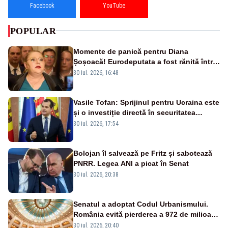
Facebook
YouTube
POPULAR
Momente de panică pentru Diana
Șoșoacă! Eurodeputata a fost rănită într-
un accident rutier
30 iul. 2026, 16:48
Vasile Tofan: Sprijinul pentru Ucraina este
și o investiție directă în securitatea
Republicii Moldova și a întregii regiuni
30 iul. 2026, 17:54
Bolojan îl salvează pe Fritz și sabotează
PNRR. Legea ANI a picat în Senat
30 iul. 2026, 20:38
Senatul a adoptat Codul Urbanismului.
România evită pierderea a 972 de milioane
de euro din PNRR
30 iul. 2026, 20:40