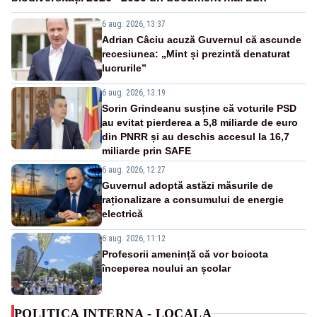
6 aug. 2026, 13:37
Adrian Câciu acuză Guvernul că ascunde
recesiunea: „Mint și prezintă denaturat
lucrurile”
6 aug. 2026, 13:19
Sorin Grindeanu susține că voturile PSD
au evitat pierderea a 5,8 miliarde de euro
din PNRR și au deschis accesul la 16,7
miliarde prin SAFE
6 aug. 2026, 12:27
Guvernul adoptă astăzi măsurile de
raționalizare a consumului de energie
electrică
6 aug. 2026, 11:12
Profesorii amenință că vor boicota
începerea noului an școlar
POLITICA INTERNA - LOCALA