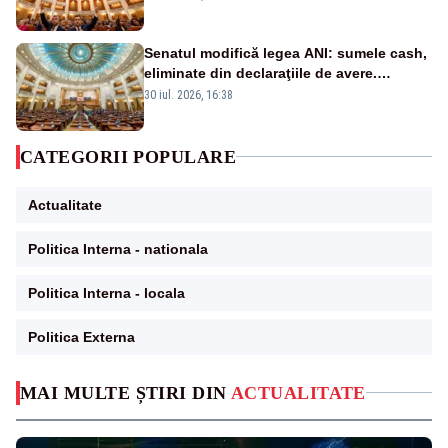
Senatul modifică legea ANI: sumele cash,
eliminate din declaraţiile de avere.
Amendament cu impact posibil asupra lui
30 iul. 2026, 16:38
Dominic Fritz
CATEGORII POPULARE
Actualitate
Politica Interna - nationala
Politica Interna - locala
Politica Externa
MAI MULTE ȘTIRI DIN
ACTUALITATE