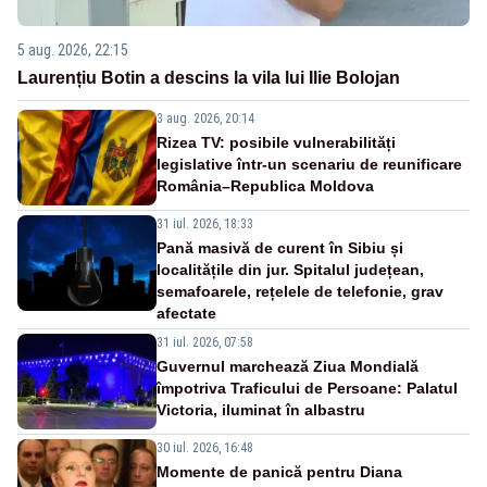
5 aug. 2026, 22:15
Laurențiu Botin a descins la vila lui Ilie Bolojan
3 aug. 2026, 20:14
Rizea TV: posibile vulnerabilități
legislative într-un scenariu de reunificare
România–Republica Moldova
31 iul. 2026, 18:33
Pană masivă de curent în Sibiu și
localitățile din jur. Spitalul județean,
semafoarele, rețelele de telefonie, grav
afectate
31 iul. 2026, 07:58
Guvernul marchează Ziua Mondială
împotriva Traficului de Persoane: Palatul
Victoria, iluminat în albastru
30 iul. 2026, 16:48
Momente de panică pentru Diana