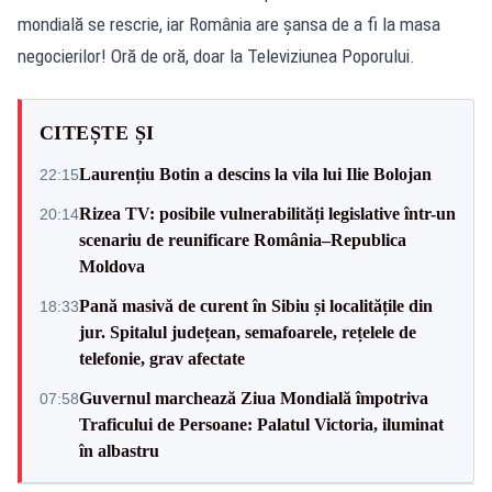
mondială se rescrie, iar România are șansa de a fi la masa
negocierilor! Oră de oră, doar la Televiziunea Poporului.
CITEȘTE ȘI
Laurențiu Botin a descins la vila lui Ilie Bolojan
22:15
Rizea TV: posibile vulnerabilități legislative într-un
20:14
scenariu de reunificare România–Republica
Moldova
Pană masivă de curent în Sibiu și localitățile din
18:33
jur. Spitalul județean, semafoarele, rețelele de
telefonie, grav afectate
Guvernul marchează Ziua Mondială împotriva
07:58
Traficului de Persoane: Palatul Victoria, iluminat
în albastru