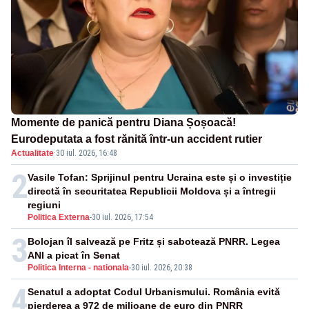
Momente de panică pentru Diana Șoșoacă!
Eurodeputata a fost rănită într-un accident rutier
Actualitate
·
30 iul. 2026, 16:48
2
Vasile Tofan: Sprijinul pentru Ucraina este și o investiție
directă în securitatea Republicii Moldova și a întregii
regiuni
Politica Externa
-
30 iul. 2026, 17:54
3
Bolojan îl salvează pe Fritz și sabotează PNRR. Legea
ANI a picat în Senat
Politica Interna - nationala
-
30 iul. 2026, 20:38
4
Senatul a adoptat Codul Urbanismului. România evită
pierderea a 972 de milioane de euro din PNRR