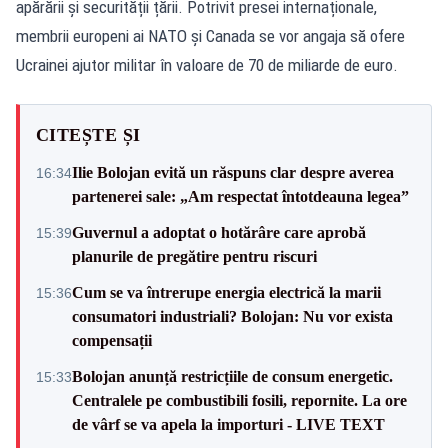
apărării și securității țării. Potrivit presei internaționale,
membrii europeni ai NATO și Canada se vor angaja să ofere
Ucrainei ajutor militar în valoare de 70 de miliarde de euro.
CITEȘTE ȘI
Ilie Bolojan evită un răspuns clar despre averea
16:34
partenerei sale: „Am respectat întotdeauna legea”
Guvernul a adoptat o hotărâre care aprobă
15:39
planurile de pregătire pentru riscuri
Cum se va întrerupe energia electrică la marii
15:36
consumatori industriali? Bolojan: Nu vor exista
compensații
Bolojan anunță restricțiile de consum energetic.
15:33
Centralele pe combustibili fosili, repornite. La ore
de vârf se va apela la importuri - LIVE TEXT