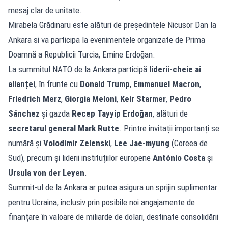
mesaj clar de unitate.
Mirabela Grădinaru este alături de președintele Nicusor Dan la
Ankara si va participa la evenimentele organizate de Prima
Doamnă a Republicii Turcia, Emine Erdoğan.
La summitul NATO de la Ankara participă
liderii-cheie ai
alianței
, în frunte cu
Donald Trump
,
Emmanuel Macron
,
Friedrich Merz
,
Giorgia Meloni
,
Keir Starmer
,
Pedro
Sánchez
și gazda
Recep Tayyip Erdoğan
, alături de
secretarul general Mark Rutte
. Printre invitații importanți se
numără și
Volodimir Zelenski
,
Lee Jae-myung
(Coreea de
Sud), precum și liderii instituțiilor europene
António Costa
și
Ursula von der Leyen
.
Summit-ul de la Ankara ar putea asigura un sprijin suplimentar
pentru Ucraina, inclusiv prin posibile noi angajamente de
finanțare în valoare de miliarde de dolari, destinate consolidării