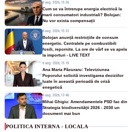
6 aug. 2026, 15:36
Cum se va întrerupe energia electrică la
marii consumatori industriali? Bolojan:
Nu vor exista compensații
6 aug. 2026, 15:33
Bolojan anunță restricțiile de consum
energetic. Centralele pe combustibili
fosili, repornite. La ore de vârf se va apela
la importuri - LIVE TEXT
6 aug. 2026, 15:18
Ana Maria Păcuraru: Televiziunea
Poporului solicită investigarea deciziilor
luate în această perioadă de criză
enegetică
6 aug. 2026, 13:46
Mihai Ghigiu: Amendamentele PSD fac din
Strategia biodiversității 2026 - 2030 un
document mai bun
POLITICA INTERNA - LOCALA