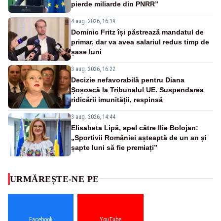
pierde miliarde din PNRR”
4 aug. 2026, 16:19
Dominic Fritz își păstrează mandatul de
primar, dar va avea salariul redus timp de
șase luni
3 aug. 2026, 16:22
Decizie nefavorabilă pentru Diana
Șoșoacă la Tribunalul UE. Suspendarea
ridicării imunității, respinsă
3 aug. 2026, 14:44
Elisabeta Lipă, apel către Ilie Bolojan:
„Sportivii României așteaptă de un an și
șapte luni să fie premiați”
URMĂREȘTE-NE PE
Facebook
YouTube