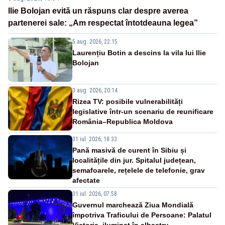
Ilie Bolojan evită un răspuns clar despre averea
partenerei sale: „Am respectat întotdeauna legea”
5 aug. 2026, 22:15
Laurențiu Botin a descins la vila lui Ilie
Bolojan
3 aug. 2026, 20:14
Rizea TV: posibile vulnerabilități
legislative într-un scenariu de reunificare
România–Republica Moldova
31 iul. 2026, 18:33
Pană masivă de curent în Sibiu și
localitățile din jur. Spitalul județean,
semafoarele, rețelele de telefonie, grav
afectate
31 iul. 2026, 07:58
Guvernul marchează Ziua Mondială
împotriva Traficului de Persoane: Palatul
Victoria, iluminat în albastru