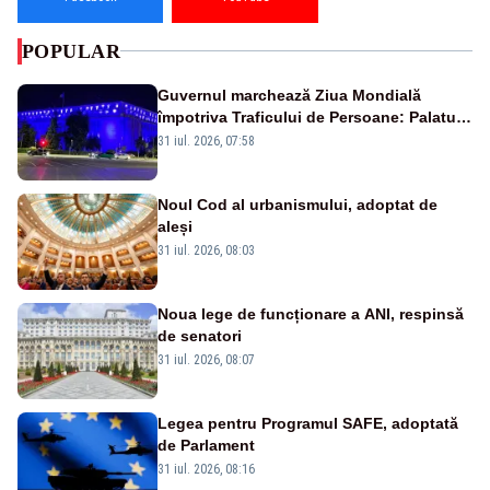
POPULAR
Guvernul marchează Ziua Mondială
împotriva Traficului de Persoane: Palatul
Victoria, iluminat în albastru
31 iul. 2026, 07:58
Noul Cod al urbanismului, adoptat de
aleși
31 iul. 2026, 08:03
Noua lege de funcționare a ANI, respinsă
de senatori
31 iul. 2026, 08:07
Legea pentru Programul SAFE, adoptată
de Parlament
31 iul. 2026, 08:16