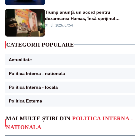
Trump anunță un acord pentru
dezarmarea Hamas, însă sprijinul
Israelului rămâne incert
31 iul. 2026, 07:54
CATEGORII POPULARE
Actualitate
Politica Interna - nationala
Politica Interna - locala
Politica Externa
MAI MULTE ȘTIRI DIN
POLITICA INTERNA -
NATIONALA