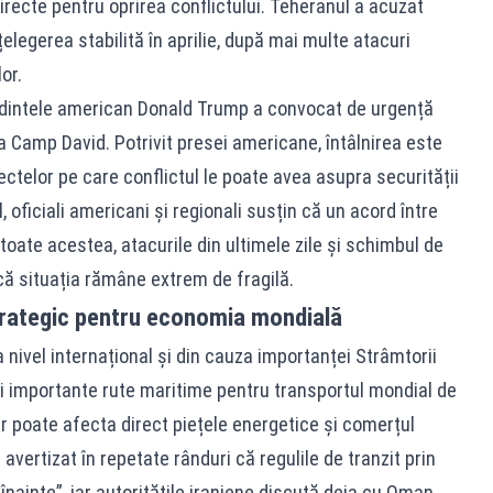
directe pentru oprirea conflictului. Teheranul a acuzat
elegerea stabilită în aprilie, după mai multe atacuri
or.
ședintele american Donald Trump a convocat de urgență
a Camp David. Potrivit presei americane, întâlnirea este
fectelor pe care conflictul le poate avea asupra securității
, oficiali americani și regionali susțin că un acord între
u toate acestea, atacurile din ultimele zile și schimbul de
 că situația rămâne extrem de fragilă.
rategic pentru economia mondială
 nivel internațional și din cauza importanței Strâmtorii
i importante rute maritime pentru transportul mondial de
itar poate afecta direct piețele energetice și comerțul
 avertizat în repetate rânduri că regulile de tranzit prin
nainte”, iar autoritățile iraniene discută deja cu Oman