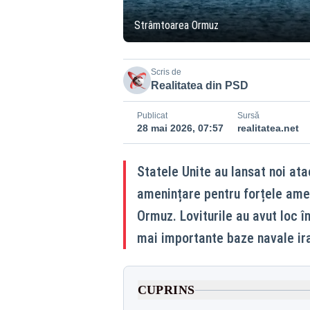
Strâmtoarea Ormuz
Scris de
Realitatea din PSD
Publicat
Sursă
28 mai 2026, 07:57
realitatea.net
Statele Unite au lansat noi atac
amenințare pentru forțele amer
Ormuz. Loviturile au avut loc î
mai importante baze navale ira
CUPRINS