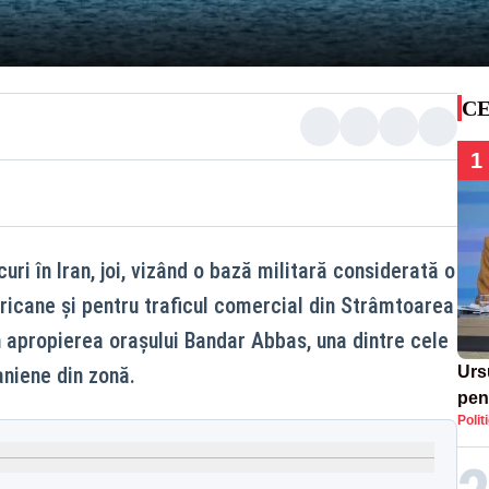
CE
1
uri în Iran, joi, vizând o bază militară considerată o
icane și pentru traficul comercial din Strâmtoarea
n apropierea orașului Bandar Abbas, una dintre cele
niene din zonă.
Urs
pent
Polit
reac
pro