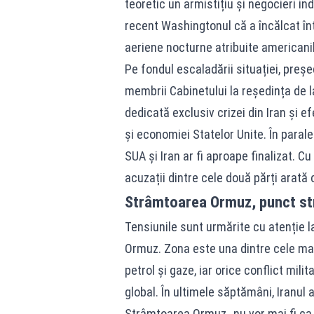
teoretic un armistițiu și negocieri in
recent Washingtonul că a încălcat înț
aeriene nocturne atribuite americanil
Pe fondul escaladării situației, pre
membrii Cabinetului la reședința de l
dedicată exclusiv crizei din Iran și e
și economiei Statelor Unite. În paralel
SUA și Iran ar fi aproape finalizat. C
acuzații dintre cele două părți arată
Strâmtoarea Ormuz, punct st
Tensiunile sunt urmărite cu atenție la
Ormuz. Zona este una dintre cele ma
petrol și gaze, iar orice conflict mil
global. În ultimele săptămâni, Iranul a
Strâmtoarea Ormuz „nu vor mai fi ca î