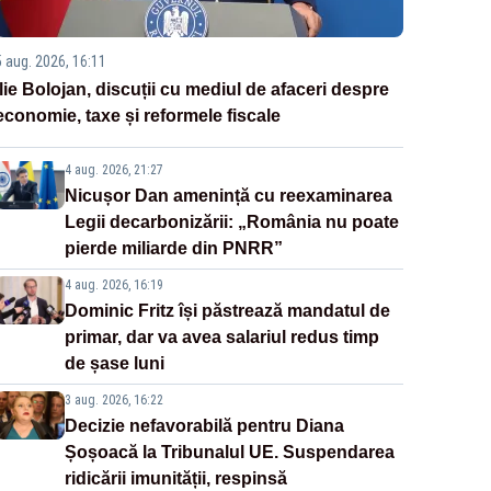
5 aug. 2026, 16:11
Ilie Bolojan, discuții cu mediul de afaceri despre
economie, taxe și reformele fiscale
4 aug. 2026, 21:27
Nicușor Dan amenință cu reexaminarea
Legii decarbonizării: „România nu poate
pierde miliarde din PNRR”
4 aug. 2026, 16:19
Dominic Fritz își păstrează mandatul de
primar, dar va avea salariul redus timp
de șase luni
3 aug. 2026, 16:22
Decizie nefavorabilă pentru Diana
Șoșoacă la Tribunalul UE. Suspendarea
ridicării imunității, respinsă