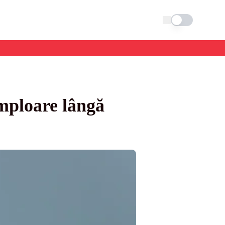
Schimba tema
amploare lângă