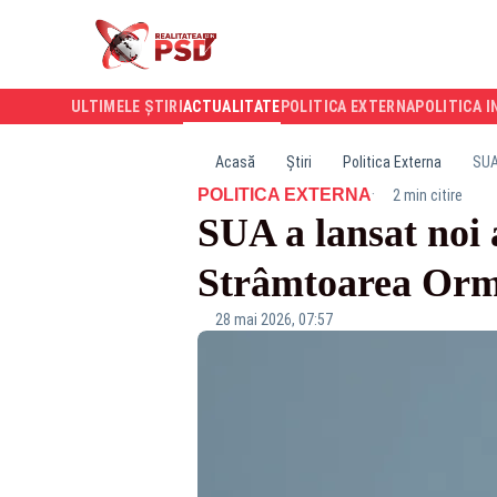
ULTIMELE ȘTIRI
ACTUALITATE
POLITICA EXTERNA
POLITICA I
Acasă
Știri
Politica Externa
SUA
·
POLITICA EXTERNA
2 min citire
SUA a lansat noi 
Strâmtoarea Or
28 mai 2026, 07:57