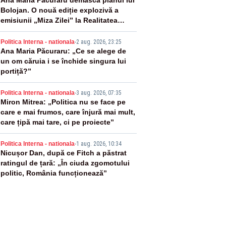
2
Ana Maria Păcuraru demască planul lui
Bolojan. O nouă ediție explozivă a
emisiunii „Miza Zilei” la Realitatea
PLUS
3
Politica Interna - nationala
-
2 aug. 2026, 23:25
Ana Maria Păcuraru: „Ce se alege de
un om căruia i se închide singura lui
portiță?”
4
Politica Interna - nationala
-
3 aug. 2026, 07:35
Miron Mitrea: „Politica nu se face pe
care e mai frumos, care înjură mai mult,
care țipă mai tare, ci pe proiecte”
5
Politica Interna - nationala
-
1 aug. 2026, 10:34
Nicușor Dan, după ce Fitch a păstrat
ratingul de țară: „În ciuda zgomotului
politic, România funcționează”