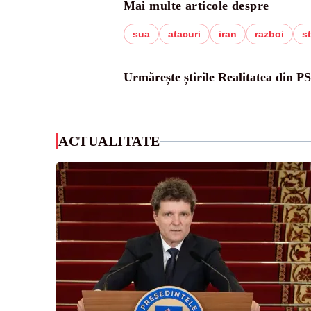
Mai multe articole despre
sua
atacuri
iran
razboi
s
Urmărește știrile Realitatea din P
ACTUALITATE