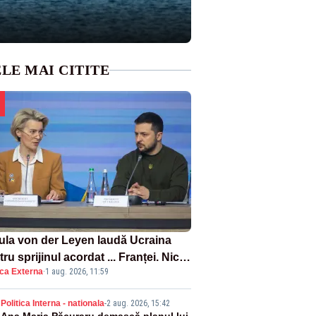
LE MAI CITITE
ula von der Leyen laudă Ucraina
ru sprijinul acordat ... Franței. Nicio
ica Externa
·
1 aug. 2026, 11:59
ție privind ajutorul energetic
mis României
Politica Interna - nationala
-
2 aug. 2026, 15:42