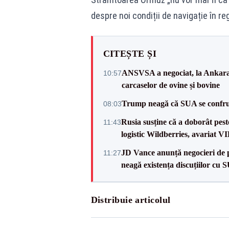
despre noi condiții de navigație în re
CITEȘTE ȘI
ANSVSA a negociat, la Ankara, 
10:57
carcaselor de ovine și bovine
Trump neagă că SUA se confru
08:03
Rusia susține că a doborât pes
11:43
logistic Wildberries, avariat 
JD Vance anunță negocieri de pa
11:27
neagă existența discuțiilor cu 
Distribuie articolul