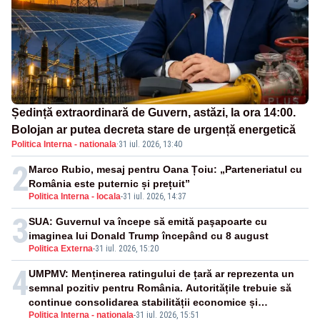
Ședință extraordinară de Guvern, astăzi, la ora 14:00.
Bolojan ar putea decreta stare de urgență energetică
Politica Interna - nationala
·
31 iul. 2026, 13:40
2
Marco Rubio, mesaj pentru Oana Țoiu: „Parteneriatul cu
România este puternic și prețuit”
Politica Interna - locala
-
31 iul. 2026, 14:37
3
SUA: Guvernul va începe să emită paşapoarte cu
imaginea lui Donald Trump începând cu 8 august
Politica Externa
-
31 iul. 2026, 15:20
4
UMPMV: Menținerea ratingului de țară ar reprezenta un
semnal pozitiv pentru România. Autoritățile trebuie să
continue consolidarea stabilității economice și
Politica Interna - nationala
-
31 iul. 2026, 15:51
financiare