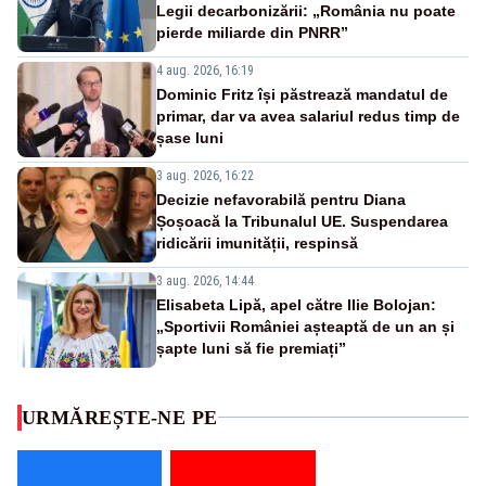
Legii decarbonizării: „România nu poate
pierde miliarde din PNRR”
4 aug. 2026, 16:19
Dominic Fritz își păstrează mandatul de
primar, dar va avea salariul redus timp de
șase luni
3 aug. 2026, 16:22
Decizie nefavorabilă pentru Diana
Șoșoacă la Tribunalul UE. Suspendarea
ridicării imunității, respinsă
3 aug. 2026, 14:44
Elisabeta Lipă, apel către Ilie Bolojan:
„Sportivii României așteaptă de un an și
șapte luni să fie premiați”
URMĂREȘTE-NE PE