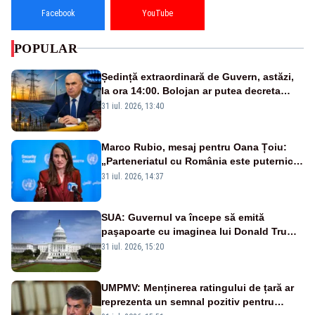
Facebook
YouTube
POPULAR
Ședință extraordinară de Guvern, astăzi,
la ora 14:00. Bolojan ar putea decreta
stare de urgență energetică
31 iul. 2026, 13:40
Marco Rubio, mesaj pentru Oana Țoiu:
„Parteneriatul cu România este puternic
și prețuit”
31 iul. 2026, 14:37
SUA: Guvernul va începe să emită
paşapoarte cu imaginea lui Donald Trump
începând cu 8 august
31 iul. 2026, 15:20
UMPMV: Menținerea ratingului de țară ar
reprezenta un semnal pozitiv pentru