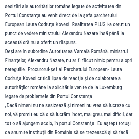
sesizări ale autorităților române legate de activitatea din
Portul Constanța au venit direct de la șefa parchetului
European Laura Codruța Kovesi. Realitatea PLUS i-a cerut un
punct de vedere ministrului Alexandru Nazare însă până la
această oră nu a oferit un răspuns.
Deși are în subordine Autoritatea Vamală Română, ministrul
Finanțelor, Alexandru Nazare, nu ar fi făcut nimic pentru a opri
neregulile. Procurorul-șef al Parchetului European- Laura
Codruţa Kovesi critică lipsa de reacţie şi de colaborare a
autorităților române la solicitările venite de la Luxemburg
legate de problemele din Portul Constanța.
„Dacă nimeni nu ne sesizează și nimeni nu vrea să lucreze cu
noi, vă promit eu că o să lucrăm încet, mai greu, mai dificil, dar
tot o să ajungem acolo, în portul Constanţa. Eu aştept totuşi
ca anumite instituţii din România să se trezească şi să facă