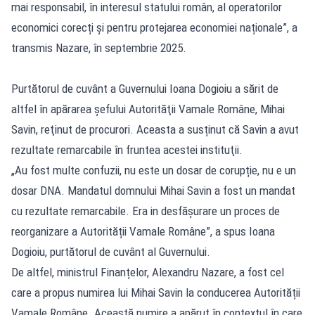
mai responsabil, în interesul statului român, al operatorilor
economici corecți și pentru protejarea economiei naționale”, a
transmis Nazare, în septembrie 2025.
Purtătorul de cuvânt a Guvernului Ioana Dogioiu a sărit de
altfel în apărarea şefului Autorităţii Vamale Române, Mihai
Savin, reţinut de procurori. Aceasta a susținut că Savin a avut
rezultate remarcabile în fruntea acestei instituţii.
„Au fost multe confuzii, nu este un dosar de corupție, nu e un
dosar DNA. Mandatul domnului Mihai Savin a fost un mandat
cu rezultate remarcabile. Era in desfășurare un proces de
reorganizare a Autorității Vamale Române”, a spus Ioana
Dogioiu, purtătorul de cuvânt al Guvernului.
De altfel, ministrul Finanțelor, Alexandru Nazare, a fost cel
care a propus numirea lui Mihai Savin la conducerea Autorității
Vamale Române. Această numire a apărut în contextul în care