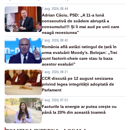
7 aug. 2026, 08:44
Adrian Câciu, PSD: „A 11-a lună
consecutivă de scădere abruptă a
consumului!!! Și îi mai aud pe unii care
neagă recesiunea”
7 aug. 2026, 08:42
România află astăzi ratingul de țară în
urma evaluării Moody’s. Bolojan: „Trei
sunt factorii-cheie care stau la baza
acestor evaluări”
7 aug. 2026, 08:21
CCR discută pe 12 august sesizarea
privind legea integrității adoptată de
Parlament
7 aug. 2026, 07:53
Facturile la energie ar putea crește cu
până la 20% din această toamnă