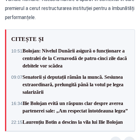
premierul a cerut restructurarea instituției pentru a îmbunătăți
performanțele.
CITEȘTE ȘI
Bolojan: Nivelul Dunării asigură o funcționare a
10:51
centralei de la Cernavodă de patru-cinci zile dacă
debitele vor scădea
Senatorii și deputații rămân la muncă. Sesiunea
09:07
extraordinară, prelungită până la votul pe legea
salarizării
Ilie Bolojan evită un răspuns clar despre averea
16:34
partenerei sale: „Am respectat întotdeauna legea”
Laurențiu Botin a descins la vila lui Ilie Bolojan
22:15