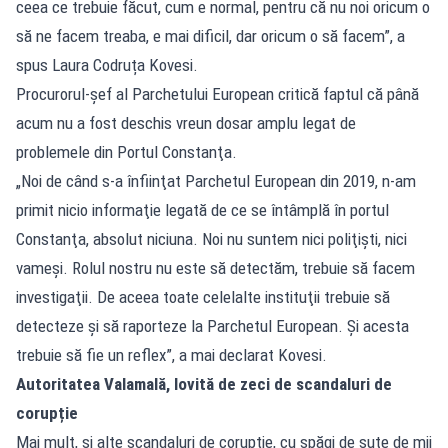
ceea ce trebuie făcut, cum e normal, pentru că nu noi oricum o
să ne facem treaba, e mai dificil, dar oricum o să facem”, a
spus Laura Codruța Kovesi.
Procurorul-şef al Parchetului European critică faptul că până
acum nu a fost deschis vreun dosar amplu legat de
problemele din Portul Constanţa.
„Noi de când s-a înfiinţat Parchetul European din 2019, n-am
primit nicio informaţie legată de ce se întâmplă în portul
Constanţa, absolut niciuna. Noi nu suntem nici poliţişti, nici
vameşi. Rolul nostru nu este să detectăm, trebuie să facem
investigaţii. De aceea toate celelalte instituţii trebuie să
detecteze şi să raporteze la Parchetul European. Şi acesta
trebuie să fie un reflex”, a mai declarat Kovesi.
Autoritatea Valamală, lovită de zeci de scandaluri de
corupție
Mai mult, și alte scandaluri de corupție, cu șpăgi de sute de mii