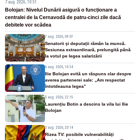
7 aug. 2026, 10:51
Bolojan: Nivelul Dunării asigură o funcționare a
centralei de la Cernavodă de patru-cinci zile dacă
debitele vor scădea
7 aug. 2026, 09:07
Senatorii și deputații rămân la muncă.
Sesiunea extraordinară, prelungită până
la votul pe legea salarizării
6 aug. 2026, 16:34
Ilie Bolojan evită un răspuns clar despre
averea partenerei sale: „Am respectat
întotdeauna legea”
5 aug. 2026, 22:15
Laurențiu Botin a descins la vila lui Ilie
Bolojan
3 aug. 2026, 20:14
Rizea TV: posibile vulnerabilități