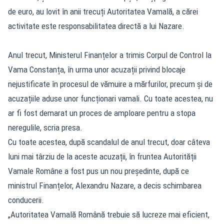
de euro, au lovit în anii trecuți Autoritatea Vamală, a cărei
activitate este responsabilitatea directă a lui Nazare.
Anul trecut, Ministerul Finanțelor a trimis Corpul de Control la
Vama Constanța, în urma unor acuzații privind blocaje
nejustificate în procesul de vămuire a mărfurilor, precum și de
acuzațiile aduse unor funcționari vamali. Cu toate acestea, nu
ar fi fost demarat un proces de amploare pentru a stopa
neregulile, scria presa.
Cu toate acestea, după scandalul de anul trecut, doar câteva
luni mai târziu de la aceste acuzații, în fruntea Autorității
Vamale Române a fost pus un nou președinte, după ce
ministrul Finanțelor, Alexandru Nazare, a decis schimbarea
conducerii.
„Autoritatea Vamală Română trebuie să lucreze mai eficient,