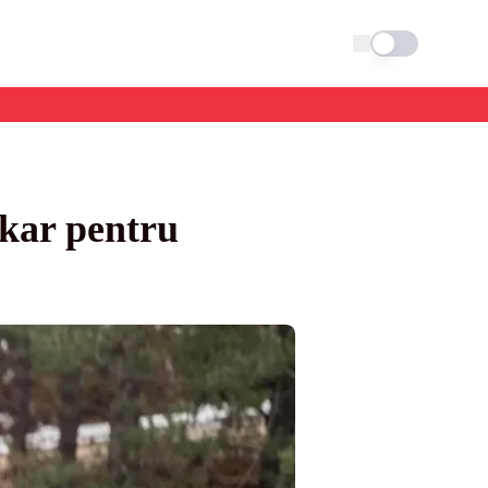
Schimba tema
okar pentru