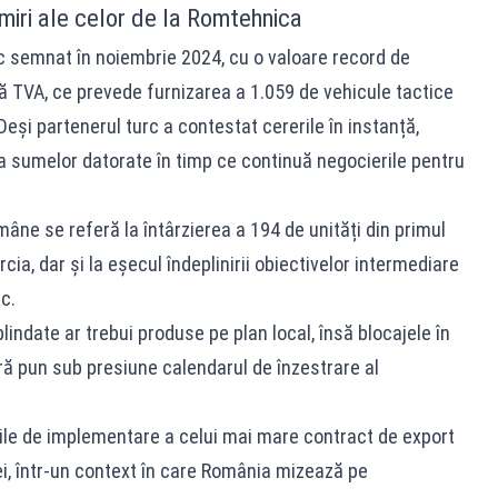
miri ale celor de la Romtehnica
c semnat în noiembrie 2024, cu o valoare record de
ă TVA, ce prevede furnizarea a 1.059 de vehicule tactice
 Deși partenerul turc a contestat cererile în instanță,
 sumelor datorate în timp ce continuă negocierile pentru
mâne se referă la întârzierea a 194 de unități din primul
cia, dar și la eșecul îndeplinirii obiectivelor intermediare
c.
indate ar trebui produse pe plan local, însă blocajele în
țară pun sub presiune calendarul de înzestrare al
țile de implementare a celui mai mare contract de export
iei, într-un context în care România mizează pe