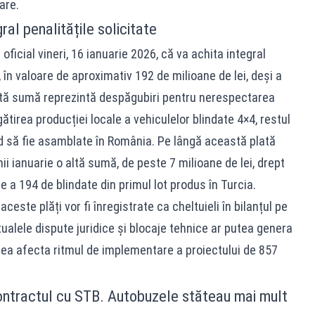
are.
al penalitățile solicitate
ficial vineri, 16 ianuarie 2026, că va achita integral
 în valoare de aproximativ 192 de milioane de lei, deși a
tă sumă reprezintă despăgubiri pentru nerespectarea
ătirea producției locale a vehiculelor blindate 4×4, restul
d să fie asamblate în România. Pe lângă această plată
ii ianuarie o altă sumă, de peste 7 milioane de lei, drept
e a 194 de blindate din primul lot produs în Turcia.
este plăți vor fi înregistrate ca cheltuieli în bilanțul pe
ualele dispute juridice și blocaje tehnice ar putea genera
utea afecta ritmul de implementare a proiectului de 857
contractul cu STB. Autobuzele stăteau mai mult