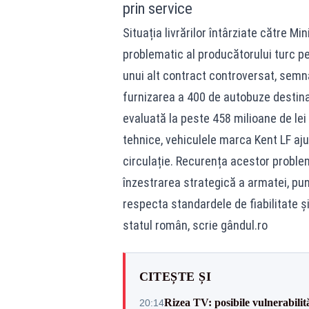
prin service
Situația livrărilor întârziate către Mi
problematic al producătorului turc pe
unui alt contract controversat, semn
furnizarea a 400 de autobuze destinat
evaluată la peste 458 milioane de lei
tehnice, vehiculele marca Kent LF aju
circulație. Recurența acestor problem
înzestrarea strategică a armatei, pu
respecta standardele de fiabilitate 
statul român, scrie gândul.ro
CITEȘTE ȘI
Rizea TV: posibile vulnerabilit
20:14