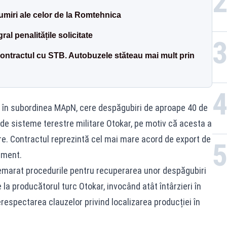
umiri ale celor de la Romtehnica
al penalitățile solicitate
 contractul cu STB. Autobuzele stăteau mai mult prin
 în subordinea MApN, cere despăgubiri de aproape 40 de
 de sisteme terestre militare Otokar, pe motiv că acesta a
tare. Contractul reprezintă cel mai mare acord de export de
ament.
marat procedurile pentru recuperarea unor despăgubiri
la producătorul turc Otokar, invocând atât întârzieri în
nerespectarea clauzelor privind localizarea producției în