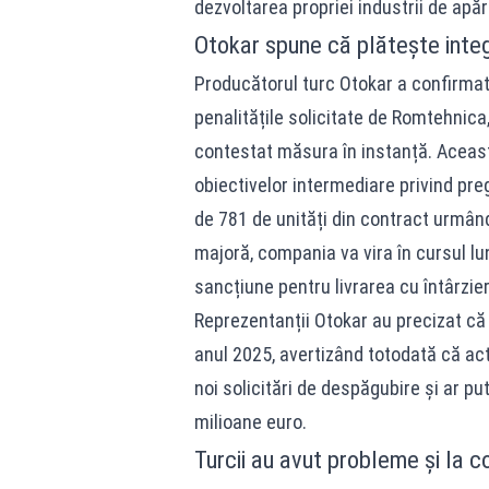
dezvoltarea propriei industrii de apăr
Otokar spune că plătește integr
Producătorul turc Otokar a confirmat o
penalitățile solicitate de Romtehnica,
contestat măsura în instanță. Aceas
obiectivelor intermediare privind preg
de 781 de unități din contract urmân
majoră, compania va vira în cursul lun
sancțiune pentru livrarea cu întârzier
Reprezentanții Otokar au precizat că ac
anul 2025, avertizând totodată că act
noi solicitări de despăgubire și ar p
milioane euro.
Turcii au avut probleme și la 