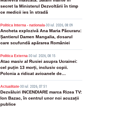
2
Manevră mascată. Salarii mărite în
secret la Ministerul Dezvoltării în timp
ce medicii ies în stradă
3
Politica Interna - nationala
-
30 iul. 2026, 08:09
Ancheta explozivă Ana Maria Păcuraru:
Șantierul Damen Mangalia, dosarul
care scufundă apărarea României
4
Politica Externa
-
30 iul. 2026, 08:15
Atac masiv al Rusiei asupra Ucrainei:
cel puțin 13 morți, inclusiv copii.
Polonia a ridicat avioanele de
vânătoare
5
Actualitate
-
30 iul. 2026, 07:51
Dezvăluiri INCENDIARE marca Rizea TV:
Ion Bazac, în centrul unor noi acuzații
publice