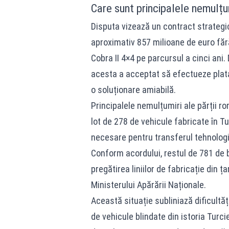
Care sunt principalele nemulțu
Disputa vizează un contract strategi
aproximativ 857 milioane de euro făr
Cobra II 4×4 pe parcursul a cinci ani.
acesta a acceptat să efectueze plata
o soluționare amiabilă.
Principalele nemulțumiri ale părții ro
lot de 278 de vehicule fabricate în Tur
necesare pentru transferul tehnologi
Conform acordului, restul de 781 de bl
pregătirea liniilor de fabricație din 
Ministerului Apărării Naționale.
Această situație subliniază dificultă
de vehicule blindate din istoria Turc