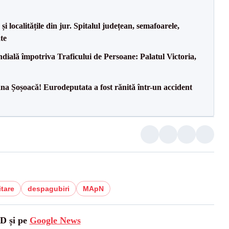
i localitățile din jur. Spitalul județean, semafoarele,
ate
ală împotriva Traficului de Persoane: Palatul Victoria,
a Șoșoacă! Eurodeputata a fost rănită într-un accident
itare
despagubiri
MApN
SD și pe
Google News