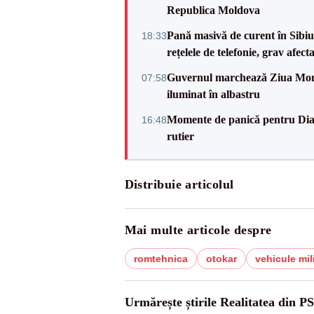
Republica Moldova
Pană masivă de curent în Sibiu ș
18:33
rețelele de telefonie, grav afect
Guvernul marchează Ziua Mondi
07:58
iluminat în albastru
Momente de panică pentru Dian
16:48
rutier
Distribuie articolul
Mai multe articole despre
romtehnica
otokar
vehicule mil
Urmărește știrile Realitatea din P