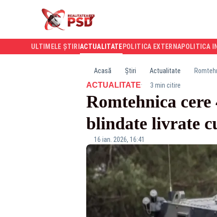
ULTIMELE ȘTIRI
ACTUALITATE
POLITICA EXTERNA
POLITICA I
Acasă
Știri
Actualitate
Romtehni
·
ACTUALITATE
3 min citire
Romtehnica cere 
blindate livrate c
16 ian. 2026, 16:41