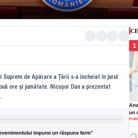
CE
1
i Suprem de Apărare a Țării s-a încheiat în jurul
ouă ore și jumătate. Nicușor Dan a prezentat
.
Ana
un 
Polit
por
l evenimentului impune un răspuns ferm”