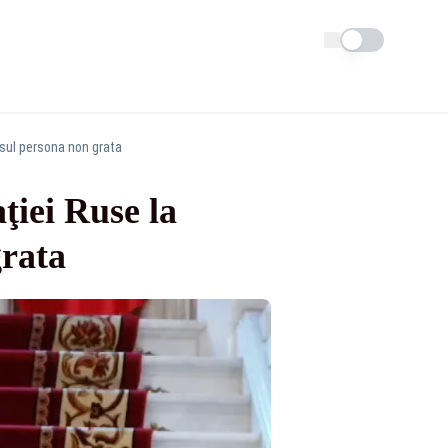
Schimba tema
nsul persona non grata
ţiei Ruse la
grata