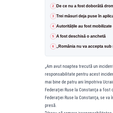
De ce nu a fost doborâtă dro
2
Trei măsuri deja puse în aplic
3
Autoritățile au fost mobilizat
4
A fost deschisă o anchetă
5
„România nu va accepta sub 
6
„Am avut noaptea trecută un incident 
responsabilitate pentru acest inciden
mai bine de patru ani împotriva Ucrai
Federaţiei Ruse la Constanţa a fost 
Federaţiei Ruse la Constanţa, se va 
presă.