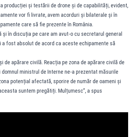
 producției și testării de drone și de capabilități, evident,
ente vor fi livrate, avem acorduri și bilaterale și în
ipamente care să fie prezente în România.
ă și în discuția pe care am avut-o cu secretarul general
i a fost absolut de acord ca aceste echipamente să
și de apărare civilă. Reacția pe zona de apărare civilă de
i domnul ministrul de Interne ne-a prezentat măsurile
 zona potențial afectată, sporire de număr de oameni și
 aceasta suntem pregătiți. Mulțumesc”, a spus