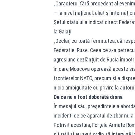
„Caracterul fără precedent al eveni
— la nivel național, aliat și internațion
Șeful statului a indicat direct Feder
la Galați.
„Declar, cu toată fermitatea, că respo
Federației Ruse. Ceea ce s-a petrecut
agresiune dezlănțuit de Rusia împotri
în care Moscova operează aceste si
frontierelor NATO, precum și a dispre
nicio ambiguitate cu privire la autoru
De ce nu a fost doborâtă drona
În mesajul său, președintele a aborda
incident: de ce aparatul de zbor nu a 
Potrivit acestuia, Forțele Armate Rom
situații și au avut ordin să intervină 