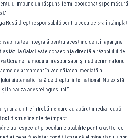
mentului impune un răspuns ferm, coordonat și pe măsură
al.”
ația Rusă drept responsabilă pentru ceea ce s-a întâmplat
nsabilitatea integrală pentru acest incident îi aparține
 astăzi la Galați este consecința directă a războiului de
va Ucrainei, a modului iresponsabil și nediscriminatoriu
steme de armament în vecinătatea imediată a
țului sistematic față de dreptul internațional. Nu există
l și la cauza acestei agresiuni.”
t și una dintre întrebările care au apărut imediat după
fost distrus înainte de impact.
âne au respectat procedurile stabilite pentru astfel de
imediat ce ar fi existat condiții care să elimine riscul unor