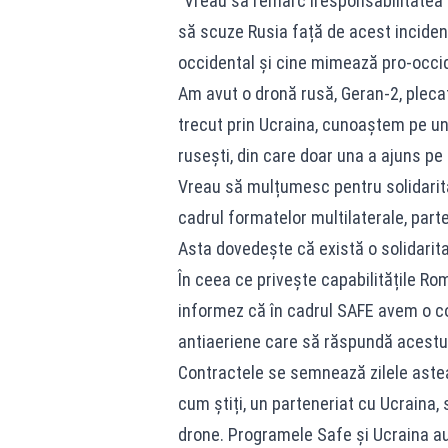
”Vreau să remarc iresponsabilitatea un
să scuze Rusia față de acest inciden
occidental și cine mimează pro-occi
Am avut o dronă rusă, Geran-2, pleca
trecut prin Ucraina, cunoaștem pe und
rusești, din care doar una a ajuns pe 
Vreau să mulțumesc pentru solidaritat
cadrul formatelor multilaterale, part
Asta dovedește că există o solidarita
În ceea ce privește capabilitățile Ro
informez că în cadrul SAFE avem o c
antiaeriene care să răspundă acestui
Contractele se semnează zilele astea
cum știți, un parteneriat cu Ucraina,
drone. Programele Safe și Ucraina 