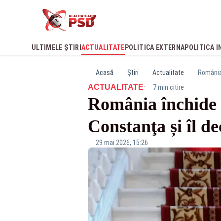
ULTIMELE ȘTIRI
ACTUALITATE
POLITICA EXTERNA
POLITICA I
Acasă
Știri
Actualitate
România 
·
ACTUALITATE
7 min citire
România închide 
Constanţa și îl d
29 mai 2026, 15:26