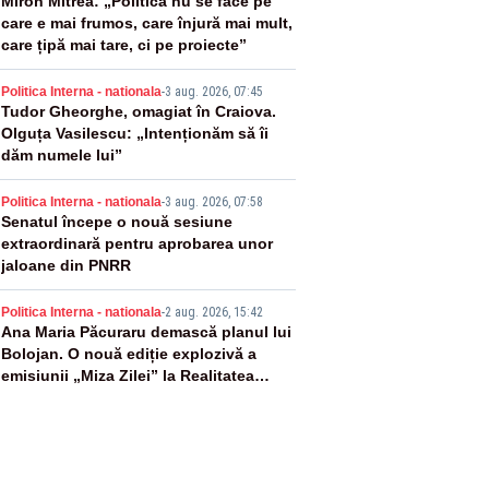
2
Miron Mitrea: „Politica nu se face pe
care e mai frumos, care înjură mai mult,
care țipă mai tare, ci pe proiecte”
3
Politica Interna - nationala
-
3 aug. 2026, 07:45
Tudor Gheorghe, omagiat în Craiova.
Olguța Vasilescu: „Intenționăm să îi
dăm numele lui”
4
Politica Interna - nationala
-
3 aug. 2026, 07:58
Senatul începe o nouă sesiune
extraordinară pentru aprobarea unor
jaloane din PNRR
5
Politica Interna - nationala
-
2 aug. 2026, 15:42
Ana Maria Păcuraru demască planul lui
Bolojan. O nouă ediție explozivă a
emisiunii „Miza Zilei” la Realitatea
PLUS