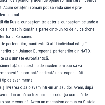
or lideri politici și lideri de opinie români care încearcă
t. Acum cetățenii români pot să vadă cine e pro-
dentalismul.
tă din Rusia, cunoaștem traiectoria, cunoaștem pe unde a
e a intrat în România, parte dintr-un roi de 43 de drone
teritoriul României.
e partenerilor, manifestată atât individual cât și în
enerilor din Uniunea Europeană, partenerilor din NATO.
te și o unitate euroatlantică.
mâniei față de acest tip de incidente, vreau să vă
omponentă importantă dedicată unor capabilități
 tip de evenimente.
 și livrarea o să o avem într-un an sau doi. Avem, după
 semnat în urmă cu trei luni, pe producția comună de
au o parte comună. Avem un mecanism comun cu Statele