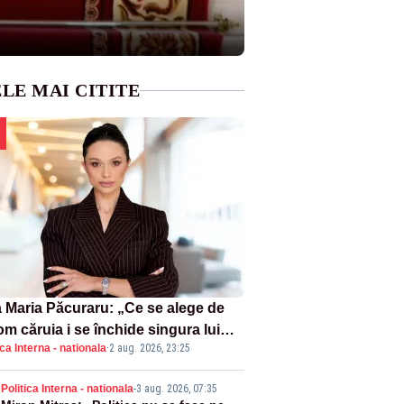
LE MAI CITITE
 Maria Păcuraru: „Ce se alege de
om căruia i se închide singura lui
ica Interna - nationala
·
2 aug. 2026, 23:25
tiță?”
Politica Interna - nationala
-
3 aug. 2026, 07:35