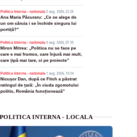
PLUS
3
Politica Interna - nationala
-
2 aug. 2026, 23:25
Ana Maria Păcuraru: „Ce se alege de
un om căruia i se închide singura lui
portiță?”
4
Politica Interna - nationala
-
3 aug. 2026, 07:35
Miron Mitrea: „Politica nu se face pe
care e mai frumos, care înjură mai mult,
care țipă mai tare, ci pe proiecte”
5
Politica Interna - nationala
-
1 aug. 2026, 10:34
Nicușor Dan, după ce Fitch a păstrat
ratingul de țară: „În ciuda zgomotului
politic, România funcționează”
POLITICA INTERNA - LOCALA