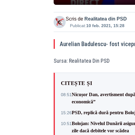
Scris de
Realitatea din PSD
Publicat:
10 feb. 2021, 15:28
Aurelian Badulescu- fost vicep
Sursa: Realitatea Din PSD
CITEȘTE ȘI
Nicușor Dan, avertisment după 
08:51
economică”
PSD, replică dură pentru Boloj
15:26
Bolojan: Nivelul Dunării asigur
10:51
zile dacă debitele vor scădea