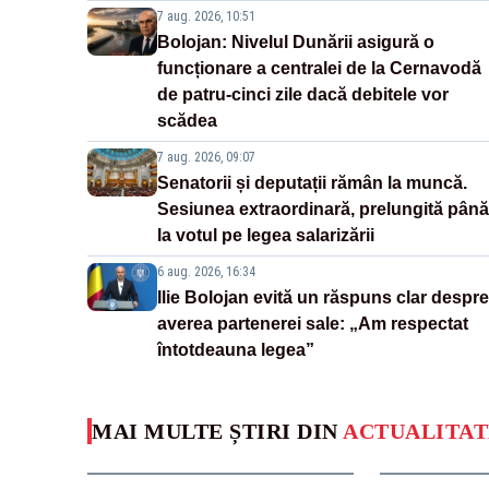
7 aug. 2026, 10:51
Bolojan: Nivelul Dunării asigură o
funcționare a centralei de la Cernavodă
de patru-cinci zile dacă debitele vor
scădea
7 aug. 2026, 09:07
Senatorii și deputații rămân la muncă.
Sesiunea extraordinară, prelungită până
la votul pe legea salarizării
6 aug. 2026, 16:34
Ilie Bolojan evită un răspuns clar despre
averea partenerei sale: „Am respectat
întotdeauna legea”
MAI MULTE ȘTIRI DIN
ACTUALITAT