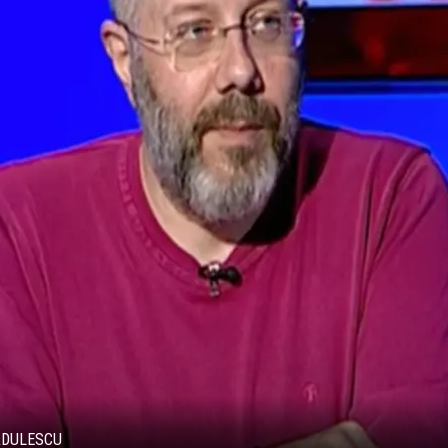
BĂDULESCU