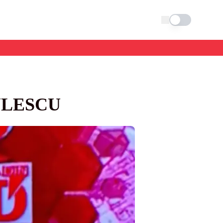
Schimba tema
DULESCU