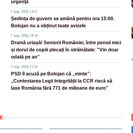
urgenţă
7 aug. 2026, 14:51
Ședința de guvern se amână pentru ora 15:00.
Bolojan nu a obținut toate avizele
7 aug. 2026, 14:34
Dramă uriașă! Seniorii României, între pensii mici
și dorul de copiii plecați în străinătate: "Vin doar
odată pe an"
7 aug. 2026, 13:53
PSD îl acuză pe Bolojan că „minte”:
„Contestarea Legii Integrității la CCR riscă să
lase România fără 771 de milioane de euro”
E