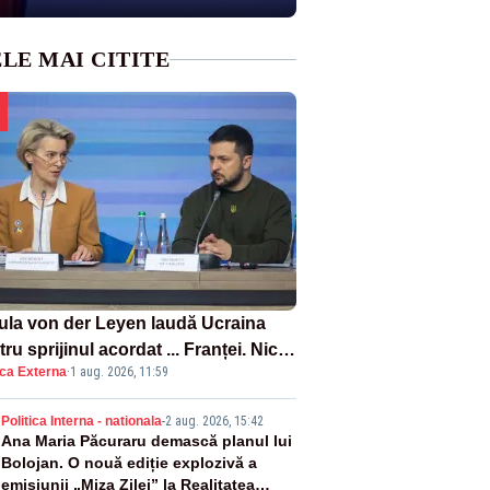
LE MAI CITITE
ula von der Leyen laudă Ucraina
ru sprijinul acordat ... Franței. Nicio
ica Externa
·
1 aug. 2026, 11:59
ție privind ajutorul energetic
mis României
2
Politica Interna - nationala
-
2 aug. 2026, 15:42
Ana Maria Păcuraru demască planul lui
Bolojan. O nouă ediție explozivă a
emisiunii „Miza Zilei” la Realitatea