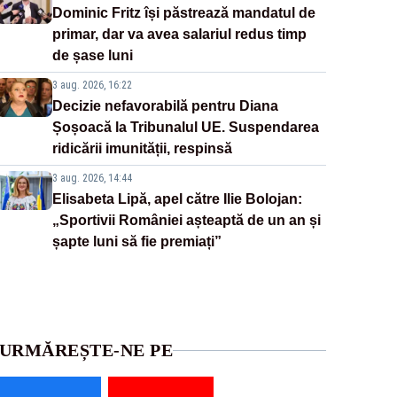
Dominic Fritz își păstrează mandatul de
primar, dar va avea salariul redus timp
de șase luni
3 aug. 2026, 16:22
Decizie nefavorabilă pentru Diana
Șoșoacă la Tribunalul UE. Suspendarea
ridicării imunității, respinsă
3 aug. 2026, 14:44
Elisabeta Lipă, apel către Ilie Bolojan:
„Sportivii României așteaptă de un an și
șapte luni să fie premiați”
URMĂREȘTE-NE PE