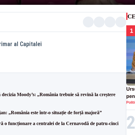
CE
1
rimar al Capitalei
Urs
decizia Moody’s: „România trebuie să revină la creștere
pent
Polit
reac
pro
an: „România este într-o situație de forță majoră”
ă o funcționare a centralei de la Cernavodă de patru-cinci