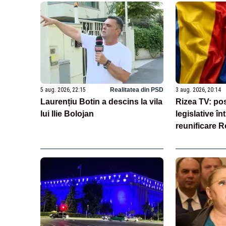
5 aug. 2026, 22:15
Realitatea din PSD
3 aug. 2026, 20:14
Laurențiu Botin a descins la vila
Rizea TV: posi
lui Ilie Bolojan
legislative î
reunificare 
Moldova