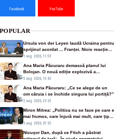
Facebook
YouTube
POPULAR
Ursula von der Leyen laudă Ucraina pentru
sprijinul acordat ... Franței. Nicio reacție
privind ajutorul energetic promis României
1 aug. 2026, 11:59
Ana Maria Păcuraru demască planul lui
Bolojan. O nouă ediție explozivă a
emisiunii „Miza Zilei” la Realitatea PLUS
2 aug. 2026, 15:42
Ana Maria Păcuraru: „Ce se alege de un
om căruia i se închide singura lui portiță?”
2 aug. 2026, 23:25
Miron Mitrea: „Politica nu se face pe care e
mai frumos, care înjură mai mult, care țipă
mai tare, ci pe proiecte”
3 aug. 2026, 07:35
Nicușor Dan, după ce Fitch a păstrat
ratingul de țară: „În ciuda zgomotului