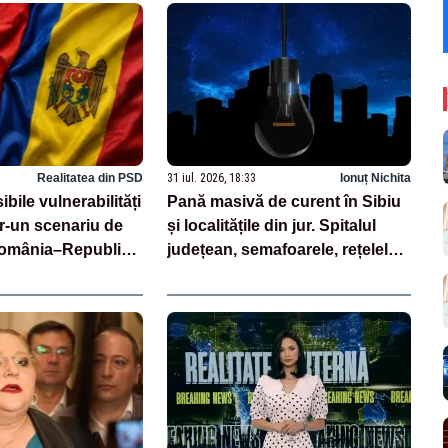
Realitatea din PSD
31 iul. 2026, 18:33
Ionuț Nichita
bile vulnerabilități
Pană masivă de curent în Sibiu
ntr-un scenariu de
și localitățile din jur. Spitalul
România–Republica
județean, semafoarele, rețelele
de telefonie, grav afectate