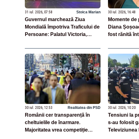
31 iul. 2026, 07:58
Stoica Marian
30 iul. 2026, 16:48
Guvernul marchează Ziua
Momente de 
Mondială împotriva Traficului de
Diana Șoșoac
Persoane: Palatul Victoria,
fost rănită în
iluminat în albastru
30 iul. 2026, 12:53
Realitatea din PSD
30 iul. 2026, 10:20
Românii cer transparență în
Tensiuni la pr
cheltuielile de înarmare.
s-au folosit 
Majoritatea vrea competiție
Televiziunea
reală și industrie locală –
apel la calm