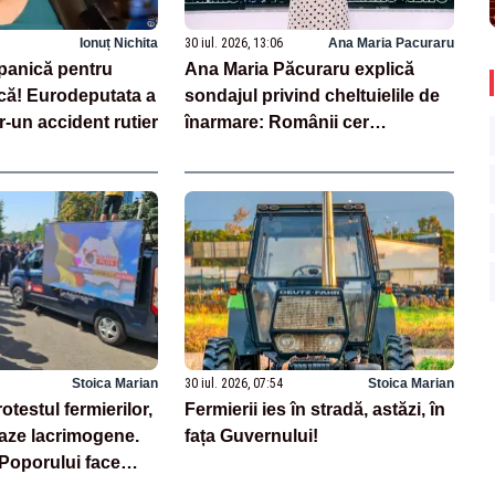
Ionuț Nichita
30 iul. 2026, 13:06
Ana Maria Pacuraru
panică pentru
Ana Maria Păcuraru explică
ă! Eurodeputata a
sondajul privind cheltuielile de
tr-un accident rutier
înarmare: Românii cer
transparență în achiziții și un
echilibru între partenerii externi
Stoica Marian
30 iul. 2026, 07:54
Stoica Marian
otestul fermierilor,
Fermierii ies în stradă, astăzi, în
gaze lacrimogene.
fața Guvernului!
 Poporului face
 – LIVE TEXT