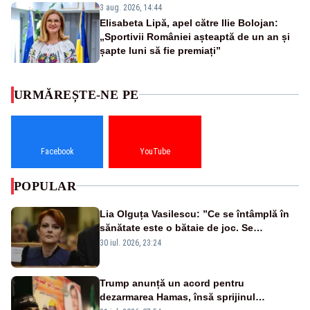
3 aug. 2026, 14:44
Elisabeta Lipă, apel către Ilie Bolojan:
„Sportivii României așteaptă de un an și
șapte luni să fie premiați”
URMĂREȘTE-NE PE
Facebook
YouTube
POPULAR
Lia Olguța Vasilescu: ”Ce se întâmplă în
sănătate este o bătaie de joc. Se
guvernează extraordinar de prost”
30 iul. 2026, 23:24
Trump anunță un acord pentru
dezarmarea Hamas, însă sprijinul