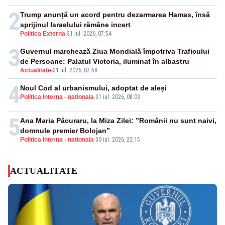
2
Trump anunță un acord pentru dezarmarea Hamas, însă
sprijinul Israelului rămâne incert
Politica Externa
-
31 iul. 2026, 07:54
3
Guvernul marchează Ziua Mondială împotriva Traficului
de Persoane: Palatul Victoria, iluminat în albastru
Actualitate
-
31 iul. 2026, 07:58
4
Noul Cod al urbanismului, adoptat de aleși
Politica Interna - nationala
-
31 iul. 2026, 08:03
5
Ana Maria Păcuraru, la Miza Zilei: ”Românii nu sunt naivi,
domnule premier Bolojan”
Politica Interna - nationala
-
30 iul. 2026, 22:15
ACTUALITATE