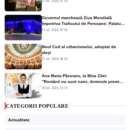
Israelului rămâne incert
31 iul. 2026, 07:54
Guvernul marchează Ziua Mondială
împotriva Traficului de Persoane: Palatul
Victoria, iluminat în albastru
31 iul. 2026, 07:58
Noul Cod al urbanismului, adoptat de
aleși
31 iul. 2026, 08:03
Ana Maria Păcuraru, la Miza Zilei:
”Românii nu sunt naivi, domnule premier
Bolojan”
30 iul. 2026, 22:15
CATEGORII POPULARE
Actualitate