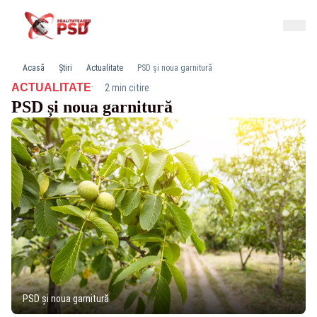
Acasă
Știri
Actualitate
PSD și noua garnitură
·
ACTUALITATE
2 min citire
PSD și noua garnitură
PSD și noua garnitură