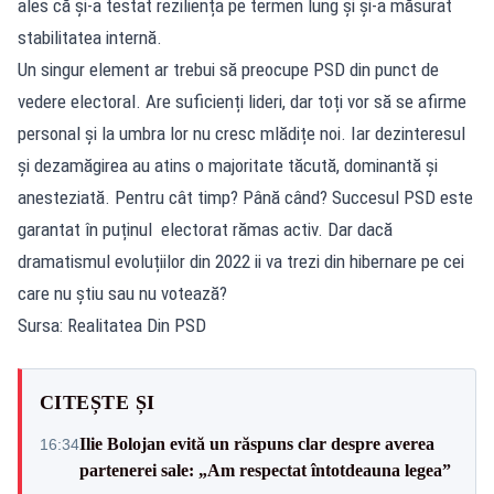
ales că și-a testat reziliența pe termen lung și și-a măsurat
stabilitatea internă.
Un singur element ar trebui să preocupe PSD din punct de
vedere electoral. Are suficienți lideri, dar toți vor să se afirme
personal și la umbra lor nu cresc mlădițe noi. Iar dezinteresul
și dezamăgirea au atins o majoritate tăcută, dominantă și
anesteziată. Pentru cât timp? Până când? Succesul PSD este
garantat în puținul electorat rămas activ. Dar dacă
dramatismul evoluțiilor din 2022 ii va trezi din hibernare pe cei
care nu știu sau nu votează?
Sursa: Realitatea Din PSD
CITEȘTE ȘI
Ilie Bolojan evită un răspuns clar despre averea
16:34
partenerei sale: „Am respectat întotdeauna legea”