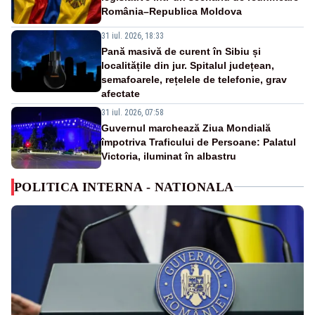
România–Republica Moldova
31 iul. 2026, 18:33
Pană masivă de curent în Sibiu și
localitățile din jur. Spitalul județean,
semafoarele, rețelele de telefonie, grav
afectate
31 iul. 2026, 07:58
Guvernul marchează Ziua Mondială
împotriva Traficului de Persoane: Palatul
Victoria, iluminat în albastru
POLITICA INTERNA - NATIONALA