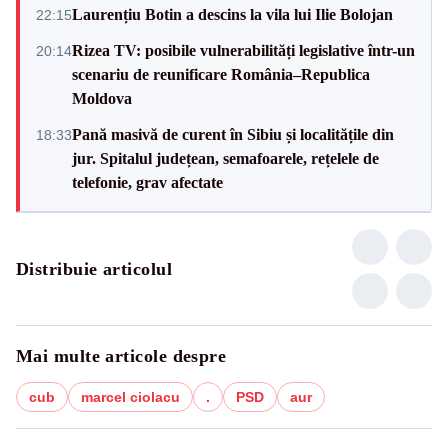
Laurențiu Botin a descins la vila lui Ilie Bolojan
22:15
Rizea TV: posibile vulnerabilități legislative într-un
20:14
scenariu de reunificare România–Republica
Moldova
Pană masivă de curent în Sibiu și localitățile din
18:33
jur. Spitalul județean, semafoarele, rețelele de
telefonie, grav afectate
Distribuie articolul
Mai multe articole despre
cub
marcel ciolacu
.
PSD
aur