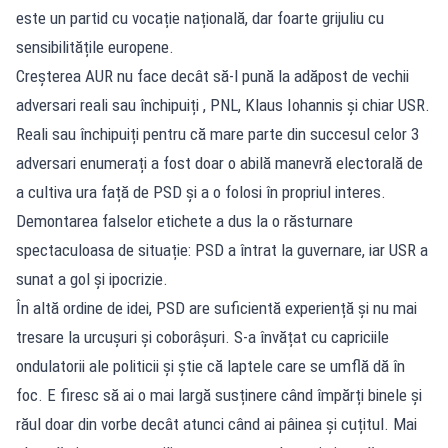
este un partid cu vocație națională, dar foarte grijuliu cu
sensibilitățile europene.
Creșterea AUR nu face decât să-l pună la adăpost de vechii
adversari reali sau închipuiți , PNL, Klaus Iohannis și chiar USR.
Reali sau închipuiți pentru că mare parte din succesul celor 3
adversari enumerați a fost doar o abilă manevră electorală de
a cultiva ura față de PSD și a o folosi în propriul interes.
Demontarea falselor etichete a dus la o răsturnare
spectaculoasa de situație: PSD a întrat la guvernare, iar USR a
sunat a gol și ipocrizie.
În altă ordine de idei, PSD are suficientă experiență și nu mai
tresare la urcușuri și coborâșuri. S-a învățat cu capriciile
ondulatorii ale politicii și știe că laptele care se umflă dă în
foc. E firesc să ai o mai largă susținere când împărți binele și
răul doar din vorbe decât atunci când ai pâinea și cuțitul. Mai