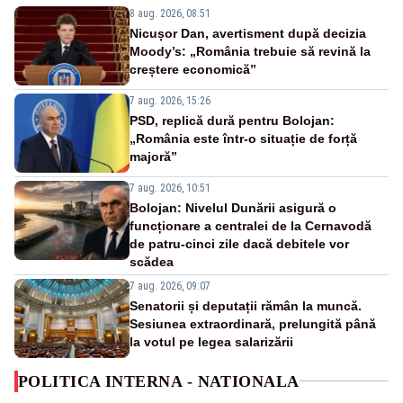
8 aug. 2026, 08:51
Nicușor Dan, avertisment după decizia
Moody’s: „România trebuie să revină la
creștere economică”
7 aug. 2026, 15:26
PSD, replică dură pentru Bolojan:
„România este într-o situație de forță
majoră”
7 aug. 2026, 10:51
Bolojan: Nivelul Dunării asigură o
funcționare a centralei de la Cernavodă
de patru-cinci zile dacă debitele vor
scădea
7 aug. 2026, 09:07
Senatorii și deputații rămân la muncă.
Sesiunea extraordinară, prelungită până
la votul pe legea salarizării
POLITICA INTERNA - NATIONALA