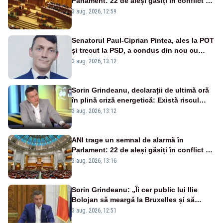
Parlament: 22 de aleși găsiți în conflict de
interese au rămas în funcții
3 aug. 2026, 12:59
Senatorul Paul-Ciprian Pintea, ales la POT
și trecut la PSD, a condus din nou cu
permisul suspendat și nu a oprit la
3 aug. 2026, 13:12
semnalul poliției
Sorin Grindeanu, declarații de ultimă oră
în plină criză energetică: Există riscul
închiderii Grupului 2 de la Cernavodă
3 aug. 2026, 13:12
ANI trage un semnal de alarmă în
Parlament: 22 de aleși găsiți în conflict de
interese au rămas în funcții
3 aug. 2026, 13:16
Sorin Grindeanu: „Îi cer public lui Ilie
Bolojan să meargă la Bruxelles și să
amâne închiderea termocentralelor” –
3 aug. 2026, 12:51
VIDEO