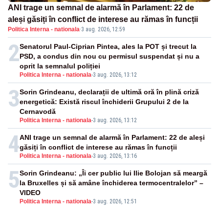
ANI trage un semnal de alarmă în Parlament: 22 de
aleși găsiți în conflict de interese au rămas în funcții
Politica Interna - nationala
·
3 aug. 2026, 12:59
2
Senatorul Paul-Ciprian Pintea, ales la POT și trecut la
PSD, a condus din nou cu permisul suspendat și nu a
oprit la semnalul poliției
Politica Interna - nationala
-
3 aug. 2026, 13:12
3
Sorin Grindeanu, declarații de ultimă oră în plină criză
energetică: Există riscul închiderii Grupului 2 de la
Cernavodă
Politica Interna - nationala
-
3 aug. 2026, 13:12
4
ANI trage un semnal de alarmă în Parlament: 22 de aleși
găsiți în conflict de interese au rămas în funcții
Politica Interna - nationala
-
3 aug. 2026, 13:16
5
Sorin Grindeanu: „Îi cer public lui Ilie Bolojan să meargă
la Bruxelles și să amâne închiderea termocentralelor” –
VIDEO
Politica Interna - nationala
-
3 aug. 2026, 12:51