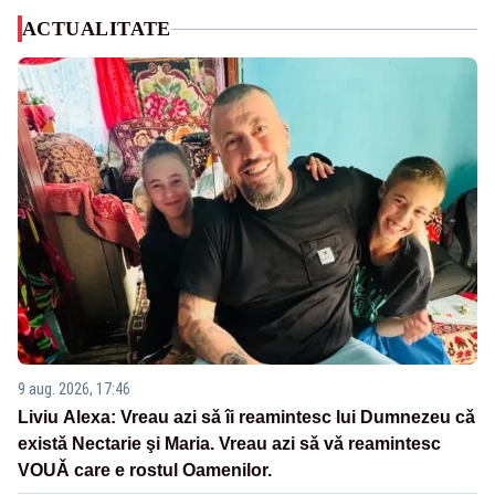
ACTUALITATE
9 aug. 2026, 17:46
Liviu Alexa: Vreau azi sǎ îi reamintesc lui Dumnezeu cǎ
existǎ Nectarie şi Maria. Vreau azi sǎ vǎ reamintesc
VOUǍ care e rostul Oamenilor.