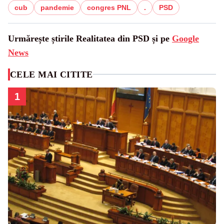
cub
pandemie
congres PNL
.
PSD
Urmărește știrile Realitatea din PSD și pe
Google
News
CELE MAI CITITE
1