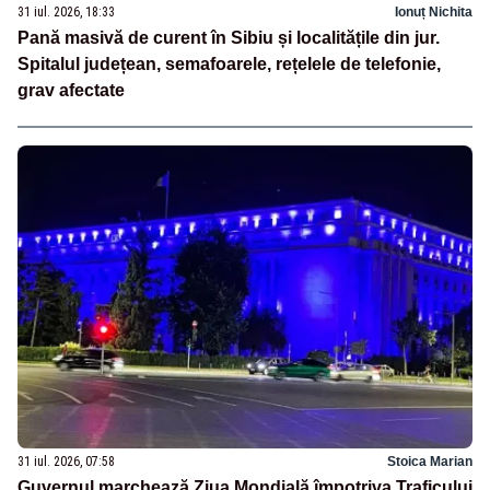
31 iul. 2026, 18:33
Ionuț Nichita
Pană masivă de curent în Sibiu și localitățile din jur.
Spitalul județean, semafoarele, rețelele de telefonie,
grav afectate
31 iul. 2026, 07:58
Stoica Marian
Guvernul marchează Ziua Mondială împotriva Traficului