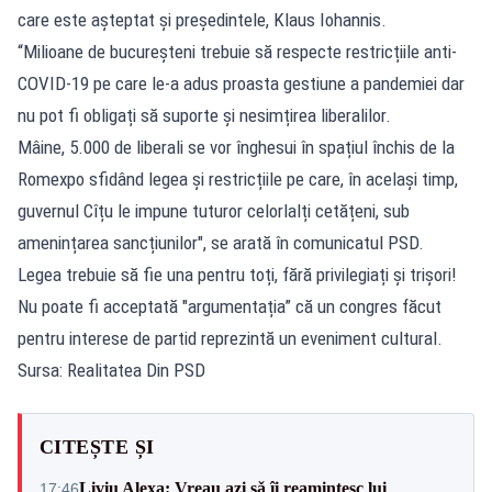
care este așteptat și președintele, Klaus Iohannis.
“Milioane de bucureșteni trebuie să respecte restricțiile anti-
COVID-19 pe care le-a adus proasta gestiune a pandemiei dar
nu pot fi obligați să suporte și nesimțirea liberalilor.
Mâine, 5.000 de liberali se vor înghesui în spațiul închis de la
Romexpo sfidând legea și restricțiile pe care, în același timp,
guvernul Cîțu le impune tuturor celorlalți cetățeni, sub
amenințarea sancțiunilor", se arată în comunicatul PSD.
Legea trebuie să fie una pentru toți, fără privilegiați și trișori!
Nu poate fi acceptată "argumentația” că un congres făcut
pentru interese de partid reprezintă un eveniment cultural.
Sursa: Realitatea Din PSD
CITEȘTE ȘI
Liviu Alexa: Vreau azi sǎ îi reamintesc lui
17:46