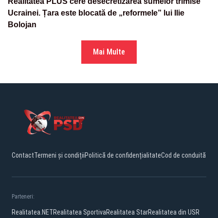
Realitatea PLUS cere desecretizarea sumelor trimise
Ucrainei. Țara este blocată de „reformele” lui Ilie
Bolojan
Mai Multe
Contact
Termeni și condiții
Politică de confidențialitate
Cod de conduită
Parteneri:
Realitatea.NET
Realitatea Sportiva
Realitatea Star
Realitatea din USR