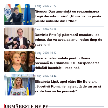
4 aug. 2026, 21:27
Nicușor Dan amenință cu reexaminarea
Legii decarbonizării: „România nu poate
pierde miliarde din PNRR”
4 aug. 2026, 16:19
Dominic Fritz își păstrează mandatul de
primar, dar va avea salariul redus timp de
șase luni
3 aug. 2026, 16:22
Decizie nefavorabilă pentru Diana
Șoșoacă la Tribunalul UE. Suspendarea
ridicării imunității, respinsă
3 aug. 2026, 14:44
Elisabeta Lipă, apel către Ilie Bolojan:
„Sportivii României așteaptă de un an și
șapte luni să fie premiați”
URMĂREȘTE-NE PE