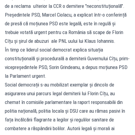
de a reclama ulterior la CCR o demitere "neconstituțională".
Președintele PSD, Marcel Ciolacu, a explicat într-o conferință
de presă că moțiunea PSD este legală, este în regulă și
trebuie votată urgent pentru ca România să scape de Florin
Cîțu și șirul de abuzuri ale PNL uului lui Klaus Iohannis.
În timp ce liderul social democrat explica situația
constituțională și procedurală a demiterii Guvernului Cîțu, prim-
vicepreședintele PSD, Sorin Grindeanu, a depus moțiunea PSD
la Parlament urgent.
Social democrații s-au mobilizat exemplar și dincolo de
asigurarea unui parcurs legal demiterii lui Florin Cîțu, au
chemat în comisiile parlamentare la raport responsabilii din
politia națională, politia locala și DSU care au rămas pasivi în
fața încălcării flagrante a legilor și regulilor sanitare de
combatere a răspândirii bolilor. Autorii legali și morali ai