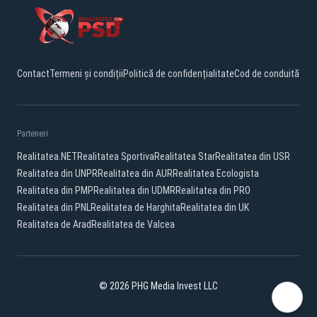
Contact
Termeni și condiții
Politică de confidențialitate
Cod de conduită
Parteneri:
Realitatea.NET
Realitatea Sportiva
Realitatea Star
Realitatea din USR
Realitatea din UNPR
Realitatea din AUR
Realitatea Ecologista
Realitatea din PMP
Realitatea din UDMR
Realitatea din PRO
Realitatea din PNL
Realitatea de Harghita
Realitatea din UK
Realitatea de Arad
Realitatea de Valcea
© 2026 PHG Media Invest LLC
Facebook
YouTube