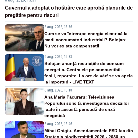
6 aug. 2026, 15:39
Guvernul a adoptat o hotărâre care aprobă planurile de
pregătire pentru riscuri
6 aug. 2026, 15:36
Cum se va întrerupe energia electrică la
marii consumatori industriali? Bolojan:
Nu vor exista compensații
6 aug. 2026, 15:33
Bolojan anunță restricțiile de consum
energetic. Centralele pe combustibili
fosili, repornite. La ore de vârf se va apela
la importuri - LIVE TEXT
6 aug. 2026, 15:18
Ana Maria Păcuraru: Televiziunea
Poporului solicită investigarea deciziilor
luate în această perioadă de criză
enegetică
6 aug. 2026, 13:46
Mihai Ghigiu: Amendamentele PSD fac din
Strategia biodiversității 2026 - 2030 un