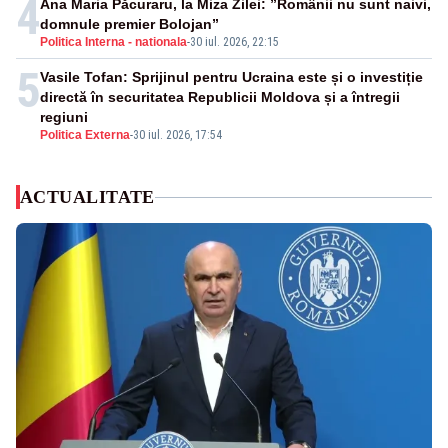
4
Ana Maria Păcuraru, la Miza Zilei: ”Românii nu sunt naivi,
domnule premier Bolojan”
Politica Interna - nationala
-
30 iul. 2026, 22:15
5
Vasile Tofan: Sprijinul pentru Ucraina este și o investiție
directă în securitatea Republicii Moldova și a întregii
regiuni
Politica Externa
-
30 iul. 2026, 17:54
ACTUALITATE