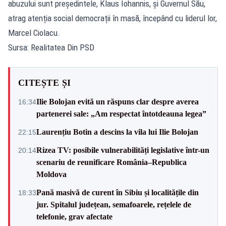
abuzului sunt președintele, Klaus Iohannis, și Guvernul Său,
atrag atenția social democrații în masă, începând cu liderul lor,
Marcel Ciolacu.
Sursa: Realitatea Din PSD
CITEȘTE ȘI
Ilie Bolojan evită un răspuns clar despre averea
16:34
partenerei sale: „Am respectat întotdeauna legea”
Laurențiu Botin a descins la vila lui Ilie Bolojan
22:15
Rizea TV: posibile vulnerabilități legislative într-un
20:14
scenariu de reunificare România–Republica
Moldova
Pană masivă de curent în Sibiu și localitățile din
18:33
jur. Spitalul județean, semafoarele, rețelele de
telefonie, grav afectate