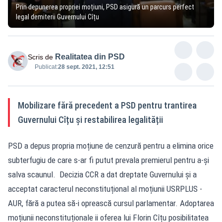
Prin depunerea propriei moțiuni, PSD asigură un parcurs perfect
legal demiterii Guvernului Cîțu
Realitatea din PSD
Scris de
Publicat:
28 sept. 2021, 12:51
Mobilizare fără precedent a PSD pentru trantirea
Guvernului Cîțu și restabilirea legalității
PSD a depus propria moțiune de cenzură pentru a elimina orice
subterfugiu de care s-ar fi putut prevala premierul pentru a-și
salva scaunul. Decizia CCR a dat dreptate Guvernului și a
acceptat caracterul neconstituțional al moțiunii USRPLUS -
AUR, fără a putea să-i oprească cursul parlamentar. Adoptarea
moțiunii neconstituționale ii oferea lui Florin Cîțu posibilitatea