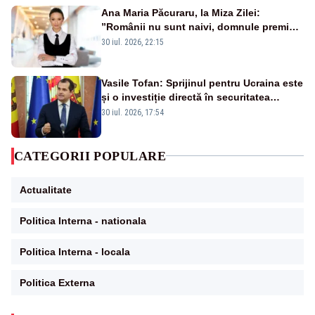
Ana Maria Păcuraru, la Miza Zilei:
”Românii nu sunt naivi, domnule premier
Bolojan”
30 iul. 2026, 22:15
Vasile Tofan: Sprijinul pentru Ucraina este
și o investiție directă în securitatea
Republicii Moldova și a întregii regiuni
30 iul. 2026, 17:54
CATEGORII POPULARE
Actualitate
Politica Interna - nationala
Politica Interna - locala
Politica Externa