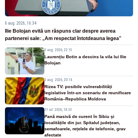
6 aug. 2026, 16:34
Ilie Bolojan evită un răspuns clar despre averea
partenerei sale: „Am respectat întotdeauna legea”
5 aug. 2026, 22:15
Laurențiu Botin a descins la vila lui Ilie
Bolojan
3 aug. 2026, 20:14
Rizea TV: posibile vulnerabilități
legislative într-un scenariu de reunificare
România–Republica Moldova
31 iul. 2026, 18:33
Pană masivă de curent în Sibiu și
localitățile din jur. Spitalul județean,
semafoarele, rețelele de telefonie, grav
afectate