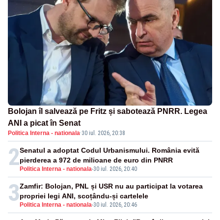
Bolojan îl salvează pe Fritz și sabotează PNRR. Legea
ANI a picat în Senat
Politica Interna - nationala
·
30 iul. 2026, 20:38
2
Senatul a adoptat Codul Urbanismului. România evită
pierderea a 972 de milioane de euro din PNRR
Politica Interna - nationala
-
30 iul. 2026, 20:40
3
Zamfir: Bolojan, PNL și USR nu au participat la votarea
propriei legi ANI, scoțându-și cartelele
Politica Interna - nationala
-
30 iul. 2026, 20:46