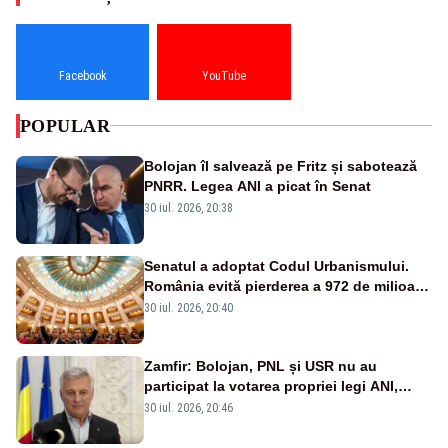
Facebook
YouTube
POPULAR
Bolojan îl salvează pe Fritz și sabotează
PNRR. Legea ANI a picat în Senat
30 iul. 2026, 20:38
Senatul a adoptat Codul Urbanismului.
România evită pierderea a 972 de milioane
de euro din PNRR
30 iul. 2026, 20:40
Zamfir: Bolojan, PNL și USR nu au
participat la votarea propriei legi ANI,
scoțându-și cartelele
30 iul. 2026, 20:46