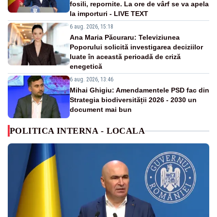
fosili, repornite. La ore de vârf se va apela
la importuri - LIVE TEXT
6 aug. 2026, 15:18
Ana Maria Păcuraru: Televiziunea
Poporului solicită investigarea deciziilor
luate în această perioadă de criză
enegetică
6 aug. 2026, 13:46
Mihai Ghigiu: Amendamentele PSD fac din
Strategia biodiversității 2026 - 2030 un
document mai bun
POLITICA INTERNA - LOCALA