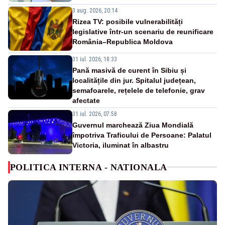
3 aug. 2026, 20:14
Rizea TV: posibile vulnerabilități
legislative într-un scenariu de reunificare
România–Republica Moldova
31 iul. 2026, 18:33
Pană masivă de curent în Sibiu și
localitățile din jur. Spitalul județean,
semafoarele, rețelele de telefonie, grav
afectate
31 iul. 2026, 07:58
Guvernul marchează Ziua Mondială
împotriva Traficului de Persoane: Palatul
Victoria, iluminat în albastru
POLITICA INTERNA - NATIONALA