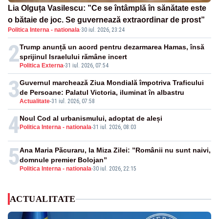
Lia Olguța Vasilescu: ”Ce se întâmplă în sănătate este
o bătaie de joc. Se guvernează extraordinar de prost”
Politica Interna - nationala
·
30 iul. 2026, 23:24
2
Trump anunță un acord pentru dezarmarea Hamas, însă
sprijinul Israelului rămâne incert
Politica Externa
-
31 iul. 2026, 07:54
3
Guvernul marchează Ziua Mondială împotriva Traficului
de Persoane: Palatul Victoria, iluminat în albastru
Actualitate
-
31 iul. 2026, 07:58
4
Noul Cod al urbanismului, adoptat de aleși
Politica Interna - nationala
-
31 iul. 2026, 08:03
5
Ana Maria Păcuraru, la Miza Zilei: ”Românii nu sunt naivi,
domnule premier Bolojan”
Politica Interna - nationala
-
30 iul. 2026, 22:15
ACTUALITATE