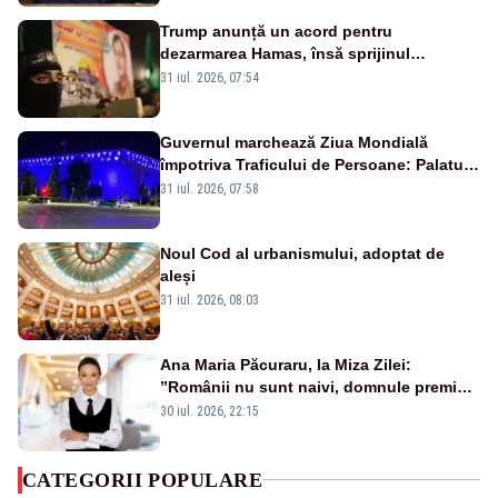
Trump anunță un acord pentru
dezarmarea Hamas, însă sprijinul
Israelului rămâne incert
31 iul. 2026, 07:54
Guvernul marchează Ziua Mondială
împotriva Traficului de Persoane: Palatul
Victoria, iluminat în albastru
31 iul. 2026, 07:58
Noul Cod al urbanismului, adoptat de
aleși
31 iul. 2026, 08:03
Ana Maria Păcuraru, la Miza Zilei:
”Românii nu sunt naivi, domnule premier
Bolojan”
30 iul. 2026, 22:15
CATEGORII POPULARE