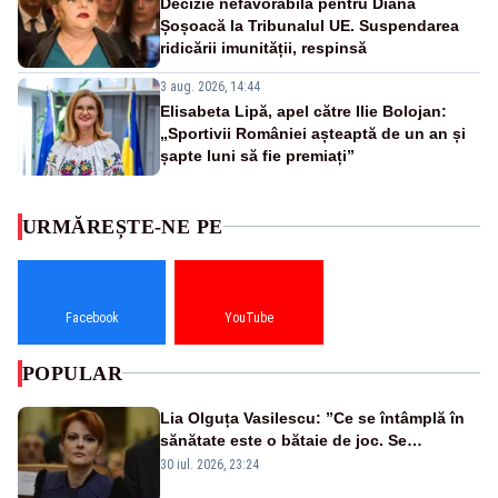
Decizie nefavorabilă pentru Diana
Șoșoacă la Tribunalul UE. Suspendarea
ridicării imunității, respinsă
3 aug. 2026, 14:44
Elisabeta Lipă, apel către Ilie Bolojan:
„Sportivii României așteaptă de un an și
șapte luni să fie premiați”
URMĂREȘTE-NE PE
Facebook
YouTube
POPULAR
Lia Olguța Vasilescu: ”Ce se întâmplă în
sănătate este o bătaie de joc. Se
guvernează extraordinar de prost”
30 iul. 2026, 23:24