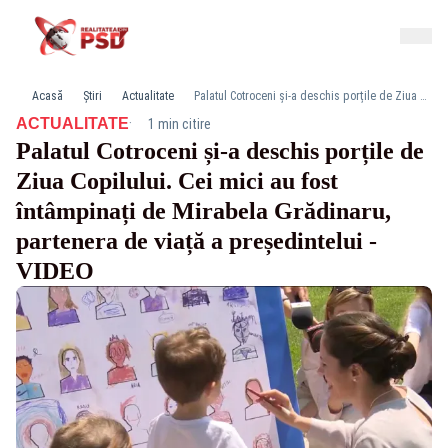
Acasă
Știri
Actualitate
Palatul Cotroceni și-a deschis porțile de Ziua Copilului. Cei mici au fost întâmpinați de Mirabela Grădinaru, partenera de viață a președintelui -VIDEO
·
ACTUALITATE
1 min citire
Palatul Cotroceni și-a deschis porțile de
Ziua Copilului. Cei mici au fost
întâmpinați de Mirabela Grădinaru,
partenera de viață a președintelui -
VIDEO