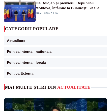
Ilie Bolojan și premierul Republicii
Moldova, întâlnire la București. Vasile
Tofan, primit cu onoruri militare
30 iul. 2026, 13:36
CATEGORII POPULARE
Actualitate
Politica Interna - nationala
Politica Interna - locala
Politica Externa
MAI MULTE ȘTIRI DIN
ACTUALITATE