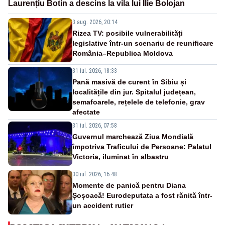
Laurențiu Botin a descins la vila lui Ilie Bolojan
3 aug. 2026, 20:14
Rizea TV: posibile vulnerabilități
legislative într-un scenariu de reunificare
România–Republica Moldova
31 iul. 2026, 18:33
Pană masivă de curent în Sibiu și
localitățile din jur. Spitalul județean,
semafoarele, rețelele de telefonie, grav
afectate
31 iul. 2026, 07:58
Guvernul marchează Ziua Mondială
împotriva Traficului de Persoane: Palatul
Victoria, iluminat în albastru
30 iul. 2026, 16:48
Momente de panică pentru Diana
Șoșoacă! Eurodeputata a fost rănită într-
un accident rutier