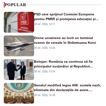
POPULAR
PSD cere sprijinul Comisiei Europene
pentru PNRR și protejarea educației și
sănătății
30 iul. 2026, 14:17
Drone ucrainene au lovit un terminal
rusesc de cereale în Strâmtoarea Kerci
30 iul. 2026, 14:26
Bolojan: România va continua să fie
principalul susţinător al Republicii
Moldova la nivelul Uniunii Europene
30 iul. 2026, 14:34
Senatul modifică legea ANI: sumele cash,
eliminate din declaraţiile de avere.
Amendament cu impact posibil asupra lui
30 iul. 2026, 16:38
Dominic Fritz