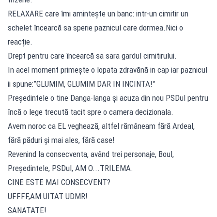
RELAXARE care îmi amintește un banc: intr-un cimitir un
schelet încearcă sa sperie paznicul care dormea.Nici o
reacție.
Drept pentru care încearcă sa sara gardul cimitirului.
In acel moment primește o lopata zdravănă in cap iar paznicul
ii spune:”GLUMIM, GLUMIM DAR IN INCINTA!”
Președintele o tine Danga-langa și acuza din nou PSDul pentru
încă o lege trecută tacit spre o camera decizionala.
Avem noroc ca EL veghează, altfel rămâneam fără Ardeal,
fără păduri și mai ales, fără case!
Revenind la consecventa, având trei personaje, Boul,
Președintele, PSDul, AM O...TRILEMA.
CINE ESTE MAI CONSECVENT?
UFFFF,AM UITAT UDMR!
SANATATE!