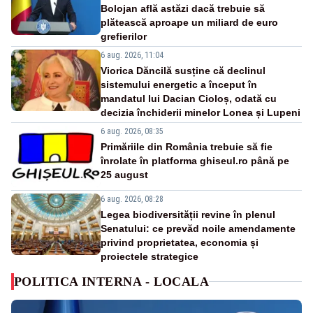
Bolojan află astăzi dacă trebuie să
plătească aproape un miliard de euro
grefierilor
6 aug. 2026, 11:04
Viorica Dăncilă susține că declinul
sistemului energetic a început în
mandatul lui Dacian Cioloș, odată cu
decizia închiderii minelor Lonea și Lupeni
6 aug. 2026, 08:35
Primăriile din România trebuie să fie
înrolate în platforma ghiseul.ro până pe
25 august
6 aug. 2026, 08:28
Legea biodiversității revine în plenul
Senatului: ce prevăd noile amendamente
privind proprietatea, economia și
proiectele strategice
POLITICA INTERNA - LOCALA