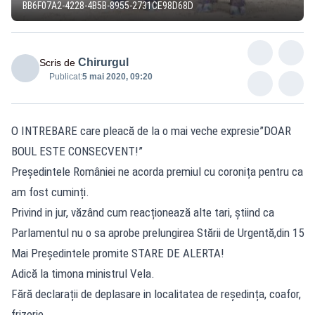
BB6F07A2-4228-4B5B-8955-2731CE98D68D
Chirurgul
Scris de
Publicat:
5 mai 2020, 09:20
O INTREBARE care pleacă de la o mai veche expresie”DOAR
BOUL ESTE CONSECVENT!”
Președintele României ne acorda premiul cu coronița pentru ca
am fost cuminți.
Privind in jur, văzând cum reacționează alte tari, știind ca
Parlamentul nu o sa aprobe prelungirea Stării de Urgentă,din 15
Mai Președintele promite STARE DE ALERTA!
Adică la timona ministrul Vela.
Fără declarații de deplasare in localitatea de reședința, coafor,
frizerie.