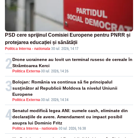
PSD cere sprijinul Comisiei Europene pentru PNRR și
protejarea educației și sănătății
Politica Interna - nationala
·
30 iul. 2026, 14:17
2
Drone ucrainene au lovit un terminal rusesc de cereale în
Strâmtoarea Kerci
Politica Externa
-
30 iul. 2026, 14:26
3
Bolojan: România va continua să fie principalul
susţinător al Republicii Moldova la nivelul Uniunii
Europene
Politica Externa
-
30 iul. 2026, 14:34
4
Senatul modifică legea ANI: sumele cash, eliminate din
declaraţiile de avere. Amendament cu impact posibil
asupra lui Dominic Fritz
Politica Interna - nationala
-
30 iul. 2026, 16:38