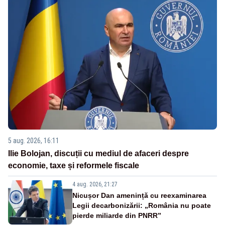
5 aug. 2026, 16:11
Ilie Bolojan, discuții cu mediul de afaceri despre
economie, taxe și reformele fiscale
4 aug. 2026, 21:27
Nicușor Dan amenință cu reexaminarea
Legii decarbonizării: „România nu poate
pierde miliarde din PNRR”