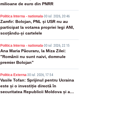
milioane de euro din PNRR
3
Politica Interna - nationala
-
30 iul. 2026, 20:46
Zamfir: Bolojan, PNL și USR nu au
participat la votarea propriei legi ANI,
scoțându-și cartelele
4
Politica Interna - nationala
-
30 iul. 2026, 22:15
Ana Maria Păcuraru, la Miza Zilei:
”Românii nu sunt naivi, domnule
premier Bolojan”
5
Politica Externa
-
30 iul. 2026, 17:54
Vasile Tofan: Sprijinul pentru Ucraina
este și o investiție directă în
securitatea Republicii Moldova și a
întregii regiuni