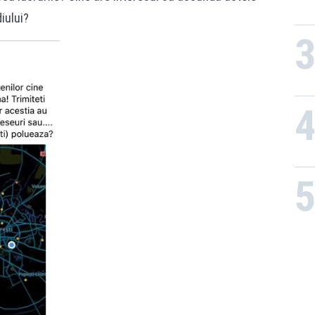
iului?