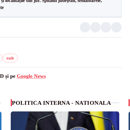
i localitățile din jur. Spitalul județean, semafoarele,
ate
cub
SD și pe
Google News
POLITICA INTERNA - NATIONALA