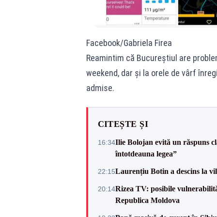
Facebook/Gabriela Firea
Reamintim că Bucureștiul are probleme
weekend, dar și la orele de vârf înre
admise.
CITEȘTE ȘI
Ilie Bolojan evită un răspuns c
16:34
întotdeauna legea”
Laurențiu Botin a descins la vil
22:15
Rizea TV: posibile vulnerabilit
20:14
Republica Moldova