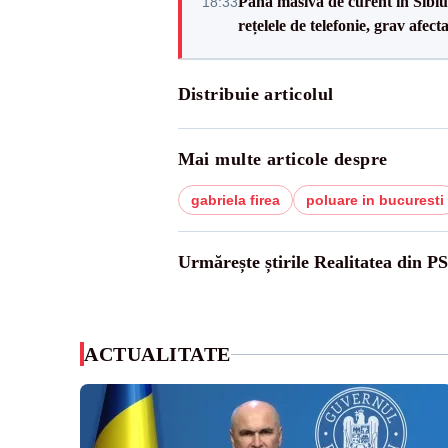
Pană masivă de curent în Sibiu ș
18:33
rețelele de telefonie, grav afect
Distribuie articolul
Mai multe articole despre
gabriela firea
poluare in bucuresti
Urmărește știrile Realitatea din P
ACTUALITATE