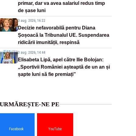
primar, dar va avea salariul redus timp
de șase luni
3 aug. 2026, 16:22
Decizie nefavorabilă pentru Diana
Șoșoacă la Tribunalul UE. Suspendarea
ridicării imunității, respinsă
3 aug. 2026, 14:44
Elisabeta Lipă, apel către Ilie Bolojan:
„Sportivii României așteaptă de un an și
șapte luni să fie premiați”
URMĂREȘTE-NE PE
Facebook
YouTube