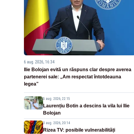
6 aug. 2026, 16:34
Ilie Bolojan evită un răspuns clar despre averea
partenerei sale: „Am respectat întotdeauna
legea”
5 aug. 2026, 22:15
Laurențiu Botin a descins la vila lui Ilie
Bolojan
3 aug. 2026, 20:14
Rizea TV: posibile vulnerabilități