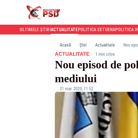
ULTIMELE ȘTIRI
ACTUALITATE
POLITICA EXTERNA
POLITICA I
Acasă
Știri
Actualitate
Nou epis
·
ACTUALITATE
1 min citire
Nou episod de pol
mediului
21 mar. 2020, 11:52