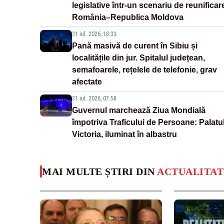
legislative într-un scenariu de reunificar
România–Republica Moldova
31 iul. 2026, 18:33
Pană masivă de curent în Sibiu și
localitățile din jur. Spitalul județean,
semafoarele, rețelele de telefonie, grav
afectate
31 iul. 2026, 07:58
Guvernul marchează Ziua Mondială
împotriva Traficului de Persoane: Palatu
Victoria, iluminat în albastru
MAI MULTE ȘTIRI DIN
ACTUALITAT