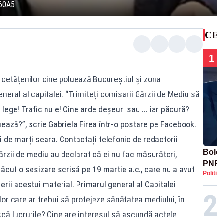
60A5
CE
1
cetățenilor cine poluează Bucureștiul și zona
eral al capitalei. “Trimiteți comisarii Gărzii de Mediu să
n lege! Trafic nu e! Cine arde deșeuri sau ... iar păcură?
luează?”, scrie Gabriela Firea într-o postare pe Facebook.
 de marți seara. Contactați telefonic de redactorii
Bolo
ărzii de mediu au declarat că ei nu fac măsurători,
PNR
ăcut o sesizare scrisă pe 19 martie a.c., care nu a avut
Polit
rii acestui material. Primarul general al Capitalei
lor care ar trebui să protejeze sănătatea mediului, în
că lucrurile? Cine are interesul să ascundă actele