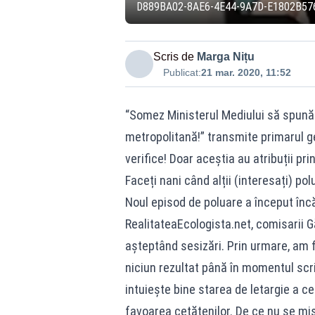
D889BA02-8AE6-4E44-9A7D-E1802B57
Scris de
Marga Nițu
Publicat:
21 mar. 2020, 11:52
“Somez Ministerul Mediului să spună 
metropolitană!” transmite primarul gen
verifice! Doar aceștia au atribuții pri
Faceți nani când alții (interesați) po
Noul episod de poluare a început încă
RealitateaEcologista.net, comisarii G
așteptând sesizări. Prin urmare, am f
niciun rezultat până în momentul scrie
intuiește bine starea de letargie a ce
favoarea cetățenilor. De ce nu se miș