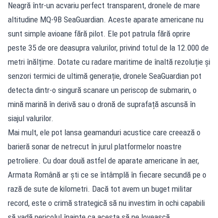
Neagră într-un acvariu perfect transparent, dronele de mare
altitudine MQ-9B SeaGuardian. Aceste aparate americane nu
sunt simple avioane fără pilot. Ele pot patrula fără oprire
peste 35 de ore deasupra valurilor, privind totul de la 12.000 de
metri înălțime. Dotate cu radare maritime de înaltă rezoluție și
senzori termici de ultimă generație, dronele SeaGuardian pot
detecta dintr-o singură scanare un periscop de submarin, o
mină marină în derivă sau o dronă de suprafață ascunsă în
siajul valurilor.
Mai mult, ele pot lansa geamanduri acustice care creează o
barieră sonar de netrecut în jurul platformelor noastre
petroliere. Cu doar două astfel de aparate americane în aer,
Armata Română ar ști ce se întâmplă în fiecare secundă pe o
rază de sute de kilometri. Dacă tot avem un buget militar
record, este o crimă strategică să nu investim în ochi capabili
să vadă pericolul înainte ca acesta să ne lovească