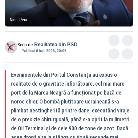
Ninel Peia
Realitatea din PSD
Scris de
Publicat:
6 iun. 2026, 20:05
Evenimentele din Portul Constanța au expus o
realitate de o gravitate înfiorătoare, cel mai mare
port de la Marea Neagră a funcționat pe bază de
noroc chior. O bombă plutitoare ucraineană s-a
plimbat nestingherită printre dane, executând viraje
de o precizie chirurgicală, până s-a oprit la milimetri
de Oil Terminal și de cele 900 de tone de azot. Dacă
acea dronă vira la stânga cu două secunde mai