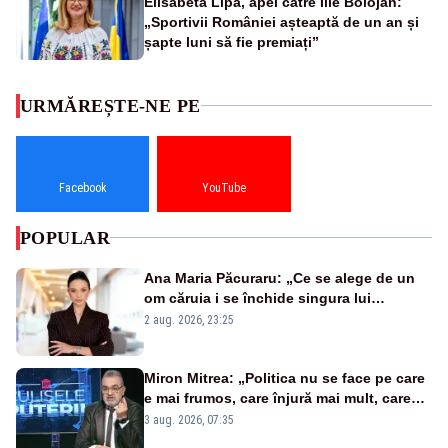
Elisabeta Lipă, apel către Ilie Bolojan:
„Sportivii României așteaptă de un an și
șapte luni să fie premiați”
URMĂREȘTE-NE PE
Facebook
YouTube
POPULAR
Ana Maria Păcuraru: „Ce se alege de un
om căruia i se închide singura lui
portiță?”
2 aug. 2026, 23:25
Miron Mitrea: „Politica nu se face pe care
e mai frumos, care înjură mai mult, care
țipă mai tare, ci pe proiecte”
3 aug. 2026, 07:35