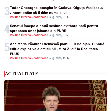
3
Tudor Gheorghe, omagiat în Craiova. Olguța Vasilescu:
„Intenționăm să îi dăm numele lui”
Politica Interna - nationala
-
3 aug. 2026, 07:45
4
Senatul începe o nouă sesiune extraordinară pentru
aprobarea unor jaloane din PNRR
Politica Interna - nationala
-
3 aug. 2026, 07:58
5
Ana Maria Păcuraru demască planul lui Bolojan. O nouă
ediție explozivă a emisiunii „Miza Zilei” la Realitatea
PLUS
Politica Interna - nationala
-
2 aug. 2026, 15:42
ACTUALITATE