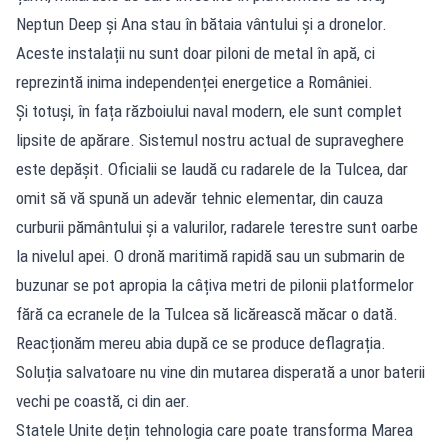
Neptun Deep și Ana stau în bătaia vântului și a dronelor.
Aceste instalații nu sunt doar piloni de metal în apă, ci
reprezintă inima independenței energetice a României.
Și totuși, în fața războiului naval modern, ele sunt complet
lipsite de apărare. Sistemul nostru actual de supraveghere
este depășit. Oficialii se laudă cu radarele de la Tulcea, dar
omit să vă spună un adevăr tehnic elementar, din cauza
curburii pământului și a valurilor, radarele terestre sunt oarbe
la nivelul apei. O dronă maritimă rapidă sau un submarin de
buzunar se pot apropia la câțiva metri de pilonii platformelor
fără ca ecranele de la Tulcea să licărească măcar o dată.
Reacționăm mereu abia după ce se produce deflagrația.
Soluția salvatoare nu vine din mutarea disperată a unor baterii
vechi pe coastă, ci din aer.
Statele Unite dețin tehnologia care poate transforma Marea