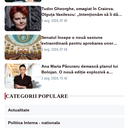
Tudor Gheorghe, omagiat în Craiova.
Olguța Vasilescu: „Intenționăm să îi dăm
numele lui”
3 aug. 2026, 07:45
Senatul începe o nouă sesiune
extraordinară pentru aprobarea unor
jaloane din PNRR
3 aug. 2026, 07:58
Ana Maria Păcuraru demască planul lui
Bolojan. O nouă ediție explozivă a
emisiunii „Miza Zilei” la Realitatea PLUS
2 aug. 2026, 15:42
CATEGORII POPULARE
Actualitate
Politica Interna - nationala