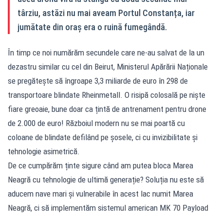
târziu, astăzi nu mai aveam Portul Constanța, iar
jumătate din oraș era o ruină fumegândă.
În timp ce noi numărăm secundele care ne-au salvat de la un
dezastru similar cu cel din Beirut, Ministerul Apărării Naționale
se pregătește să îngroape 3,3 miliarde de euro în 298 de
transportoare blindate Rheinmetall. O risipă colosală pe niște
fiare greoaie, bune doar ca țintă de antrenament pentru drone
de 2.000 de euro! Războiul modern nu se mai poartă cu
coloane de blindate defilând pe șosele, ci cu invizibilitate și
tehnologie asimetrică.
De ce cumpărăm ținte sigure când am putea bloca Marea
Neagră cu tehnologie de ultimă generație? Soluția nu este să
aducem nave mari și vulnerabile în acest lac numit Marea
Neagră, ci să implementăm sistemul american MK 70 Payload