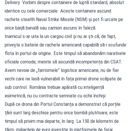
Delivery. Vorbim despre containere de luptă standard, absolut
identice cu cele comerciale. Aceste containere ascund
rachete stealth Naval Strike Missile (NSM) și pot fi urcate pe
orice barjă banală sau camion ascuns în faleză.
Inamicul s-ar uita la un cargou civil și nu ar ști că, de fapt,
privește o baterie de rachete americană capabilă să-i scufunde
flota în portul de origine. Este timpul să abandonăm narativele
oficiale comode, menite să ascundă incompetența din CSAT.
Avem nevoie de „fantomele” logistice americane, nu de fier
vechi care ne lasă vulnerabili în fața primei drone scăpate de
sub control. România trebuie apărată cu inteligență
asimetrică, nu cu contracte semnate cu ochii închiși.
După ce drona din Portul Constanța a demonstrat că porțile
țării sunt larg deschise pentru orice bombă plutitoare, este
timpul să privim mai departe, în larg. La 150 de kilometri de
țărm, miliardele de euro investite în platformele de foraj