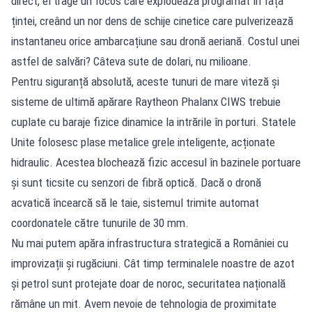
direct, el trage un focos care explodează programat în fața
țintei, creând un nor dens de schije cinetice care pulverizează
instantaneu orice ambarcațiune sau dronă aeriană. Costul unei
astfel de salvări? Câteva sute de dolari, nu milioane.
Pentru siguranță absolută, aceste tunuri de mare viteză și
sisteme de ultimă apărare Raytheon Phalanx CIWS trebuie
cuplate cu baraje fizice dinamice la intrările în porturi. Statele
Unite folosesc plase metalice grele inteligente, acționate
hidraulic. Acestea blochează fizic accesul în bazinele portuare
și sunt ticsite cu senzori de fibră optică. Dacă o dronă
acvatică încearcă să le taie, sistemul trimite automat
coordonatele către tunurile de 30 mm.
Nu mai putem apăra infrastructura strategică a României cu
improvizații și rugăciuni. Cât timp terminalele noastre de azot
și petrol sunt protejate doar de noroc, securitatea națională
rămâne un mit. Avem nevoie de tehnologia de proximitate