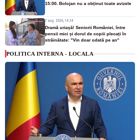
15:00. Bolojan nu a obținut toate avizele
7 aug. 2026, 14:34
Dramă uriașă! Seniorii României, între
pensii mici și dorul de copiii plecați în
străinătate: "Vin doar odată pe an"
POLITICA INTERNA - LOCALA