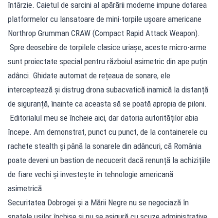
întârzie. Caietul de sarcini al apărării moderne impune dotarea
platformelor cu lansatoare de mini-torpile ușoare americane
Northrop Grumman CRAW (Compact Rapid Attack Weapon).
Spre deosebire de torpilele clasice uriașe, aceste micro-arme
sunt proiectate special pentru războiul asimetric din ape puțin
adânci. Ghidate automat de rețeaua de sonare, ele
interceptează și distrug drona subacvatică inamică la distanță
de siguranță, înainte ca aceasta să se poată apropia de piloni.
Editorialul meu se încheie aici, dar datoria autorităților abia
începe. Am demonstrat, punct cu punct, de la containerele cu
rachete stealth și până la sonarele din adâncuri, că România
poate deveni un bastion de necucerit dacă renunță la achizițiile
de fiare vechi și investește în tehnologie americană
asimetrică.
Securitatea Dobrogei și a Mării Negre nu se negociază în
spatele ușilor închise și nu se asigură cu scuze administrative.