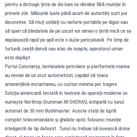
pentru a distruge ținte de doi bani va rămâne fără muniție în
primele zile. Măsurile luate până acum de autorități sunt pur
decorative. Să muți soldați cu rachete portabile pe diguri sau
să speri că blindatele de pe uscat vor nimeri o țintă mică ce se
deplasează rapid pe apă este o iluzie periculoasă. Pe timp de
furtună, ceață densă sau atac de noapte, operatorul uman
este depășit.
Portul Constanța, terminalele petroliere și platformele marine
au nevoie de un scut automatizat, capabil să toace
amenințările instantaneu, cu costuri minime per tragere.
Soluția americană testată în teatrele de operații moderne se
numește Northrop Grumman M-SHORAD, echipată cu tunul
automat de 30 mm Bushmaster. Aceste stații de luptă
complet telecomandate și ghidate optic folosesc muniție
inteligentă de tip Airburst. Tunul nu trebuie să lovească drona