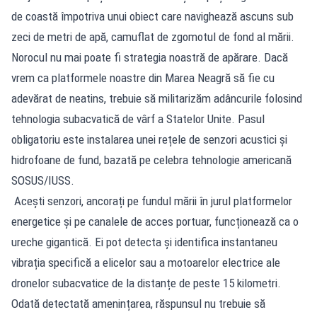
de coastă împotriva unui obiect care navighează ascuns sub
zeci de metri de apă, camuflat de zgomotul de fond al mării.
Norocul nu mai poate fi strategia noastră de apărare. Dacă
vrem ca platformele noastre din Marea Neagră să fie cu
adevărat de neatins, trebuie să militarizăm adâncurile folosind
tehnologia subacvatică de vârf a Statelor Unite. Pasul
obligatoriu este instalarea unei rețele de senzori acustici și
hidrofoane de fund, bazată pe celebra tehnologie americană
SOSUS/IUSS.
Acești senzori, ancorați pe fundul mării în jurul platformelor
energetice și pe canalele de acces portuar, funcționează ca o
ureche gigantică. Ei pot detecta și identifica instantaneu
vibrația specifică a elicelor sau a motoarelor electrice ale
dronelor subacvatice de la distanțe de peste 15 kilometri.
Odată detectată amenințarea, răspunsul nu trebuie să