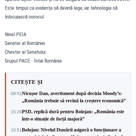
Este timpul ca evidența să devină lege, iar tehnologia să
înlocuiască norocul.
Ninel PEIA
Senator al României
Chestor al Senatului
Grupul PACE - Întai România
CITEȘTE ȘI
Nicușor Dan, avertisment după decizia Moody’s:
08:51
„România trebuie să revină la creștere economică”
PSD, replică dură pentru Bolojan: „România este
15:26
într-o situație de forță majoră”
Bolojan: Nivelul Dunării asigură o funcționare a
10:51