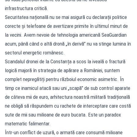
infrastructura critică.
Securitatea națională nu se mai asigură cu declarații politice
corecte și telefoane de avertizare primite în ultimul minut de
la vecini. Avem nevoie de tehnologia americană SeaGuardian
acum, până când o altă dronă „în derivă” nu va stinge lumina în
sectorul energetic românesc.
Scandalul dronei de la Constanța a scos la iveală o fractură
logică majoră în strategia de apărare a României, suntem
complet nepregătiți pentru războiul economic asimetric. În
timp ce inamicul atacă sau uni „scapă” de sub control aparate
de câteva mii de euro, arhitectura noastră militară tradițională
ne obligă să răspundem cu rachete de interceptare care costă
sute de mii sau milioane de euro bucata. Este un paradox
matematic falimentar.
Într-un conflict de uzură, o armată care consumă milioane