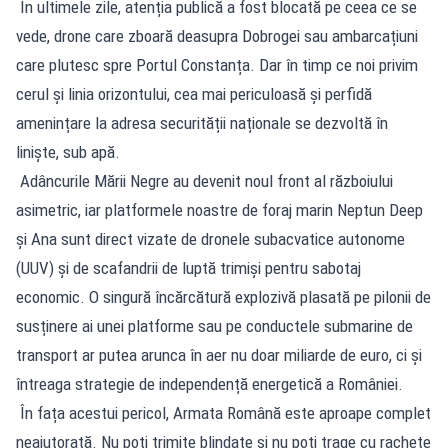
În ultimele zile, atenția publică a fost blocată pe ceea ce se
vede, drone care zboară deasupra Dobrogei sau ambarcațiuni
care plutesc spre Portul Constanța. Dar în timp ce noi privim
cerul și linia orizontului, cea mai periculoasă și perfidă
amenințare la adresa securității naționale se dezvoltă în
liniște, sub apă.
Adâncurile Mării Negre au devenit noul front al războiului
asimetric, iar platformele noastre de foraj marin Neptun Deep
și Ana sunt direct vizate de dronele subacvatice autonome
(UUV) și de scafandrii de luptă trimiși pentru sabotaj
economic. O singură încărcătură explozivă plasată pe pilonii de
susținere ai unei platforme sau pe conductele submarine de
transport ar putea arunca în aer nu doar miliarde de euro, ci și
întreaga strategie de independență energetică a României.
În fața acestui pericol, Armata Română este aproape complet
neajutorată. Nu poți trimite blindate și nu poți trage cu rachete