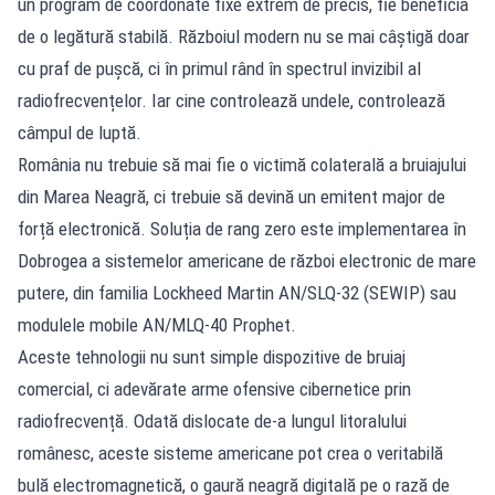
un program de coordonate fixe extrem de precis, fie beneficia
de o legătură stabilă. Războiul modern nu se mai câștigă doar
cu praf de pușcă, ci în primul rând în spectrul invizibil al
radiofrecvențelor. Iar cine controlează undele, controlează
câmpul de luptă.
România nu trebuie să mai fie o victimă colaterală a bruiajului
din Marea Neagră, ci trebuie să devină un emitent major de
forță electronică. Soluția de rang zero este implementarea în
Dobrogea a sistemelor americane de război electronic de mare
putere, din familia Lockheed Martin AN/SLQ-32 (SEWIP) sau
modulele mobile AN/MLQ-40 Prophet.
Aceste tehnologii nu sunt simple dispozitive de bruiaj
comercial, ci adevărate arme ofensive cibernetice prin
radiofrecvență. Odată dislocate de-a lungul litoralului
românesc, aceste sisteme americane pot crea o veritabilă
bulă electromagnetică, o gaură neagră digitală pe o rază de