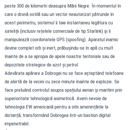
peste 300 de kilometri deasupra Mării Negre. În momentul în
care o dronă ostilă sau un vector neautorizat pătrunde în
acest perimetru, sistemul îi taie instantaneu legătura cu
sateliții (inclusiv rețelele comerciale de tip Starlink) și îi
manipulează coordonatele GPS (spoofing). Aparatul inamic
devine complet orb și inert, prăbușindu-se în apă cu mult
înainte de a se apropia de apele noastre teritoriale sau de
depozitele strategice de azot și petrol.
Adevărata apărare a Dobrogei nu se face așteptând telefoane
de alertă de la vecini cu zece minute înainte de explozie. Se
face preluând controlul asupra spațiului aerian și maritim prin
superioritate tehnologică asimetrică. Avem nevoie de
tehnologia EW americană pentru a orbi amenințările la
distanță, transformând Dobrogea într-un bastion digital
impenetrabil.