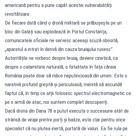
americană pentru a pune capăt acestei vulnerabilități
revoltătoare.
De fiecare dată când o dronă militară se prăbușește pe un
bloc din Galați sau explodează în Portul Constanța,
comunicatele oficiale ne servesc aceeași scuză obosită,
„aparatul a intrat în derivă din cauza bruiajului rusesc”.
Autoritățile ne vorbesc despre bruiaj, deviere cinetică, ca
despre o calamitate naturală, o fatalitate în fața căreia
România poate doar să ridice neputincioasă din umeri. Este o
narativă profund greșită și periculoasă, menită să ascundă
faptul că, în timp ce alții folosesc spectrul electromagnetic ca
pe o armă de atac, noi suntem complet descoperiți.
Dacă drona din Dana 78 a putut executa o succesiune atât de
strânsă de viraje printre porți și balize, este clar pentru orice
specialist că nu plutea inertă, purtată de valuri. Ea fie rula pe