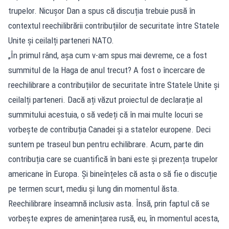
trupelor. Nicușor Dan a spus că discuția trebuie pusă în
contextul reechilibrării contribuțiilor de securitate între Statele
Unite și ceilalți parteneri NATO.
„În primul rând, așa cum v-am spus mai devreme, ce a fost
summitul de la Haga de anul trecut? A fost o încercare de
reechilibrare a contribuțiilor de securitate între Statele Unite și
ceilalți parteneri. Dacă ați văzut proiectul de declarație al
summitului acestuia, o să vedeți că în mai multe locuri se
vorbește de contribuția Canadei și a statelor europene. Deci
suntem pe traseul bun pentru echilibrare. Acum, parte din
contribuția care se cuantifică în bani este și prezența trupelor
americane în Europa. Și bineînțeles că asta o să fie o discuție
pe termen scurt, mediu și lung din momentul ăsta.
Reechilibrare înseamnă inclusiv asta. Însă, prin faptul că se
vorbește expres de amenințarea rusă, eu, în momentul acesta,