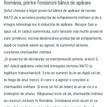
România, printre fondatorii băncii de apărare
Șeful statului a legat proiectul băncii de apărare de nevoia
NATO de a accelera producția de echipamente militare și de a
integra tehnologii noi în industria de apărare. Nicușor Dan a
spus că, în cadrul summitului, sunt lansate mai multe proiecte
care urmăresc tocmai dinamizarea producției de echipamente,
după ce statele aliate au agreat, la summitul anterior,
creșterea cheltuielilor militare.
„În proiectul de declarație se menționează unitate, articol 5,
da? Adică apărarea colectivă întregului teritoriu NATO și
legătura transatlantică. Este un summit la un an după cel de
la Haga de anul trecut, în care s-a agreat o creștere a
cheltuielilor militare. Și este un fel de bilanț la un an ce s-a
întâmplat de atunci. Răspunsul este că da, cheltuielile militare
au crescut, inclusiv în România. Întrebarea este acum în ce