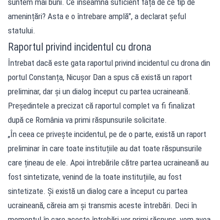
suntem mai buni. Ce înseamnă suficient față de ce tip de
amenințări? Asta e o întrebare amplă”, a declarat șeful
statului.
Raportul privind incidentul cu drona
Întrebat dacă este gata raportul privind incidentul cu drona din
portul Constanța, Nicușor Dan a spus că există un raport
preliminar, dar și un dialog început cu partea ucraineană.
Președintele a precizat că raportul complet va fi finalizat
după ce România va primi răspunsurile solicitate.
„În ceea ce privește incidentul, pe de o parte, există un raport
preliminar în care toate instituțiile au dat toate răspunsurile
care țineau de ele. Apoi întrebările către partea ucraineană au
fost sintetizate, venind de la toate instituțiile, au fost
sintetizate. Și există un dialog care a început cu partea
ucraineană, căreia am și transmis aceste întrebări. Deci în
momentul în care aceste întrebări vor primi răspuns, vom avea