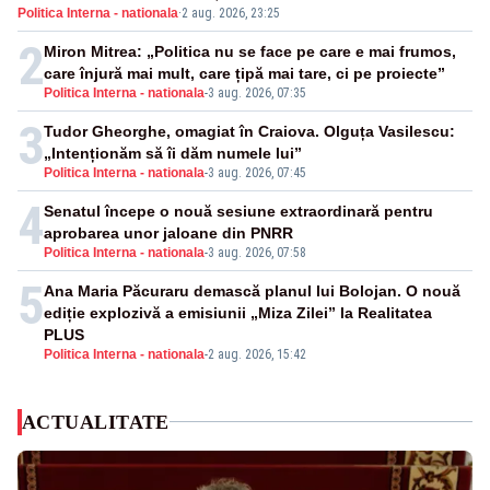
Politica Interna - nationala
·
2 aug. 2026, 23:25
2
Miron Mitrea: „Politica nu se face pe care e mai frumos,
care înjură mai mult, care țipă mai tare, ci pe proiecte”
Politica Interna - nationala
-
3 aug. 2026, 07:35
3
Tudor Gheorghe, omagiat în Craiova. Olguța Vasilescu:
„Intenționăm să îi dăm numele lui”
Politica Interna - nationala
-
3 aug. 2026, 07:45
4
Senatul începe o nouă sesiune extraordinară pentru
aprobarea unor jaloane din PNRR
Politica Interna - nationala
-
3 aug. 2026, 07:58
5
Ana Maria Păcuraru demască planul lui Bolojan. O nouă
ediție explozivă a emisiunii „Miza Zilei” la Realitatea
PLUS
Politica Interna - nationala
-
2 aug. 2026, 15:42
ACTUALITATE