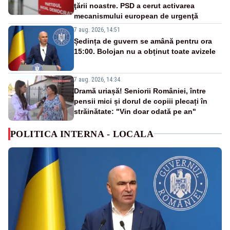
ţării noastre. PSD a cerut activarea
mecanismului european de urgenţă
7 aug. 2026, 14:51
Ședința de guvern se amână pentru ora
15:00. Bolojan nu a obținut toate avizele
7 aug. 2026, 14:34
Dramă uriașă! Seniorii României, între
pensii mici și dorul de copiii plecați în
străinătate: "Vin doar odată pe an"
POLITICA INTERNA - LOCALA