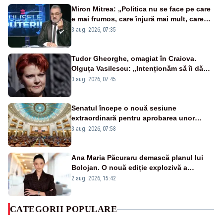
Miron Mitrea: „Politica nu se face pe care
e mai frumos, care înjură mai mult, care
țipă mai tare, ci pe proiecte”
3 aug. 2026, 07:35
Tudor Gheorghe, omagiat în Craiova.
Olguța Vasilescu: „Intenționăm să îi dăm
numele lui”
3 aug. 2026, 07:45
Senatul începe o nouă sesiune
extraordinară pentru aprobarea unor
jaloane din PNRR
3 aug. 2026, 07:58
Ana Maria Păcuraru demască planul lui
Bolojan. O nouă ediție explozivă a
emisiunii „Miza Zilei” la Realitatea PLUS
2 aug. 2026, 15:42
CATEGORII POPULARE