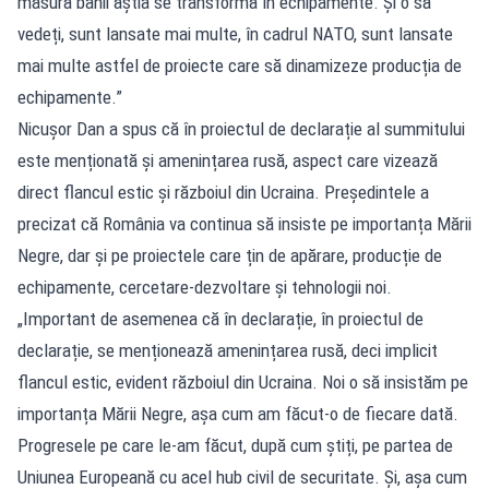
măsură banii ăștia se transformă în echipamente. Și o să
vedeți, sunt lansate mai multe, în cadrul NATO, sunt lansate
mai multe astfel de proiecte care să dinamizeze producția de
echipamente.”
Nicușor Dan a spus că în proiectul de declarație al summitului
este menționată și amenințarea rusă, aspect care vizează
direct flancul estic și războiul din Ucraina. Președintele a
precizat că România va continua să insiste pe importanța Mării
Negre, dar și pe proiectele care țin de apărare, producție de
echipamente, cercetare-dezvoltare și tehnologii noi.
„Important de asemenea că în declarație, în proiectul de
declarație, se menționează amenințarea rusă, deci implicit
flancul estic, evident războiul din Ucraina. Noi o să insistăm pe
importanța Mării Negre, așa cum am făcut-o de fiecare dată.
Progresele pe care le-am făcut, după cum știți, pe partea de
Uniunea Europeană cu acel hub civil de securitate. Și, așa cum