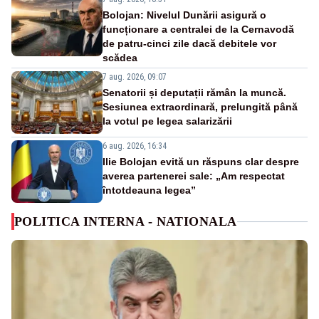
Bolojan: Nivelul Dunării asigură o
funcționare a centralei de la Cernavodă
de patru-cinci zile dacă debitele vor
scădea
7 aug. 2026, 09:07
Senatorii și deputații rămân la muncă.
Sesiunea extraordinară, prelungită până
la votul pe legea salarizării
6 aug. 2026, 16:34
Ilie Bolojan evită un răspuns clar despre
averea partenerei sale: „Am respectat
întotdeauna legea”
POLITICA INTERNA - NATIONALA