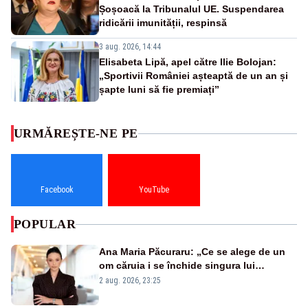
Șoșoacă la Tribunalul UE. Suspendarea
ridicării imunității, respinsă
3 aug. 2026, 14:44
Elisabeta Lipă, apel către Ilie Bolojan:
„Sportivii României așteaptă de un an și
șapte luni să fie premiați”
URMĂREȘTE-NE PE
Facebook
YouTube
POPULAR
Ana Maria Păcuraru: „Ce se alege de un
om căruia i se închide singura lui
portiță?”
2 aug. 2026, 23:25