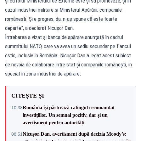
și că rolul Ministerului de Externe este și să promoveze, și în
cazul industriei militare și Ministerul Apărării, companiile
românești. Și e progres, da, n-aș spune că este foarte
departe”, a declarat Nicușor Dan.
Întrebarea a vizat și banca de apărare anunțată în cadrul
summitului NATO, care va avea un sediu secundar pe flancul
estic, inclusiv în România. Nicușor Dan a legat acest subiect
de nevoia de colaborare între stat și companiile românești, în
special în zona industriei de apărare.
CITEȘTE ȘI
România își păstrează ratingul recomandat
10:38
investițiilor. Un semnal pozitiv, dar și un
avertisment pentru autorități
Nicușor Dan, avertisment după decizia Moody’s:
08:51