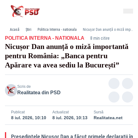
Acasă
Știri
Politica Interna - nationala
Nicușor Dan anunță o miză importantă pentru România: „Banca pentru Apărare va avea sediu la București”
·
POLITICA INTERNA - NATIONALA
8 min citire
Nicușor Dan anunță o miză importantă
pentru România: „Banca pentru
Apărare va avea sediu la București”
Scris de
Realitatea din PSD
Publicat
Actualizat
Sursă
8 iul. 2026, 10:10
8 iul. 2026, 10:13
Realitatea.net
Președintele Nicușor Dan a făcut primele declarații în