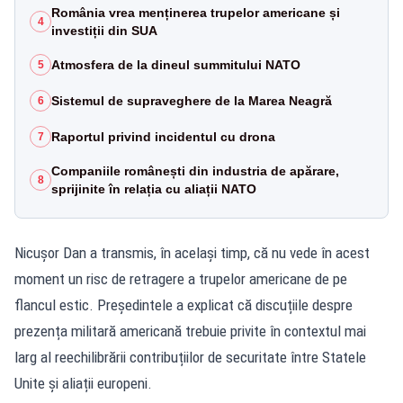
România vrea menținerea trupelor americane și
4
investiții din SUA
Atmosfera de la dineul summitului NATO
5
Sistemul de supraveghere de la Marea Neagră
6
Raportul privind incidentul cu drona
7
Companiile românești din industria de apărare,
8
sprijinite în relația cu aliații NATO
Nicușor Dan a transmis, în același timp, că nu vede în acest
moment un risc de retragere a trupelor americane de pe
flancul estic. Președintele a explicat că discuțiile despre
prezența militară americană trebuie privite în contextul mai
larg al reechilibrării contribuțiilor de securitate între Statele
Unite și aliații europeni.