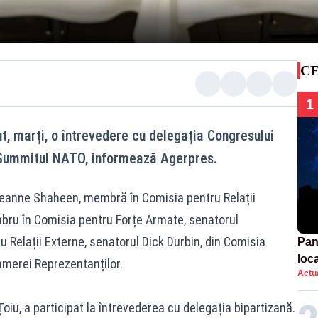
CE
1
t, marți, o întrevedere cu delegația Congresului
a Summitul NATO, informează Agerpres.
Jeanne Shaheen, membră în Comisia pentru Relații
bru în Comisia pentru Forțe Armate, senatorul
 Relații Externe, senatorul Dick Durbin, din Comisia
Pan
loca
amerei Reprezentanților.
Actua
sema
afe
oiu, a participat la întrevederea cu delegația bipartizană.