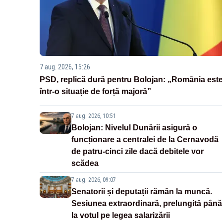
7 aug. 2026, 15:26
PSD, replică dură pentru Bolojan: „România est
într-o situație de forță majoră”
7 aug. 2026, 10:51
Bolojan: Nivelul Dunării asigură o
funcționare a centralei de la Cernavodă
de patru-cinci zile dacă debitele vor
scădea
7 aug. 2026, 09:07
Senatorii și deputații rămân la muncă.
Sesiunea extraordinară, prelungită până
la votul pe legea salarizării