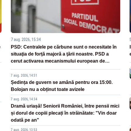
7 aug. 2026, 15:34
e
PSD: Centralele pe cărbune sunt o necesitate în
situaţia de forţă majoră a ţării noastre. PSD a
cerut activarea mecanismului european de
urgenţă
7 aug. 2026, 14:51
Ședința de guvern se amână pentru ora 15:00.
Bolojan nu a obținut toate avizele
7 aug. 2026, 14:34
Dramă uriașă! Seniorii României, între pensii mici
și dorul de copiii plecați în străinătate: "Vin doar
odată pe an"
7 aug. 2026, 13:53