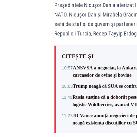
Președintele Nicușor Dan a aterizat 
NATO. Nicușor Dan și Mirabela Grădinar
șefii de stat și de guvern și partene
Republicii Turcia, Recep Tayyip Erdo
CITEȘTE ȘI
ANSVSA a negociat, la Ankara, 
10:57
carcaselor de ovine și bovine
Trump neagă că SUA se confru
08:03
Rusia susține că a doborât pes
11:43
logistic Wildberries, avariat 
JD Vance anunță negocieri de pa
11:27
neagă existența discuțiilor cu 