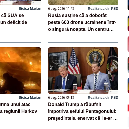
Stoica Marian
6 aug. 2026, 11:43
Realitatea din PSD
 că SUA se
Rusia susține că a doborât
un deficit de
peste 600 drone ucrainene într-
o singură noapte. Un centru
logistic Wildberries, avariat
VIDEO
Stoica Marian
6 aug. 2026, 09:13
Realitatea din PSD
 urma unui atac
Donald Trump a răbufnit
a regiunii Harkov
împotriva șefului Pentagonului:
președintele, enervat că i s-ar fi
ascuns penuria de rachete –