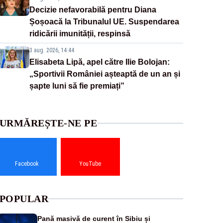
Decizie nefavorabilă pentru Diana
Șoșoacă la Tribunalul UE. Suspendarea
ridicării imunității, respinsă
3 aug. 2026, 14:44
Elisabeta Lipă, apel către Ilie Bolojan:
„Sportivii României așteaptă de un an și
șapte luni să fie premiați”
URMĂREȘTE-NE PE
Facebook
YouTube
POPULAR
Pană masivă de curent în Sibiu și