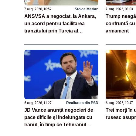
7 aug. 2026, 10:57
Stoica Marian
7 aug. 2026, 08:03
ANSVSA a negociat, la Ankara,
Trump neagă
un acord pentru facilitarea
confruntă cu 
tranzitului prin Turcia al
armament
carcaselor de ovine și bovine
6 aug. 2026, 11:27
Realitatea din PSD
6 aug. 2026, 10:47
JD Vance anunță negocieri de
Trei morți în
pace dificile și îndelungate cu
rusesc asupr
Iranul, în timp ce Teheranul
neagă existența discuțiilor cu