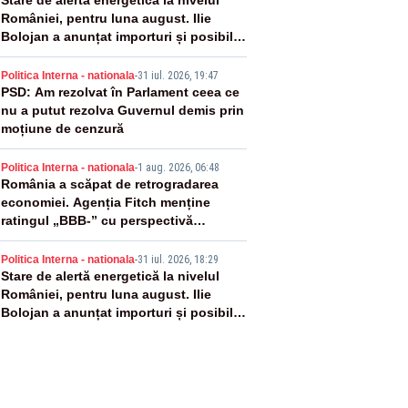
2
Stare de alertă energetică la nivelul
României, pentru luna august. Ilie
Bolojan a anunțat importuri și posibile
restricții – VIDEO
3
Politica Interna - nationala
-
31 iul. 2026, 19:47
PSD: Am rezolvat în Parlament ceea ce
nu a putut rezolva Guvernul demis prin
moțiune de cenzură
4
Politica Interna - nationala
-
1 aug. 2026, 06:48
România a scăpat de retrogradarea
economiei. Agenția Fitch menține
ratingul „BBB-” cu perspectivă
negativă
5
Politica Interna - nationala
-
31 iul. 2026, 18:29
Stare de alertă energetică la nivelul
României, pentru luna august. Ilie
Bolojan a anunțat importuri și posibile
restricții – VIDEO