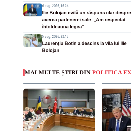
6 aug. 2026, 16:34
Ilie Bolojan evită un răspuns clar despre
averea partenerei sale: „Am respectat
întotdeauna legea”
5 aug. 2026, 22:15
Laurențiu Botin a descins la vila lui Ilie
Bolojan
MAI MULTE ȘTIRI DIN
POLITICA E