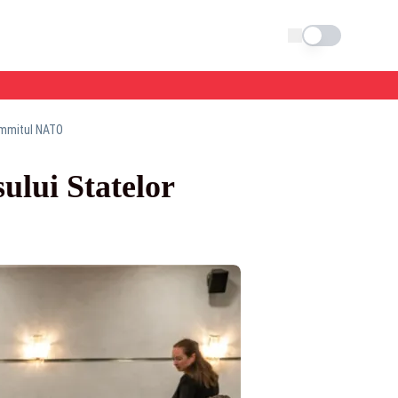
Schimba tema
Summitul NATO
ului Statelor