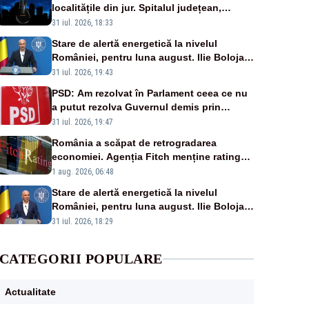
localitățile din jur. Spitalul județean,
semafoarele, rețelele de telefonie, grav
31 iul. 2026, 18:33
afectate
Stare de alertă energetică la nivelul
României, pentru luna august. Ilie Bolojan
a anunțat importuri și posibile restricții –
31 iul. 2026, 19:43
VIDEO
PSD: Am rezolvat în Parlament ceea ce nu
a putut rezolva Guvernul demis prin
moțiune de cenzură
31 iul. 2026, 19:47
România a scăpat de retrogradarea
economiei. Agenția Fitch menține ratingul
„BBB-” cu perspectivă negativă
1 aug. 2026, 06:48
Stare de alertă energetică la nivelul
României, pentru luna august. Ilie Bolojan
a anunțat importuri și posibile restricții –
31 iul. 2026, 18:29
VIDEO
CATEGORII POPULARE
Actualitate