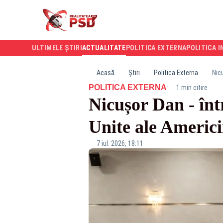
ULTIMELE ȘTIRI
ACTUALITATE
POLITICA EXTERNA
POLITICA I
Acasă
Știri
Politica Externa
Nic
·
POLITICA EXTERNA
1 min citire
Nicușor Dan - înt
Unite ale Americ
7 iul. 2026, 18:11