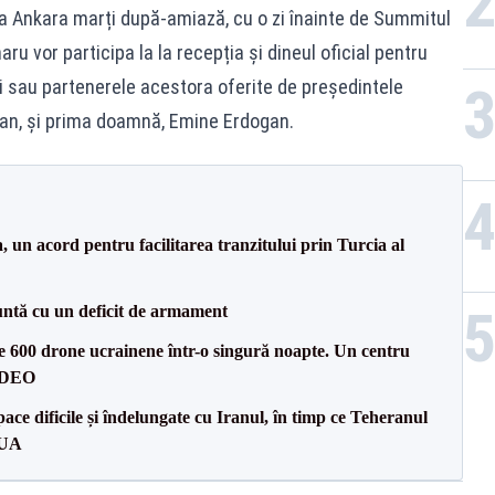
la Ankara marți după-amiază, cu o zi înainte de Summitul
u vor participa la la recepția și dineul oficial pentru
rii sau partenerele acestora oferite de președintele
gan, și prima doamnă, Emine Erdogan.
un acord pentru facilitarea tranzitului prin Turcia al
ntă cu un deficit de armament
te 600 drone ucrainene într-o singură noapte. Un centru
VIDEO
ce dificile și îndelungate cu Iranul, în timp ce Teheranul
SUA