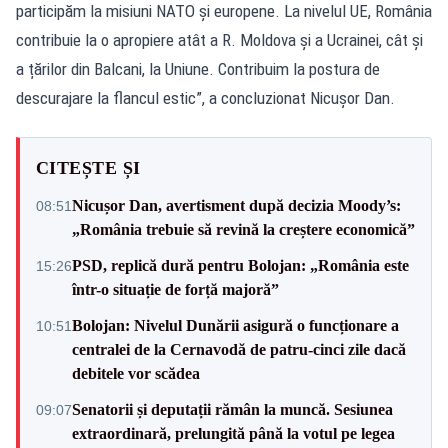
participăm la misiuni NATO și europene. La nivelul UE, România
contribuie la o apropiere atât a R. Moldova și a Ucrainei, cât și
a țărilor din Balcani, la Uniune. Contribuim la postura de
descurajare la flancul estic”, a concluzionat Nicușor Dan.
CITEȘTE ȘI
Nicușor Dan, avertisment după decizia Moody’s:
08:51
„România trebuie să revină la creștere economică”
PSD, replică dură pentru Bolojan: „România este
15:26
într-o situație de forță majoră”
Bolojan: Nivelul Dunării asigură o funcționare a
10:51
centralei de la Cernavodă de patru-cinci zile dacă
debitele vor scădea
Senatorii și deputații rămân la muncă. Sesiunea
09:07
extraordinară, prelungită până la votul pe legea