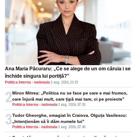
Ana Maria Păcuraru: „Ce se alege de un om căruia i se
închide singura lui portiță?”
Politica Interna - nationala
·
2 aug. 2026, 23:25
2
Miron Mitrea: „Politica nu se face pe care e mai frumos,
care înjură mai mult, care țipă mai tare, ci pe proiecte”
Politica Interna - nationala
-
3 aug. 2026, 07:35
3
Tudor Gheorghe, omagiat în Craiova. Olguța Vasilescu:
„Intenționăm să îi dăm numele lui”
Politica Interna - nationala
-
3 aug. 2026, 07:45