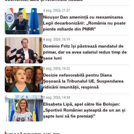
4 aug. 2026, 21:27
Nicușor Dan amenință cu reexaminarea
Legii decarbonizării: „România nu poate
pierde miliarde din PNRR”
4 aug. 2026, 16:19
Dominic Fritz își păstrează mandatul de
primar, dar va avea salariul redus timp de
șase luni
3 aug. 2026, 16:22
Decizie nefavorabilă pentru Diana
Șoșoacă la Tribunalul UE. Suspendarea
ridicării imunității, respinsă
3 aug. 2026, 14:44
Elisabeta Lipă, apel către Ilie Bolojan:
„Sportivii României așteaptă de un an și
șapte luni să fie premiați”