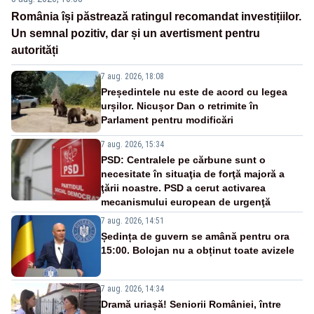
România își păstrează ratingul recomandat investițiilor.
Un semnal pozitiv, dar și un avertisment pentru
autorități
7 aug. 2026, 18:08
Președintele nu este de acord cu legea
urșilor. Nicușor Dan o retrimite în
Parlament pentru modificări
7 aug. 2026, 15:34
PSD: Centralele pe cărbune sunt o
necesitate în situaţia de forţă majoră a
ţării noastre. PSD a cerut activarea
mecanismului european de urgenţă
7 aug. 2026, 14:51
Ședința de guvern se amână pentru ora
15:00. Bolojan nu a obținut toate avizele
7 aug. 2026, 14:34
Dramă uriașă! Seniorii României, între