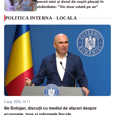
pensii mici și dorul de copiii plecați în
străinătate: "Vin doar odată pe an"
POLITICA INTERNA - LOCALA
5 aug. 2026, 16:11
Ilie Bolojan, discuții cu mediul de afaceri despre
economie, taxe și reformele fiscale