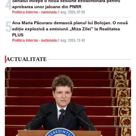
4
Senatul începe o nouă sesiune extraordinară pentru
aprobarea unor jaloane din PNRR
Politica Interna - nationala
-
3 aug. 2026, 07:58
5
Ana Maria Păcuraru demască planul lui Bolojan. O nouă
ediție explozivă a emisiunii „Miza Zilei” la Realitatea
PLUS
Politica Interna - nationala
-
2 aug. 2026, 15:42
ACTUALITATE