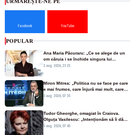
URMĂREȘTE-NE PE
Facebook
YouTube
POPULAR
Ana Maria Păcuraru: „Ce se alege de un
om căruia i se închide singura lui
portiță?”
2 aug. 2026, 23:25
Miron Mitrea: „Politica nu se face pe care
e mai frumos, care înjură mai mult, care
țipă mai tare, ci pe proiecte”
3 aug. 2026, 07:35
Tudor Gheorghe, omagiat în Craiova.
Olguța Vasilescu: „Intenționăm să îi dăm
numele lui”
3 aug. 2026, 07:45