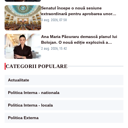
Senatul începe o nouă sesiune
extraordinară pentru aprobarea unor
jaloane din PNRR
3 aug. 2026, 07:58
Ana Maria Păcuraru demască planul lui
Bolojan. O nouă ediție explozivă a
emisiunii „Miza Zilei” la Realitatea PLUS
2 aug. 2026, 15:42
CATEGORII POPULARE
Actualitate
Politica Interna - nationala
Politica Interna - locala
Politica Externa