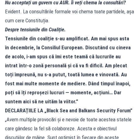
Nu acceptați un guvern cu AUR. Îi veți chema la consultări?
Evident. La consultările formale voi chema toate partidele, așa
cum cere Constituția.
Despre tensiunile din Coaliție.
Tensiunile din coaliție s-au amplificat. Am mai spus asta
în decembrie, la Consiliul European. Discutând cu cineva
de acolo, i-am spus că îmi este teamă că lucrurile au
intrat într-o zonă personală și că va fi dificil. Am plecat
toți împreună, nu s-a putut, toată lumea e vinovată. Au
fost mai multe momente de mediere. Dând timpul înapoi,
poți să îți reproșezi lucruri — momente, acțiuni… Dar
suntem aici să ne uităm la viitor.”
DECLARAȚIILE LA „Black Sea and Balkans Security Forum”
„Avem multiple provocări și e nevoie de toate acestea statele
care gândesc la fel să colaboreze. Acesta e obiectivul
discuțiilor de mâine. Sunt optimist în fiecare din aceste