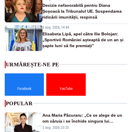
Decizie nefavorabilă pentru Diana
Șoșoacă la Tribunalul UE. Suspendarea
ridicării imunității, respinsă
3 aug. 2026, 14:44
Elisabeta Lipă, apel către Ilie Bolojan:
„Sportivii României așteaptă de un an și
șapte luni să fie premiați”
URMĂREȘTE-NE PE
Facebook
YouTube
POPULAR
Ana Maria Păcuraru: „Ce se alege de un
om căruia i se închide singura lui
portiță?”
2 aug. 2026, 23:25