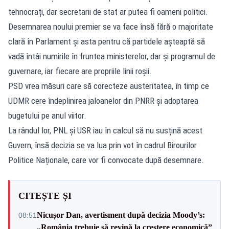
tehnocrați, dar secretarii de stat ar putea fi oameni politici.
Desemnarea noului premier se va face însă fără o majoritate
clară în Parlament și asta pentru că partidele așteaptă să
vadă întâi numirile în fruntea ministerelor, dar și programul de
guvernare, iar fiecare are propriile linii roșii.
PSD vrea măsuri care să corecteze austeritatea, în timp ce
UDMR cere îndeplinirea jaloanelor din PNRR și adoptarea
bugetului pe anul viitor.
La rândul lor, PNL și USR iau în calcul să nu susțină acest
Guvern, însă decizia se va lua prin vot în cadrul Birourilor
Politice Naționale, care vor fi convocate după desemnare.
CITEȘTE ȘI
Nicușor Dan, avertisment după decizia Moody’s:
08:51
„România trebuie să revină la creștere economică”