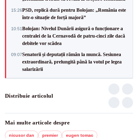
PSD, replică dură pentru Bolojan: „România este
15:26
într-o situație de forță majoră”
Bolojan: Nivelul Dunării asigură o funcționare a
10:51
centralei de la Cernavodă de patru-cinci zile dacă
debitele vor scădea
Senatorii și deputații rămân la muncă. Sesiunea
09:07
extraordinară, prelungită până la votul pe legea
salarizării
Distribuie articolul
Mai multe articole despre
nicusor dan
premier
eugen tomac