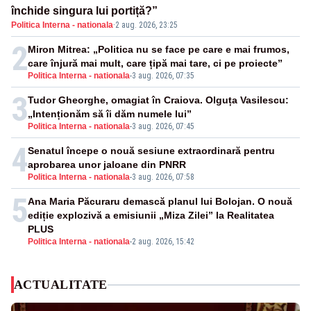
închide singura lui portiță?”
Politica Interna - nationala
·
2 aug. 2026, 23:25
2
Miron Mitrea: „Politica nu se face pe care e mai frumos,
care înjură mai mult, care țipă mai tare, ci pe proiecte”
Politica Interna - nationala
-
3 aug. 2026, 07:35
3
Tudor Gheorghe, omagiat în Craiova. Olguța Vasilescu:
„Intenționăm să îi dăm numele lui”
Politica Interna - nationala
-
3 aug. 2026, 07:45
4
Senatul începe o nouă sesiune extraordinară pentru
aprobarea unor jaloane din PNRR
Politica Interna - nationala
-
3 aug. 2026, 07:58
5
Ana Maria Păcuraru demască planul lui Bolojan. O nouă
ediție explozivă a emisiunii „Miza Zilei” la Realitatea
PLUS
Politica Interna - nationala
-
2 aug. 2026, 15:42
ACTUALITATE