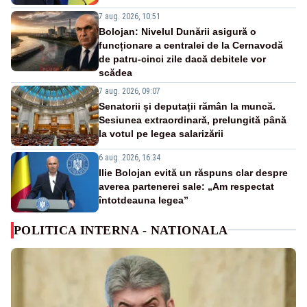
7 aug. 2026, 10:51
Bolojan: Nivelul Dunării asigură o
funcționare a centralei de la Cernavodă
de patru-cinci zile dacă debitele vor
scădea
7 aug. 2026, 09:07
Senatorii și deputații rămân la muncă.
Sesiunea extraordinară, prelungită până
la votul pe legea salarizării
6 aug. 2026, 16:34
Ilie Bolojan evită un răspuns clar despre
averea partenerei sale: „Am respectat
întotdeauna legea”
POLITICA INTERNA - NATIONALA