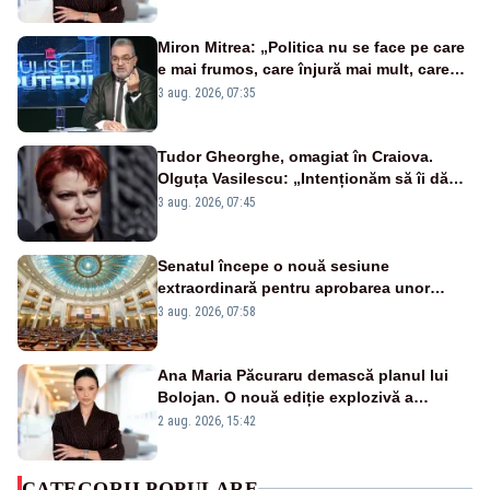
Miron Mitrea: „Politica nu se face pe care
e mai frumos, care înjură mai mult, care
țipă mai tare, ci pe proiecte”
3 aug. 2026, 07:35
Tudor Gheorghe, omagiat în Craiova.
Olguța Vasilescu: „Intenționăm să îi dăm
numele lui”
3 aug. 2026, 07:45
Senatul începe o nouă sesiune
extraordinară pentru aprobarea unor
jaloane din PNRR
3 aug. 2026, 07:58
Ana Maria Păcuraru demască planul lui
Bolojan. O nouă ediție explozivă a
emisiunii „Miza Zilei” la Realitatea PLUS
2 aug. 2026, 15:42
CATEGORII POPULARE