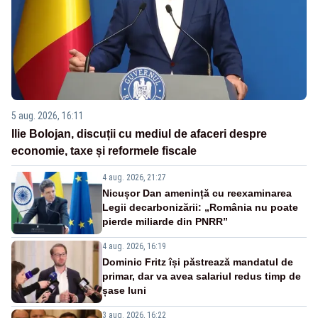
5 aug. 2026, 16:11
Ilie Bolojan, discuții cu mediul de afaceri despre
economie, taxe și reformele fiscale
4 aug. 2026, 21:27
Nicușor Dan amenință cu reexaminarea
Legii decarbonizării: „România nu poate
pierde miliarde din PNRR”
4 aug. 2026, 16:19
Dominic Fritz își păstrează mandatul de
primar, dar va avea salariul redus timp de
șase luni
3 aug. 2026, 16:22