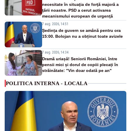
necesitate în situaţia de forţă majoră a
ţării noastre. PSD a cerut activarea
mecanismului european de urgenţă
7 aug. 2026, 14:51
Ședința de guvern se amână pentru ora
15:00. Bolojan nu a obținut toate avizele
7 aug. 2026, 14:34
Dramă uriașă! Seniorii României, între
pensii mici și dorul de copiii plecați în
străinătate: "Vin doar odată pe an"
POLITICA INTERNA - LOCALA