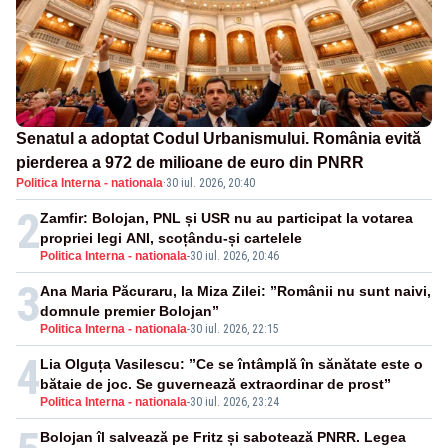
Senatul a adoptat Codul Urbanismului. România evită
pierderea a 972 de milioane de euro din PNRR
Politica Interna - nationala
·
30 iul. 2026, 20:40
2
Zamfir: Bolojan, PNL și USR nu au participat la votarea
propriei legi ANI, scoțându-și cartelele
Politica Interna - nationala
-
30 iul. 2026, 20:46
3
Ana Maria Păcuraru, la Miza Zilei: ”Românii nu sunt naivi,
domnule premier Bolojan”
Politica Interna - nationala
-
30 iul. 2026, 22:15
4
Lia Olguța Vasilescu: ”Ce se întâmplă în sănătate este o
bătaie de joc. Se guvernează extraordinar de prost”
Politica Interna - nationala
-
30 iul. 2026, 23:24
Bolojan îl salvează pe Fritz și sabotează PNRR. Legea