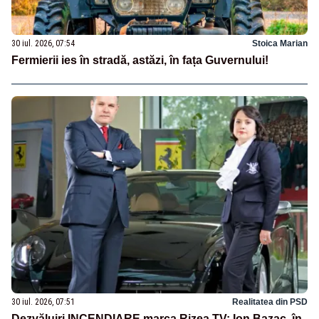
30 iul. 2026, 07:54
Stoica Marian
Fermierii ies în stradă, astăzi, în fața Guvernului!
30 iul. 2026, 07:51
Realitatea din PSD
Dezvăluiri INCENDIARE marca Rizea TV: Ion Bazac, în