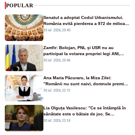
POPULAR
Senatul a adoptat Codul Urbanismului.
România evită pierderea a 972 de milioane
de euro din PNRR
30 iul. 2026, 20:40
Zamfir: Bolojan, PNL și USR nu au
participat la votarea propriei legi ANI,
scoțându-și cartelele
30 iul. 2026, 20:46
Ana Maria Păcuraru, la Miza Zilei:
”Românii nu sunt naivi, domnule premier
Bolojan”
30 iul. 2026, 22:15
Lia Olguța Vasilescu: ”Ce se întâmplă în
sănătate este o bătaie de joc. Se
guvernează extraordinar de prost”
30 iul. 2026, 23:24