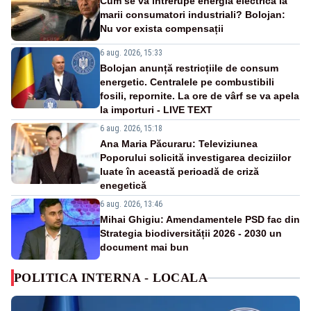
Cum se va întrerupe energia electrică la
marii consumatori industriali? Bolojan:
Nu vor exista compensații
6 aug. 2026, 15:33
Bolojan anunță restricțiile de consum
energetic. Centralele pe combustibili
fosili, repornite. La ore de vârf se va apela
la importuri - LIVE TEXT
6 aug. 2026, 15:18
Ana Maria Păcuraru: Televiziunea
Poporului solicită investigarea deciziilor
luate în această perioadă de criză
enegetică
6 aug. 2026, 13:46
Mihai Ghigiu: Amendamentele PSD fac din
Strategia biodiversității 2026 - 2030 un
document mai bun
POLITICA INTERNA - LOCALA