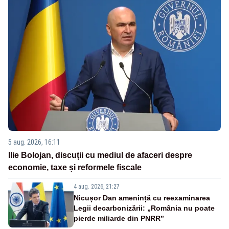
5 aug. 2026, 16:11
Ilie Bolojan, discuții cu mediul de afaceri despre
economie, taxe și reformele fiscale
4 aug. 2026, 21:27
Nicușor Dan amenință cu reexaminarea
Legii decarbonizării: „România nu poate
pierde miliarde din PNRR”