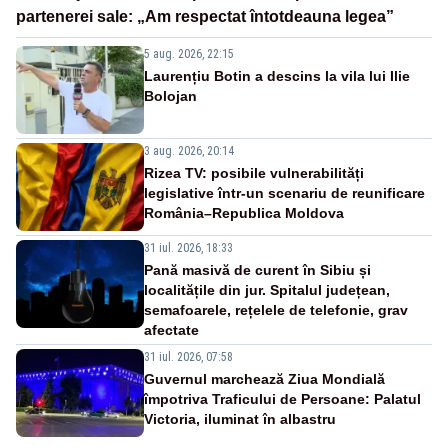
partenerei sale: „Am respectat întotdeauna legea”
5 aug. 2026, 22:15
Laurențiu Botin a descins la vila lui Ilie
Bolojan
3 aug. 2026, 20:14
Rizea TV: posibile vulnerabilități
legislative într-un scenariu de reunificare
România–Republica Moldova
31 iul. 2026, 18:33
Pană masivă de curent în Sibiu și
localitățile din jur. Spitalul județean,
semafoarele, rețelele de telefonie, grav
afectate
31 iul. 2026, 07:58
Guvernul marchează Ziua Mondială
împotriva Traficului de Persoane: Palatul
Victoria, iluminat în albastru