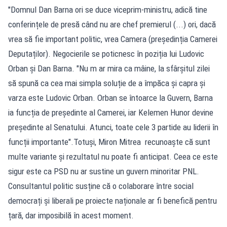
"Domnul Dan Barna ori se duce viceprim-ministru, adică tine
conferințele de presă când nu are chef premierul (...) ori, dacă
vrea să fie important politic, vrea Camera (președinția Camerei
Deputaților). Negocierile se poticnesc în poziția lui Ludovic
Orban și Dan Barna. "Nu m ar mira ca mâine, la sfârșitul zilei
să spună ca cea mai simpla soluție de a împăca și capra și
varza este Ludovic Orban. Orban se întoarce la Guvern, Barna
ia funcția de președinte al Camerei, iar Kelemen Hunor devine
președinte al Senatului. Atunci, toate cele 3 partide au liderii în
funcții importante".Totuși, Miron Mitrea recunoaște că sunt
multe variante și rezultatul nu poate fi anticipat. Ceea ce este
sigur este ca PSD nu ar sustine un guvern minoritar PNL.
Consultantul politic susține că o colaborare între social
democrați și liberali pe proiecte naționale ar fi benefică pentru
țară, dar imposibilă în acest moment.