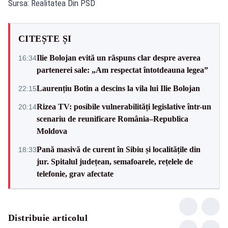
Sursa: Realitatea Din PSD
CITEȘTE ȘI
Ilie Bolojan evită un răspuns clar despre averea
16:34
partenerei sale: „Am respectat întotdeauna legea”
Laurențiu Botin a descins la vila lui Ilie Bolojan
22:15
Rizea TV: posibile vulnerabilități legislative într-un
20:14
scenariu de reunificare România–Republica
Moldova
Pană masivă de curent în Sibiu și localitățile din
18:33
jur. Spitalul județean, semafoarele, rețelele de
telefonie, grav afectate
Distribuie articolul