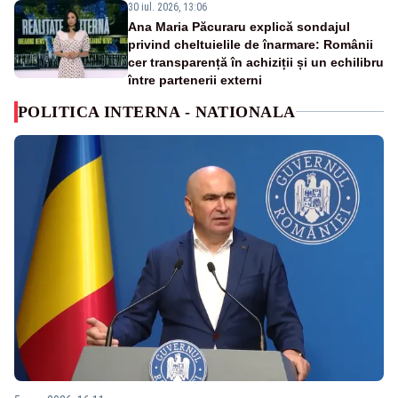
30 iul. 2026, 13:06
Ana Maria Păcuraru explică sondajul
privind cheltuielile de înarmare: Românii
cer transparență în achiziții și un echilibru
între partenerii externi
POLITICA INTERNA - NATIONALA