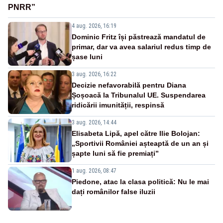
PNRR”
4 aug. 2026, 16:19
Dominic Fritz își păstrează mandatul de
primar, dar va avea salariul redus timp de
șase luni
3 aug. 2026, 16:22
Decizie nefavorabilă pentru Diana
Șoșoacă la Tribunalul UE. Suspendarea
ridicării imunității, respinsă
3 aug. 2026, 14:44
Elisabeta Lipă, apel către Ilie Bolojan:
„Sportivii României așteaptă de un an și
șapte luni să fie premiați”
1 aug. 2026, 08:47
Piedone, atac la clasa politică: Nu le mai
dați românilor false iluzii