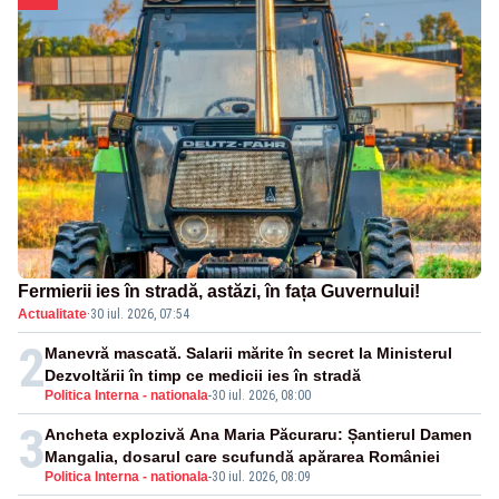
Fermierii ies în stradă, astăzi, în fața Guvernului!
Actualitate
·
30 iul. 2026, 07:54
2
Manevră mascată. Salarii mărite în secret la Ministerul
Dezvoltării în timp ce medicii ies în stradă
Politica Interna - nationala
-
30 iul. 2026, 08:00
3
Ancheta explozivă Ana Maria Păcuraru: Șantierul Damen
Mangalia, dosarul care scufundă apărarea României
Politica Interna - nationala
-
30 iul. 2026, 08:09