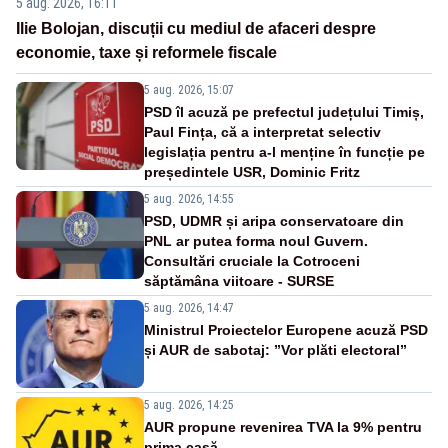
5 aug. 2026, 16:11
Ilie Bolojan, discuții cu mediul de afaceri despre
economie, taxe și reformele fiscale
5 aug. 2026, 15:07
PSD îl acuză pe prefectul județului Timiș,
Paul Fința, că a interpretat selectiv
legislația pentru a-l menține în funcție pe
președintele USR, Dominic Fritz
5 aug. 2026, 14:55
PSD, UDMR și aripa conservatoare din
PNL ar putea forma noul Guvern.
Consultări cruciale la Cotroceni
săptămâna viitoare - SURSE
5 aug. 2026, 14:47
Ministrul Proiectelor Europene acuză PSD
și AUR de sabotaj: ”Vor plăti electoral”
5 aug. 2026, 14:25
AUR propune revenirea TVA la 9% pentru
prima casă