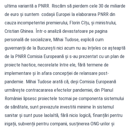
ultima variantă a PNRR. Riscăm să pierdem cele 30 de miliarde
de euro și suntem codașii Europei la elaborarea PNRR din
cauza incompetentei premierului, Florin Cîțu, și ministrului,
Cristian Ghinea. Într-o analiză devastatoare pe pagina
personală de socializare, Mihai Tudose, explică cum
guvernanții de la București nici acum nu au înțeles ce așteaptă
de la PNRR Comisia Europeană și s-au prezentat cu un plan de
proiecte haotice, necorelate între ele, fără termene de
implementare și în afara concepției de relansare post-
pandemie. Mihai Tudose arată că, deși Comisia Europeană
urmărește contracararea efectelor pandemiei, din Planul
României lipsesc proiectele tocmai pe componenta sistemului
de sănătate, sunt prevazute investitii minime în sistemul
sanitar și sunt puse laolaltă, fără nicio logică, finanțări pentru
irigații, subvenții pentru companii, susținerea ONG-urilor și