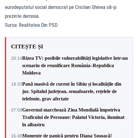
eurodeputatul social democrat pe Cristian Ghinea să-și
prezinte demisia.
Sursa: Realitatea Din PSD
CITEȘTE ȘI
Rizea TV: posibile vulnerabilități legislative într-un
20:14
scenariu de reunificare România–Republica
Moldova
Pană masivă de curent în Sibiu și localitățile din
18:33
jur. Spitalul județean, semafoarele, rețelele de
telefonie, grav afectate
Guvernul marchează Ziua Mondială împotriva
07:58
Traficului de Persoane: Palatul Victoria, iluminat
în albastru
Momente de panică pentru Diana Șoșoacă!
16:48