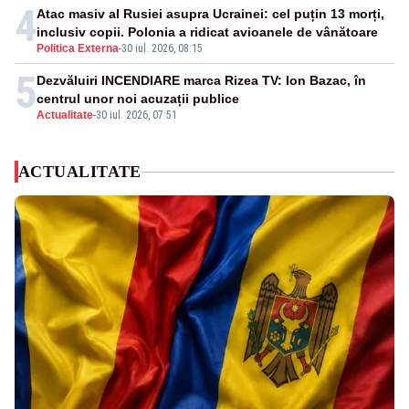
4
Atac masiv al Rusiei asupra Ucrainei: cel puțin 13 morți,
inclusiv copii. Polonia a ridicat avioanele de vânătoare
Politica Externa
-
30 iul. 2026, 08:15
5
Dezvăluiri INCENDIARE marca Rizea TV: Ion Bazac, în
centrul unor noi acuzații publice
Actualitate
-
30 iul. 2026, 07:51
ACTUALITATE