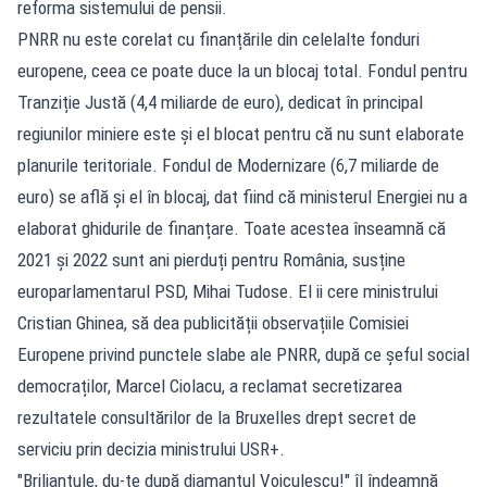
reforma sistemului de pensii.
PNRR nu este corelat cu finanțările din celelalte fonduri
europene, ceea ce poate duce la un blocaj total. Fondul pentru
Tranziție Justă (4,4 miliarde de euro), dedicat în principal
regiunilor miniere este și el blocat pentru că nu sunt elaborate
planurile teritoriale. Fondul de Modernizare (6,7 miliarde de
euro) se află și el în blocaj, dat fiind că ministerul Energiei nu a
elaborat ghidurile de finanțare. Toate acestea înseamnă că
2021 și 2022 sunt ani pierduți pentru România, susține
europarlamentarul PSD, Mihai Tudose. El ii cere ministrului
Cristian Ghinea, să dea publicității observațiile Comisiei
Europene privind punctele slabe ale PNRR, după ce șeful social
democraților, Marcel Ciolacu, a reclamat secretizarea
rezultatele consultărilor de la Bruxelles drept secret de
serviciu prin decizia ministrului USR+.
"Briliantule, du-te după diamantul Voiculescu!" îl îndeamnă