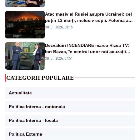
Atac masiv al Rusiei asupra Ucrainei: cel
puțin 13 morți, inclusiv copii. Polonia a
ridicat avioanele de vânătoare
30 iul. 2026, 08:15
Dezvăluiri INCENDIARE marca Rizea TV:
Ion Bazac, în centrul unor noi acuzații
publice
30 iul. 2026, 07:51
CATEGORII POPULARE
Actualitate
Politica Interna - nationala
Politica Interna - locala
Politica Externa