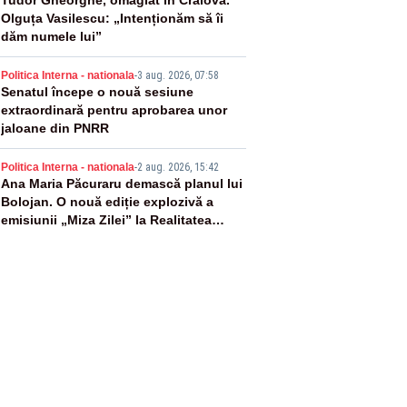
3
Olguța Vasilescu: „Intenționăm să îi
dăm numele lui”
4
Politica Interna - nationala
-
3 aug. 2026, 07:58
Senatul începe o nouă sesiune
extraordinară pentru aprobarea unor
jaloane din PNRR
5
Politica Interna - nationala
-
2 aug. 2026, 15:42
Ana Maria Păcuraru demască planul lui
Bolojan. O nouă ediție explozivă a
emisiunii „Miza Zilei” la Realitatea
PLUS