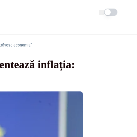
Schimba tema
 otrăvesc economia”
ntează inflația: