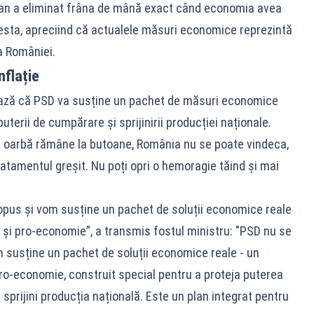
an a eliminat frâna de mână exact când economia avea
esta, apreciind că actualele măsuri economice reprezintă
a României.
flație
ează că PSD va susține un pachet de măsuri economice
 puterii de cumpărare și sprijinirii producției naționale.
e oarbă rămâne la butoane, România nu se poate vindeca,
atamentul greșit. Nu poți opri o hemoragie tăind și mai
opus și vom susține un pachet de soluții economice reale
 și pro-economie”, a transmis fostul ministru: "PSD nu se
m susține un pachet de soluții economice reale - un
pro-economie, construit special pentru a proteja puterea
sprijini producția națională. Este un plan integrat pentru