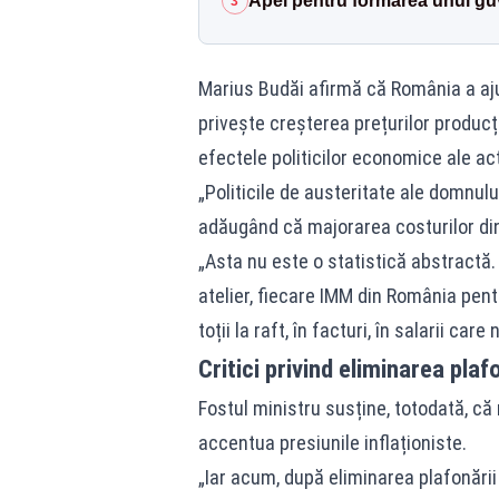
Apel pentru formarea unui guv
3
Marius Budăi afirmă că România a aju
privește creșterea prețurilor producț
efectele politicilor economice ale ac
„Politicile de austeritate ale domnul
adăugând că majorarea costurilor din i
„Asta nu este o statistică abstractă. 
atelier, fiecare IMM din România pent
toții la raft, în facturi, în salarii car
Critici privind eliminarea plaf
Fostul ministru susține, totodată, că 
accentua presiunile inflaționiste.
„Iar acum, după eliminarea plafonării 