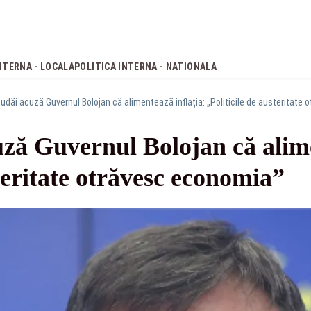
NTERNA - LOCALA
POLITICA INTERNA - NATIONALA
udăi acuză Guvernul Bolojan că alimentează inflația: „Politicile de austeritate
ză Guvernul Bolojan că alime
steritate otrăvesc economia”