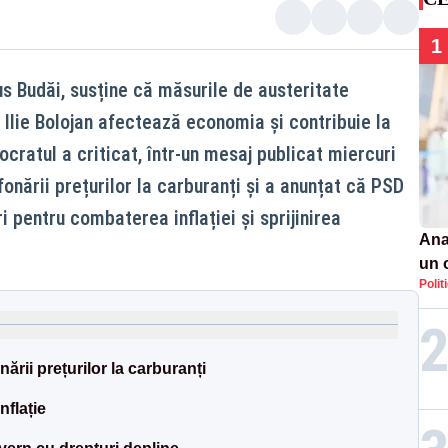
1
us Budăi, susține că măsurile de austeritate
lie Bolojan afectează economia și contribuie la
ocratul a criticat, într-un mesaj publicat miercuri
onării prețurilor la carburanți și a anunțat că PSD
 pentru combaterea inflației și sprijinirea
Ana
un 
Polit
por
nării prețurilor la carburanți
flație