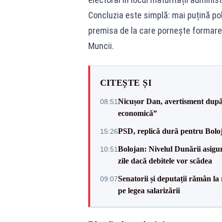
Concluzia este simplă: mai puțină po
premisa de la care pornește formarea 
Muncii.
CITEȘTE ȘI
Nicușor Dan, avertisment după 
08:51
economică”
PSD, replică dură pentru Boloj
15:26
Bolojan: Nivelul Dunării asigur
10:51
zile dacă debitele vor scădea
Senatorii și deputații rămân la
09:07
pe legea salarizării