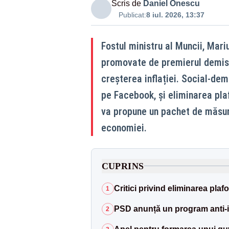
Scris de
Daniel Onescu
Publicat:
8 iul. 2026, 13:37
Fostul ministru al Muncii, Mari
promovate de premierul demis I
creșterea inflației. Social-dem
pe Facebook, și eliminarea plaf
va propune un pachet de măsuri
economiei.
CUPRINS
Critici privind eliminarea plafo
1
PSD anunță un program anti-in
2