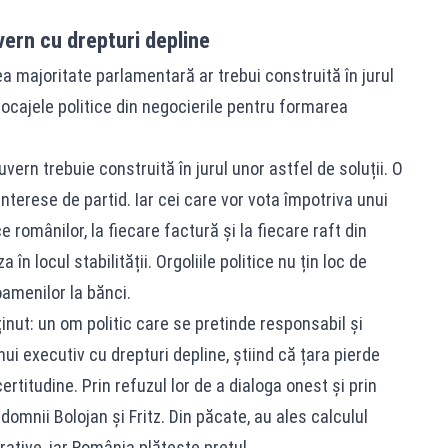
ern cu drepturi depline
ea majoritate parlamentară ar trebui construită în jurul
locajele politice din negocierile pentru formarea
uvern trebuie construită în jurul unor astfel de soluții. O
nterese de partid. Iar cei care vor vota împotriva unui
 românilor, la fiecare factură și la fiecare raft din
 în locul stabilității. Orgoliile politice nu țin loc de
oamenilor la bănci.
inut: un om politic care se pretinde responsabil și
i executiv cu drepturi depline, știind că țara pierde
certitudine. Prin refuzul lor de a dialoga onest și prin
omnii Bolojan și Fritz. Din păcate, au ales calculul
trative, iar România plătește prețul.