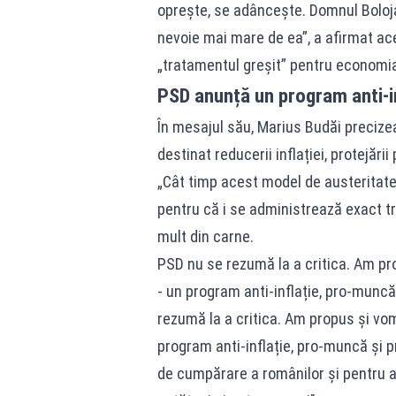
oprește, se adâncește. Domnul Boloj
nevoie mai mare de ea”, a afirmat ac
„tratamentul greșit” pentru economi
PSD anunță un program anti-in
În mesajul său, Marius Budăi preciz
destinat reducerii inflației, protejării
„Cât timp acest model de austeritat
pentru că i se administrează exact tr
mult din carne.
PSD nu se rezumă la a critica. Am pr
- un program anti-inflație, pro-muncă
rezumă la a critica. Am propus și vo
program anti-inflație, pro-muncă și 
de cumpărare a românilor și pentru a 