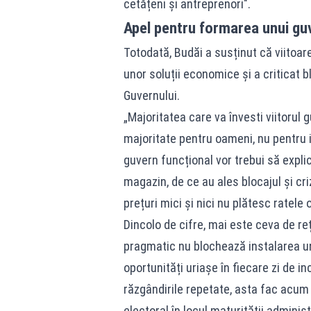
cetățeni și antreprenori".
Apel pentru formarea unui guv
Totodată, Budăi a susținut că viitoar
unor soluții economice și a criticat b
Guvernului.
„Majoritatea care va învesti viitorul g
majoritate pentru oameni, nu pentru i
guvern funcțional vor trebui să explice
magazin, de ce au ales blocajul și criza
prețuri mici și nici nu plătesc ratele 
Dincolo de cifre, mai este ceva de reț
pragmatic nu blochează instalarea unu
oportunități uriașe în fiecare zi de in
răzgândirile repetate, asta fac acum d
electoral în locul maturității adminis