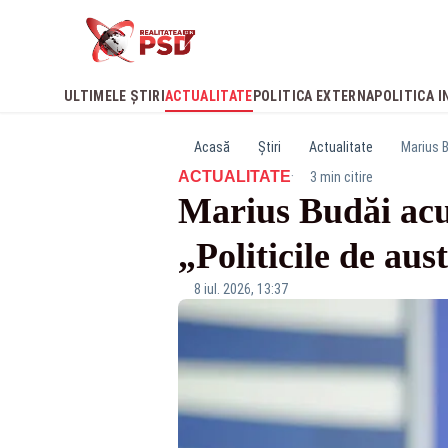
ULTIMELE ȘTIRI
ACTUALITATE
POLITICA EXTERNA
POLITICA I
Acasă
Știri
Actualitate
Marius B
·
ACTUALITATE
3 min citire
Marius Budăi acu
„Politicile de au
8 iul. 2026, 13:37