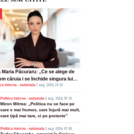
 Maria Păcuraru: „Ce se alege de
om căruia i se închide singura lui
ica Interna - nationala
·
2 aug. 2026, 23:25
tiță?”
2
Politica Interna - nationala
-
3 aug. 2026, 07:35
Miron Mitrea: „Politica nu se face pe
care e mai frumos, care înjură mai mult,
care țipă mai tare, ci pe proiecte”
Politica Interna - nationala
-
3 aug. 2026, 07:45
Tudor Gheorghe, omagiat în Craiova.