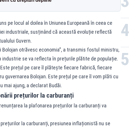
ern cu drepturi depline
ns pe locul al doilea în Uniunea Europeană în ceea ce
iei industriale, susținând că această evoluție reflectă
tualului Guvern.
ui Bolojan otrăvesc economia”, a transmis fostul ministru,
ndustrie se va reflecta în prețurile plătite de populație.
Este prețul pe care îl plătește fiecare fabrică, fiecare
ru guvernarea Bolojan. Este prețul pe care îl vom plăti cu
e nu mai ajung, a declarat Budăi.
onării prețurilor la carburanți
renunțarea la plafonarea prețurilor la carburanți va
prețurilor la carburanți, presiunea inflaționistă nu se