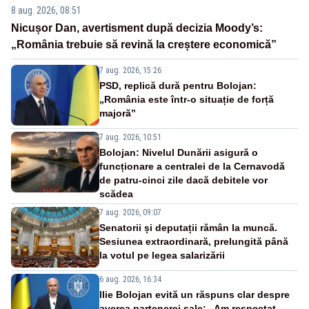
8 aug. 2026, 08:51
Nicușor Dan, avertisment după decizia Moody’s:
„România trebuie să revină la creștere economică”
7 aug. 2026, 15:26
PSD, replică dură pentru Bolojan:
„România este într-o situație de forță
majoră”
7 aug. 2026, 10:51
Bolojan: Nivelul Dunării asigură o
funcționare a centralei de la Cernavodă
de patru-cinci zile dacă debitele vor
scădea
7 aug. 2026, 09:07
Senatorii și deputații rămân la muncă.
Sesiunea extraordinară, prelungită până
la votul pe legea salarizării
6 aug. 2026, 16:34
Ilie Bolojan evită un răspuns clar despre
averea partenerei sale: „Am respectat