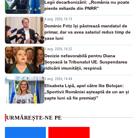
Legii decarbonizării: „România nu poate
pierde miliarde din PNRR”
4 aug. 2026, 16:19
Dominic Fritz își păstrează mandatul de
primar, dar va avea salariul redus timp de
șase luni
3 aug. 2026, 16:22
Decizie nefavorabilă pentru Diana
Șoșoacă la Tribunalul UE. Suspendarea
ridicării imunității, respinsă
3 aug. 2026, 14:44
Elisabeta Lipă, apel către Ilie Bolojan:
„Sportivii României așteaptă de un an și
șapte luni să fie premiați”
URMĂREȘTE-NE PE