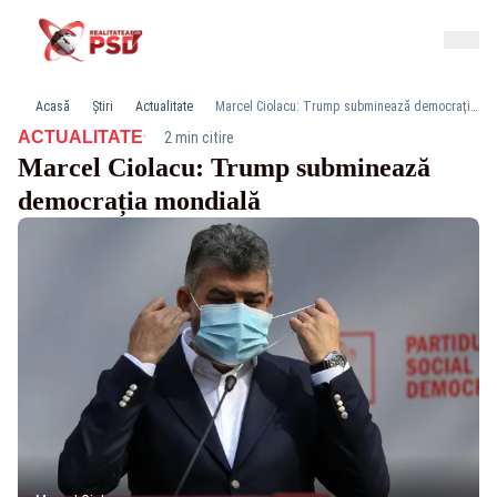
Acasă
Știri
Actualitate
Marcel Ciolacu: Trump subminează democrația mondială
·
ACTUALITATE
2 min citire
Marcel Ciolacu: Trump subminează
democrația mondială