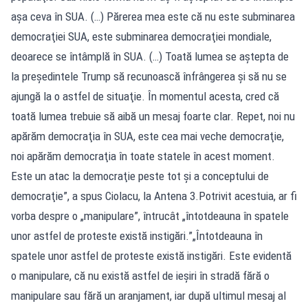
aşa ceva în SUA. (…) Părerea mea este că nu este subminarea
democraţiei SUA, este subminarea democraţiei mondiale,
deoarece se întâmplă în SUA. (…) Toată lumea se aştepta de
la preşedintele Trump să recunoască înfrângerea şi să nu se
ajungă la o astfel de situaţie. În momentul acesta, cred că
toată lumea trebuie să aibă un mesaj foarte clar. Repet, noi nu
apărăm democraţia în SUA, este cea mai veche democraţie,
noi apărăm democraţia în toate statele în acest moment.
Este un atac la democraţie peste tot şi a conceptului de
democraţie”, a spus Ciolacu, la Antena 3.Potrivit acestuia, ar fi
vorba despre o „manipulare”, întrucât „întotdeauna în spatele
unor astfel de proteste există instigări.”„Întotdeauna în
spatele unor astfel de proteste există instigări. Este evidentă
o manipulare, că nu există astfel de ieşiri în stradă fără o
manipulare sau fără un aranjament, iar după ultimul mesaj al