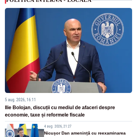
POLITICA INTERNA - LOCALA
5 aug. 2026, 16:11
Ilie Bolojan, discuții cu mediul de afaceri despre
economie, taxe și reformele fiscale
4 aug. 2026, 21:27
Nicușor Dan amenință cu reexaminarea