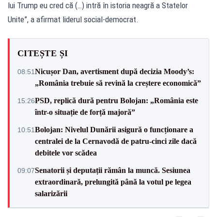
lui Trump eu cred că (…) intră în istoria neagră a Statelor
Unite”, a afirmat liderul social-democrat.
CITEȘTE ȘI
Nicușor Dan, avertisment după decizia Moody’s:
08:51
„România trebuie să revină la creștere economică”
PSD, replică dură pentru Bolojan: „România este
15:26
într-o situație de forță majoră”
Bolojan: Nivelul Dunării asigură o funcționare a
10:51
centralei de la Cernavodă de patru-cinci zile dacă
debitele vor scădea
Senatorii și deputații rămân la muncă. Sesiunea
09:07
extraordinară, prelungită până la votul pe legea
salarizării