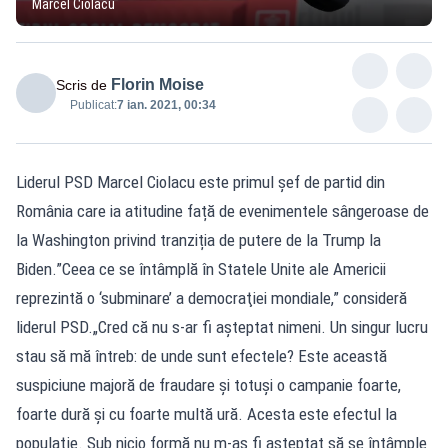
Marcel Ciolacu
Florin Moise
Scris de
Publicat:
7 ian. 2021, 00:34
Liderul PSD Marcel Ciolacu este primul șef de partid din
România care ia atitudine față de evenimentele sângeroase de
la Washington privind tranziția de putere de la Trump la
Biden.”Ceea ce se întâmplă în Statele Unite ale Americii
reprezintă o ‘subminare’ a democraţiei mondiale,” consideră
liderul PSD.„Cred că nu s-ar fi aşteptat nimeni. Un singur lucru
stau să mă întreb: de unde sunt efectele? Este această
suspiciune majoră de fraudare şi totuşi o campanie foarte,
foarte dură şi cu foarte multă ură. Acesta este efectul la
populaţie. Sub nicio formă nu m-aş fi aşteptat să se întâmple