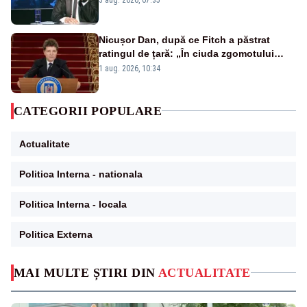
Nicușor Dan, după ce Fitch a păstrat
ratingul de țară: „În ciuda zgomotului
politic, România funcționează”
1 aug. 2026, 10:34
CATEGORII POPULARE
Actualitate
Politica Interna - nationala
Politica Interna - locala
Politica Externa
MAI MULTE ȘTIRI DIN
ACTUALITATE