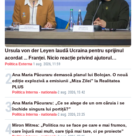
Ursula von der Leyen laudă Ucraina pentru sprijinul
acordat ... Franței. Nicio reacție privind ajutorul
Politica Externa
·
1 aug. 2026, 11:59
energetic promis României
2
Ana Maria Păcuraru demască planul lui Bolojan. O nouă
ediție explozivă a emisiunii „Miza Zilei” la Realitatea
PLUS
Politica Interna - nationala
-
2 aug. 2026, 15:42
3
Ana Maria Păcuraru: „Ce se alege de un om căruia i se
închide singura lui portiță?”
Politica Interna - nationala
-
2 aug. 2026, 23:25
4
Miron Mitrea: „Politica nu se face pe care e mai frumos,
care înjură mai mult, care țipă mai tare, ci pe proiecte”