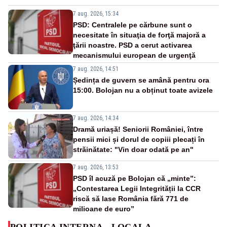
7 aug. 2026, 15:34
PSD: Centralele pe cărbune sunt o
necesitate în situaţia de forţă majoră a
ţării noastre. PSD a cerut activarea
mecanismului european de urgenţă
7 aug. 2026, 14:51
Ședința de guvern se amână pentru ora
15:00. Bolojan nu a obținut toate avizele
7 aug. 2026, 14:34
Dramă uriașă! Seniorii României, între
pensii mici și dorul de copiii plecați în
străinătate: "Vin doar odată pe an"
7 aug. 2026, 13:53
PSD îl acuză pe Bolojan că „minte”:
„Contestarea Legii Integrității la CCR
riscă să lase România fără 771 de
milioane de euro”