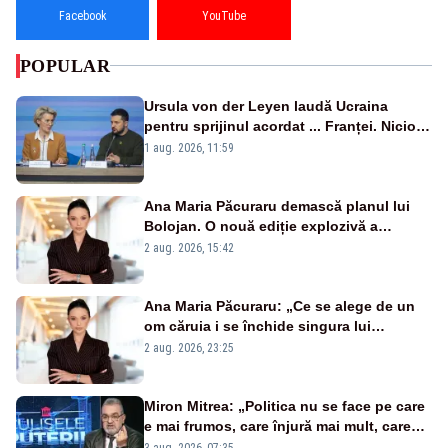
Facebook
YouTube
POPULAR
Ursula von der Leyen laudă Ucraina
pentru sprijinul acordat ... Franței. Nicio
reacție privind ajutorul energetic promis
1 aug. 2026, 11:59
României
Ana Maria Păcuraru demască planul lui
Bolojan. O nouă ediție explozivă a
emisiunii „Miza Zilei” la Realitatea PLUS
2 aug. 2026, 15:42
Ana Maria Păcuraru: „Ce se alege de un
om căruia i se închide singura lui
portiță?”
2 aug. 2026, 23:25
Miron Mitrea: „Politica nu se face pe care
e mai frumos, care înjură mai mult, care
țipă mai tare, ci pe proiecte”
3 aug. 2026, 07:35