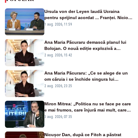
Ursula von der Leyen laudă Ucraina
pentru sprijinul acordat ... Franței. Nicio
reacție privind ajutorul energetic promis
1 aug. 2026, 11:59
României
Ana Maria Păcuraru demască planul lui
Bolojan. O nouă ediție explozivă a
emisiunii „Miza Zilei” la Realitatea PLUS
2 aug. 2026, 15:42
Ana Maria Păcuraru: „Ce se alege de un
om căruia i se închide singura lui
portiță?”
2 aug. 2026, 23:25
Miron Mitrea: „Politica nu se face pe care
e mai frumos, care înjură mai mult, care
țipă mai tare, ci pe proiecte”
3 aug. 2026, 07:35
Nicușor Dan, după ce Fitch a păstrat