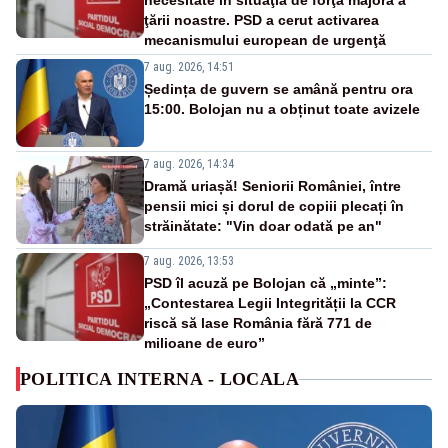
necesitate în situaţia de forţă majoră a
ţării noastre. PSD a cerut activarea
mecanismului european de urgenţă
7 aug. 2026, 14:51
Ședința de guvern se amână pentru ora
15:00. Bolojan nu a obținut toate avizele
7 aug. 2026, 14:34
Dramă uriașă! Seniorii României, între
pensii mici și dorul de copiii plecați în
străinătate: "Vin doar odată pe an"
7 aug. 2026, 13:53
PSD îl acuză pe Bolojan că „minte”:
„Contestarea Legii Integrității la CCR
riscă să lase România fără 771 de
milioane de euro”
POLITICA INTERNA - LOCALA