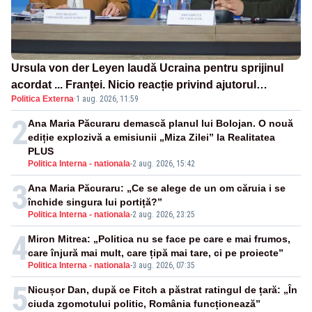
Ursula von der Leyen laudă Ucraina pentru sprijinul
acordat ... Franței. Nicio reacție privind ajutorul
Politica Externa
·
1 aug. 2026, 11:59
energetic promis României
2
Ana Maria Păcuraru demască planul lui Bolojan. O nouă
ediție explozivă a emisiunii „Miza Zilei” la Realitatea
PLUS
Politica Interna - nationala
-
2 aug. 2026, 15:42
3
Ana Maria Păcuraru: „Ce se alege de un om căruia i se
închide singura lui portiță?”
Politica Interna - nationala
-
2 aug. 2026, 23:25
4
Miron Mitrea: „Politica nu se face pe care e mai frumos,
care înjură mai mult, care țipă mai tare, ci pe proiecte”
Politica Interna - nationala
-
3 aug. 2026, 07:35
5
Nicușor Dan, după ce Fitch a păstrat ratingul de țară: „În
ciuda zgomotului politic, România funcționează”