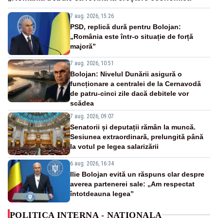
7 aug. 2026, 15:26
PSD, replică dură pentru Bolojan:
„România este într-o situație de forță
majoră”
7 aug. 2026, 10:51
Bolojan: Nivelul Dunării asigură o
funcționare a centralei de la Cernavodă
de patru-cinci zile dacă debitele vor
scădea
7 aug. 2026, 09:07
Senatorii și deputații rămân la muncă.
Sesiunea extraordinară, prelungită până
la votul pe legea salarizării
6 aug. 2026, 16:34
Ilie Bolojan evită un răspuns clar despre
averea partenerei sale: „Am respectat
întotdeauna legea”
POLITICA INTERNA - NATIONALA