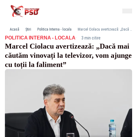
Acasă
Știri
Politica Interna - locala
Marcel Ciolacu avertizează: „Dacă mai căutăm vinovați la televizor, vom ajunge cu toții la faliment”
·
POLITICA INTERNA - LOCALA
3 min citire
Marcel Ciolacu avertizează: „Dacă mai
căutăm vinovați la televizor, vom ajunge
cu toții la faliment”