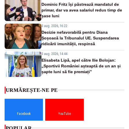
Dominic Fritz își păstrează mandatul de
primar, dar va avea salariul redus timp de
șase luni
3 aug. 2026, 16:22
Decizie nefavorabilă pentru Diana
Șoșoacă la Tribunalul UE. Suspendarea
ridicării imunității, respinsă
3 aug. 2026, 14:44
Elisabeta Lipă, apel către Ilie Bolojan:
„Sportivii României așteaptă de un an și
șapte luni să fie premiați”
URMĂREȘTE-NE PE
Facebook
YouTube
POPULAR