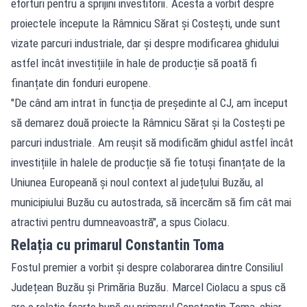
eforturi pentru a sprijini investitorii. Acesta a vorbit despre
proiectele începute la Râmnicu Sărat și Costești, unde sunt
vizate parcuri industriale, dar și despre modificarea ghidului
astfel încât investițiile în hale de producție să poată fi
finanțate din fonduri europene.
"De când am intrat în funcția de președinte al CJ, am început
să demarez două proiecte la Râmnicu Sărat și la Costești pe
parcuri industriale. Am reușit să modificăm ghidul astfel încât
investițiile în halele de producție să fie totuși finanțate de la
Uniunea Europeană și noul context al județului Buzău, al
municipiului Buzău cu autostrada, să încercăm să fim cât mai
atractivi pentru dumneavoastră", a spus Ciolacu.
Relația cu primarul Constantin Toma
Fostul premier a vorbit și despre colaborarea dintre Consiliul
Județean Buzău și Primăria Buzău. Marcel Ciolacu a spus că
are o relație foarte bună cu primarul Constantin Toma, chiar