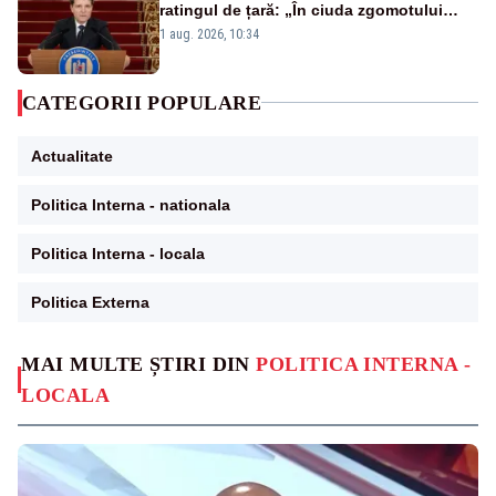
ratingul de țară: „În ciuda zgomotului
politic, România funcționează”
1 aug. 2026, 10:34
CATEGORII POPULARE
Actualitate
Politica Interna - nationala
Politica Interna - locala
Politica Externa
MAI MULTE ȘTIRI DIN
POLITICA INTERNA -
LOCALA