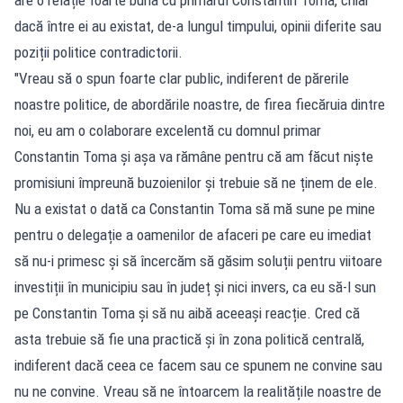
dacă între ei au existat, de-a lungul timpului, opinii diferite sau
poziții politice contradictorii.
"Vreau să o spun foarte clar public, indiferent de părerile
noastre politice, de abordările noastre, de firea fiecăruia dintre
noi, eu am o colaborare excelentă cu domnul primar
Constantin Toma și așa va rămâne pentru că am făcut niște
promisiuni împreună buzoienilor și trebuie să ne ținem de ele.
Nu a existat o dată ca Constantin Toma să mă sune pe mine
pentru o delegație a oamenilor de afaceri pe care eu imediat
să nu-i primesc și să încercăm să găsim soluții pentru viitoare
investiții în municipiu sau în județ și nici invers, ca eu să-l sun
pe Constantin Toma și să nu aibă aceeași reacție. Cred că
asta trebuie să fie una practică și în zona politică centrală,
indiferent dacă ceea ce facem sau ce spunem ne convine sau
nu ne convine. Vreau să ne întoarcem la realitățile noastre de