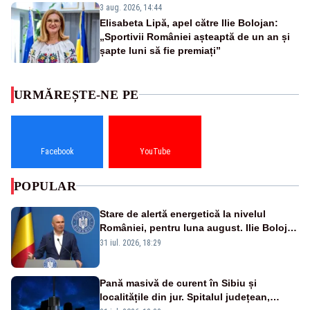
3 aug. 2026, 14:44
Elisabeta Lipă, apel către Ilie Bolojan:
„Sportivii României așteaptă de un an și
șapte luni să fie premiați”
URMĂREȘTE-NE PE
Facebook
YouTube
POPULAR
Stare de alertă energetică la nivelul
României, pentru luna august. Ilie Bolojan
a anunțat importuri și posibile restricții –
31 iul. 2026, 18:29
VIDEO
Pană masivă de curent în Sibiu și
localitățile din jur. Spitalul județean,