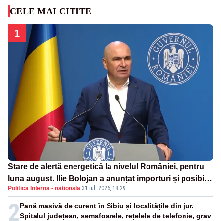
CELE MAI CITITE
1
Stare de alertă energetică la nivelul României, pentru
luna august. Ilie Bolojan a anunțat importuri și posibile
Politica Interna - nationala
·
31 iul. 2026, 18:29
restricții – VIDEO
2
Pană masivă de curent în Sibiu și localitățile din jur.
Spitalul județean, semafoarele, rețelele de telefonie, grav