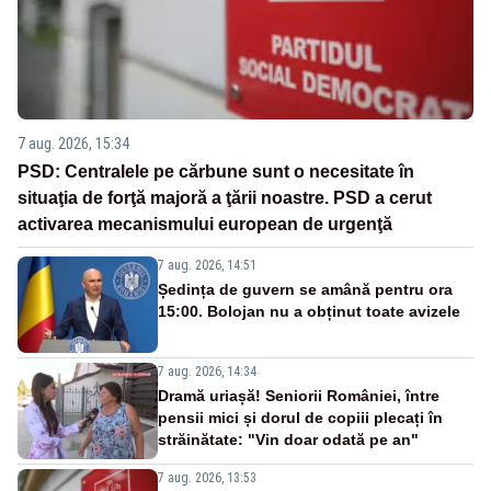
7 aug. 2026, 15:34
PSD: Centralele pe cărbune sunt o necesitate în
situaţia de forţă majoră a ţării noastre. PSD a cerut
activarea mecanismului european de urgenţă
7 aug. 2026, 14:51
Ședința de guvern se amână pentru ora
15:00. Bolojan nu a obținut toate avizele
7 aug. 2026, 14:34
Dramă uriașă! Seniorii României, între
pensii mici și dorul de copiii plecați în
străinătate: "Vin doar odată pe an"
7 aug. 2026, 13:53