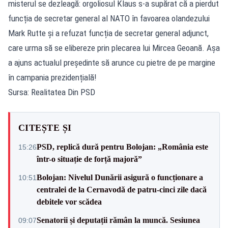
misterul se dezleagă: orgoliosul Klaus s-a supărat că a pierdut
funcția de secretar general al NATO în favoarea olandezului
Mark Rutte și a refuzat funcția de secretar general adjunct,
care urma să se elibereze prin plecarea lui Mircea Geoană. Așa
a ajuns actualul președinte să arunce cu pietre de pe margine
în campania prezidențială!
Sursa: Realitatea Din PSD
CITEȘTE ȘI
PSD, replică dură pentru Bolojan: „România este
15:26
într-o situație de forță majoră”
Bolojan: Nivelul Dunării asigură o funcționare a
10:51
centralei de la Cernavodă de patru-cinci zile dacă
debitele vor scădea
Senatorii și deputații rămân la muncă. Sesiunea
09:07