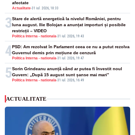
afectate
Actualitate
-
31 iul. 2026, 18:33
3
Stare de alertă energetică la nivelul României, pentru
luna august. Ilie Bolojan a anunțat importuri și posibile
restricții – VIDEO
Politica Interna - nationala
-
31 iul. 2026, 19:43
4
PSD: Am rezolvat în Parlament ceea ce nu a putut rezolva
Guvernul demis prin moțiune de cenzură
Politica Interna - nationala
-
31 iul. 2026, 19:47
5
Sorin Grindeanu anunță când ar putea fi învestit noul
Guvern: „După 15 august sunt șanse mai mari”
Politica Interna - nationala
-
31 iul. 2026, 16:49
ACTUALITATE