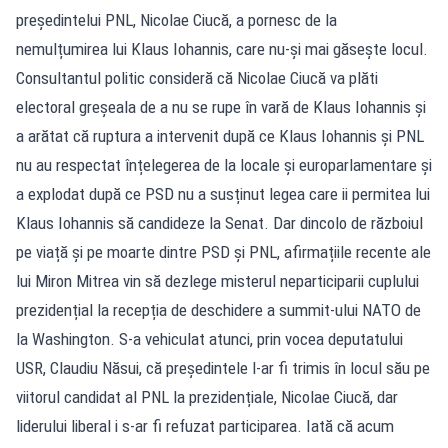
președintelui PNL, Nicolae Ciucă, a pornesc de la
nemulțumirea lui Klaus Iohannis, care nu-și mai găsește locul.
Consultantul politic consideră că Nicolae Ciucă va plăti
electoral greșeala de a nu se rupe în vară de Klaus Iohannis și
a arătat că ruptura a intervenit după ce Klaus Iohannis și PNL
nu au respectat înțelegerea de la locale și europarlamentare și
a explodat după ce PSD nu a susținut legea care ii permitea lui
Klaus Iohannis să candideze la Senat. Dar dincolo de războiul
pe viață și pe moarte dintre PSD și PNL, afirmațiile recente ale
lui Miron Mitrea vin să dezlege misterul neparticiparii cuplului
prezidențial la recepția de deschidere a summit-ului NATO de
la Washington. S-a vehiculat atunci, prin vocea deputatului
USR, Claudiu Năsui, că președintele l-ar fi trimis în locul său pe
viitorul candidat al PNL la prezidențiale, Nicolae Ciucă, dar
liderului liberal i s-ar fi refuzat participarea. Iată că acum