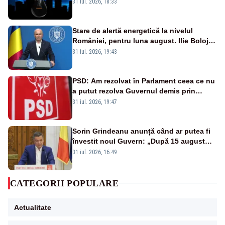
semafoarele, rețelele de telefonie, grav
31 iul. 2026, 18:33
afectate
Stare de alertă energetică la nivelul
României, pentru luna august. Ilie Bolojan
a anunțat importuri și posibile restricții –
31 iul. 2026, 19:43
VIDEO
PSD: Am rezolvat în Parlament ceea ce nu
a putut rezolva Guvernul demis prin
moțiune de cenzură
31 iul. 2026, 19:47
Sorin Grindeanu anunță când ar putea fi
învestit noul Guvern: „După 15 august
sunt șanse mai mari”
31 iul. 2026, 16:49
CATEGORII POPULARE
Actualitate