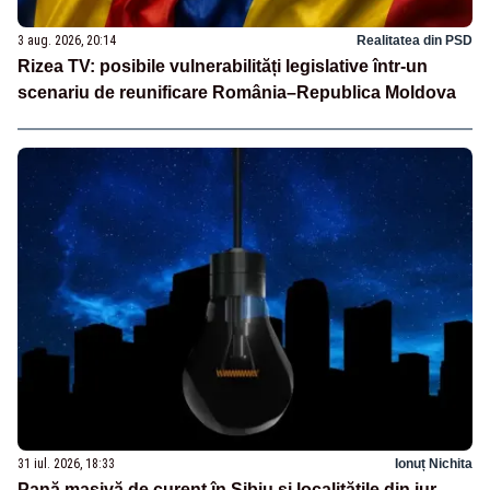
3 aug. 2026, 20:14
Realitatea din PSD
Rizea TV: posibile vulnerabilități legislative într-un
scenariu de reunificare România–Republica Moldova
31 iul. 2026, 18:33
Ionuț Nichita
Pană masivă de curent în Sibiu și localitățile din jur.