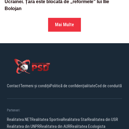
Ucrainei. Țara este blocată de „reformele” lui Ilie
Bolojan
Mai Multe
Contact
Termeni și condiții
Politică de confidențialitate
Cod de conduită
Parteneri:
Realitatea.NET
Realitatea Sportiva
Realitatea Star
Realitatea din USR
Realitatea din UNPR
Realitatea din AUR
Realitatea Ecologista