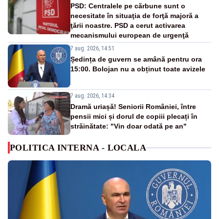
PSD: Centralele pe cărbune sunt o
necesitate în situaţia de forţă majoră a
ţării noastre. PSD a cerut activarea
mecanismului european de urgenţă
7 aug. 2026, 14:51
Ședința de guvern se amână pentru ora
15:00. Bolojan nu a obținut toate avizele
7 aug. 2026, 14:34
Dramă uriașă! Seniorii României, între
pensii mici și dorul de copiii plecați în
străinătate: "Vin doar odată pe an"
POLITICA INTERNA - LOCALA