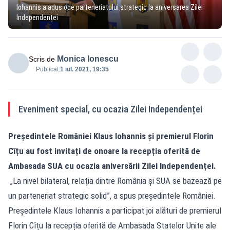
Iohannis a adus ode parteneriatului strategic la aniversarea Zilei
Independenței
Monica Ionescu
Scris de
Publicat:
1 iul. 2021, 19:35
Eveniment special, cu ocazia Zilei Independenței
Președintele României Klaus Iohannis și premierul Florin
Cîțu au fost invitați de onoare la recepția oferită de
Ambasada SUA cu ocazia aniversării Zilei Independenței.
„La nivel bilateral, relația dintre România și SUA se bazează pe
un parteneriat strategic solid”, a spus președintele României.
Președintele Klaus Iohannis a participat joi alături de premierul
Florin Cîțu la recepția oferită de Ambasada Statelor Unite ale