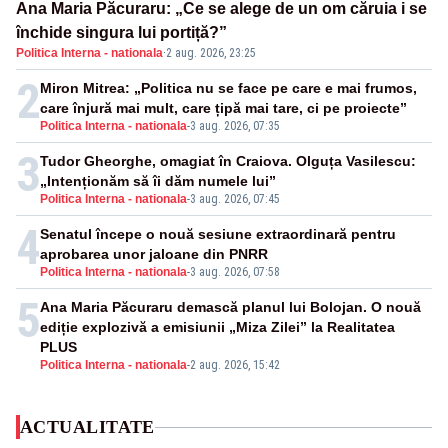
Ana Maria Păcuraru: „Ce se alege de un om căruia i se
închide singura lui portiță?”
Politica Interna - nationala
·
2 aug. 2026, 23:25
2
Miron Mitrea: „Politica nu se face pe care e mai frumos,
care înjură mai mult, care țipă mai tare, ci pe proiecte”
Politica Interna - nationala
-
3 aug. 2026, 07:35
3
Tudor Gheorghe, omagiat în Craiova. Olguța Vasilescu:
„Intenționăm să îi dăm numele lui”
Politica Interna - nationala
-
3 aug. 2026, 07:45
4
Senatul începe o nouă sesiune extraordinară pentru
aprobarea unor jaloane din PNRR
Politica Interna - nationala
-
3 aug. 2026, 07:58
5
Ana Maria Păcuraru demască planul lui Bolojan. O nouă
ediție explozivă a emisiunii „Miza Zilei” la Realitatea
PLUS
Politica Interna - nationala
-
2 aug. 2026, 15:42
ACTUALITATE