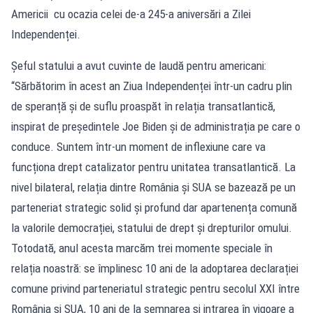
Americii cu ocazia celei de-a 245-a aniversări a Zilei
Independenței.
Șeful statului a avut cuvinte de laudă pentru americani:
“Sărbătorim în acest an Ziua Independenței într-un cadru plin
de speranță și de suflu proaspăt în relația transatlantică,
inspirat de președintele Joe Biden și de administrația pe care o
conduce. Suntem într-un moment de inflexiune care va
funcționa drept catalizator pentru unitatea transatlantică. La
nivel bilateral, relația dintre România și SUA se bazează pe un
parteneriat strategic solid și profund dar apartenența comună
la valorile democrației, statului de drept și drepturilor omului.
Totodată, anul acesta marcăm trei momente speciale în
relația noastră: se împlinesc 10 ani de la adoptarea declarației
comune privind parteneriatul strategic pentru secolul XXI între
România și SUA, 10 ani de la semnarea și intrarea în vigoare a