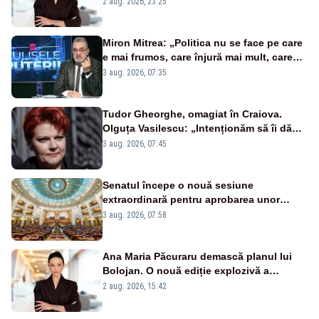
2 aug. 2026, 23:25
Miron Mitrea: „Politica nu se face pe care
e mai frumos, care înjură mai mult, care
țipă mai tare, ci pe proiecte”
3 aug. 2026, 07:35
Tudor Gheorghe, omagiat în Craiova.
Olguța Vasilescu: „Intenționăm să îi dăm
numele lui”
3 aug. 2026, 07:45
Senatul începe o nouă sesiune
extraordinară pentru aprobarea unor
jaloane din PNRR
3 aug. 2026, 07:58
Ana Maria Păcuraru demască planul lui
Bolojan. O nouă ediție explozivă a
emisiunii „Miza Zilei” la Realitatea PLUS
2 aug. 2026, 15:42