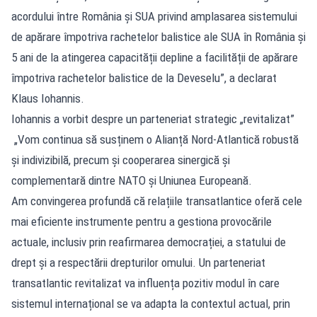
acordului între România și SUA privind amplasarea sistemului
de apărare împotriva rachetelor balistice ale SUA în România și
5 ani de la atingerea capacității depline a facilității de apărare
împotriva rachetelor balistice de la Deveselu”, a declarat
Klaus Iohannis.
Iohannis a vorbit despre un parteneriat strategic „revitalizat”
„Vom continua să susținem o Alianță Nord-Atlantică robustă
și indivizibilă, precum și cooperarea sinergică și
complementară dintre NATO și Uniunea Europeană.
Am convingerea profundă că relațiile transatlantice oferă cele
mai eficiente instrumente pentru a gestiona provocările
actuale, inclusiv prin reafirmarea democrației, a statului de
drept și a respectării drepturilor omului. Un parteneriat
transatlantic revitalizat va influența pozitiv modul în care
sistemul internațional se va adapta la contextul actual, prin