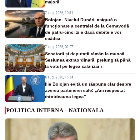
majoră”
7 aug. 2026, 10:51
Bolojan: Nivelul Dunării asigură o
funcționare a centralei de la Cernavodă
de patru-cinci zile dacă debitele vor
scădea
7 aug. 2026, 09:07
Senatorii și deputații rămân la muncă.
Sesiunea extraordinară, prelungită până
la votul pe legea salarizării
6 aug. 2026, 16:34
Ilie Bolojan evită un răspuns clar despre
averea partenerei sale: „Am respectat
întotdeauna legea”
POLITICA INTERNA - NATIONALA