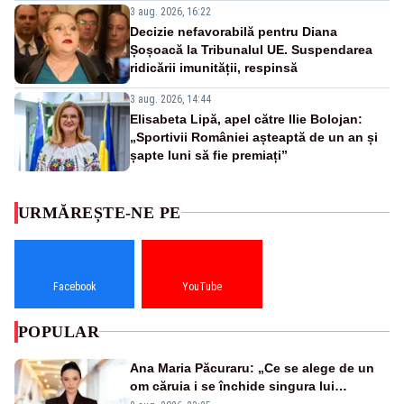
3 aug. 2026, 16:22
Decizie nefavorabilă pentru Diana
Șoșoacă la Tribunalul UE. Suspendarea
ridicării imunității, respinsă
3 aug. 2026, 14:44
Elisabeta Lipă, apel către Ilie Bolojan:
„Sportivii României așteaptă de un an și
șapte luni să fie premiați”
URMĂREȘTE-NE PE
Facebook
YouTube
POPULAR
Ana Maria Păcuraru: „Ce se alege de un
om căruia i se închide singura lui
portiță?”