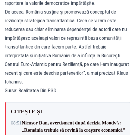
raportare la valorile democratice împărtășite.
De aceea, România susține și promovează conceptul de
reziliență strategică transatlantică. Ceea ce vizăm este
reducerea sau chiar eliminarea dependenței de actorii care nu
împărtășesc aceleași valori ce reprezintă baza comunității
transatlantice din care facem parte. Astfel trebuie
interpretată și inițiativa României de a înființa la București
Centrul Euro-Atlantic pentru Reziliență, pe care l-am inaugurat
recent și care este deschis partenerilor”, a mai precizat Klaus
Iohannis.
Sursa: Realitatea Din PSD
CITEȘTE ȘI
Nicușor Dan, avertisment după decizia Moody’s:
08:51
„România trebuie să revină la creștere economică”