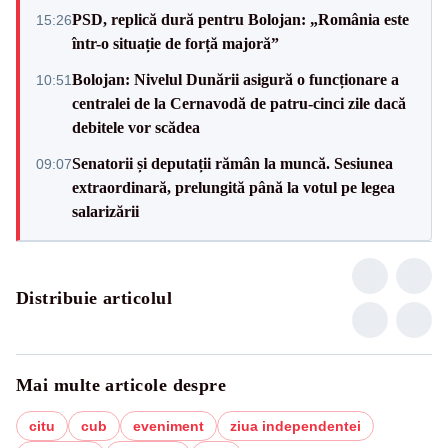
PSD, replică dură pentru Bolojan: „România este
15:26
într-o situație de forță majoră”
Bolojan: Nivelul Dunării asigură o funcționare a
10:51
centralei de la Cernavodă de patru-cinci zile dacă
debitele vor scădea
Senatorii și deputații rămân la muncă. Sesiunea
09:07
extraordinară, prelungită până la votul pe legea
salarizării
Distribuie articolul
Mai multe articole despre
citu
cub
eveniment
ziua independentei