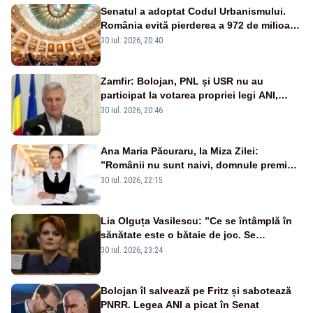
Senatul a adoptat Codul Urbanismului.
România evită pierderea a 972 de milioane
de euro din PNRR
30 iul. 2026, 20:40
Zamfir: Bolojan, PNL și USR nu au
participat la votarea propriei legi ANI,
scoțându-și cartelele
30 iul. 2026, 20:46
Ana Maria Păcuraru, la Miza Zilei:
”Românii nu sunt naivi, domnule premier
Bolojan”
30 iul. 2026, 22:15
Lia Olguța Vasilescu: ”Ce se întâmplă în
sănătate este o bătaie de joc. Se
guvernează extraordinar de prost”
30 iul. 2026, 23:24
Bolojan îl salvează pe Fritz și sabotează
PNRR. Legea ANI a picat în Senat