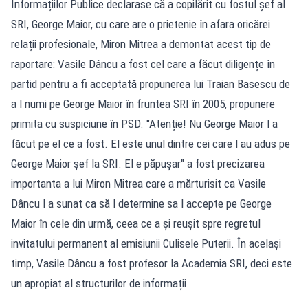
Informațiilor Publice declarase că a copilărit cu fostul șef al
SRI, George Maior, cu care are o prietenie în afara oricărei
relații profesionale, Miron Mitrea a demontat acest tip de
raportare: Vasile Dâncu a fost cel care a făcut diligențe în
partid pentru a fi acceptată propunerea lui Traian Basescu de
a l numi pe George Maior în fruntea SRI în 2005, propunere
primita cu suspiciune în PSD. "Atenție! Nu George Maior l a
făcut pe el ce a fost. El este unul dintre cei care l au adus pe
George Maior șef la SRI. El e păpușar" a fost precizarea
importanta a lui Miron Mitrea care a mărturisit ca Vasile
Dâncu l a sunat ca să l determine sa l accepte pe George
Maior în cele din urmă, ceea ce a și reușit spre regretul
invitatului permanent al emisiunii Culisele Puterii. În același
timp, Vasile Dâncu a fost profesor la Academia SRI, deci este
un apropiat al structurilor de informații.