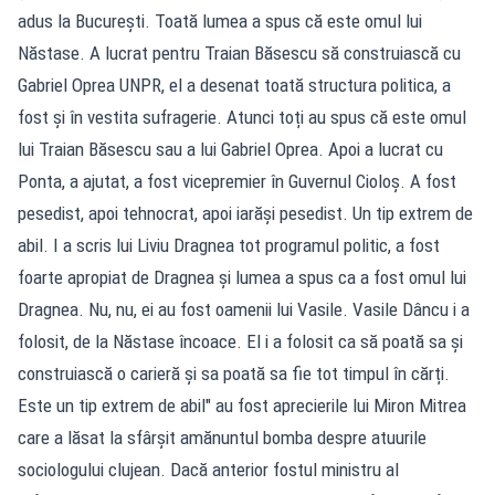
adus la București. Toată lumea a spus că este omul lui
Năstase. A lucrat pentru Traian Băsescu să construiască cu
Gabriel Oprea UNPR, el a desenat toată structura politica, a
fost și în vestita sufragerie. Atunci toți au spus că este omul
lui Traian Băsescu sau a lui Gabriel Oprea. Apoi a lucrat cu
Ponta, a ajutat, a fost vicepremier în Guvernul Cioloș. A fost
pesedist, apoi tehnocrat, apoi iarăși pesedist. Un tip extrem de
abil. I a scris lui Liviu Dragnea tot programul politic, a fost
foarte apropiat de Dragnea și lumea a spus ca a fost omul lui
Dragnea. Nu, nu, ei au fost oamenii lui Vasile. Vasile Dâncu i a
folosit, de la Năstase încoace. El i a folosit ca să poată sa și
construiască o carieră și sa poată sa fie tot timpul în cărți.
Este un tip extrem de abil" au fost aprecierile lui Miron Mitrea
care a lăsat la sfârșit amănuntul bomba despre atuurile
sociologului clujean. Dacă anterior fostul ministru al