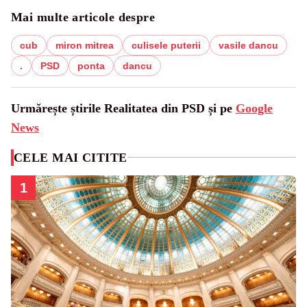
Mai multe articole despre
cub
miron mitrea
culisele puterii
vasile dancu
.
PSD
ponta
dancu
Urmărește știrile Realitatea din PSD și pe
Google
News
CELE MAI CITITE
1