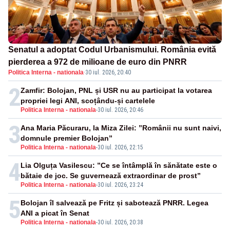
Senatul a adoptat Codul Urbanismului. România evită
pierderea a 972 de milioane de euro din PNRR
Politica Interna - nationala
·
30 iul. 2026, 20:40
2
Zamfir: Bolojan, PNL și USR nu au participat la votarea
propriei legi ANI, scoțându-și cartelele
Politica Interna - nationala
-
30 iul. 2026, 20:46
3
Ana Maria Păcuraru, la Miza Zilei: ”Românii nu sunt naivi,
domnule premier Bolojan”
Politica Interna - nationala
-
30 iul. 2026, 22:15
4
Lia Olguța Vasilescu: ”Ce se întâmplă în sănătate este o
bătaie de joc. Se guvernează extraordinar de prost”
Politica Interna - nationala
-
30 iul. 2026, 23:24
5
Bolojan îl salvează pe Fritz și sabotează PNRR. Legea
ANI a picat în Senat
Politica Interna - nationala
-
30 iul. 2026, 20:38