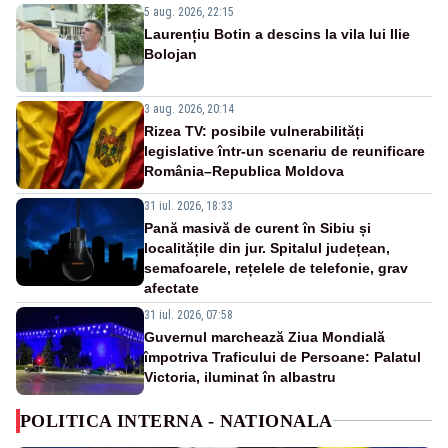
5 aug. 2026, 22:15
Laurențiu Botin a descins la vila lui Ilie
Bolojan
3 aug. 2026, 20:14
Rizea TV: posibile vulnerabilități
legislative într-un scenariu de reunificare
România–Republica Moldova
31 iul. 2026, 18:33
Pană masivă de curent în Sibiu și
localitățile din jur. Spitalul județean,
semafoarele, rețelele de telefonie, grav
afectate
31 iul. 2026, 07:58
Guvernul marchează Ziua Mondială
împotriva Traficului de Persoane: Palatul
Victoria, iluminat în albastru
POLITICA INTERNA - NATIONALA