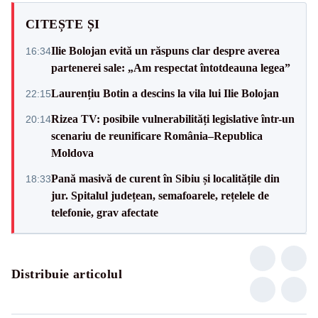
CITEȘTE ȘI
Ilie Bolojan evită un răspuns clar despre averea
16:34
partenerei sale: „Am respectat întotdeauna legea”
Laurențiu Botin a descins la vila lui Ilie Bolojan
22:15
Rizea TV: posibile vulnerabilități legislative într-un
20:14
scenariu de reunificare România–Republica
Moldova
Pană masivă de curent în Sibiu și localitățile din
18:33
jur. Spitalul județean, semafoarele, rețelele de
telefonie, grav afectate
Distribuie articolul