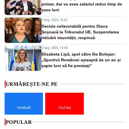
primar, dar va avea salariul redus timp de
șase luni
3 aug. 2026, 16:22
Decizie nefavorabilă pentru Diana
Șoșoacă la Tribunalul UE. Suspendarea
ridicării imunității, respinsă
3 aug. 2026, 14:44
Elisabeta Lipă, apel către Ilie Bolojan:
„Sportivii României așteaptă de un an și
șapte luni să fie premiați”
URMĂREȘTE-NE PE
Facebook
YouTube
POPULAR