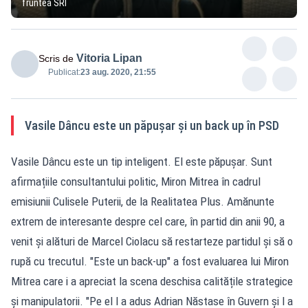
fruntea SRI
Vitoria Lipan
Scris de
Publicat:
23 aug. 2020, 21:55
Vasile Dâncu este un păpușar și un back up în PSD
Vasile Dâncu este un tip inteligent. El este păpușar. Sunt
afirmațiile consultantului politic, Miron Mitrea în cadrul
emisiunii Culisele Puterii, de la Realitatea Plus. Amănunte
extrem de interesante despre cel care, în partid din anii 90, a
venit și alături de Marcel Ciolacu să restarteze partidul și să o
rupă cu trecutul. "Este un back-up" a fost evaluarea lui Miron
Mitrea care i a apreciat la scena deschisa calitățile strategice
și manipulatorii. "Pe el l a adus Adrian Năstase în Guvern și l a