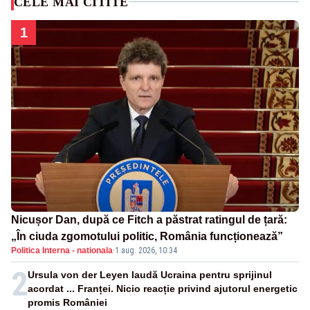
CELE MAI CITITE
1
Nicușor Dan, după ce Fitch a păstrat ratingul de țară:
„În ciuda zgomotului politic, România funcționează”
Politica Interna - nationala
·
1 aug. 2026, 10:34
2
Ursula von der Leyen laudă Ucraina pentru sprijinul
acordat ... Franței. Nicio reacție privind ajutorul energetic
promis României