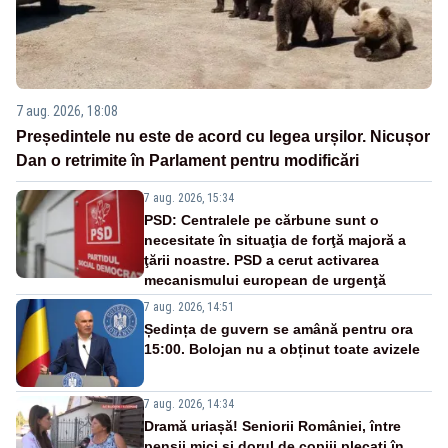
7 aug. 2026, 18:08
Președintele nu este de acord cu legea urșilor. Nicușor
Dan o retrimite în Parlament pentru modificări
7 aug. 2026, 15:34
PSD: Centralele pe cărbune sunt o
necesitate în situaţia de forţă majoră a
ţării noastre. PSD a cerut activarea
mecanismului european de urgenţă
7 aug. 2026, 14:51
Ședința de guvern se amână pentru ora
15:00. Bolojan nu a obținut toate avizele
7 aug. 2026, 14:34
Dramă uriașă! Seniorii României, între
pensii mici și dorul de copiii plecați în