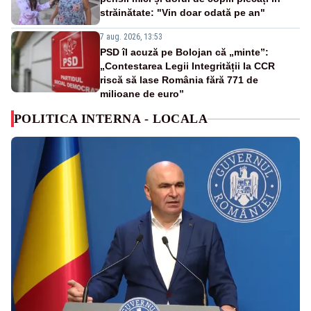
străinătate: "Vin doar odată pe an"
7 aug. 2026, 13:53
PSD îl acuză pe Bolojan că „minte”:
„Contestarea Legii Integrității la CCR
riscă să lase România fără 771 de
milioane de euro”
POLITICA INTERNA - LOCALA