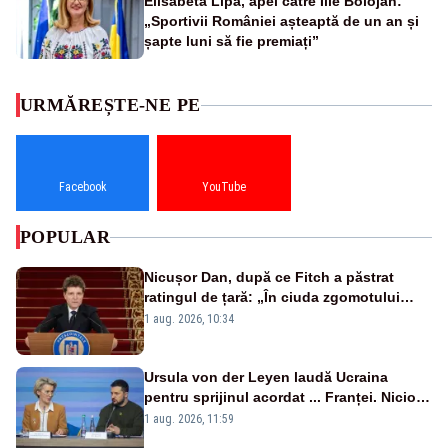
Elisabeta Lipă, apel către Ilie Bolojan:
„Sportivii României așteaptă de un an și
șapte luni să fie premiați”
URMĂREȘTE-NE PE
Facebook
YouTube
POPULAR
Nicușor Dan, după ce Fitch a păstrat
ratingul de țară: „În ciuda zgomotului
politic, România funcționează”
1 aug. 2026, 10:34
Ursula von der Leyen laudă Ucraina
pentru sprijinul acordat ... Franței. Nicio
reacție privind ajutorul energetic promis
1 aug. 2026, 11:59
României