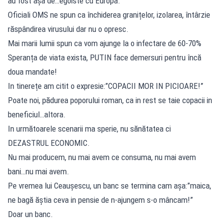
au fost așa de…egoiste cu Europa.
Oficiali OMS ne spun ca închiderea granițelor, izolarea, întârzie
răspândirea virusului dar nu o opresc.
Mai marii lumii spun ca vom ajunge la o infectare de 60-70%
Speranța de viata exista, PUTIN face demersuri pentru încă
doua mandate!
In tinerețe am citit o expresie:”COPACII MOR IN PICIOARE!”
Poate noi, pădurea poporului roman, ca in rest se taie copacii in
beneficiul…altora.
In următoarele scenarii ma sperie, nu sănătatea ci
DEZASTRUL ECONOMIC.
Nu mai producem, nu mai avem ce consuma, nu mai avem
bani…nu mai avem.
Pe vremea lui Ceaușescu, un banc se termina cam așa:”maica,
ne bagă ăștia ceva in pensie de n-ajungem s-o mâncam!”
Doar un banc.