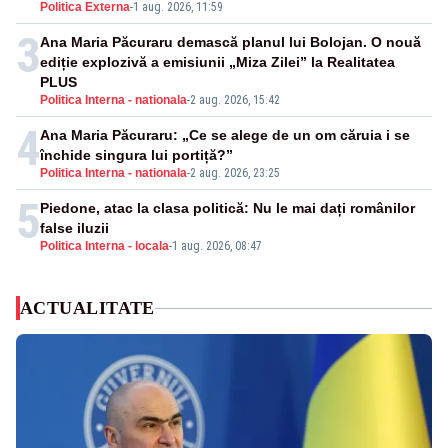
Politica Externa
-
1 aug. 2026, 11:59
3
Ana Maria Păcuraru demască planul lui Bolojan. O nouă
ediție explozivă a emisiunii „Miza Zilei” la Realitatea
PLUS
Politica Interna - nationala
-
2 aug. 2026, 15:42
4
Ana Maria Păcuraru: „Ce se alege de un om căruia i se
închide singura lui portiță?”
Politica Interna - nationala
-
2 aug. 2026, 23:25
5
Piedone, atac la clasa politică: Nu le mai dați românilor
false iluzii
Politica Interna - locala
-
1 aug. 2026, 08:47
ACTUALITATE