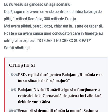
Eu nu vreau sa gândesc un așa scenariu.
După, sigur mai avem ce vinde pentru a echilibra balanța de
plăti, 1 miliard România, 300 miliarde Franța.
Mai avem păduri, petrol, gaze, chiar aur in..stare de urgentă.
Poate o sa avem șansa unor conducători care in tinerețe au
citit și alta expresie:”STEJARII NU CRESC SUB PAT!”
Sa fiți sănătoși!
CITEȘTE ȘI
PSD, replică dură pentru Bolojan: „România este
15:26
într-o situație de forță majoră”
Bolojan: Nivelul Dunării asigură o funcționare a
10:51
centralei de la Cernavodă de patru-cinci zile dacă
debitele vor scădea
Senatorii și deputații rămân la muncă. Sesiunea
09:07