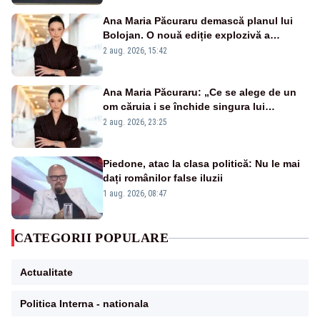
Ana Maria Păcuraru demască planul lui
Bolojan. O nouă ediție explozivă a
emisiunii „Miza Zilei” la Realitatea PLUS
2 aug. 2026, 15:42
Ana Maria Păcuraru: „Ce se alege de un
om căruia i se închide singura lui
portiță?”
2 aug. 2026, 23:25
Piedone, atac la clasa politică: Nu le mai
dați românilor false iluzii
1 aug. 2026, 08:47
CATEGORII POPULARE
Actualitate
Politica Interna - nationala