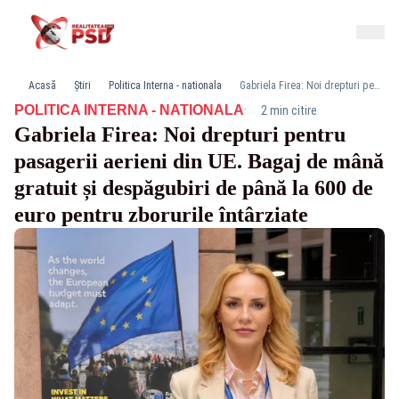
Acasă
Știri
Politica Interna - nationala
Gabriela Firea: Noi drepturi pentru pasagerii aerieni din UE. Bagaj de mână gratuit și despăgubiri de până la 600 de euro pentru zborurile întârziate
·
POLITICA INTERNA - NATIONALA
2 min citire
Gabriela Firea: Noi drepturi pentru
pasagerii aerieni din UE. Bagaj de mână
gratuit și despăgubiri de până la 600 de
euro pentru zborurile întârziate