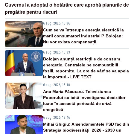
Guvernul a adoptat o hotărâre care aprobă planurile de
pregătire pentru riscuri
6 aug. 2026, 15:36
Cum se va întrerupe energia electrică la
marii consumatori industriali? Bolojan:
Nu vor exista compensații
6 aug. 2026, 15:33
Bolojan anunță restricțiile de consum
energetic. Centralele pe combustibili
fosili, repornite. La ore de vârf se va apela
la importuri - LIVE TEXT
6 aug. 2026, 15:18
Ana Maria Păcuraru: Televiziunea
Poporului solicită investigarea deciziilor
luate în această perioadă de criză
enegetică
6 aug. 2026, 13:46
Mihai Ghigiu: Amendamentele PSD fac din
Strategia biodiversității 2026 - 2030 un