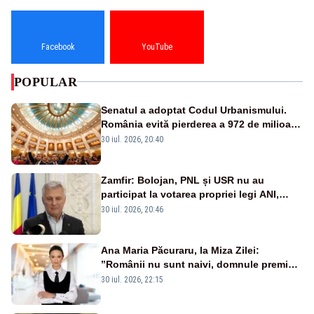
Facebook
YouTube
POPULAR
Senatul a adoptat Codul Urbanismului.
România evită pierderea a 972 de milioane
de euro din PNRR
30 iul. 2026, 20:40
Zamfir: Bolojan, PNL și USR nu au
participat la votarea propriei legi ANI,
scoțându-și cartelele
30 iul. 2026, 20:46
Ana Maria Păcuraru, la Miza Zilei:
”Românii nu sunt naivi, domnule premier
Bolojan”
30 iul. 2026, 22:15