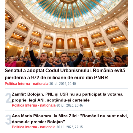
Senatul a adoptat Codul Urbanismului. România evită
pierderea a 972 de milioane de euro din PNRR
Politica Interna - nationala
·
30 iul. 2026, 20:40
2
Zamfir: Bolojan, PNL și USR nu au participat la votarea
propriei legi ANI, scoțându-și cartelele
Politica Interna - nationala
-
30 iul. 2026, 20:46
3
Ana Maria Păcuraru, la Miza Zilei: ”Românii nu sunt naivi,
domnule premier Bolojan”
Politica Interna - nationala
-
30 iul. 2026, 22:15