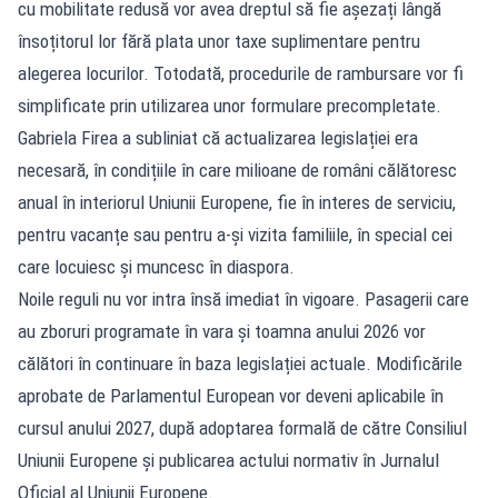
cu mobilitate redusă vor avea dreptul să fie așezați lângă
însoțitorul lor fără plata unor taxe suplimentare pentru
alegerea locurilor. Totodată, procedurile de rambursare vor fi
simplificate prin utilizarea unor formulare precompletate.
Gabriela Firea a subliniat că actualizarea legislației era
necesară, în condițiile în care milioane de români călătoresc
anual în interiorul Uniunii Europene, fie în interes de serviciu,
pentru vacanțe sau pentru a-și vizita familiile, în special cei
care locuiesc și muncesc în diaspora.
Noile reguli nu vor intra însă imediat în vigoare. Pasagerii care
au zboruri programate în vara și toamna anului 2026 vor
călători în continuare în baza legislației actuale. Modificările
aprobate de Parlamentul European vor deveni aplicabile în
cursul anului 2027, după adoptarea formală de către Consiliul
Uniunii Europene și publicarea actului normativ în Jurnalul
Oficial al Uniunii Europene.