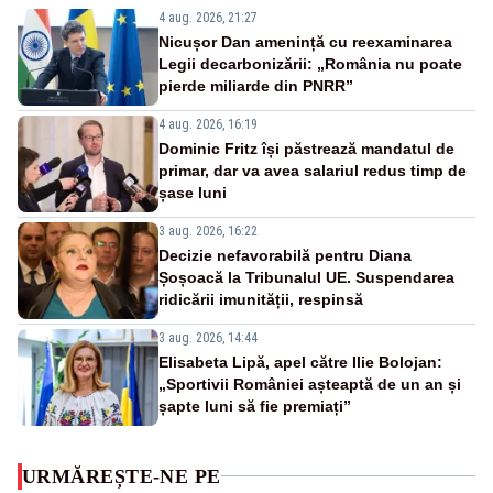
4 aug. 2026, 21:27
Nicușor Dan amenință cu reexaminarea
Legii decarbonizării: „România nu poate
pierde miliarde din PNRR”
4 aug. 2026, 16:19
Dominic Fritz își păstrează mandatul de
primar, dar va avea salariul redus timp de
șase luni
3 aug. 2026, 16:22
Decizie nefavorabilă pentru Diana
Șoșoacă la Tribunalul UE. Suspendarea
ridicării imunității, respinsă
3 aug. 2026, 14:44
Elisabeta Lipă, apel către Ilie Bolojan:
„Sportivii României așteaptă de un an și
șapte luni să fie premiați”
URMĂREȘTE-NE PE