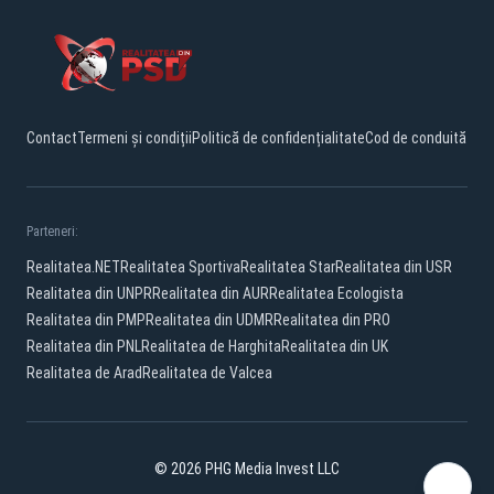
Contact
Termeni și condiții
Politică de confidențialitate
Cod de conduită
Parteneri:
Realitatea.NET
Realitatea Sportiva
Realitatea Star
Realitatea din USR
Realitatea din UNPR
Realitatea din AUR
Realitatea Ecologista
Realitatea din PMP
Realitatea din UDMR
Realitatea din PRO
Realitatea din PNL
Realitatea de Harghita
Realitatea din UK
Realitatea de Arad
Realitatea de Valcea
© 2026 PHG Media Invest LLC
Facebook
YouTube