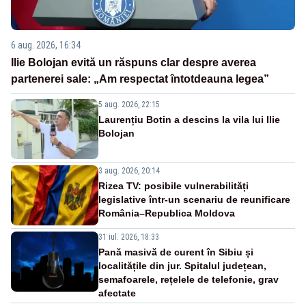
6 aug. 2026, 16:34
Ilie Bolojan evită un răspuns clar despre averea
partenerei sale: „Am respectat întotdeauna legea”
5 aug. 2026, 22:15
Laurențiu Botin a descins la vila lui Ilie
Bolojan
3 aug. 2026, 20:14
Rizea TV: posibile vulnerabilități
legislative într-un scenariu de reunificare
România–Republica Moldova
31 iul. 2026, 18:33
Pană masivă de curent în Sibiu și
localitățile din jur. Spitalul județean,
semafoarele, rețelele de telefonie, grav
afectate