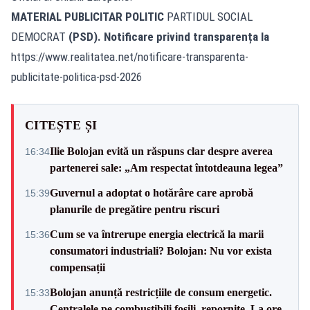
MATERIAL PUBLICITAR POLITIC
PARTIDUL SOCIAL
DEMOCRAT
(PSD). Notificare privind transparența la
https://www.realitatea.net/notificare-transparenta-
publicitate-politica-psd-2026
CITEȘTE ȘI
Ilie Bolojan evită un răspuns clar despre averea
16:34
partenerei sale: „Am respectat întotdeauna legea”
Guvernul a adoptat o hotărâre care aprobă
15:39
planurile de pregătire pentru riscuri
Cum se va întrerupe energia electrică la marii
15:36
consumatori industriali? Bolojan: Nu vor exista
compensații
Bolojan anunță restricțiile de consum energetic.
15:33
Centralele pe combustibili fosili, repornite. La ore