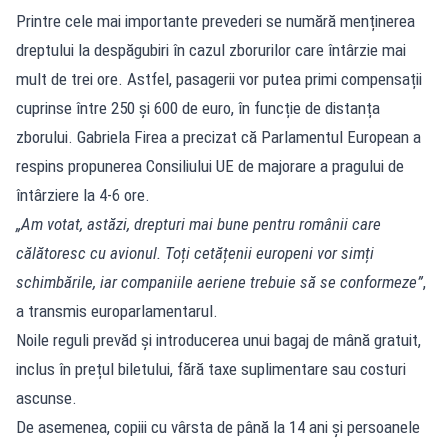
Printre cele mai importante prevederi se numără menținerea
dreptului la despăgubiri în cazul zborurilor care întârzie mai
mult de trei ore. Astfel, pasagerii vor putea primi compensații
cuprinse între 250 și 600 de euro, în funcție de distanța
zborului. Gabriela Firea a precizat că Parlamentul European a
respins propunerea Consiliului UE de majorare a pragului de
întârziere la 4-6 ore.
„Am votat, astăzi, drepturi mai bune pentru românii care
călătoresc cu avionul. Toți cetățenii europeni vor simți
schimbările, iar companiile aeriene trebuie să se conformeze”
,
a transmis europarlamentarul.
Noile reguli prevăd și introducerea unui bagaj de mână gratuit,
inclus în prețul biletului, fără taxe suplimentare sau costuri
ascunse.
De asemenea, copiii cu vârsta de până la 14 ani și persoanele