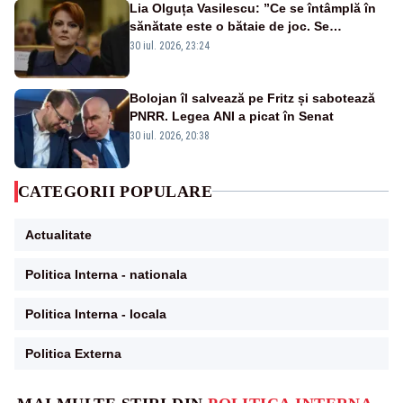
Lia Olguța Vasilescu: ”Ce se întâmplă în
sănătate este o bătaie de joc. Se
guvernează extraordinar de prost”
30 iul. 2026, 23:24
Bolojan îl salvează pe Fritz și sabotează
PNRR. Legea ANI a picat în Senat
30 iul. 2026, 20:38
CATEGORII POPULARE
Actualitate
Politica Interna - nationala
Politica Interna - locala
Politica Externa