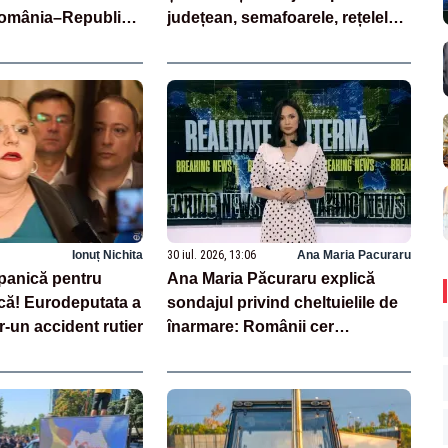
România–Republica
județean, semafoarele, rețelele
de telefonie, grav afectate
Ionuț Nichita
30 iul. 2026, 13:06
Ana Maria Pacuraru
panică pentru
Ana Maria Păcuraru explică
ă! Eurodeputata a
sondajul privind cheltuielile de
tr-un accident rutier
înarmare: Românii cer
transparență în achiziții și un
echilibru între partenerii externi