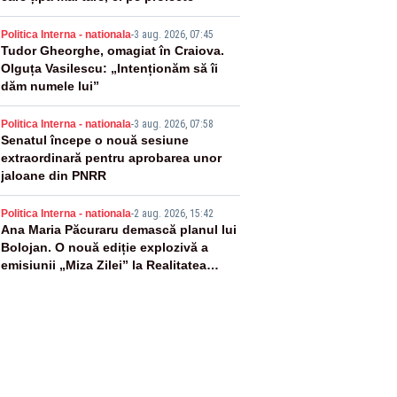
3
Politica Interna - nationala
-
3 aug. 2026, 07:45
Tudor Gheorghe, omagiat în Craiova.
Olguța Vasilescu: „Intenționăm să îi
dăm numele lui”
4
Politica Interna - nationala
-
3 aug. 2026, 07:58
Senatul începe o nouă sesiune
extraordinară pentru aprobarea unor
jaloane din PNRR
5
Politica Interna - nationala
-
2 aug. 2026, 15:42
Ana Maria Păcuraru demască planul lui
Bolojan. O nouă ediție explozivă a
emisiunii „Miza Zilei” la Realitatea
PLUS