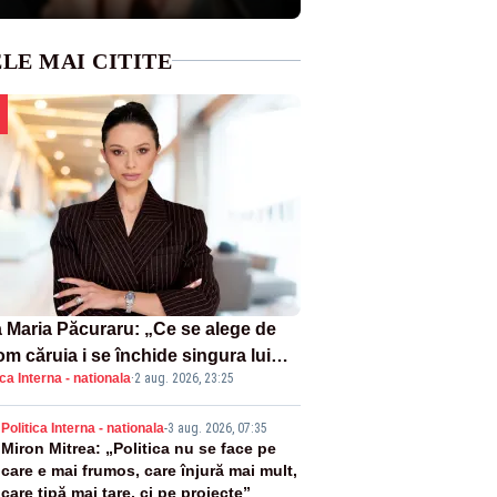
LE MAI CITITE
 Maria Păcuraru: „Ce se alege de
om căruia i se închide singura lui
ica Interna - nationala
·
2 aug. 2026, 23:25
tiță?”
2
Politica Interna - nationala
-
3 aug. 2026, 07:35
Miron Mitrea: „Politica nu se face pe
care e mai frumos, care înjură mai mult,
care țipă mai tare, ci pe proiecte”