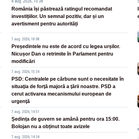
8 aug. 2026, 10:38
România își păstrează ratingul recomandat
investițiilor. Un semnal pozitiv, dar și un
avertisment pentru autorități
7 aug. 2026, 18:08
Președintele nu este de acord cu legea urșilor.
Nicușor Dan o retrimite în Parlament pentru
modificări
7 aug. 2026, 15:34
PSD: Centralele pe cărbune sunt o necesitate în
situaţia de forţă majoră a ţării noastre. PSD a
cerut activarea mecanismului european de
urgenţă
7 aug. 2026, 14:51
Ședința de guvern se amână pentru ora 15:00.
Bolojan nu a obținut toate avizele
7 aug. 2026, 14:34