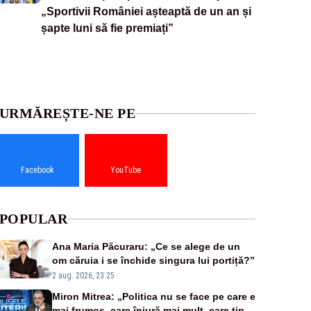
„Sportivii României așteaptă de un an și
șapte luni să fie premiați”
URMĂREȘTE-NE PE
Facebook
YouTube
POPULAR
Ana Maria Păcuraru: „Ce se alege de un
om căruia i se închide singura lui portiță?”
2 aug. 2026, 23:25
Miron Mitrea: „Politica nu se face pe care e
mai frumos, care înjură mai mult, care țipă