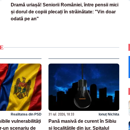
Dramă uriașă! Seniorii României, între pensii mici
și dorul de copiii plecați în străinătate: "Vin doar
odată pe an"
E
Realitatea din PSD
31 iul. 2026, 18:33
Ionuț Nichita
bile vulnerabilități
Pană masivă de curent în Sibiu
ntr-un scenariu de
și localitățile din jur. Spitalul