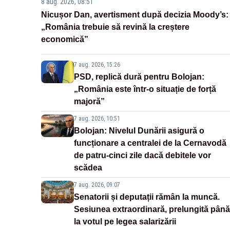
8 aug. 2026, 08:51
Nicușor Dan, avertisment după decizia Moody’s:
„România trebuie să revină la creștere
economică”
7 aug. 2026, 15:26
PSD, replică dură pentru Bolojan:
„România este într-o situație de forță
majoră”
7 aug. 2026, 10:51
Bolojan: Nivelul Dunării asigură o
funcționare a centralei de la Cernavodă
de patru-cinci zile dacă debitele vor
scădea
7 aug. 2026, 09:07
Senatorii și deputații rămân la muncă.
Sesiunea extraordinară, prelungită până
la votul pe legea salarizării