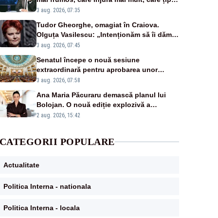
mai tare, ci pe proiecte”
3 aug. 2026, 07:35
Tudor Gheorghe, omagiat în Craiova.
Olguța Vasilescu: „Intenționăm să îi dăm
numele lui”
3 aug. 2026, 07:45
Senatul începe o nouă sesiune
extraordinară pentru aprobarea unor
jaloane din PNRR
3 aug. 2026, 07:58
Ana Maria Păcuraru demască planul lui
Bolojan. O nouă ediție explozivă a
emisiunii „Miza Zilei” la Realitatea PLUS
2 aug. 2026, 15:42
CATEGORII POPULARE
Actualitate
Politica Interna - nationala
Politica Interna - locala