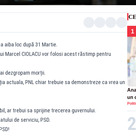
CE
1
a aiba loc după 31 Martie.
lui Marcel CIOLACU vor folosi acest răstimp pentru
ai dezgropam morții.
ația actuala, PNL chiar trebuie sa demonstreze ca vrea un
Ana
un 
Polit
por
il, ar trebui sa sprijine trecerea guvernului.
atului de serviciu, PSD.
PSD!