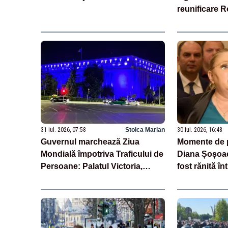
reunificare 
Moldova
31 iul. 2026, 07:58
Stoica Marian
30 iul. 2026, 16:48
Guvernul marchează Ziua
Momente de 
Mondială împotriva Traficului de
Diana Șoșoac
Persoane: Palatul Victoria,
fost rănită în
iluminat în albastru