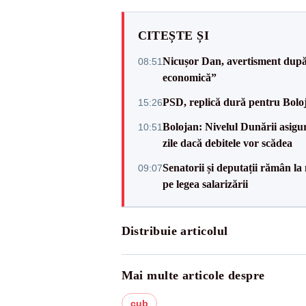
CITEȘTE ȘI
Nicușor Dan, avertisment după 
08:51
economică”
PSD, replică dură pentru Boloj
15:26
Bolojan: Nivelul Dunării asigur
10:51
zile dacă debitele vor scădea
Senatorii și deputații rămân la
09:07
pe legea salarizării
Distribuie articolul
Mai multe articole despre
cub