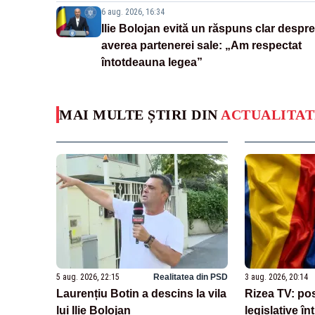
6 aug. 2026, 16:34
Ilie Bolojan evită un răspuns clar despre
averea partenerei sale: „Am respectat
întotdeauna legea”
MAI MULTE ȘTIRI DIN
ACTUALITAT
5 aug. 2026, 22:15
Realitatea din PSD
3 aug. 2026, 20:14
Laurențiu Botin a descins la vila
Rizea TV: posi
lui Ilie Bolojan
legislative î