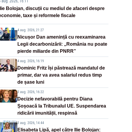
5 aug. 2026, 16:11
Ilie Bolojan, discuții cu mediul de afaceri despre
economie, taxe și reformele fiscale
4 aug. 2026, 21:27
Nicușor Dan amenință cu reexaminarea
Legii decarbonizării: „România nu poate
pierde miliarde din PNRR”
4 aug. 2026, 16:19
Dominic Fritz își păstrează mandatul de
primar, dar va avea salariul redus timp
de șase luni
3 aug. 2026, 16:22
Decizie nefavorabilă pentru Diana
Șoșoacă la Tribunalul UE. Suspendarea
ridicării imunității, respinsă
3 aug. 2026, 14:44
Elisabeta Lipă, apel către Ilie Bolojan: