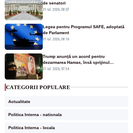
de senatori
31 iul. 2026, 08:07
Legea pentru Programul SAFE, adoptată
de Parlament
31 iul. 2026, 08:16
Trump anunță un acord pentru
dezarmarea Hamas, însă sprijinul
Israelului rămâne incert
31 iul. 2026, 07:54
CATEGORII POPULARE
Actualitate
Politica Interna - nationala
Politica Interna - locala