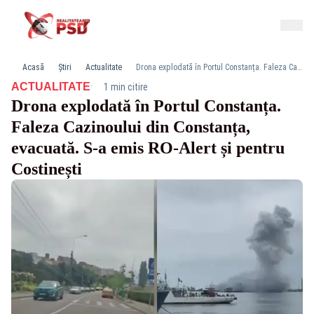
Acasă
Știri
Actualitate
Drona explodată în Portul Constanța. Faleza Cazinoului din Constanța, evacuată. S-a emis RO-Alert și pentru Costinești
·
ACTUALITATE
1 min citire
Drona explodată în Portul Constanța.
Faleza Cazinoului din Constanța,
evacuată. S-a emis RO-Alert și pentru
Costinești