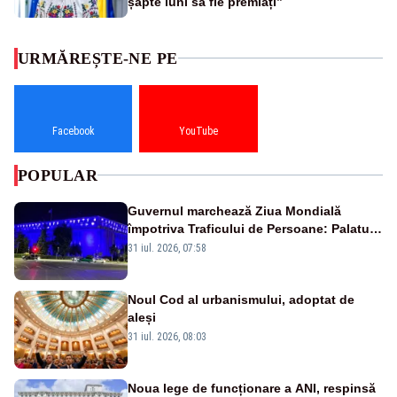
șapte luni să fie premiați”
URMĂREȘTE-NE PE
Facebook
YouTube
POPULAR
Guvernul marchează Ziua Mondială
împotriva Traficului de Persoane: Palatul
Victoria, iluminat în albastru
31 iul. 2026, 07:58
Noul Cod al urbanismului, adoptat de
aleși
31 iul. 2026, 08:03
Noua lege de funcționare a ANI, respinsă