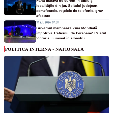
Pană masivă de curent în Sibiu și
localitățile din jur. Spitalul județean,
semafoarele, rețelele de telefonie, grav
afectate
31 iul. 2026, 07:58
Guvernul marchează Ziua Mondială
împotriva Traficului de Persoane: Palatul
Victoria, iluminat în albastru
POLITICA INTERNA - NATIONALA