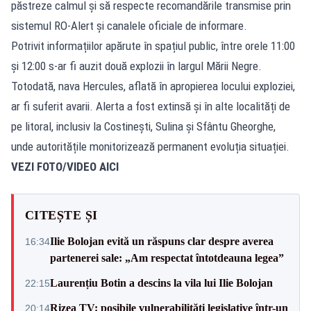
păstreze calmul și să respecte recomandările transmise prin
sistemul RO-Alert și canalele oficiale de informare.
Potrivit informațiilor apărute în spațiul public, între orele 11:00
și 12:00 s-ar fi auzit două explozii în largul Mării Negre.
Totodată, nava Hercules, aflată în apropierea locului exploziei,
ar fi suferit avarii. Alerta a fost extinsă și în alte localități de
pe litoral, inclusiv la Costinești, Sulina și Sfântu Gheorghe,
unde autoritățile monitorizează permanent evoluția situației.
VEZI FOTO/VIDEO AICI
CITEȘTE ȘI
Ilie Bolojan evită un răspuns clar despre averea
16:34
partenerei sale: „Am respectat întotdeauna legea”
Laurențiu Botin a descins la vila lui Ilie Bolojan
22:15
Rizea TV: posibile vulnerabilități legislative într-un
20:14