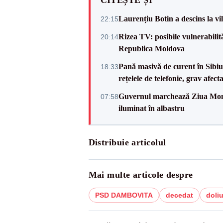
CITEȘTE ȘI
Laurențiu Botin a descins la vil
22:15
Rizea TV: posibile vulnerabilit
20:14
Republica Moldova
Pană masivă de curent în Sibiu ș
18:33
rețelele de telefonie, grav afect
Guvernul marchează Ziua Mondi
07:58
iluminat în albastru
Distribuie articolul
Mai multe articole despre
PSD DAMBOVITA
decedat
doli