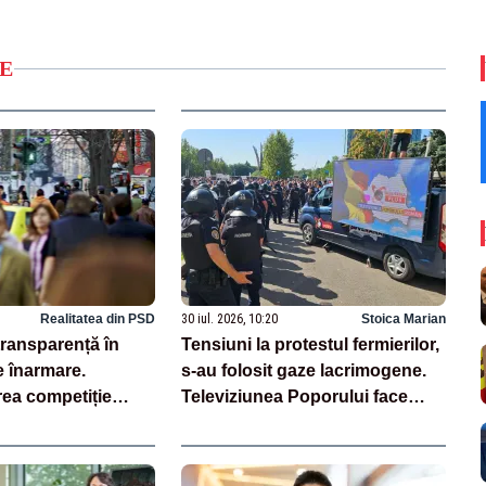
E
Realitatea din PSD
30 iul. 2026, 10:20
Stoica Marian
transparență în
Tensiuni la protestul fermierilor,
e înarmare.
s-au folosit gaze lacrimogene.
rea competiție
Televiziunea Poporului face
trie locală –
apel la calm – LIVE TEXT