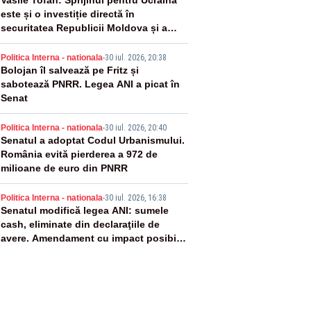
2
Vasile Tofan: Sprijinul pentru Ucraina
este și o investiție directă în
securitatea Republicii Moldova și a
întregii regiuni
3
Politica Interna - nationala
-
30 iul. 2026, 20:38
Bolojan îl salvează pe Fritz și
sabotează PNRR. Legea ANI a picat în
Senat
4
Politica Interna - nationala
-
30 iul. 2026, 20:40
Senatul a adoptat Codul Urbanismului.
România evită pierderea a 972 de
milioane de euro din PNRR
5
Politica Interna - nationala
-
30 iul. 2026, 16:38
Senatul modifică legea ANI: sumele
cash, eliminate din declaraţiile de
avere. Amendament cu impact posibil
asupra lui Dominic Fritz