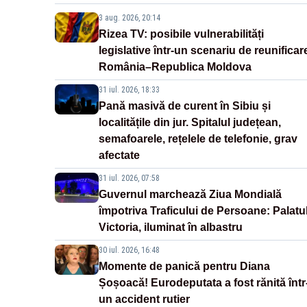
3 aug. 2026, 20:14
Rizea TV: posibile vulnerabilități
legislative într-un scenariu de reunificar
România–Republica Moldova
31 iul. 2026, 18:33
Pană masivă de curent în Sibiu și
localitățile din jur. Spitalul județean,
semafoarele, rețelele de telefonie, grav
afectate
31 iul. 2026, 07:58
Guvernul marchează Ziua Mondială
împotriva Traficului de Persoane: Palatu
Victoria, iluminat în albastru
30 iul. 2026, 16:48
Momente de panică pentru Diana
Șoșoacă! Eurodeputata a fost rănită într
un accident rutier