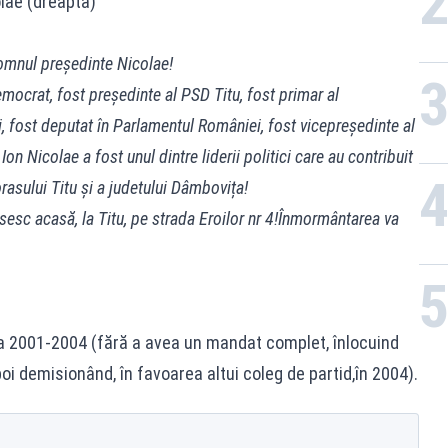
olae (dreapta)
domnul președinte Nicolae!
mocrat, fost președinte al PSD Titu, fost primar al
ei, fost deputat în Parlamentul României, fost vicepreședinte al
 Nicolae a fost unul dintre liderii politici care au contribuit
rasului Titu și a judetului Dâmbovița!
sesc acasă, la Titu, pe strada Eroilor nr 4!
Înmormântarea va
da 2001-2004 (fără a avea un mandat complet, înlocuind
apoi demisionând, în favoarea altui coleg de partid,în 2004).