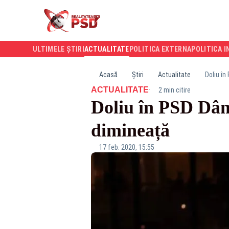
ULTIMELE ȘTIRI
ACTUALITATE
POLITICA EXTERNA
POLITICA I
Acasă
Știri
Actualitate
Doliu în
·
ACTUALITATE
2 min citire
Doliu în PSD Dâmb
dimineață
17 feb. 2020, 15:55