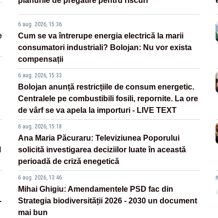
planurile de pregătire pentru riscuri
6 aug. 2026, 15:36
e
Cum se va întrerupe energia electrică la marii
consumatori industriali? Bolojan: Nu vor exista
compensații
6 aug. 2026, 15:33
Bolojan anunță restricțiile de consum energetic.
Centralele pe combustibili fosili, repornite. La ore
de vârf se va apela la importuri - LIVE TEXT
6 aug. 2026, 15:18
Ana Maria Păcuraru: Televiziunea Poporului
l
solicită investigarea deciziilor luate în această
perioadă de criză enegetică
6 aug. 2026, 13:46
Mihai Ghigiu: Amendamentele PSD fac din
-
Strategia biodiversității 2026 - 2030 un document
mai bun