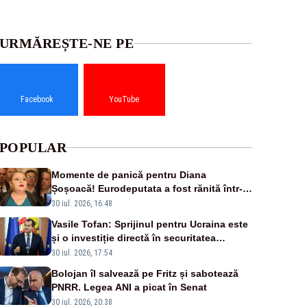
URMĂREȘTE-NE PE
Facebook
YouTube
POPULAR
Momente de panică pentru Diana
Șoșoacă! Eurodeputata a fost rănită într-
un accident rutier
30 iul. 2026, 16:48
Vasile Tofan: Sprijinul pentru Ucraina este
și o investiție directă în securitatea
Republicii Moldova și a întregii regiuni
30 iul. 2026, 17:54
Bolojan îl salvează pe Fritz și sabotează
PNRR. Legea ANI a picat în Senat
30 iul. 2026, 20:38