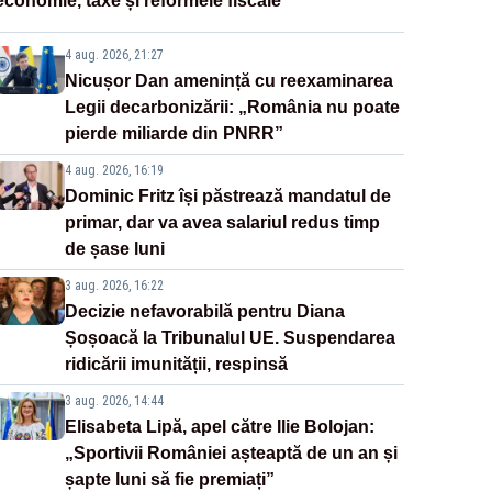
economie, taxe și reformele fiscale
4 aug. 2026, 21:27
Nicușor Dan amenință cu reexaminarea
Legii decarbonizării: „România nu poate
pierde miliarde din PNRR”
4 aug. 2026, 16:19
Dominic Fritz își păstrează mandatul de
primar, dar va avea salariul redus timp
de șase luni
3 aug. 2026, 16:22
Decizie nefavorabilă pentru Diana
Șoșoacă la Tribunalul UE. Suspendarea
ridicării imunității, respinsă
3 aug. 2026, 14:44
Elisabeta Lipă, apel către Ilie Bolojan:
„Sportivii României așteaptă de un an și
șapte luni să fie premiați”