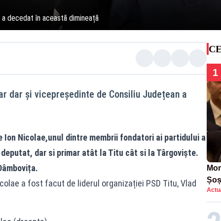
 a decedat în această dimineață
CE
1
ar dar și vicepreședinte de Consiliu Județean a
Ion Nicolae,unul dintre membrii fondatori ai partidului a
 deputat, dar si primar atât la Titu cât si la Târgoviște.
Dâmbovița.
Mom
Șoș
Nicolae a fost facut de liderul organizației PSD Titu, Vlad
Actua
într