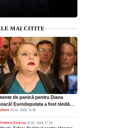
LE MAI CITITE
ente de panică pentru Diana
oacă! Eurodeputata a fost rănită
litate
·
30 iul. 2026, 16:48
-un accident rutier
Politica Externa
-
30 iul. 2026, 17:54