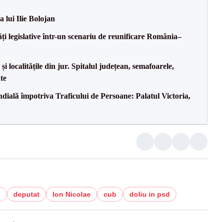
a lui Ilie Bolojan
ăți legislative într-un scenariu de reunificare România–
i localitățile din jur. Spitalul județean, semafoarele,
ate
ală împotriva Traficului de Persoane: Palatul Victoria,
u
deputat
Ion Nicolae
cub
doliu in psd