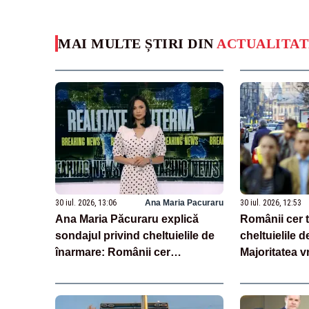
MAI MULTE ȘTIRI DIN
ACTUALITAT
30 iul. 2026, 13:06
Ana Maria Pacuraru
30 iul. 2026, 12:53
Ana Maria Păcuraru explică
Românii cer 
sondajul privind cheltuielile de
cheltuielile d
înarmare: Românii cer
Majoritatea v
transparență în achiziții și un
reală și indus
echilibru între partenerii externi
SONDAJ