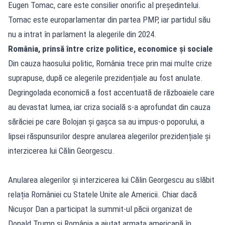
Eugen Tomac, care este consilier onorific al președintelui.
Tomac este europarlamentar din partea PMP, iar partidul său
nu a intrat în parlament la alegerile din 2024.
România, prinsă între crize politice, economice și sociale
Din cauza haosului politic, România trece prin mai multe crize
suprapuse, după ce alegerile prezidențiale au fost anulate.
Degringolada economică a fost accentuată de războaiele care
au devastat lumea, iar criza socială s-a aprofundat din cauza
sărăciei pe care Bolojan și gașca sa au impus-o poporului, a
lipsei răspunsurilor despre anularea alegerilor prezidențiale și
interzicerea lui Călin Georgescu.
Anularea alegerilor și interzicerea lui Călin Georgescu au slăbit
relația României cu Statele Unite ale Americii. Chiar dacă
Nicușor Dan a participat la summit-ul păcii organizat de
Donald Trump și România a ajutat armata americană în