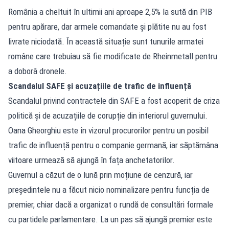
România a cheltuit în ultimii ani aproape 2,5% la sută din PIB
pentru apărare, dar armele comandate și plătite nu au fost
livrate niciodată. În această situație sunt tunurile armatei
române care trebuiau să fie modificate de Rheinmetall pentru
a doborâ dronele.
Scandalul SAFE și acuzațiile de trafic de influență
Scandalul privind contractele din SAFE a fost acoperit de criza
politică și de acuzațiile de corupție din interiorul guvernului.
Oana Gheorghiu este în vizorul procurorilor pentru un posibil
trafic de influență pentru o companie germană, iar săptămâna
viitoare urmează să ajungă în fața anchetatorilor.
Guvernul a căzut de o lună prin moțiune de cenzură, iar
președintele nu a făcut nicio nominalizare pentru funcția de
premier, chiar dacă a organizat o rundă de consultări formale
cu partidele parlamentare. La un pas să ajungă premier este