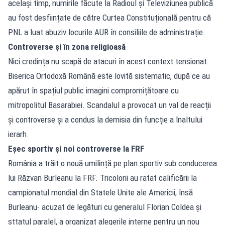
același timp, numirile făcute la Radioul și Televiziunea publică
au fost desființate de către Curtea Constituțională pentru că
PNL a luat abuziv locurile AUR în consiliile de administrație.
Controverse și în zona religioasă
Nici credința nu scapă de atacuri în acest context tensionat.
Biserica Ortodoxă Română este lovită sistematic, după ce au
apărut în spațiul public imagini compromițătoare cu
mitropolitul Basarabiei. Scandalul a provocat un val de reacții
și controverse și a condus la demisia din funcție a înaltului
ierarh.
Eșec sportiv și noi controverse la FRF
România a trăit o nouă umilință pe plan sportiv sub conducerea
lui Răzvan Burleanu la FRF. Tricolorii au ratat calificării la
campionatul mondial din Statele Unite ale Americii, însă
Burleanu- acuzat de legături cu generalul Florian Coldea și
sttatul paralel, a organizat alegerile interne pentru un nou