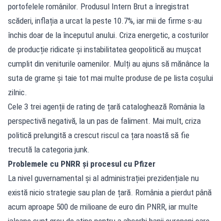
portofelele românilor. Produsul Intern Brut a înregistrat
scăderi, inflația a urcat la peste 10.7%, iar mii de firme s-au
închis doar de la începutul anului. Criza energetic, a costurilor
de producție ridicate și instabilitatea geopolitică au mușcat
cumplit din veniturile oamenilor. Mulți au ajuns să mănânce la
suta de grame și taie tot mai multe produse de pe lista coșului
zilnic.
Cele 3 trei agenții de rating de țară cataloghează România la
perspectivă negativă, la un pas de faliment. Mai mult, criza
politică prelungită a crescut riscul ca țara noastă să fie
trecută la categoria junk.
Problemele cu PNRR și procesul cu Pfizer
La nivel guvernamental și al administrației prezidențiale nu
există nicio strategie sau plan de țară. România a pierdut până
acum aproape 500 de milioane de euro din PNRR, iar multe
jaloane sunt greu de atins pentru a absorbi banii europeni care