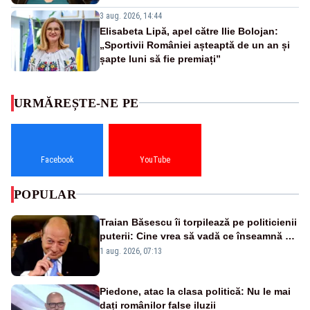
3 aug. 2026, 14:44
Elisabeta Lipă, apel către Ilie Bolojan:
„Sportivii României așteaptă de un an și
șapte luni să fie premiați”
URMĂREȘTE-NE PE
Facebook
YouTube
POPULAR
Traian Băsescu îi torpilează pe politicienii
puterii: Cine vrea să vadă ce înseamnă să
fii prost, se uită la România
1 aug. 2026, 07:13
Piedone, atac la clasa politică: Nu le mai
dați românilor false iluzii