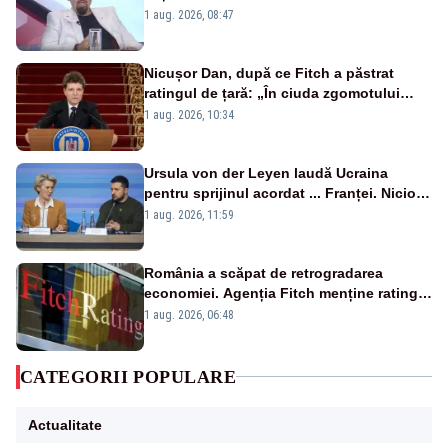
1 aug. 2026, 08:47
Nicușor Dan, după ce Fitch a păstrat
ratingul de țară: „În ciuda zgomotului
politic, România funcționează”
1 aug. 2026, 10:34
Ursula von der Leyen laudă Ucraina
pentru sprijinul acordat ... Franței. Nicio
reacție privind ajutorul energetic promis
1 aug. 2026, 11:59
României
România a scăpat de retrogradarea
economiei. Agenția Fitch menține ratingul
„BBB-” cu perspectivă negativă
1 aug. 2026, 06:48
CATEGORII POPULARE
Actualitate