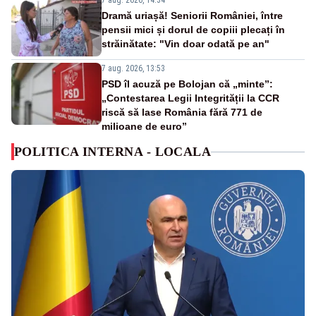
7 aug. 2026, 14:34
Dramă uriașă! Seniorii României, între
pensii mici și dorul de copiii plecați în
străinătate: "Vin doar odată pe an"
7 aug. 2026, 13:53
PSD îl acuză pe Bolojan că „minte”:
„Contestarea Legii Integrității la CCR
riscă să lase România fără 771 de
milioane de euro”
POLITICA INTERNA - LOCALA