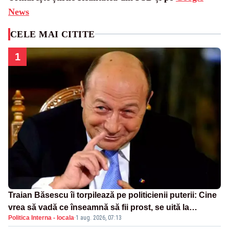
News
CELE MAI CITITE
1
Traian Băsescu îi torpilează pe politicienii puterii: Cine
vrea să vadă ce înseamnă să fii prost, se uită la
Politica Interna - locala
·
1 aug. 2026, 07:13
România