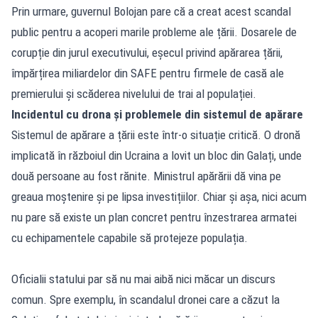
Prin urmare, guvernul Bolojan pare că a creat acest scandal
public pentru a acoperi marile probleme ale țării. Dosarele de
corupție din jurul executivului, eșecul privind apărarea țării,
împărțirea miliardelor din SAFE pentru firmele de casă ale
premierului și scăderea nivelului de trai al populației.
Incidentul cu drona și problemele din sistemul de apărare
Sistemul de apărare a țării este într-o situație critică. O dronă
implicată în războiul din Ucraina a lovit un bloc din Galați, unde
două persoane au fost rănite. Ministrul apărării dă vina pe
greaua moștenire și pe lipsa investițiilor. Chiar și așa, nici acum
nu pare să existe un plan concret pentru înzestrarea armatei
cu echipamentele capabile să protejeze populația.
Oficialii statului par să nu mai aibă nici măcar un discurs
comun. Spre exemplu, în scandalul dronei care a căzut la