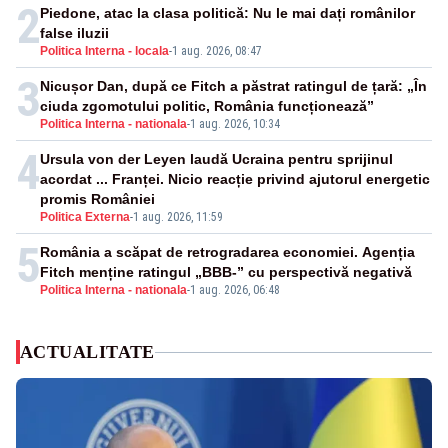
2
Piedone, atac la clasa politică: Nu le mai dați românilor
false iluzii
Politica Interna - locala
-
1 aug. 2026, 08:47
3
Nicușor Dan, după ce Fitch a păstrat ratingul de țară: „În
ciuda zgomotului politic, România funcționează”
Politica Interna - nationala
-
1 aug. 2026, 10:34
4
Ursula von der Leyen laudă Ucraina pentru sprijinul
acordat ... Franței. Nicio reacție privind ajutorul energetic
promis României
Politica Externa
-
1 aug. 2026, 11:59
5
România a scăpat de retrogradarea economiei. Agenția
Fitch menține ratingul „BBB-” cu perspectivă negativă
Politica Interna - nationala
-
1 aug. 2026, 06:48
ACTUALITATE