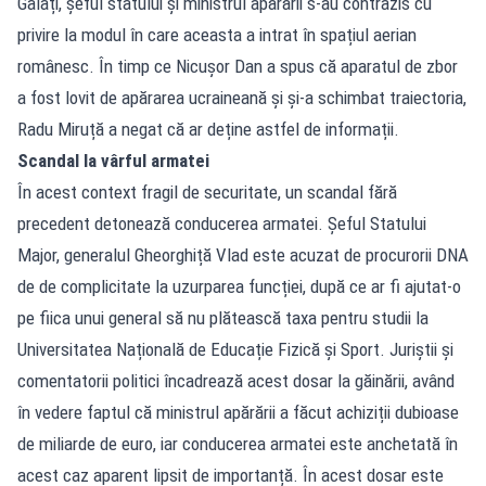
Galați, șeful statului și ministrul apărării s-au contrazis cu
privire la modul în care aceasta a intrat în spațiul aerian
românesc. În timp ce Nicușor Dan a spus că aparatul de zbor
a fost lovit de apărarea ucraineană și și-a schimbat traiectoria,
Radu Miruță a negat că ar deține astfel de informații.
Scandal la vârful armatei
În acest context fragil de securitate, un scandal fără
precedent detonează conducerea armatei. Șeful Statului
Major, generalul Gheorghiță Vlad este acuzat de procurorii DNA
de de complicitate la uzurparea funcției, după ce ar fi ajutat-o
pe fiica unui general să nu plătească taxa pentru studii la
Universitatea Națională de Educație Fizică și Sport. Juriștii și
comentatorii politici încadrează acest dosar la găinării, având
în vedere faptul că ministrul apărării a făcut achiziții dubioase
de miliarde de euro, iar conducerea armatei este anchetată în
acest caz aparent lipsit de importanță. În acest dosar este