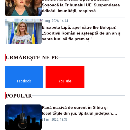
Șoșoacă la Tribunalul UE. Suspendarea
ridicării imunității, respinsă
3 aug. 2026, 14:44
Elisabeta Lipă, apel către Ilie Bolojan:
„Sportivii României așteaptă de un an și
șapte luni să fie premiați”
URMĂREȘTE-NE PE
Facebook
YouTube
POPULAR
Pană masivă de curent în Sibiu și
localitățile din jur. Spitalul județean,
semafoarele, rețelele de telefonie, grav
31 iul. 2026, 18:33
afectate