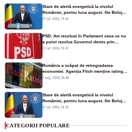
Stare de alertă energetică la nivelul
României, pentru luna august. Ilie Bolojan
a anunțat importuri și posibile restricții –
31 iul. 2026, 19:43
VIDEO
PSD: Am rezolvat în Parlament ceea ce nu
a putut rezolva Guvernul demis prin
moțiune de cenzură
31 iul. 2026, 19:47
România a scăpat de retrogradarea
economiei. Agenția Fitch menține ratingul
„BBB-” cu perspectivă negativă
1 aug. 2026, 06:48
Stare de alertă energetică la nivelul
României, pentru luna august. Ilie Bolojan
a anunțat importuri și posibile restricții –
31 iul. 2026, 18:29
VIDEO
CATEGORII POPULARE