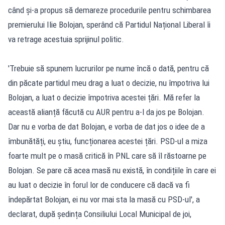
când și-a propus să demareze procedurile pentru schimbarea
premierului Ilie Bolojan, sperând că Partidul Național Liberal îi
va retrage acestuia sprijinul politic.
'Trebuie să spunem lucrurilor pe nume încă o dată, pentru că
din păcate partidul meu drag a luat o decizie, nu împotriva lui
Bolojan, a luat o decizie împotriva acestei țări. Mă refer la
această alianță făcută cu AUR pentru a-l da jos pe Bolojan.
Dar nu e vorba de dat Bolojan, e vorba de dat jos o idee de a
îmbunătăți, eu știu, funcționarea acestei țări. PSD-ul a miza
foarte mult pe o masă critică în PNL care să îl răstoarne pe
Bolojan. Se pare că acea masă nu există, în condițiile în care ei
au luat o decizie în forul lor de conducere că dacă va fi
îndepărtat Bolojan, ei nu vor mai sta la masă cu PSD-ul', a
declarat, după ședința Consiliului Local Municipal de joi,