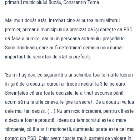
primarul municipiului Buzău, Constantin Toma.
Mai mult decât atât, întrebat cine ar putea numi viitorul
premier, primarul municipiului a precizat că își dorește ca PSD
să facă o numire, dar nu în persoana actualului președinte
Sorin Grindeanu, care ar fi determinat demisia unui număr
important de secretari de stat și prefecți.
'Eu mi l-aș dori, cu siguranță s-ar schimba foarte multe lucruri
în țară de-a doua zi, cursul ar trece imediat la 3 lei pe euro.
Bineînțeles că are toate deciziile, le-a ținut ascunse până
acum să nu le afle cineva, le ține la secret. De a doua zi va lua
cele mai tari decizii. (...) Nu am nicio încredere, pentru că este
o decizie foarte proastă. Ideea cu tehnocratul este o mare
tâmpenie, că ăla ar fi marionetă, dumnealui poate este cel mai
potent din PSD. Chiar avem foarte mulți oameni de valoare în