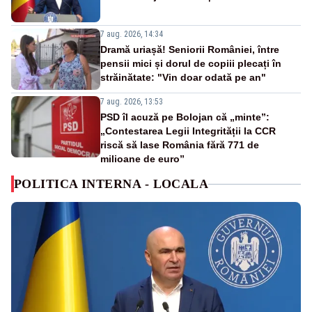
7 aug. 2026, 14:34
Dramă uriașă! Seniorii României, între
pensii mici și dorul de copiii plecați în
străinătate: "Vin doar odată pe an"
7 aug. 2026, 13:53
PSD îl acuză pe Bolojan că „minte”:
„Contestarea Legii Integrității la CCR
riscă să lase România fără 771 de
milioane de euro”
POLITICA INTERNA - LOCALA