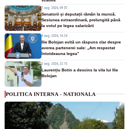
7 aug. 2026, 09:07
Senatorii și deputații rămân la muncă.
Sesiunea extraordinară, prelungită până
la votul pe legea salarizării
6 aug. 2026, 16:34
Ilie Bolojan evită un răspuns clar despre
averea partenerei sale: „Am respectat
întotdeauna legea”
5 aug. 2026, 22:15
Laurențiu Botin a descins la vila lui Ilie
Bolojan
POLITICA INTERNA - NATIONALA