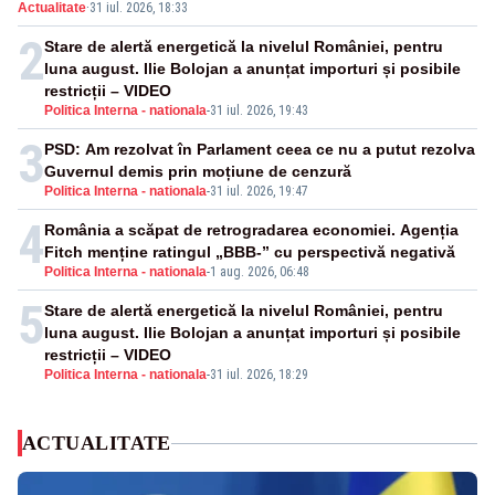
Actualitate
·
31 iul. 2026, 18:33
grav afectate
2
Stare de alertă energetică la nivelul României, pentru
luna august. Ilie Bolojan a anunțat importuri și posibile
restricții – VIDEO
Politica Interna - nationala
-
31 iul. 2026, 19:43
3
PSD: Am rezolvat în Parlament ceea ce nu a putut rezolva
Guvernul demis prin moțiune de cenzură
Politica Interna - nationala
-
31 iul. 2026, 19:47
4
România a scăpat de retrogradarea economiei. Agenția
Fitch menține ratingul „BBB-” cu perspectivă negativă
Politica Interna - nationala
-
1 aug. 2026, 06:48
5
Stare de alertă energetică la nivelul României, pentru
luna august. Ilie Bolojan a anunțat importuri și posibile
restricții – VIDEO
Politica Interna - nationala
-
31 iul. 2026, 18:29
ACTUALITATE