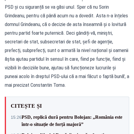
PSD și cu siguranță se va găsi unul. Sper că nu Sorin
Grindeanu, pentru că până acum nu a dovedit. Asta n-a înțeles
domnul Grindeanu, că o decizie de asta înseamnă și o lovitură
pentru partid foarte puternică. Deci gândiți-vă, miniștri,
secretari de stat, subsecretari de stat, șefi de agenție,
prefecți, subprefecți, sunt o armată la nivel național și oamenii
ăștia ajutau partidul în sensul în care, fiind pe funcție, fiind și
vizibili în deciziile bune, ajutau să funcționeze lucrurile și
puneai acolo în dreptul PSD-ului că a mai făcut o faptă bună', a
mai precizat Constantin Toma.
CITEȘTE ȘI
PSD, replică dură pentru Bolojan: „România este
15:26
într-o situație de forță majoră”