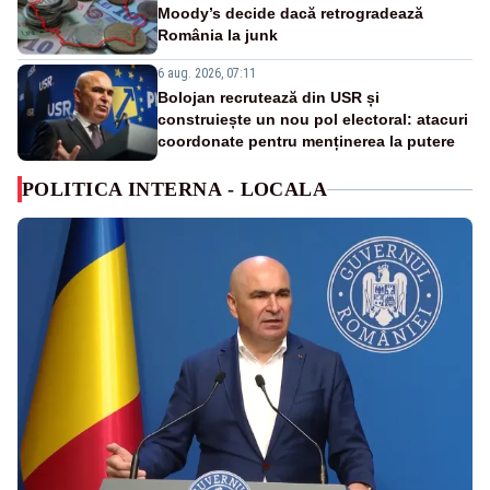
Moody’s decide dacă retrogradează
România la junk
6 aug. 2026, 07:11
Bolojan recrutează din USR și
construiește un nou pol electoral: atacuri
coordonate pentru menținerea la putere
POLITICA INTERNA - LOCALA