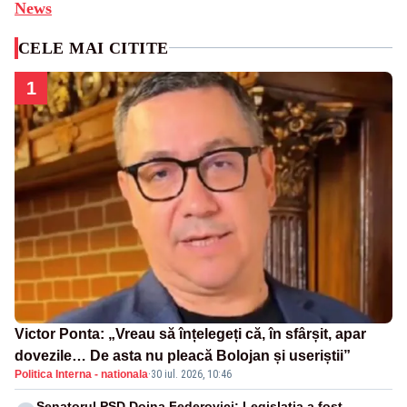
News
CELE MAI CITITE
1
Victor Ponta: „Vreau să înțelegeți că, în sfârșit, apar
dovezile… De asta nu pleacă Bolojan și useriștii”
Politica Interna - nationala
·
30 iul. 2026, 10:46
Senatorul PSD Doina Federovici: Legislația a fost