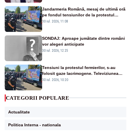
Jandarmeria Română, mesaj de ultimă oră
pe fondul tensiunilor de la protestul
masiv al fermierilor - VIDEO
30 iul. 2026, 11:08
SONDAJ: Aproape jumătate dintre români
vor alegeri anticipate
30 iul. 2026, 12:25
Tensiuni la protestul fermierilor, s-au
folosit gaze lacrimogene. Televiziunea
Poporului face apel la calm – LIVE TEXT
30 iul. 2026, 10:20
CATEGORII POPULARE
Actualitate
Politica Interna - nationala