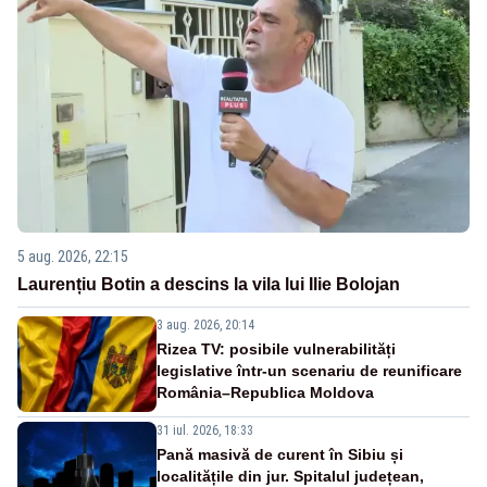
5 aug. 2026, 22:15
Laurențiu Botin a descins la vila lui Ilie Bolojan
3 aug. 2026, 20:14
Rizea TV: posibile vulnerabilități
legislative într-un scenariu de reunificare
România–Republica Moldova
31 iul. 2026, 18:33
Pană masivă de curent în Sibiu și
localitățile din jur. Spitalul județean,