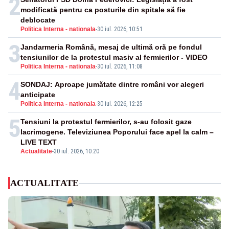
2
modificată pentru ca posturile din spitale să fie
deblocate
Politica Interna - nationala
-
30 iul. 2026, 10:51
3
Jandarmeria Română, mesaj de ultimă oră pe fondul
tensiunilor de la protestul masiv al fermierilor - VIDEO
Politica Interna - nationala
-
30 iul. 2026, 11:08
4
SONDAJ: Aproape jumătate dintre români vor alegeri
anticipate
Politica Interna - nationala
-
30 iul. 2026, 12:25
5
Tensiuni la protestul fermierilor, s-au folosit gaze
lacrimogene. Televiziunea Poporului face apel la calm –
LIVE TEXT
Actualitate
-
30 iul. 2026, 10:20
ACTUALITATE