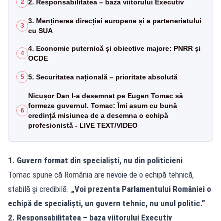
2. Responsabilitatea – baza viitorului Executiv
2
3. Menținerea direcției europene și a parteneriatului
3
cu SUA
4. Economie puternică și obiective majore: PNRR și
4
OCDE
5. Securitatea națională – prioritate absolută
5
Nicușor Dan l-a desemnat pe Eugen Tomac să
formeze guvernul. Tomac: Îmi asum cu bună
6
credință misiunea de a desemna o echipă
profesionistă - LIVE TEXT/VIDEO
1. Guvern format din specialiști, nu din politicieni
Tomac spune că România are nevoie de o echipă tehnică,
stabilă și credibilă.
„Voi prezenta Parlamentului României o
echipă de specialiști, un guvern tehnic, nu unul politic.”
2. Responsabilitatea – baza viitorului Executiv