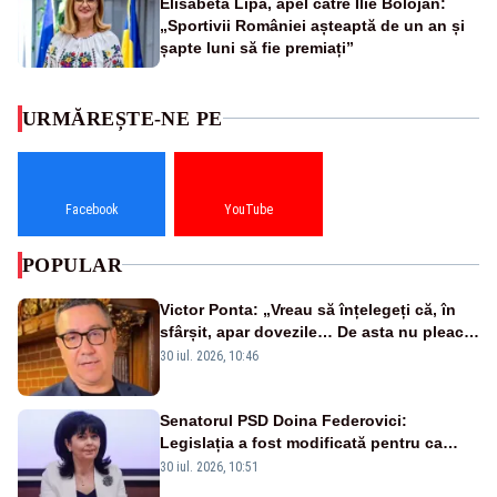
Elisabeta Lipă, apel către Ilie Bolojan:
„Sportivii României așteaptă de un an și
șapte luni să fie premiați”
URMĂREȘTE-NE PE
Facebook
YouTube
POPULAR
Victor Ponta: „Vreau să înțelegeți că, în
sfârșit, apar dovezile… De asta nu pleacă
Bolojan și useriștii”
30 iul. 2026, 10:46
Senatorul PSD Doina Federovici:
Legislația a fost modificată pentru ca
posturile din spitale să fie deblocate
30 iul. 2026, 10:51