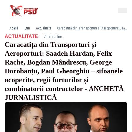
Acasă
Știri
Actualitate
Caracatița din Transporturi și Aeroporturi: Saadeh Hardan, Felix Rache, Bogdan Mândrescu, George Dorobanțu, Paul Gheorghiu – sifoanele acoperite, regii furturilor și combinatorii contractelor - ANCHETĂ JURNALISTICĂ
·
ACTUALITATE
7 min citire
Caracatița din Transporturi și
Aeroporturi: Saadeh Hardan, Felix
Rache, Bogdan Mândrescu, George
Dorobanțu, Paul Gheorghiu – sifoanele
acoperite, regii furturilor și
combinatorii contractelor - ANCHETĂ
JURNALISTICĂ