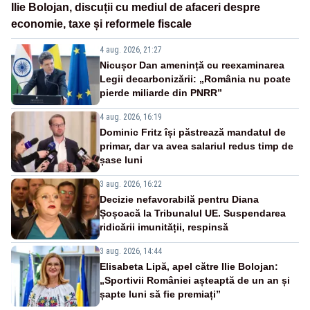
Ilie Bolojan, discuții cu mediul de afaceri despre
economie, taxe și reformele fiscale
4 aug. 2026, 21:27
Nicușor Dan amenință cu reexaminarea
Legii decarbonizării: „România nu poate
pierde miliarde din PNRR”
4 aug. 2026, 16:19
Dominic Fritz își păstrează mandatul de
primar, dar va avea salariul redus timp de
șase luni
3 aug. 2026, 16:22
Decizie nefavorabilă pentru Diana
Șoșoacă la Tribunalul UE. Suspendarea
ridicării imunității, respinsă
3 aug. 2026, 14:44
Elisabeta Lipă, apel către Ilie Bolojan:
„Sportivii României așteaptă de un an și
șapte luni să fie premiați”