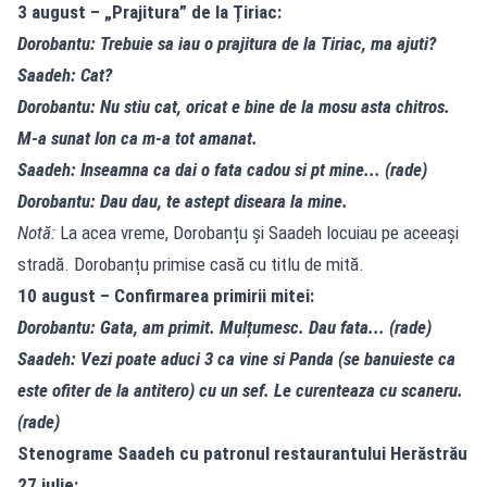
3 august – „Prajitura” de la Țiriac:
Dorobantu: Trebuie sa iau o prajitura de la Tiriac, ma ajuti?
Saadeh: Cat?
Dorobantu: Nu stiu cat, oricat e bine de la mosu asta chitros.
M-a sunat Ion ca m-a tot amanat.
Saadeh: Inseamna ca dai o fata cadou si pt mine... (rade)
Dorobantu: Dau dau, te astept diseara la mine.
Notă:
La acea vreme, Dorobanțu și Saadeh locuiau pe aceeași
stradă. Dorobanțu primise casă cu titlu de mită.
10 august – Confirmarea primirii mitei:
Dorobantu: Gata, am primit. Mulțumesc. Dau fata... (rade)
Saadeh: Vezi poate aduci 3 ca vine si Panda (se banuieste ca
este ofiter de la antitero) cu un sef. Le curenteaza cu scaneru.
(rade)
Stenograme Saadeh cu patronul restaurantului Herăstrău
27 iulie: