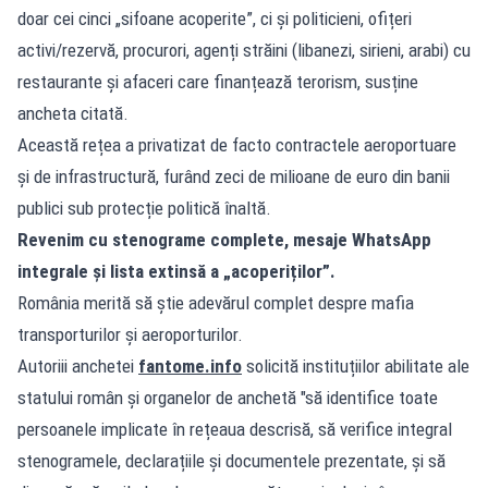
doar cei cinci „sifoane acoperite”, ci și politicieni, ofițeri
activi/rezervă, procurori, agenți străini (libanezi, sirieni, arabi) cu
restaurante și afaceri care finanțează terorism, susține
ancheta citată.
Această rețea a privatizat de facto contractele aeroportuare
și de infrastructură, furând zeci de milioane de euro din banii
publici sub protecție politică înaltă.
Revenim cu stenograme complete, mesaje WhatsApp
integrale și lista extinsă a „acoperiților”.
România merită să știe adevărul complet despre mafia
transporturilor și aeroporturilor.
Autoriii anchetei
fantome.info
solicită instituțiilor abilitate ale
statului român și organelor de anchetă "să identifice toate
persoanele implicate în rețeaua descrisă, să verifice integral
stenogramele, declarațiile și documentele prezentate, și să