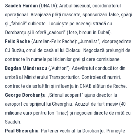
Saadeh Hardan
(DNATA): Arabul bisexual, coordonatorul
operațional. Aranjează plăți mascate, sponsorizări false, șpăgi
și „fabrică” subiecte. Locuiește pe aceeași stradă cu
Dorobanțu și îi oferă „cadouri” (fete, birouri în Dubai).
Felix Rache
(Aurelian-Felix Rache): „Jurnalist”, vicepreședinte
CJ Buzău, omul de casă al lui Ciolacu. Negociază prelungiri de
contracte în numele politicienilor grei și cere comisioane.
Bogdan Mândrescu
(„Vuitton”): Adevăratul conducător din
umbră al Ministerului Transporturilor. Controlează numiri,
contracte de asfaltări și influența în CNAB alături de Rache.
George Dorobanțu
: „Sifonul acoperit” ajuns director la
aeroport cu sprijinul lui Gheorghiu. Acuzat de furt masiv (40
milioane euro pentru Ion Țiriac) și negocieri directe de mită cu
Saadeh.
Paul Gheorghiu
: Partener vechi al lui Dorobanțu. Primește