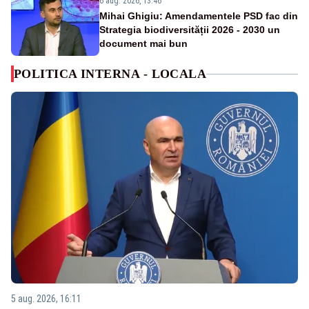
6 aug. 2026, 13:46
Mihai Ghigiu: Amendamentele PSD fac din
Strategia biodiversității 2026 - 2030 un
document mai bun
POLITICA INTERNA - LOCALA
5 aug. 2026, 16:11