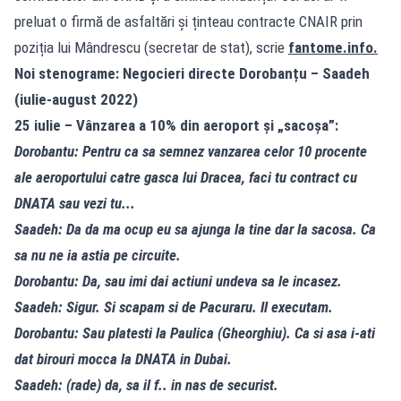
preluat o firmă de asfaltări și ținteau contracte CNAIR prin
poziția lui Mândrescu (secretar de stat), scrie
fantome.info
.
Noi stenograme: Negocieri directe Dorobanțu – Saadeh
(iulie-august 2022)
25 iulie – Vânzarea a 10% din aeroport și „sacoșa”:
Dorobantu: Pentru ca sa semnez vanzarea celor 10 procente
ale aeroportului catre gasca lui Dracea, faci tu contract cu
DNATA sau vezi tu...
Saadeh: Da da ma ocup eu sa ajunga la tine dar la sacosa. Ca
sa nu ne ia astia pe circuite.
Dorobantu: Da, sau imi dai actiuni undeva sa le incasez.
Saadeh: Sigur. Si scapam si de Pacuraru. Il executam.
Dorobantu: Sau platesti la Paulica (Gheorghiu). Ca si asa i-ati
dat birouri mocca la DNATA in Dubai.
Saadeh: (rade) da, sa il f.. in nas de securist.