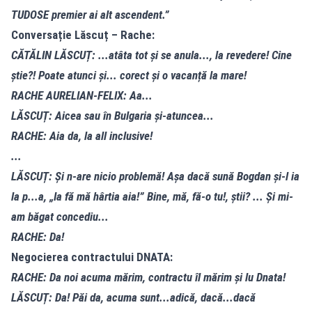
TUDOSE premier ai alt ascendent.”
Conversație Lăscuț – Rache:
CĂTĂLIN LĂSCUȚ: ...atâta tot și se anula..., la revedere! Cine
știe?! Poate atunci și... corect și o vacanță la mare!
RACHE AURELIAN-FELIX: Aa...
LĂSCUȚ: Aicea sau în Bulgaria și-atuncea...
RACHE: Aia da, la all inclusive!
...
LĂSCUȚ: Și n-are nicio problemă! Așa dacă sună Bogdan și-l ia
la p...a, „Ia fă mă hârtia aia!” Bine, mă, fă-o tu!, știi? ... Și mi-
am băgat concediu...
RACHE: Da!
Negocierea contractului DNATA:
RACHE: Da noi acuma mărim, contractu îl mărim și lu Dnata!
LĂSCUȚ: Da! Păi da, acuma sunt...adică, dacă...dacă