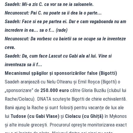
Saadeh: Mi-a zis C. ca vor sa ne ia saloanele.
Necunoscut: Pai C. nu poate sa ii dea la o parte...
Saadeh: Face si ea pe partea ei. Dar e cam vagaboanda nu am
incredere in ea... sa o f... (rade)
Necunoscut: Da vorbesc cu baietii sa se ocupe sa le inventeze
ceva.
Saadeh: Da, cum face Lascut cu Gabi ala al lui. Vine si
inventeaza sa ii f...
Mecanismul șpăgilor și sponsorizărilor false (Bigotti)
Saadeh aranjează cu Nelu Olteanu și Emil Roșca (Bigotti) o
„sponsorizare” de
250.000 euro
către Gloria Buzău (clubul lui
Rache/Ciolacu). DNATA scutește Bigotti de chirie echivalentă.
Banii ajung la Rache și sunt folosiți pentru vacanțe de lux ale
lui
Tudose (cu Gabi Vlase)
și
Ciolacu (cu Ghiță)
în Mykonos
și alte insule grecești. Procurorul oprește monitorizarea exact