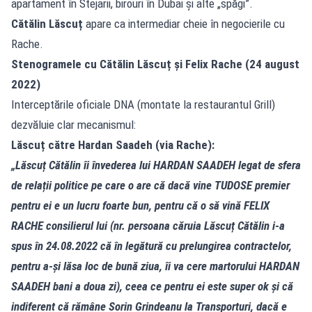
apartament în Stejarii, birouri în Dubai și alte „spăgi”.
Cătălin Lăscuț
apare ca intermediar cheie în negocierile cu
Rache.
Stenogramele cu Cătălin Lăscuț și Felix Rache (24 august
2022)
Interceptările oficiale DNA (montate la restaurantul Grill)
dezvăluie clar mecanismul:
Lăscuț către Hardan Saadeh (via Rache):
„Lăscuț Cătălin îi învederea lui HARDAN SAADEH legat de sfera
de relații politice pe care o are că dacă vine TUDOSE premier
pentru ei e un lucru foarte bun, pentru că o să vină FELIX
RACHE consilierul lui (nr. persoana căruia Lăscuț Cătălin i-a
spus în 24.08.2022 că în legătură cu prelungirea contractelor,
pentru a-și lăsa loc de bună ziua, îi va cere martorului HARDAN
SAADEH bani a doua zi), ceea ce pentru ei este super ok și că
indiferent că rămâne Sorin Grindeanu la Transporturi, dacă e