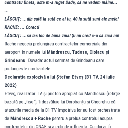
contractu Dnata, asta m-a rugat Sade, să ne vedem mâine...
...
LĂSCUȚ: ...din sută la sută ce ai tu, 40 la sută sunt ale mele!
RACHE: ... Corect!
LĂSCUȚ: ...să las loc de bună ziua! Și nu cred c-o să zică nu!
Rache negocia prelungirea contractelor comerciale din
aeroport în numele lui
Mândrescu, Tudose, Ciolacu și
Grindeanu
. Dovada: actul semnat de Grindeanu care
prelungește contractele.
Declarația explozivă a lui Ștefan Etveș (B1 TV, 24 iulie
2022)
Etveș, realizator TV și prieten apropiat cu Mândrescu (relație
bazată pe „fise”), îi dezvăluie lui Dorobanțu și Gheorghiu că
atacurile media de la B1 TV împotriva lor au fost orchestrate
de
Mândrescu + Rache
pentru a prelua controlul asupra
contractelor din CNAB și a extinde influența. Cei doi ar fi