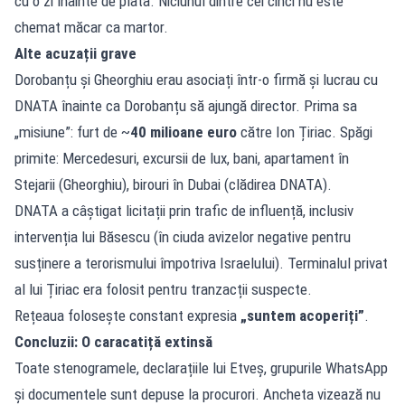
cu o zi înainte de plata. Niciunul dintre cei cinci nu este
chemat măcar ca martor.
Alte acuzații grave
Dorobanțu și Gheorghiu erau asociați într-o firmă și lucrau cu
DNATA înainte ca Dorobanțu să ajungă director. Prima sa
„misiune”: furt de ~
40 milioane euro
către Ion Țiriac. Spăgi
primite: Mercedesuri, excursii de lux, bani, apartament în
Stejarii (Gheorghiu), birouri în Dubai (clădirea DNATA).
DNATA a câștigat licitații prin trafic de influență, inclusiv
intervenția lui Băsescu (în ciuda avizelor negative pentru
susținere a terorismului împotriva Israelului). Terminalul privat
al lui Țiriac era folosit pentru tranzacții suspecte.
Rețeaua folosește constant expresia
„suntem acoperiți”
.
Concluzii: O caracatiță extinsă
Toate stenogramele, declarațiile lui Etveș, grupurile WhatsApp
și documentele sunt depuse la procurori. Ancheta vizează nu