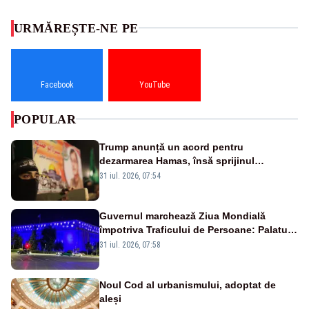
URMĂREȘTE-NE PE
Facebook
YouTube
POPULAR
Trump anunță un acord pentru
dezarmarea Hamas, însă sprijinul
Israelului rămâne incert
31 iul. 2026, 07:54
Guvernul marchează Ziua Mondială
împotriva Traficului de Persoane: Palatul
Victoria, iluminat în albastru
31 iul. 2026, 07:58
Noul Cod al urbanismului, adoptat de
aleși