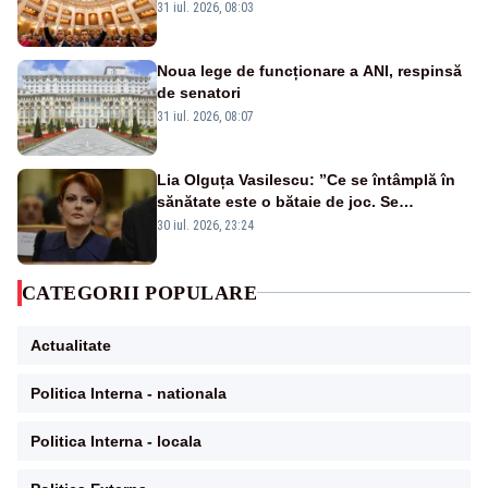
31 iul. 2026, 08:03
Noua lege de funcționare a ANI, respinsă
de senatori
31 iul. 2026, 08:07
Lia Olguța Vasilescu: ”Ce se întâmplă în
sănătate este o bătaie de joc. Se
guvernează extraordinar de prost”
30 iul. 2026, 23:24
CATEGORII POPULARE
Actualitate
Politica Interna - nationala
Politica Interna - locala