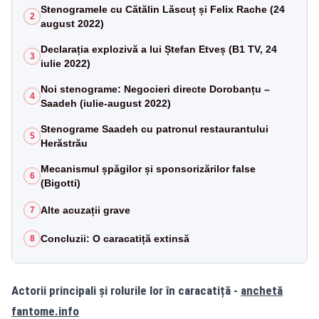
Stenogramele cu Cătălin Lăscuț și Felix Rache (24
2
august 2022)
Declarația explozivă a lui Ștefan Etveș (B1 TV, 24
3
iulie 2022)
Noi stenograme: Negocieri directe Dorobanțu –
4
Saadeh (iulie-august 2022)
Stenograme Saadeh cu patronul restaurantului
5
Herăstrău
Mecanismul șpăgilor și sponsorizărilor false
6
(Bigotti)
Alte acuzații grave
7
Concluzii: O caracatiță extinsă
8
Actorii principali și rolurile lor în caracatiță -
anchetă
fantome.info