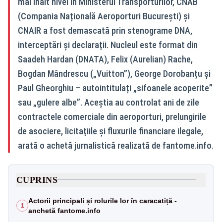
mai înalt nivel în Ministerul Transporturilor, CNAB
(Compania Națională Aeroporturi București) și
CNAIR a fost demascată prin stenograme DNA,
interceptări și declarații. Nucleul este format din
Saadeh Hardan (DNATA), Felix (Aurelian) Rache,
Bogdan Mândrescu („Vuitton”), George Dorobanțu și
Paul Gheorghiu – autointitulați „sifoanele acoperite”
sau „gulere albe”. Aceștia au controlat ani de zile
contractele comerciale din aeroporturi, prelungirile
de asociere, licitațiile și fluxurile financiare ilegale,
arată o achetă jurnalistică realizată de fantome.info.
CUPRINS
Actorii principali și rolurile lor în caracatiță -
1
anchetă fantome.info