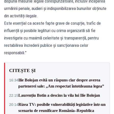
dispună măsurile legale corespunzătoare, inclusiv începerea
urmăririi penale, audieri și indisponibilizarea bunurilor obținute
din activități ilegale.
Este esențial ca aceste fapte grave de corupție, trafic de
influență și posibile legături cu crima organizată să fie
investigate cu maximă celeritate și transparență, pentru
restabilirea încrederii publice și sancționarea celor
responsabili."
CITEȘTE ȘI
Ilie Bolojan evită un răspuns clar despre averea
16:34
partenerei sale: „Am respectat întotdeauna legea”
Laurențiu Botin a descins la vila lui Ilie Bolojan
22:15
Rizea TV: posibile vulnerabilități legislative într-un
20:14
scenariu de reunificare România–Republica