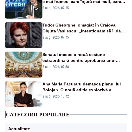
e mai frumos, care înjură mai mult, care
țipă mai tare, ci pe proiecte”
3 aug. 2026, 07:35
Tudor Gheorghe, omagiat în Craiova.
Olguța Vasilescu: „Intenționăm să îi dăm
numele lui”
3 aug. 2026, 07:45
Senatul începe o nouă sesiune
extraordinară pentru aprobarea unor
jaloane din PNRR
3 aug. 2026, 07:58
Ana Maria Păcuraru demască planul lui
Bolojan. O nouă ediție explozivă a
emisiunii „Miza Zilei” la Realitatea PLUS
2 aug. 2026, 15:42
CATEGORII POPULARE
Actualitate