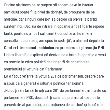
Oricine altcineva ne-ar sugera să facem ceva în interior
partidului poate fi la nivel de dorință, de propunere de pe
margine, dar singurii care pot să decidă cu privire la partid
suntem noi. Decizia de intrare în opoziție a fost foarte repede
luată, poate nu a fost suficientă consultare. Eu m-am
consultat cu primarii, am spus în ședință”, a afirmat deputata.
Context tensionat: schimbarea premierului și reacția PNL
Lidera liberală a explicat că decizia de a intra în opoziție a venit
ca reacție la criza politică declanșată de schimbarea
premierului și voturile din Parlament.
Ea a făcut referire la votul a 281 de parlamentari, despre care
a spus că a generat o situație politică tensionată.
„Nu poți să stai să te uiți cum 281 de parlamentari, în frunte cu
parlamentarii PSD, decid să-ți schimbe premierul, care este
președinte al partidului, prin moțiunea de centură și tu să stai