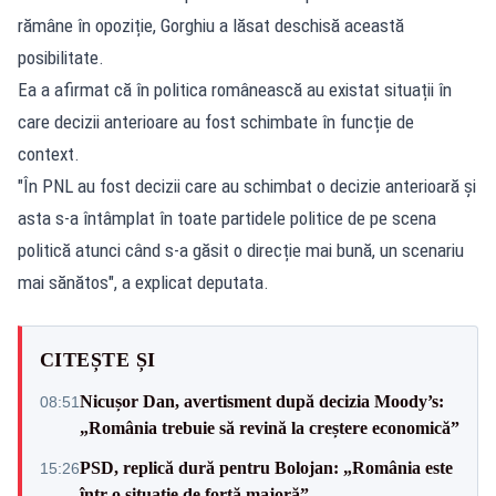
rămâne în opoziție, Gorghiu a lăsat deschisă această
posibilitate.
Ea a afirmat că în politica românească au existat situații în
care decizii anterioare au fost schimbate în funcție de
context.
"În PNL au fost decizii care au schimbat o decizie anterioară și
asta s-a întâmplat în toate partidele politice de pe scena
politică atunci când s-a găsit o direcție mai bună, un scenariu
mai sănătos", a explicat deputata.
CITEȘTE ȘI
Nicușor Dan, avertisment după decizia Moody’s:
08:51
„România trebuie să revină la creștere economică”
PSD, replică dură pentru Bolojan: „România este
15:26
într-o situație de forță majoră”