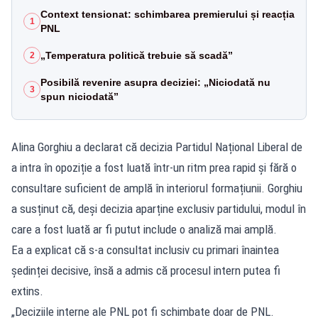
Context tensionat: schimbarea premierului și reacția
1
PNL
„Temperatura politică trebuie să scadă”
2
Posibilă revenire asupra deciziei: „Niciodată nu
3
spun niciodată”
Alina Gorghiu a declarat că decizia Partidul Național Liberal de
a intra în opoziție a fost luată într-un ritm prea rapid și fără o
consultare suficient de amplă în interiorul formațiunii. Gorghiu
a susținut că, deși decizia aparține exclusiv partidului, modul în
care a fost luată ar fi putut include o analiză mai amplă.
Ea a explicat că s-a consultat inclusiv cu primari înaintea
ședinței decisive, însă a admis că procesul intern putea fi
extins.
„Deciziile interne ale PNL pot fi schimbate doar de PNL.