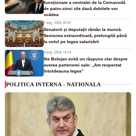
funcționare a centralei de la Cernavodă
de patru-cinci zile dacă debitele vor
scădea
7 aug. 2026, 09:07
Senatorii și deputații rămân la muncă.
Sesiunea extraordinară, prelungită până
la votul pe legea salarizării
6 aug. 2026, 16:34
Ilie Bolojan evită un răspuns clar despre
averea partenerei sale: „Am respectat
întotdeauna legea”
POLITICA INTERNA - NATIONALA