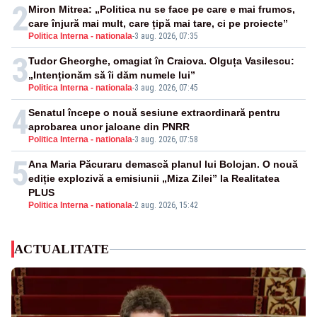
2
Miron Mitrea: „Politica nu se face pe care e mai frumos,
care înjură mai mult, care țipă mai tare, ci pe proiecte”
Politica Interna - nationala
-
3 aug. 2026, 07:35
3
Tudor Gheorghe, omagiat în Craiova. Olguța Vasilescu:
„Intenționăm să îi dăm numele lui”
Politica Interna - nationala
-
3 aug. 2026, 07:45
4
Senatul începe o nouă sesiune extraordinară pentru
aprobarea unor jaloane din PNRR
Politica Interna - nationala
-
3 aug. 2026, 07:58
5
Ana Maria Păcuraru demască planul lui Bolojan. O nouă
ediție explozivă a emisiunii „Miza Zilei” la Realitatea
PLUS
Politica Interna - nationala
-
2 aug. 2026, 15:42
ACTUALITATE