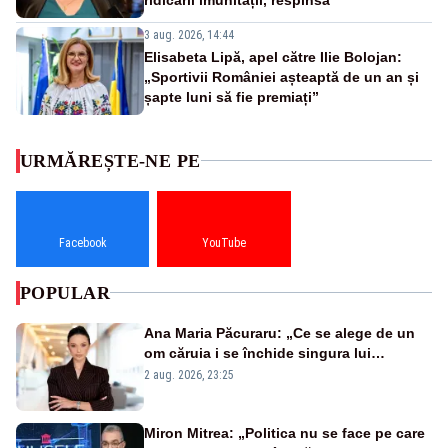
3 aug. 2026, 14:44
Elisabeta Lipă, apel către Ilie Bolojan:
„Sportivii României așteaptă de un an și
șapte luni să fie premiați”
URMĂREȘTE-NE PE
Facebook
YouTube
POPULAR
Ana Maria Păcuraru: „Ce se alege de un
om căruia i se închide singura lui
portiță?”
2 aug. 2026, 23:25
Miron Mitrea: „Politica nu se face pe care