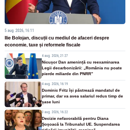
5 aug. 2026, 16:11
Ilie Bolojan, discuții cu mediul de afaceri despre
economie, taxe și reformele fiscale
4 aug. 2026, 21:27
Nicușor Dan amenință cu reexaminarea
Legii decarbonizării: „România nu poate
pierde miliarde din PNRR”
4 aug. 2026, 16:19
Dominic Fritz își păstrează mandatul de
primar, dar va avea salariul redus timp de
șase luni
3 aug. 2026, 16:22
Decizie nefavorabilă pentru Diana
Șoșoacă la Tribunalul UE. Suspendarea
ridicării imunității, respinsă